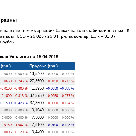
краины
мена валют в коммерческих банках начали стабилизироваться. К
вляли: USD – 26.025 / 26.34 грн. за доллар, EUR – 31.8 /
а рубль.
ках Украины на 15.04.2018
(грн.)
Продажа (грн.)
13,5400
0.0000
0.000 %
0.0000
0.000 %
27,3500
-0.0650
-0.246 %
-0.0750
-0.273 %
1,2950
-0.0100
-0.800 %
+0.0050
+0.388 %
32,3750
-0.1000
-0.313 %
-0.0250
-0.077 %
37,3500
+0.1500
+0.423 %
-0.0500
-0.134 %
0,1040
0.0000
0.000 %
0.0000
0.000 %
7,5000
0.0000
0.000 %
0.0000
0.000 %
7,8100
-0.0750
-1.007 %
+0.0100
+0.128 %
0,4400
-0.0005
-0.129 %
0.0000
0.000 %