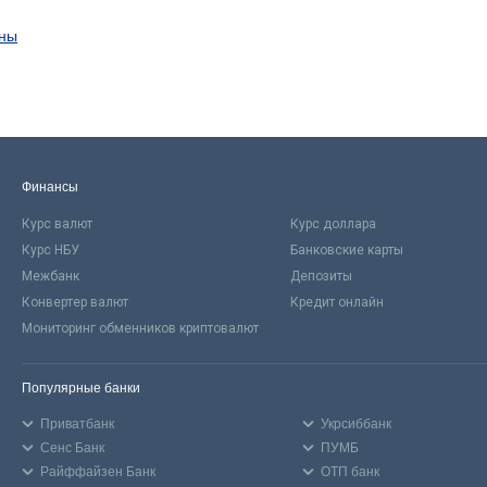
ины
Финансы
Курс валют
Курс доллара
Курс НБУ
Банковские карты
Межбанк
Депозиты
Конвертер валют
Кредит онлайн
Мониторинг обменников криптовалют
Популярные банки
Приватбанк
Укрсиббанк
Сенс Банк
ПУМБ
Райффайзен Банк
ОТП банк