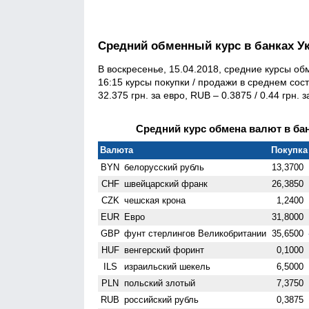
Средний обменный курс в банках У
В воскресенье, 15.04.2018, средние курсы об
16:15 курсы покупки / продажи в среднем соста
32.375 грн. за евро, RUB – 0.3875 / 0.44 грн. з
Средний курс обмена валют в бан
Валюта
Покупка 
BYN
белорусский рубль
13,3700
CHF
швейцарский франк
26,3850
CZK
чешская крона
1,2400
EUR
Евро
31,8000
GBP
фунт стерлингов Велико­британии
35,6500
HUF
венгерский форинт
0,1000
ILS
израильский шекель
6,5000
PLN
польский злотый
7,3750
RUB
российский рубль
0,3875