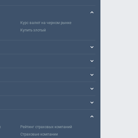
Курс валют на черном рынке
Купить злотый
х
Рейтинг страховых компаний
Страховые компании