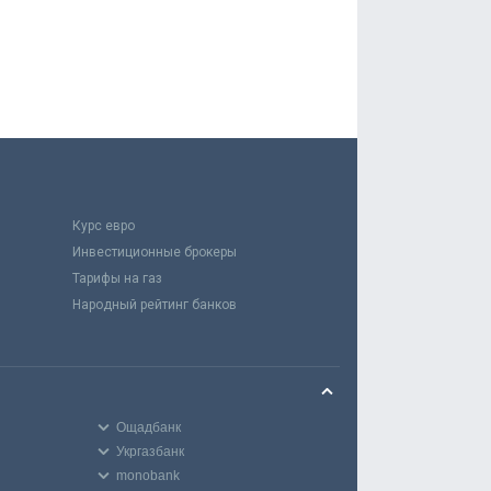
Курс евро
Инвестиционные брокеры
Тарифы на газ
Народный рейтинг банков
Ощадбанк
Укргазбанк
monobank