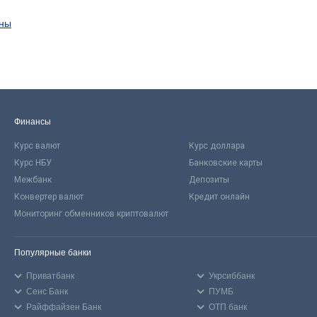
ины
Финансы
Курс валют
Курс доллара
Курс НБУ
Банковские карты
Межбанк
Депозиты
Конвертер валют
Кредит онлайн
Мониторинг обменников криптовалют
Популярные банки
Приватбанк
Укрсиббанк
Сенс Банк
ПУМБ
Райффайзен Банк
ОТП банк