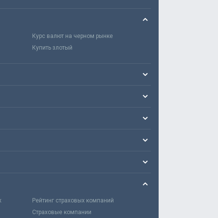
Курс валют на черном рынке
Купить злотый
х
Рейтинг страховых компаний
Страховые компании