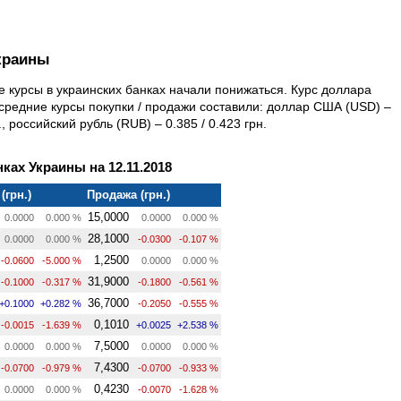
краины
е курсы в украинских банках начали понижаться. Курс доллара
 средние курсы покупки / продажи составили: доллар США (USD) –
н., российский рубль (RUB) – 0.385 / 0.423 грн.
ках Украины на 12.11.2018
(грн.)
Продажа (грн.)
15,0000
0.0000
0.000 %
0.0000
0.000 %
28,1000
0.0000
0.000 %
-0.0300
-0.107 %
1,2500
-0.0600
-5.000 %
0.0000
0.000 %
31,9000
-0.1000
-0.317 %
-0.1800
-0.561 %
36,7000
+0.1000
+0.282 %
-0.2050
-0.555 %
0,1010
-0.0015
-1.639 %
+0.0025
+2.538 %
7,5000
0.0000
0.000 %
0.0000
0.000 %
7,4300
-0.0700
-0.979 %
-0.0700
-0.933 %
0,4230
0.0000
0.000 %
-0.0070
-1.628 %