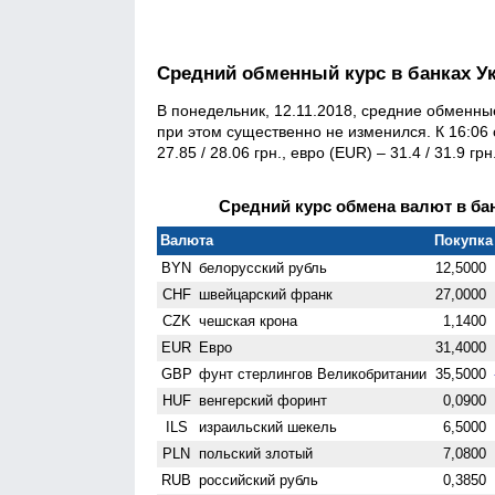
Средний обменный курс в банках У
В понедельник, 12.11.2018, средние обменны
при этом существенно не изменился. К 16:06
27.85 / 28.06 грн., евро (EUR) – 31.4 / 31.9 гр
Средний курс обмена валют в бан
Валюта
Покупка 
BYN
белорусский рубль
12,5000
CHF
швейцарский франк
27,0000
CZK
чешская крона
1,1400
EUR
Евро
31,4000
GBP
фунт стерлингов Велико­британии
35,5000
HUF
венгерский форинт
0,0900
ILS
израильский шекель
6,5000
PLN
польский злотый
7,0800
RUB
российский рубль
0,3850