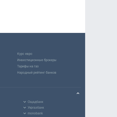
Курс евро
Инвестиционные брокеры
Тарифы на газ
Народный рейтинг банков
Ощадбанк
Укргазбанк
monobank