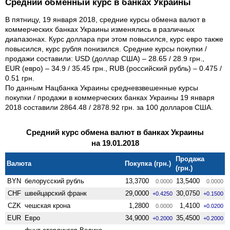
Средний обменный курс в банках Украины
В пятницу, 19 января 2018, средние курсы обмена валют в
коммерческих банках Украины изменялись в различных
диапазонах. Курс доллара при этом повысился, курс евро также
повысился, курс рубля понизился. Средние курсы покупки /
продажи составили: USD (доллар США) – 28.65 / 28.9 грн.,
EUR (евро) – 34.9 / 35.45 грн., RUB (российский рубль) – 0.475 /
0.51 грн.
По данным Нацбанка Украины средневзвешенные курсы
покупки / продажи в коммерческих банках Украины 19 января
2018 составили 2864.48 / 2878.92 грн. за 100 долларов США.
Средний курс обмена валют в банках Украины
на 19.01.2018
Продажа
Валюта
Покупка (грн.)
(грн.)
BYN
белорусский рубль
13,3700
13,5400
0.0000
0.0000
CHF
швейцарский франк
29,0000
30,0750
+0.4250
+0.1500
CZK
чешская крона
1,2800
1,4100
0.0000
+0.0200
EUR
Евро
34,9000
35,4500
+0.2000
+0.2000