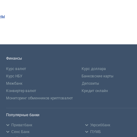
ины
Финансы
Курс валют
Курс доллара
Курс НБУ
Банковские карты
Межбанк
Депозиты
Конвертер валют
Кредит онлайн
Мониторинг обменников криптовалют
Популярные банки
Приватбанк
Укрсиббанк
Сенс Банк
ПУМБ