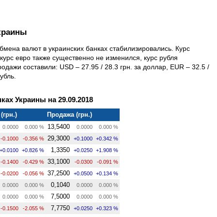
краины
обмена валют в украинских банках стабилизировались. Курс
курс евро также существенно не изменился, курс рубля
одажи составили: USD – 27.95 / 28.3 грн. за доллар, EUR – 32.5 /
рубль.
ках Украины на 29.09.2018
(грн.)
Продажа (грн.)
13,5400
0.0000
0.000 %
0.0000
0.000 %
29,3000
-0.1000
-0.356 %
+0.1000
+0.342 %
1,3350
+0.0100
+0.826 %
+0.0250
+1.908 %
33,1000
-0.1400
-0.429 %
-0.0300
-0.091 %
37,2500
-0.0200
-0.056 %
+0.0500
+0.134 %
0,1040
0.0000
0.000 %
0.0000
0.000 %
7,5000
0.0000
0.000 %
0.0000
0.000 %
7,7750
-0.1500
-2.055 %
+0.0250
+0.323 %