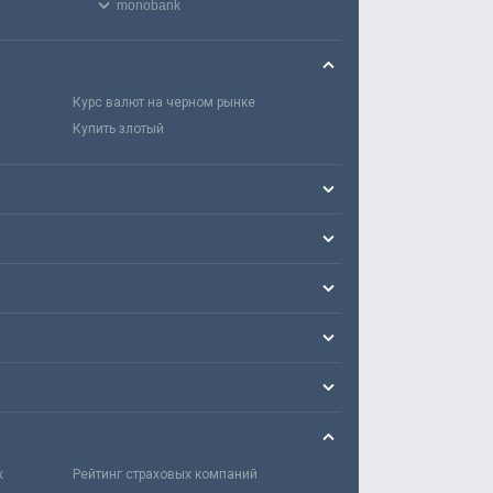
monobank
Курс валют на черном рынке
Купить злотый
х
Рейтинг страховых компаний