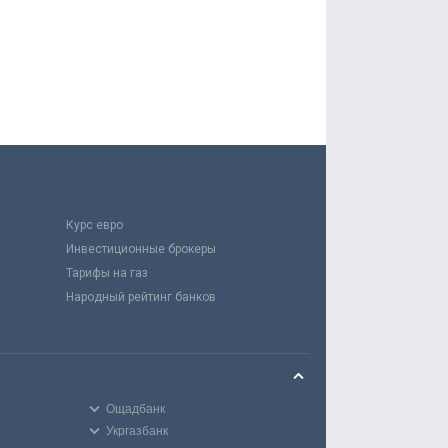
Курс евро
Инвестиционные брокеры
Тарифы на газ
Народный рейтинг банков
Ощадбанк
Укргазбанк