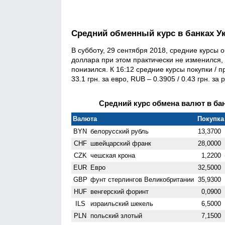
Средний обменный курс в банках У
В субботу, 29 сентября 2018, средние курсы 
доллара при этом практически не изменился, 
понизился. К 16:12 средние курсы покупки / пр
33.1 грн. за евро, RUB – 0.3905 / 0.43 грн. за 
Средний курс обмена валют в бан
Валюта
Покупка 
BYN
белорусский рубль
13,3700
CHF
швейцарский франк
28,0000
CZK
чешская крона
1,2200
EUR
Евро
32,5000
GBP
фунт стерлингов Велико­британии
35,9300
HUF
венгерский форинт
0,0900
ILS
израильский шекель
6,5000
PLN
польский злотый
7,1500