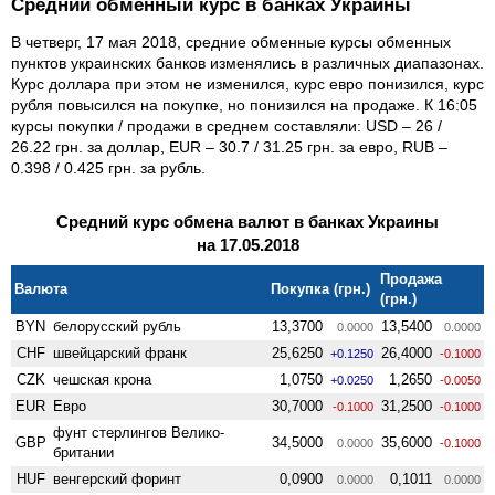
Средний обменный курс в банках Украины
В четверг, 17 мая 2018, средние обменные курсы обменных
пунктов украинских банков изменялись в различных диапазонах.
Курс доллара при этом не изменился, курс евро понизился, курс
рубля повысился на покупке, но понизился на продаже. К 16:05
курсы покупки / продажи в среднем составляли: USD – 26 /
26.22 грн. за доллар, EUR – 30.7 / 31.25 грн. за евро, RUB –
0.398 / 0.425 грн. за рубль.
Средний курс обмена валют в банках Украины
на 17.05.2018
Продажа
Валюта
Покупка (грн.)
(грн.)
BYN
белорусский рубль
13,3700
13,5400
0.0000
0.0000
CHF
швейцарский франк
25,6250
26,4000
+0.1250
-0.1000
CZK
чешская крона
1,0750
1,2650
+0.0250
-0.0050
EUR
Евро
30,7000
31,2500
-0.1000
-0.1000
фунт стерлингов Велико­
GBP
34,5000
35,6000
0.0000
-0.1000
британии
HUF
венгерский форинт
0,0900
0,1011
0.0000
0.0000