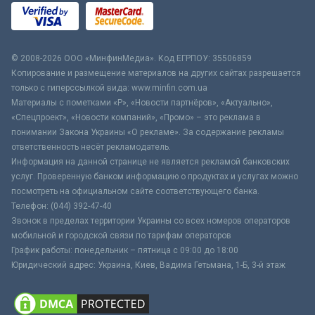
© 2008-2026 ООО «МинфинМедиа». Код ЕГРПОУ: 35506859
Копирование и размещение материалов на других сайтах разрешается
только с гиперссылкой вида: www.minfin.com.ua
Материалы с пометками «Р», «Новости партнёров», «Актуально»,
«Спецпроект», «Новости компаний», «Промо» – это реклама в
понимании Закона Украины «О рекламе». За содержание рекламы
ответственность несёт рекламодатель.
Информация на данной странице не является рекламой банковских
услуг. Проверенную банком информацию о продуктах и услугах можно
посмотреть на официальном сайте соответствующего банка.
Телефон: (044) 392-47-40
Звонок в пределах территории Украины со всех номеров операторов
мобильной и городской связи по тарифам операторов
График работы: понедельник – пятница с 09:00 до 18:00
Юридический адрес: Украина, Киев, Вадима Гетьмана, 1-Б, 3-й этаж