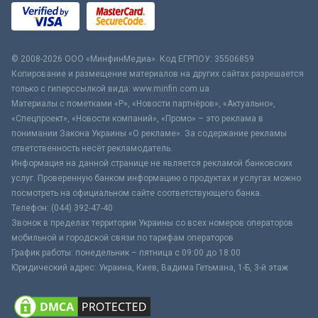
© 2008-2026 ООО «МинфинМедиа». Код ЕГРПОУ: 35506859
Копирование и размещение материалов на других сайтах разрешается
только с гиперссылкой вида: www.minfin.com.ua
Материалы с пометками «Р», «Новости партнёров», «Актуально»,
«Спецпроект», «Новости компаний», «Промо» – это реклама в
понимании Закона Украины «О рекламе». За содержание рекламы
ответственность несёт рекламодатель.
Информация на данной странице не является рекламой банковских
услуг. Проверенную банком информацию о продуктах и услугах можно
посмотреть на официальном сайте соответствующего банка.
Телефон: (044) 392-47-40
Звонок в пределах территории Украины со всех номеров операторов
мобильной и городской связи по тарифам операторов
График работы: понедельник – пятница с 09:00 до 18:00
Юридический адрес: Украина, Киев, Вадима Гетьмана, 1-Б, 3-й этаж