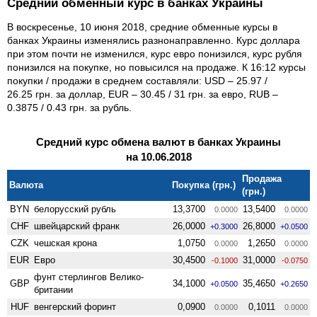
Средний обменный курс в банках Украины
В воскресенье, 10 июня 2018, средние обменные курсы в
банках Украины изменялись разнонаправленно. Курс доллара
при этом почти не изменился, курс евро понизился, курс рубля
понизился на покупке, но повысился на продаже. К 16:12 курсы
покупки / продажи в среднем составляли: USD – 25.97 /
26.25 грн. за доллар, EUR – 30.45 / 31 грн. за евро, RUB –
0.3875 / 0.43 грн. за рубль.
Средний курс обмена валют в банках Украины
на 10.06.2018
Продажа
Валюта
Покупка (грн.)
(грн.)
BYN
белорусский рубль
13,3700
13,5400
0.0000
0.0000
CHF
швейцарский франк
26,0000
26,8000
+0.3000
+0.0500
CZK
чешская крона
1,0750
1,2650
0.0000
0.0000
EUR
Евро
30,4500
31,0000
-0.1000
-0.0750
фунт стерлингов Велико­
GBP
34,1000
35,4650
+0.0500
+0.2650
британии
HUF
венгерский форинт
0,0900
0,1011
0.0000
0.0000