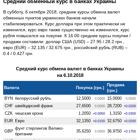
Средний обменный курс в банках Украины
В субботу, 6 октября 2018, средние курсы обмена валют
обменных пунктов украинских банков начали
стабилизироваться. Курс доллара при этом практически не
изменился, курс евро также существенно не изменился, курс
рубля повысился на покупке. К 16:00 средние курсы покупки /
продажи составили: доллар США (USD) – 27.95 / 28.2 грн.,
евро (EUR) – 32.135 / 32.675 грн., российский рубль (RUB) –
0.4 / 0.427 грн.
Средний курс обмена валют в банках Украины
на 6.10.2018
Продажа
Валюта
Покупка (грн.)
(грн.)
BYN
белорусский рубль
12,5000
15,0000
0.0000
0.0000
CHF
швейцарский франк
27,6500
28,7200
0.0000
+0.0200
CZK
чешская крона
1,2050
1,3150
+0.0050
+0.0300
EUR
Евро
32,1350
32,6750
+0.0150
+0.0250
фунт стерлингов Велико­
GBP
35,6250
36,9750
0.0000
+0.1750
британии