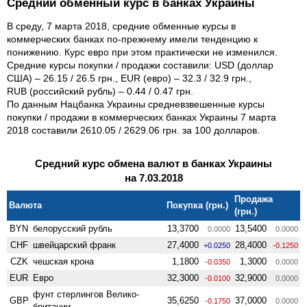
Средний обменный курс в банках Украины
В среду, 7 марта 2018, средние обменные курсы в
коммерческих банках по-прежнему имели тенденцию к
понижению. Курс евро при этом практически не изменился.
Средние курсы покупки / продажи составили: USD (доллар
США) – 26.15 / 26.5 грн., EUR (евро) – 32.3 / 32.9 грн.,
RUB (российский рубль) – 0.44 / 0.47 грн.
По данным Нацбанка Украины средневзвешенные курсы
покупки / продажи в коммерческих банках Украины 7 марта
2018 составили 2610.05 / 2629.06 грн. за 100 долларов.
Средний курс обмена валют в банках Украины
на 7.03.2018
Продажа
Валюта
Покупка (грн.)
(грн.)
BYN
белорусский рубль
13,3700
13,5400
0.0000
0.0000
CHF
швейцарский франк
27,4000
28,4000
+0.0250
-0.1250
CZK
чешская крона
1,1800
1,3000
-0.0350
0.0000
EUR
Евро
32,3000
32,9000
-0.0100
0.0000
фунт стерлингов Велико­
GBP
35,6250
37,0000
-0.1750
0.0000
британии