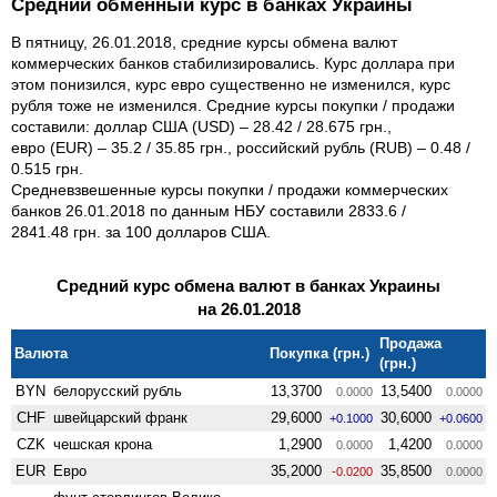
Средний обменный курс в банках Украины
В пятницу, 26.01.2018, средние курсы обмена валют
коммерческих банков стабилизировались. Курс доллара при
этом понизился, курс евро существенно не изменился, курс
рубля тоже не изменился. Средние курсы покупки / продажи
составили: доллар США (USD) – 28.42 / 28.675 грн.,
евро (EUR) – 35.2 / 35.85 грн., российский рубль (RUB) – 0.48 /
0.515 грн.
Средневзвешенные курсы покупки / продажи коммерческих
банков 26.01.2018 по данным НБУ составили 2833.6 /
2841.48 грн. за 100 долларов США.
Средний курс обмена валют в банках Украины
на 26.01.2018
Продажа
Валюта
Покупка (грн.)
(грн.)
BYN
белорусский рубль
13,3700
13,5400
0.0000
0.0000
CHF
швейцарский франк
29,6000
30,6000
+0.1000
+0.0600
CZK
чешская крона
1,2900
1,4200
0.0000
0.0000
EUR
Евро
35,2000
35,8500
-0.0200
0.0000