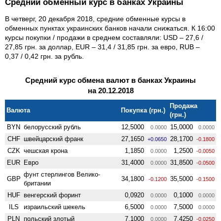
Средний обменный курс в банках Украины
В четверг, 20 декабря 2018, средние обменные курсы в
обменных пунктах украинских банков начали снижаться. К 16:00
курсы покупки / продажи в среднем составляли: USD – 27,6 /
27,85 грн. за доллар, EUR – 31,4 / 31,85 грн. за евро, RUB –
0,37 / 0,42 грн. за рубль.
Средний курс обмена валют в банках Украины
на 20.12.2018
Продажа
Валюта
Покупка (грн.)
(грн.)
BYN
белорусский рубль
12,5000
15,0000
0.0000
0.0000
CHF
швейцарский франк
27,1650
28,1700
+0.0650
-0.1800
CZK
чешская крона
1,1850
1,2500
0.0000
-0.0050
EUR
Евро
31,4000
31,8500
0.0000
-0.0500
фунт стерлингов Велико­
GBP
34,1800
35,5000
-0.1200
-0.1500
британии
HUF
венгерский форинт
0,0920
0,1000
0.0000
0.0000
ILS
израильский шекель
6,5000
7,5000
0.0000
0.0000
PLN
польский злотый
7,1000
7,4250
0.0000
-0.0250