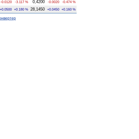
0,4200
-0.0120
-3.117 %
-0.0020
-0.474 %
28,1450
+0.0500
+0.180 %
+0.0450
+0.160 %
онвертер