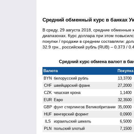
Средний обменный курс в банках У
В среду, 29 августа 2018, средние обменные
диапазонах. Курс доллара при этом повысился
покупки / продажи в среднем составляли: долл
32.9 грн., российский рубль (RUB) – 0.373 / 0.4
Средний курс обмена валют в бан
Валюта
Покупка 
BYN
белорусский рубль
13,3700
CHF
швейцарский франк
27,2000
CZK
чешская крона
1,1400
EUR
Евро
32,3500
GBP
фунт стерлингов Велико­британии
35,0000
HUF
венгерский форинт
0,0900
ILS
израильский шекель
6,5000
PLN
польский злотый
7,1500