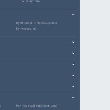
monobank
Курс валют на черном рынке
Купить злотый
х
Рейтинг страховых компаний