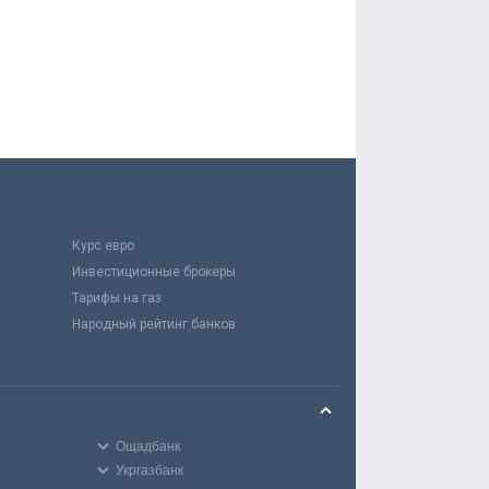
Курс евро
Инвестиционные брокеры
Тарифы на газ
Народный рейтинг банков
Ощадбанк
Укргазбанк