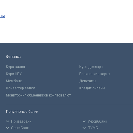
ины
Финансы
Курс валют
Курс доллара
Курс НБУ
Банковские карты
Межбанк
Депозиты
Конвертер валют
Кредит онлайн
Мониторинг обменников криптовалют
Популярные банки
Приватбанк
Укрсиббанк
Сенс Банк
ПУМБ