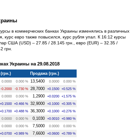
краины
 курсы в коммерческих банках Украины изменялись в различных
, курс евро также повысился, курс рубля упал. К 16:12 курсы
ар США (USD) – 27.85 / 28.145 грн., евро (EUR) – 32.35 /
2 грн.
ках Украины на 29.08.2018
(грн.)
Продажа (грн.)
13,5400
0.0000
0.000 %
0.0000
0.000 %
28,7000
-0.2000
-0.730 %
+0.1500
+0.525 %
1,2900
0.0000
0.000 %
+0.0200
+1.575 %
32,9000
+0.1500
+0.466 %
+0.1000
+0.305 %
36,3000
+0.1700
+0.488 %
+0.1000
+0.276 %
0,1030
0.0000
0.000 %
+0.0010
+0.980 %
7,5000
0.0000
0.000 %
0.0000
0.000 %
7,6600
+0.0700
+0.989 %
+0.0600
+0.789 %