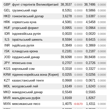
GBP
фунт стерлінгів Велико­британії
38,3537
38,7486
0.0000
0.0000
GEL
грузинський ларі
8,5351
8,5866
0.0000
0.0000
HKD
гонконгівський долар
3,6278
3,6387
0.0000
0.0000
HRK
хорватська куна
4,5081
4,5458
0.0000
0.0000
HUF
угорський форинт
0,0955
0,0964
0.0000
0.0000
IDR
індонезійська рупія
0,0020
0,0020
0.0000
0.0000
ILS
ізраїльський шекель
8,5594
8,6415
0.0000
0.0000
INR
індійська рупія
0,3849
0,3869
0.0000
0.0000
ISK
ісландська крона
0,2181
0,2187
0.0000
0.0000
JOD
іорданський динар
39,6098
39,8408
0.0000
0.0000
JPY
японська єна
0,2707
0,2726
0.0000
0.0000
KGS
киргизький сом
0,3318
0,3327
0.0000
0.0000
KRW
піденно-корейська вона (Корея)
0,0255
0,0256
0.0000
0.0000
KZT
казахстанський тенге
0,0668
0,0671
0.0000
0.0000
MDL
молдовський лей
1,6149
1,6243
0.0000
0.0000
MKD
македонський денар
0,5549
0,5565
MVR
мальдівська руфія
1,8169
1,8267
MXN
мексиканське песо
1,4075
1,4311
-0.0173
0.0000