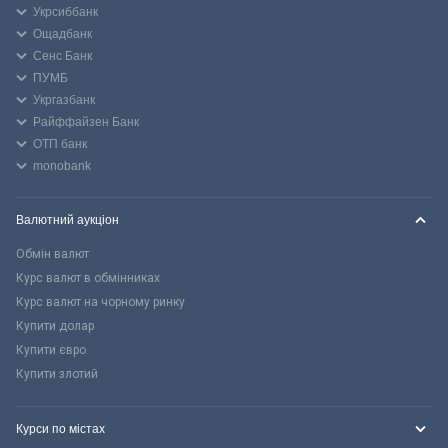
Укрсиббанк
Ощадбанк
Сенс Банк
ПУМБ
Укргазбанк
Райффайзен Банк
ОТП банк
monobank
Валютний аукціон
Обмін валют
Курс валют в обмінниках
Курс валют на чорному ринку
Купити долар
Купити євро
Купити злотий
Курси по містах