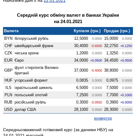
Найближчі дані є на
22.01.2021
Середній курс обміну валют в банках України
на 24.01.2021
Валюта
Купівля (грн.)
Продаж (грн.)
BYN
білоруський рубль
12,5000
15,0000
0.0000
0.0000
CHF
швейцарський франк
30,4000
32,2750
-0.6500
+0.1250
CZK
чеська крона
1,2000
1,3250
0.0000
0.0000
EUR
Євро
34,0000
34,4500
+0.0500
+0.0500
фунт стерлінгів Велико­
GBP
37,0000
38,8000
-0.4000
0.0000
британії
HUF
угорський форинт
0,0835
0,0975
0.0000
0.0000
ILS
ізраїльський шекель
6,5000
7,5000
0.0000
0.0000
PLN
польський злотий
7,2500
7,7000
0.0000
+0.1000
RUB
російський рубль
0,3000
0,3900
-0.0550
+0.0050
USD
долар США
28,1000
28,3000
0.0000
0.0000
конвертер
Середньозважений готівковий курс (за даними НБУ) на
24.01.2021 відсутній