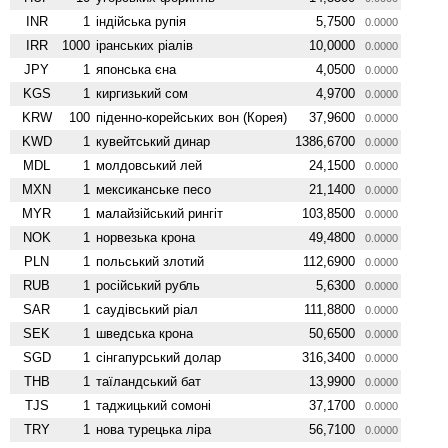
INR
1
індійська рупія
5,7500
0.0000
IRR
1000
іранських ріалів
10,0000
0.0000
JPY
1
японська єна
4,0500
0.0000
KGS
1
киргизький сом
4,9700
0.0000
KRW
100
піденно-корейських вон (Корея)
37,9600
0.0000
KWD
1
кувейтський динар
1386,6700
0.0000
MDL
1
молдовський лей
24,1500
0.0000
MXN
1
мексиканське песо
21,1400
0.0000
MYR
1
малайзійський рингіт
103,8500
0.0000
NOK
1
норвезька крона
49,4800
0.0000
PLN
1
польський злотий
112,6900
0.0000
RUB
1
російський рубль
5,6300
0.0000
SAR
1
саудівський ріал
111,8800
0.0000
SEK
1
шведська крона
50,6500
0.0000
SGD
1
сінгапурський долар
316,3400
0.0000
THB
1
таїландський бат
13,9900
0.0000
TJS
1
таджицький сомоні
37,1700
0.0000
TRY
1
нова турецька ліра
56,7100
0.0000