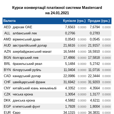
Курси конвертації платіжної системи Mastercard
на 24.01.2021
Валюта
Купівля (грн.)
Продаж (грн.)
AED
дирхам ОАЕ
7,6563
7,6794
0.0000
0.0000
ALL
албанський лек
0,2766
0,2783
AMD
вiрменський драм
0,0543
0,0545
0.0000
0.0000
AUD
австралійський долар
21,6616
21,9157
0.0000
0.0000
AZN
азербайджанський манат
16,5444
16,5910
0.0000
0.0000
BGN
болгарський лев
17,4866
17,5818
0.0000
0.0000
BRL
бразильський реал
5,1484
5,2742
0.0000
0.0000
BYN
білоруський рубль
11,0404
11,0716
0.0000
0.0000
CAD
канадський долар
22,0986
22,3444
0.0000
0.0000
CHF
швейцарський франк
31,6942
31,9203
0.0000
0.0000
CNY
китайський юань женьмiньбi
4,3352
4,3564
0.0000
0.0000
CZK
чеська крона
1,3054
1,3177
0.0000
0.0000
DKK
данська крона
4,5882
4,6211
0.0000
0.0000
EGP
єгипетський фунт
1,7928
1,8004
0.0000
0.0000
EUR
Євро
34,1315
34,3831
0.0000
0.0000