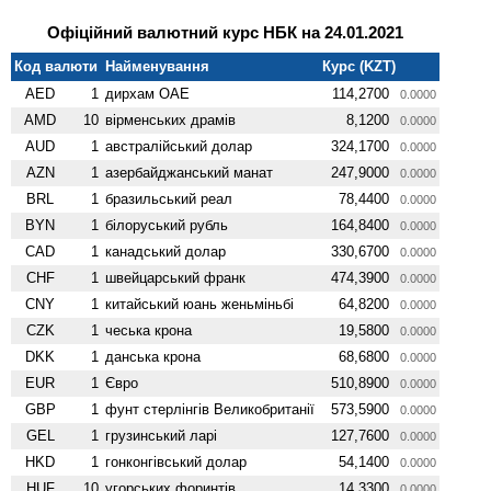
Офіційний валютний курс НБК на 24.01.2021
Код валюти
Найменування
Курс (KZT)
AED
1
дирхам ОАЕ
114,2700
0.0000
AMD
10
вiрменських драмів
8,1200
0.0000
AUD
1
австралійський долар
324,1700
0.0000
AZN
1
азербайджанський манат
247,9000
0.0000
BRL
1
бразильський реал
78,4400
0.0000
BYN
1
білоруський рубль
164,8400
0.0000
CAD
1
канадський долар
330,6700
0.0000
CHF
1
швейцарський франк
474,3900
0.0000
CNY
1
китайський юань женьмiньбi
64,8200
0.0000
CZK
1
чеська крона
19,5800
0.0000
DKK
1
данська крона
68,6800
0.0000
EUR
1
Євро
510,8900
0.0000
GBP
1
фунт стерлінгів Велико­британії
573,5900
0.0000
GEL
1
грузинський ларі
127,7600
0.0000
HKD
1
гонконгівський долар
54,1400
0.0000
HUF
10
угорських форинтів
14,3300
0.0000