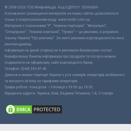
© 2008-2026 ТОВ МiнфiнМедiа. Код ЄДРПОУ: 35506859
Копіювання і розміщення матеріалів на інших сайтах дозволяється
тільки з гіперпосиланням виду: www.minfin.com.ua
Матеріали з позначками "Р", "Новини партнерів", "Актуально",
"Спецпроект", "Новини компаній", "Промо" – це реклама, в розумінні
Закону України "Про рекламу". За зміст реклами відповідальність несе
рекламодавець.
Інформація на даній сторінці не є рекламою банківських послуг.
Верифіковану банком інформацію про продукти та послуги можна
подивитися на офіційному сайті відповідного банку.
Телефон: (044) 392-47-40
Дзвінок в межах території України з усіх номерів операторів мобільного
та міського зв’язку за тарифами операторів
Графік роботи: понеділок – п’ятниця з 09:00 до 18:00
Юридична адреса: Україна, Київ, Вадима Гетьмана, 1-Б, 3 поверх