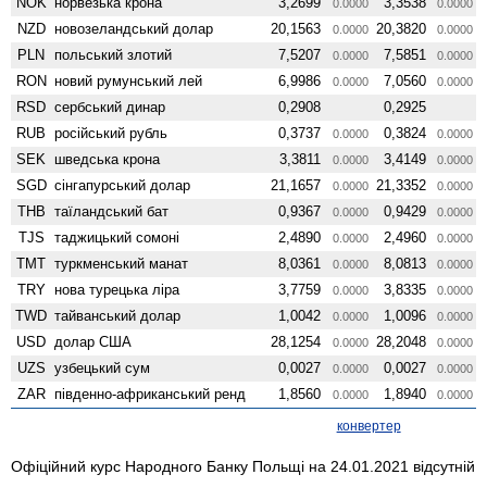
NOK
норвезька крона
3,2699
3,3538
0.0000
0.0000
NZD
ново­зеландський долар
20,1563
20,3820
0.0000
0.0000
PLN
польський злотий
7,5207
7,5851
0.0000
0.0000
RON
новий румунський лей
6,9986
7,0560
0.0000
0.0000
RSD
сербський динар
0,2908
0,2925
RUB
російський рубль
0,3737
0,3824
0.0000
0.0000
SEK
шведська крона
3,3811
3,4149
0.0000
0.0000
SGD
сінгапурський долар
21,1657
21,3352
0.0000
0.0000
THB
таїландський бат
0,9367
0,9429
0.0000
0.0000
TJS
таджицький сомоні
2,4890
2,4960
0.0000
0.0000
TMT
туркменський манат
8,0361
8,0813
0.0000
0.0000
TRY
нова турецька ліра
3,7759
3,8335
0.0000
0.0000
TWD
тайванський долар
1,0042
1,0096
0.0000
0.0000
USD
долар США
28,1254
28,2048
0.0000
0.0000
UZS
узбецький сум
0,0027
0,0027
0.0000
0.0000
ZAR
південно-африканський ренд
1,8560
1,8940
0.0000
0.0000
конвертер
Офіційний курс Народного Банку Польщі на 24.01.2021 відсутній