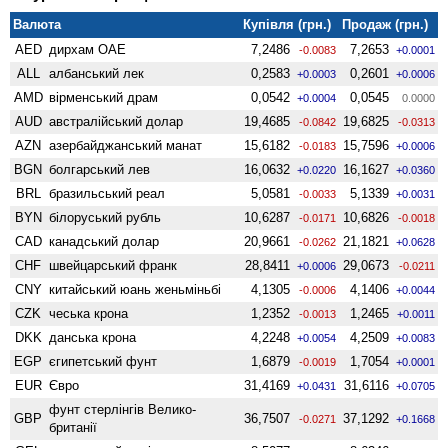
Валюта
Купівля (грн.)
Продаж (грн.)
AED
дирхам ОАЕ
7,2486
7,2653
-0.0083
+0.0001
ALL
албанський лек
0,2583
0,2601
+0.0003
+0.0006
AMD
вiрменський драм
0,0542
0,0545
+0.0004
0.0000
AUD
австралійський долар
19,4685
19,6825
-0.0842
-0.0313
AZN
азербайджанський манат
15,6182
15,7596
-0.0183
+0.0006
BGN
болгарський лев
16,0632
16,1627
+0.0220
+0.0360
BRL
бразильський реал
5,0581
5,1339
-0.0033
+0.0031
BYN
білоруський рубль
10,6287
10,6826
-0.0171
-0.0018
CAD
канадський долар
20,9661
21,1821
-0.0262
+0.0628
CHF
швейцарський франк
28,8411
29,0673
+0.0006
-0.0211
CNY
китайський юань женьмiньбi
4,1305
4,1406
-0.0006
+0.0044
CZK
чеська крона
1,2352
1,2465
-0.0013
+0.0011
DKK
данська крона
4,2248
4,2509
+0.0054
+0.0083
EGP
єгипетський фунт
1,6879
1,7054
-0.0019
+0.0001
EUR
Євро
31,4169
31,6116
+0.0431
+0.0705
фунт стерлінгів Велико­
GBP
36,7507
37,1292
-0.0271
+0.1668
британії