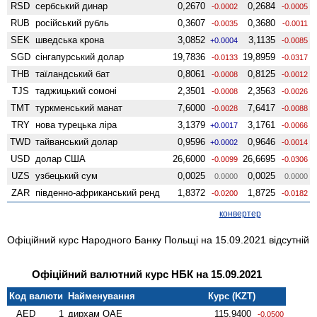
RSD
сербський динар
0,2670
0,2684
-0.0002
-0.0005
RUB
російський рубль
0,3607
0,3680
-0.0035
-0.0011
SEK
шведська крона
3,0852
3,1135
+0.0004
-0.0085
SGD
сінгапурський долар
19,7836
19,8959
-0.0133
-0.0317
THB
таїландський бат
0,8061
0,8125
-0.0008
-0.0012
TJS
таджицький сомоні
2,3501
2,3563
-0.0008
-0.0026
TMT
туркменський манат
7,6000
7,6417
-0.0028
-0.0088
TRY
нова турецька ліра
3,1379
3,1761
+0.0017
-0.0066
TWD
тайванський долар
0,9596
0,9646
+0.0002
-0.0014
USD
долар США
26,6000
26,6695
-0.0099
-0.0306
UZS
узбецький сум
0,0025
0,0025
0.0000
0.0000
ZAR
південно-африканський ренд
1,8372
1,8725
-0.0200
-0.0182
конвертер
Офіційний курс Народного Банку Польщі на 15.09.2021 відсутній
Офіційний валютний курс НБК на 15.09.2021
Код валюти
Найменування
Курс (KZT)
AED
1
дирхам ОАЕ
115,9400
-0.0500