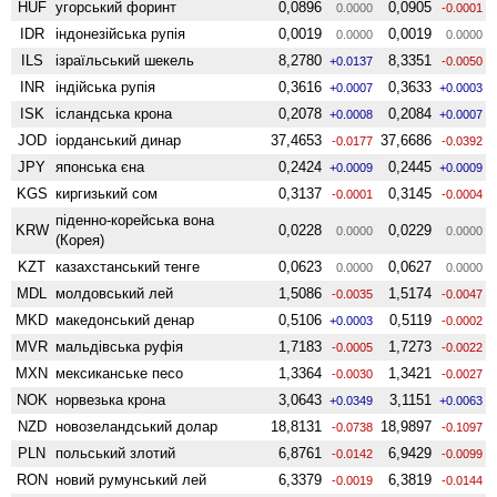
HUF
угорський форинт
0,0896
0,0905
0.0000
-0.0001
IDR
індонезійська рупія
0,0019
0,0019
0.0000
0.0000
ILS
ізраїльський шекель
8,2780
8,3351
+0.0137
-0.0050
INR
індійська рупія
0,3616
0,3633
+0.0007
+0.0003
ISK
ісландська крона
0,2078
0,2084
+0.0008
+0.0007
JOD
іорданський динар
37,4653
37,6686
-0.0177
-0.0392
JPY
японська єна
0,2424
0,2445
+0.0009
+0.0009
KGS
киргизький сом
0,3137
0,3145
-0.0001
-0.0004
піденно-корейська вона
KRW
0,0228
0,0229
0.0000
0.0000
(Корея)
KZT
казахстанський тенге
0,0623
0,0627
0.0000
0.0000
MDL
молдовський лей
1,5086
1,5174
-0.0035
-0.0047
MKD
македонський денар
0,5106
0,5119
+0.0003
-0.0002
MVR
мальдівська руфія
1,7183
1,7273
-0.0005
-0.0022
MXN
мексиканське песо
1,3364
1,3421
-0.0030
-0.0027
NOK
норвезька крона
3,0643
3,1151
+0.0349
+0.0063
NZD
ново­зеландський долар
18,8131
18,9897
-0.0738
-0.1097
PLN
польський злотий
6,8761
6,9429
-0.0142
-0.0099
RON
новий румунський лей
6,3379
6,3819
-0.0019
-0.0144