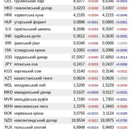
GEL
грузинський ларі
8,5077
8,6346
-0.0100
+0.0003
HKD
гонконгівський долар
3,4223
3,4307
-0.0040
-0.0004
HRK
хорватська куна
4,2105
4,2215
-0.0004
+0.0046
HUF
угорський форинт
0,0896
0,0905
+0.0001
+0.0001
ILS
ізраїльський шекель
8,2696
8,3347
-0.0254
-0.0062
INR
індійська рупія
0,3612
0,3630
-0.0001
+0.0002
IRR
іранський ріал
0,6340
0,0006
-0.0008
0.0000
ISK
ісландська крона
0,2082
0,2086
+0.0003
+0.0006
JOD
іорданський динар
37,5057
37,6850
-0.0440
+0.0014
JPY
японська єна
0,2417
0,2437
-0.0003
+0.0006
KGS
киргизький сом
0,3140
0,3146
-0.0015
-0.0011
KZT
казахстанський тенге
0,0624
0,0626
-0.0001
0.0000
MDL
молдовський лей
1,5200
1,5229
-0.0056
-0.0039
MKD
македонський денар
0,5107
0,5117
+0.0009
+0.0015
MVR
мальдівська руфія
1,7180
1,7303
-0.0020
+0.0001
MXN
мексиканське песо
1,3379
1,3443
-0.0040
-0.0009
NOK
норвезька крона
3,0755
3,1124
+0.0215
+0.0189
NZD
ново­зеландський долар
18,8534
19,0875
-0.0621
+0.0780
PLN
польський злотий
6,8948
6,9483
+0.0014
-0.0105