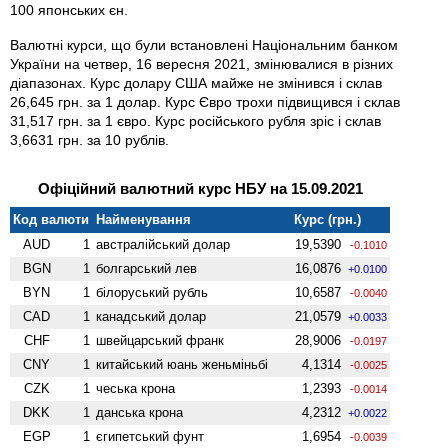
100 японських єн.
Валютні курси, що були встановлені Національним банком
України на четвер, 16 вересня 2021, змінювалися в різних
діапазонах. Курс долару США майже не змінився і склав
26,645 грн. за 1 долар. Курс Євро трохи підвищився і склав
31,517 грн. за 1 євро. Курс російського рубля зріс і склав
3,6631 грн. за 10 рублів.
Офіційний валютний курс НБУ на 15.09.2021
Код валюти
Найменування
Курс (грн.)
AUD
1
австралійський долар
19,5390
-0.1010
BGN
1
болгарський лев
16,0876
+0.0100
BYN
1
білоруський рубль
10,6587
-0.0040
CAD
1
канадський долар
21,0579
+0.0033
CHF
1
швейцарський франк
28,9006
-0.0197
CNY
1
китайський юань женьмiньбi
4,1314
-0.0025
CZK
1
чеська крона
1,2393
-0.0014
DKK
1
данська крона
4,2312
+0.0022
EGP
1
єгипетський фунт
1,6954
-0.0039