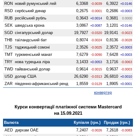
RON
новий румунський лей
6,3368
6,3922
-0.0039
+0.0146
RSD
сербський динар
0,2675
0,2686
-0.0001
+0.0003
RUB
російський рубль
0,3643
0,3681
+0.0014
0.0000
SEK
шведська крона
3,0867
3,1201
+0.0087
+0.0146
SGD
сінгапурський долар
19,7927
19,9141
-0.0320
-0.0023
THB
таїландський бат
0,8074
0,8136
-0.0024
-0.0028
TJS
таджицький сомоні
2,3526
2,3572
-0.0025
+0.0003
TMT
туркменський манат
7,6279
7,6428
-0.0090
+0.0003
TRY
нова турецька ліра
3,1433
3,1716
+0.0053
-0.0063
TWD
тайванський долар
0,9614
0,9637
-0.0015
-0.0003
USD
долар США
26,6290
26,6810
-0.0313
+0.0010
ZAR
південно-африканський ренд
1,8559
1,8905
-0.0129
+0.0001
конвертер
Курси конвертації платіжної системи Mastercard
на 15.09.2021
Валюта
Купівля (грн.)
Продаж (грн.)
AED
дирхам ОАЕ
7,2407
7,2618
-0.0026
-0.0083