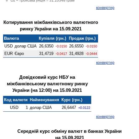
Oz – тройська унція = 31.10348 грам
конвертер
Котирування міжбанківського валютного
ринку України на 15.09.2021
Валюта
Купівля (грн.)
Продаж (грн.)
USD
долар США
26,6350
26,6550
-0.0150
-0.0150
EUR
Євро
31,4719
31,4928
-0.0417
-0.0444
конвертер
Довідковий курс НБУ на
міжбанківському валютному ринку
України (на 12:00) на 15.09.2021
Код валюти
Найменування
Курс (грн.)
USD
1
долар США
26,6447
+0.0122
конвертер
Середній курс обміну валют в банках України
на 15.09.2021