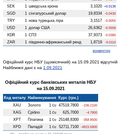
SEK
1
шведська крона
3,1020
+0.0138
SGD
1
сінгапурський долар
19,8334
-0.0430
TRY
1
нова турецька ліра
3,1517
-0.0055
USD
1
долар США
26,6362
-0.0558
XDR
1
СПЗ
37,9373
-0.0380
ZAR
1
південно-африканський ренд
1,8719
-0.0110
конвертер
Офіційний курс НБУ (щомісячний) на 15.09.2021 відсутній
Найближчі дані є на
1.09.2021
Офіційний курс банківських металів НБУ
на 15.09.2021
Код металу
Найменування
Курс (грн.)
XAU
Золото
1
47519,7800
Oz
-236.2100
XAG
Срібло
1
625,7000
Oz
-4.7800
XPT
Платина
1
25148,8300
Oz
-358.8500
XPD
Паладій
1
52711,7100
Oz
-4815.6900