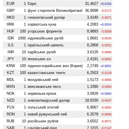
EUR
1
Євро
31,4627
+0.0155
GBP
1
фунт стерлінгів Велико­британії
36,9098
-0.0172
HKD
1
гонконгівський долар
3,4240
-0.0071
HRK
1
хорватська куна
4,2083
+0.0024
HUF
100
угорських форинтів
8,9893
-0.0058
IDR
1000
індонезійських рупій
1,8691
-0.0034
ILS
1
ізраїльський шекель
8,2868
-0.0331
INR
10
індійських рупій
3,6135
-0.0068
JPY
10
японських єн
2,4191
-0.0062
KRW
100
піденно-корейських вон (Корея)
2,2749
+0.0051
KZT
100
казахстанських тенге
6,2503
-0.0128
MDL
1
молдовський лей
1,5173
-0.0056
MXN
1
мексиканське песо
1,3390
-0.0050
NOK
1
норвезька крона
3,0928
+0.0063
NZD
1
ново­зеландський долар
18,9330
-0.0437
PLN
1
польський злотий
6,9067
-0.0062
RON
1
новий румунський лей
6,3578
-0.0006
RUB
10
російських рублів
3,6552
-0.0071
SAR
1
саудівський ріал
7,1015
-0.0147