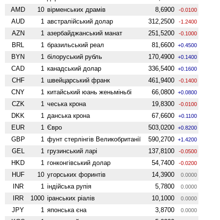
AMD
10
вiрменських драмів
8,6900
-0.0100
AUD
1
австралійський долар
312,2500
-1.2400
AZN
1
азербайджанський манат
251,5200
-0.1000
BRL
1
бразильський реал
81,6600
+0.4500
BYN
1
білоруський рубль
170,4900
+0.1400
CAD
1
канадський долар
336,5400
+0.1600
CHF
1
швейцарський франк
461,9400
-0.1400
CNY
1
китайський юань женьмiньбi
66,0800
+0.0800
CZK
1
чеська крона
19,8300
-0.0100
DKK
1
данська крона
67,6600
+0.1100
EUR
1
Євро
503,0200
+0.8200
GBP
1
фунт стерлінгів Велико­британії
590,2700
+1.4200
GEL
1
грузинський ларі
137,8100
-0.0500
HKD
1
гонконгівський долар
54,7400
-0.0200
HUF
10
угорських форинтів
14,3900
0.0000
INR
1
індійська рупія
5,7800
0.0000
IRR
1000
іранських ріалів
10,1000
0.0000
JPY
1
японська єна
3,8700
0.0000