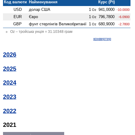
Код валюти
Найменування
Курс (Pt)
USD
долар США
1
941,0000
Oz
-10.0000
EUR
Євро
1
796,7800
Oz
-6.0900
GBP
фунт стерлінгів Велико­британії
1
680,9000
Oz
-2.7800
Oz – тройська унція = 31.10348 грам
конвертер
2026
2025
2024
2023
2022
2021