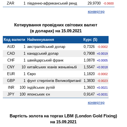
ZAR
1
південно-африканський ренд
29,9700
-0.0600
конвертер
Котирування провідних світових валют
(в доларах) на 15.09.2021
Код валюти
Найменування
Курс ($)
AUD
1
австралійський долар
0,7326
-0.0002
CAD
1
канадський долар
0,7908
+0.0019
CHF
1
швейцарський франк
1,0878
+0.0005
CNY
10
китайських юанів женьмiньбi
1,5547
+0.0018
EUR
1
Євро
1,1820
-0.0002
GBP
1
фунт стерлінгів Велико­британії
1,3830
-0.0023
INR
100
індійських рупій
1,3603
+0.0021
JPY
100
японських єн
0,9147
+0.0031
конвертер
Вартість золота на торгах LBM (London Gold Fixing)
на 15.09.2021