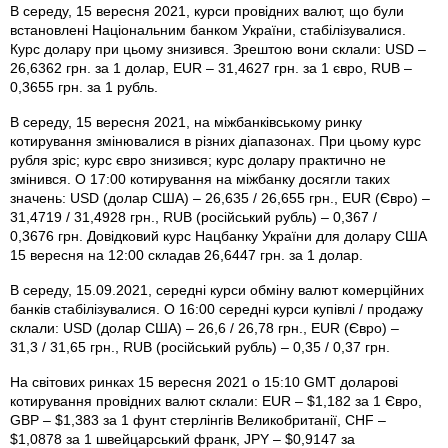
В середу, 15 вересня 2021, курси провідних валют, що були
встановлені Національним банком України, стабілізувалися.
Курс долару при цьому знизився. Зрештою вони склали: USD –
26,6362 грн. за 1 долар, EUR – 31,4627 грн. за 1 євро, RUB –
0,3655 грн. за 1 рубль.
В середу, 15 вересня 2021, на міжбанківському ринку
котирування змінювалися в різних діапазонах. При цьому курс
рубля зріс; курс євро знизився; курс долару практично не
змінився. О 17:00 котирування на міжбанку досягли таких
значень: USD (долар США) – 26,635 / 26,655 грн., EUR (Євро) –
31,4719 / 31,4928 грн., RUB (російський рубль) – 0,367 /
0,3676 грн. Довідковий курс Нацбанку України для долару США
15 вересня на 12:00 складав 26,6447 грн. за 1 долар.
В середу, 15.09.2021, середні курси обміну валют комерційних
банків стабілізувалися. О 16:00 середні курси купівлі / продажу
склали: USD (долар США) – 26,6 / 26,78 грн., EUR (Євро) –
31,3 / 31,65 грн., RUB (російський рубль) – 0,35 / 0,37 грн.
На світових ринках 15 вересня 2021 о 15:10 GMT доларові
котирування провідних валют склали: EUR – $1,182 за 1 Євро,
GBP – $1,383 за 1 фунт стерлінгів Велико­британії, CHF –
$1,0878 за 1 швейцарський франк, JPY – $0,9147 за