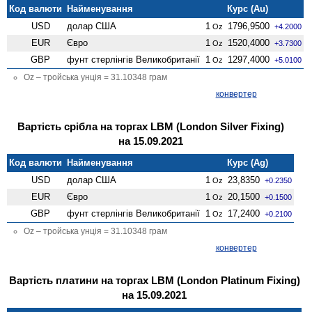
Код валюти
Найменування
Курс (Au)
USD
долар США
1
1796,9500
Oz
+4.2000
EUR
Євро
1
1520,4000
Oz
+3.7300
GBP
фунт стерлінгів Велико­британії
1
1297,4000
Oz
+5.0100
Oz – тройська унція = 31.10348 грам
конвертер
Вартість срібла на торгах LBM (London Silver Fixing)
на 15.09.2021
Код валюти
Найменування
Курс (Ag)
USD
долар США
1
23,8350
Oz
+0.2350
EUR
Євро
1
20,1500
Oz
+0.1500
GBP
фунт стерлінгів Велико­британії
1
17,2400
Oz
+0.2100
Oz – тройська унція = 31.10348 грам
конвертер
Вартість платини на торгах LBM (London Platinum Fixing)
на 15.09.2021