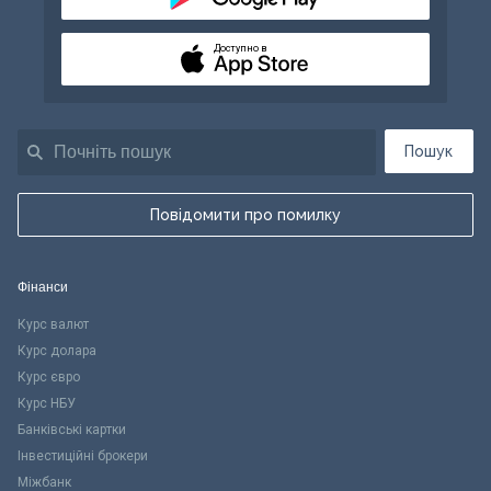
Доступно в
Пошук
Повідомити про помилку
Фінанси
Курс валют
Курс долара
Курс євро
Курс НБУ
Банківські картки
Інвестиційні брокери
Міжбанк