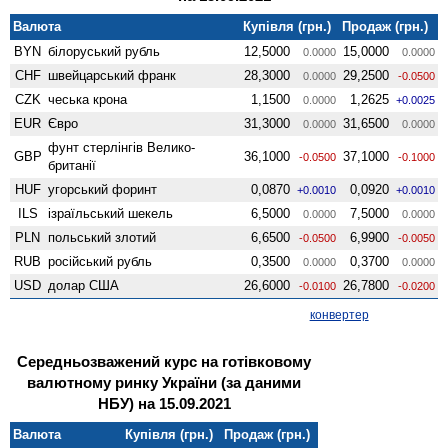
Валюта
Купівля (грн.)
Продаж (грн.)
BYN
білоруський рубль
12,5000
15,0000
0.0000
0.0000
CHF
швейцарський франк
28,3000
29,2500
0.0000
-0.0500
CZK
чеська крона
1,1500
1,2625
0.0000
+0.0025
EUR
Євро
31,3000
31,6500
0.0000
0.0000
фунт стерлінгів Велико­
GBP
36,1000
37,1000
-0.0500
-0.1000
британії
HUF
угорський форинт
0,0870
0,0920
+0.0010
+0.0010
ILS
ізраїльський шекель
6,5000
7,5000
0.0000
0.0000
PLN
польський злотий
6,6500
6,9900
-0.0500
-0.0050
RUB
російський рубль
0,3500
0,3700
0.0000
0.0000
USD
долар США
26,6000
26,7800
-0.0100
-0.0200
конвертер
Середньозважений курс на готівковому
валютному ринку України (за даними
НБУ) на 15.09.2021
Валюта
Купівля (грн.)
Продаж (грн.)