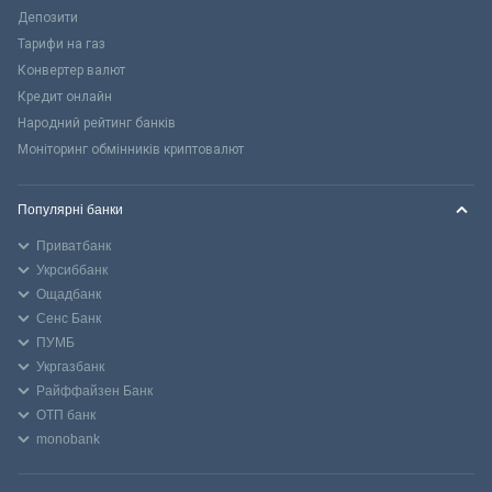
Депозити
Тарифи на газ
Конвертер валют
Кредит онлайн
Народний рейтинг банків
Моніторинг обмінників криптовалют
Популярні банки
Приватбанк
Укрсиббанк
Ощадбанк
Сенс Банк
ПУМБ
Укргазбанк
Райффайзен Банк
ОТП банк
monobank