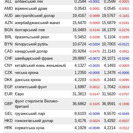
ALL
албанський лек
0,2584
0,2599
+0.0001
-0.0001
AMD
вiрменський драм
0,0543
0,0545
-0.0001
-0.0001
AUD
австралійський долар
19,4167
19,5767
-0.0689
-0.1181
AZN
азербайджанський манат
15,6470
15,6879
-0.0059
-0.0181
BGN
болгарський лев
16,0483
16,1379
-0.0144
-0.0276
BRL
бразильський реал
5,0452
5,1104
-0.0208
-0.0265
BYN
білоруський рубль
10,6724
10,7003
+0.0204
+0.0121
CAD
канадський долар
20,9284
21,1143
-0.0476
-0.0811
CHF
швейцарський франк
28,8897
29,1071
+0.0672
+0.0240
CNY
китайський юань женьмiньбi
4,1327
4,1493
+0.0020
-0.0003
CZK
чеська крона
1,2350
1,2478
+0.0005
+0.0006
DKK
данська крона
4,2203
4,2443
-0.0020
-0.0095
EGP
єгипетський фунт
1,6997
1,7042
-0.0012
-0.0024
EUR
Євро
31,3813
31,5620
-0.0147
-0.0707
фунт стерлінгів Велико­
GBP
36,6862
36,9591
-0.1025
-0.1936
британії
GEL
грузинський ларі
8,6103
8,6570
+0.0099
+0.0049
HKD
гонконгівський долар
3,4176
3,4292
-0.0024
-0.0037
HRK
хорватська куна
4,1928
4,2214
+0.0049
-0.0112