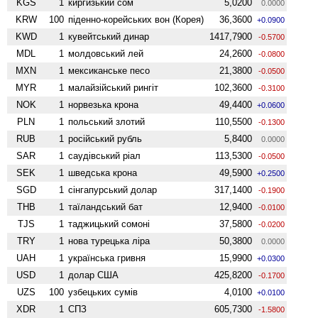
KGS
1
киргизький сом
5,0200
0.0000
KRW
100
піденно-корейських вон (Корея)
36,3600
+0.0900
KWD
1
кувейтський динар
1417,7900
-0.5700
MDL
1
молдовський лей
24,2600
-0.0800
MXN
1
мексиканське песо
21,3800
-0.0500
MYR
1
малайзійський рингіт
102,3600
-0.3100
NOK
1
норвезька крона
49,4400
+0.0600
PLN
1
польський злотий
110,5500
-0.1300
RUB
1
російський рубль
5,8400
0.0000
SAR
1
саудівський ріал
113,5300
-0.0500
SEK
1
шведська крона
49,5900
+0.2500
SGD
1
сінгапурський долар
317,1400
-0.1900
THB
1
таїландський бат
12,9400
-0.0100
TJS
1
таджицький сомоні
37,5800
-0.0200
TRY
1
нова турецька ліра
50,3800
0.0000
UAH
1
українська гривня
15,9900
+0.0300
USD
1
долар США
425,8200
-0.1700
UZS
100
узбецьких сумів
4,0100
+0.0100
XDR
1
СПЗ
605,7300
-1.5800