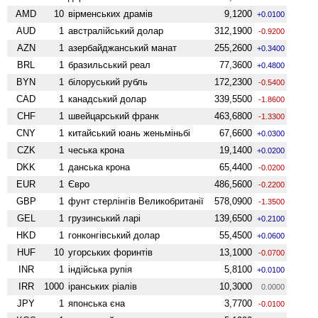
AMD
10
вiрменських драмів
9,1200
+0.0100
AUD
1
австралійський долар
312,1900
-0.9200
AZN
1
азербайджанський манат
255,2600
+0.3400
BRL
1
бразильський реал
77,3600
+0.4800
BYN
1
білоруський рубль
172,2300
-0.5400
CAD
1
канадський долар
339,5500
-1.8600
CHF
1
швейцарський франк
463,6800
-1.3300
CNY
1
китайський юань женьмiньбi
67,6600
+0.0300
CZK
1
чеська крона
19,1400
+0.0200
DKK
1
данська крона
65,4400
-0.0200
EUR
1
Євро
486,5600
-0.2200
GBP
1
фунт стерлінгів Велико­британії
578,0900
-1.3500
GEL
1
грузинський ларі
139,6500
+0.2100
HKD
1
гонконгівський долар
55,4500
+0.0600
HUF
10
угорських форинтів
13,1000
-0.0700
INR
1
індійська рупія
5,8100
+0.0100
IRR
1000
іранських ріалів
10,3000
0.0000
JPY
1
японська єна
3,7700
-0.0100