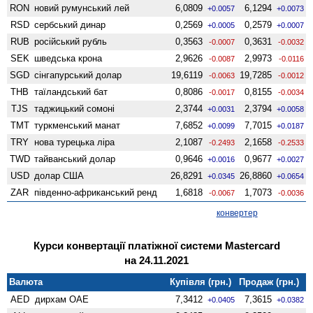
RON
новий румунський лей
6,0809
6,1294
+0.0057
+0.0073
RSD
сербський динар
0,2569
0,2579
+0.0005
+0.0007
RUB
російський рубль
0,3563
0,3631
-0.0007
-0.0032
SEK
шведська крона
2,9626
2,9973
-0.0087
-0.0116
SGD
сінгапурський долар
19,6119
19,7285
-0.0063
-0.0012
THB
таїландський бат
0,8086
0,8155
-0.0017
-0.0034
TJS
таджицький сомоні
2,3744
2,3794
+0.0031
+0.0058
TMT
туркменський манат
7,6852
7,7015
+0.0099
+0.0187
TRY
нова турецька ліра
2,1087
2,1658
-0.2493
-0.2533
TWD
тайванський долар
0,9646
0,9677
+0.0016
+0.0027
USD
долар США
26,8291
26,8860
+0.0345
+0.0654
ZAR
південно-африканський ренд
1,6818
1,7073
-0.0067
-0.0036
конвертер
Курси конвертації платіжної системи Mastercard
на 24.11.2021
Валюта
Купівля (грн.)
Продаж (грн.)
AED
дирхам ОАЕ
7,3412
7,3615
+0.0405
+0.0382