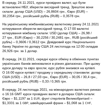
В середу, 24.11.2021, курси провідних валют, що були
встановлені НБУ, зберегли висхідний тренд. Зрештою вони
склали: долар США (USD) – 26,8604 грн., Євро (EUR) –
30,2354 грн., російський рубль (RUB) – 0,3578 грн.
На українському міжбанківському валютному ринку 24.11.2021
котирування зберегли висхідний тренд. О 17:00 валютні
котирування міжбанку склали: USD (долар США) – 26,98 /
27 грн., EUR (Євро) – 30,2256 / 30,2481 грн., RUB (російський
рубль) – 0,3606 / 0,3612 грн. Довідковий курс Національного
банку України по долару США 24 листопада на 12:00 складав
26,926 грн. за 1 долар.
В середу, 24.11.2021, середні курси обміну в обмінних пунктах
українських банків змінювалися в різних діапазонах. При цьому
курси долару та євро зросли; курс рубля знизився на купівлі.
О 16:00 курси купівлі / продажу у середньому становили: долар
США (USD) – 26,8 / 27,03 грн., Євро (EUR) – 30,05 / 30,4 грн.,
російський рубль (RUB) – 0,33 / 0,365 грн.
В середу, 24 листопада 2021, на міжнародних валютних ринках
о 16:16 GMT курси провідних валют в доларах США склали:
Євро – $1,1197 за 1
, фунт стерлінгів Велико­британії –
EUR
$1,3331 за 1
, швейцарський франк – $1,068 за 1
,
GBP
CHF