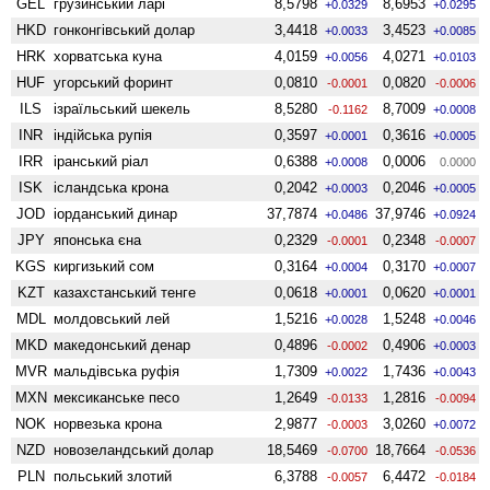
GEL
грузинський ларі
8,5798
8,6953
+0.0329
+0.0295
HKD
гонконгівський долар
3,4418
3,4523
+0.0033
+0.0085
HRK
хорватська куна
4,0159
4,0271
+0.0056
+0.0103
HUF
угорський форинт
0,0810
0,0820
-0.0001
-0.0006
ILS
ізраїльський шекель
8,5280
8,7009
-0.1162
+0.0008
INR
індійська рупія
0,3597
0,3616
+0.0001
+0.0005
IRR
іранський ріал
0,6388
0,0006
+0.0008
0.0000
ISK
ісландська крона
0,2042
0,2046
+0.0003
+0.0005
JOD
іорданський динар
37,7874
37,9746
+0.0486
+0.0924
JPY
японська єна
0,2329
0,2348
-0.0001
-0.0007
KGS
киргизький сом
0,3164
0,3170
+0.0004
+0.0007
KZT
казахстанський тенге
0,0618
0,0620
+0.0001
+0.0001
MDL
молдовський лей
1,5216
1,5248
+0.0028
+0.0046
MKD
македонський денар
0,4896
0,4906
-0.0002
+0.0003
MVR
мальдівська руфія
1,7309
1,7436
+0.0022
+0.0043
MXN
мексиканське песо
1,2649
1,2816
-0.0133
-0.0094
NOK
норвезька крона
2,9877
3,0260
-0.0003
+0.0072
NZD
ново­зеландський долар
18,5469
18,7664
-0.0700
-0.0536
PLN
польський злотий
6,3788
6,4472
-0.0057
-0.0184