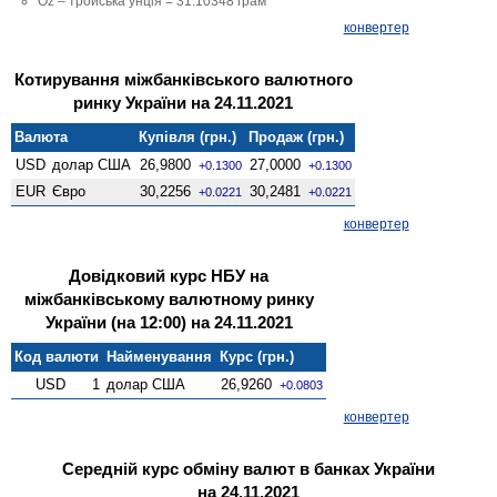
Oz – тройська унція = 31.10348 грам
конвертер
Котирування міжбанківського валютного
ринку України на 24.11.2021
Валюта
Купівля (грн.)
Продаж (грн.)
USD
долар США
26,9800
27,0000
+0.1300
+0.1300
EUR
Євро
30,2256
30,2481
+0.0221
+0.0221
конвертер
Довідковий курс НБУ на
міжбанківському валютному ринку
України (на 12:00) на 24.11.2021
Код валюти
Найменування
Курс (грн.)
USD
1
долар США
26,9260
+0.0803
конвертер
Середній курс обміну валют в банках України
на 24.11.2021