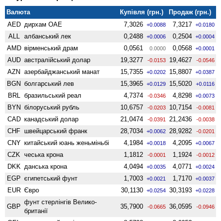
Валюта
Купівля (грн.)
Продаж (грн.)
AED
дирхам ОАЕ
7,3026
7,3217
+0.0088
+0.0180
ALL
албанський лек
0,2488
0,2504
+0.0006
+0.0004
AMD
вiрменський драм
0,0561
0,0568
0.0000
+0.0001
AUD
австралійський долар
19,3277
19,4627
-0.0153
-0.0546
AZN
азербайджанський манат
15,7355
15,8807
+0.0202
+0.0387
BGN
болгарський лев
15,3965
15,5020
+0.0129
+0.0116
BRL
бразильський реал
4,7374
4,8298
-0.0346
+0.0073
BYN
білоруський рубль
10,6757
10,7154
-0.0203
-0.0081
CAD
канадський долар
21,0474
21,2436
-0.0391
-0.0038
CHF
швейцарський франк
28,7034
28,9282
+0.0062
-0.0201
CNY
китайський юань женьмiньбi
4,1984
4,2095
+0.0018
+0.0067
CZK
чеська крона
1,1812
1,1924
-0.0001
-0.0012
DKK
данська крона
4,0494
4,0771
+0.0035
+0.0024
EGP
єгипетський фунт
1,7003
1,7170
+0.0021
+0.0037
EUR
Євро
30,1130
30,3193
+0.0254
+0.0228
фунт стерлінгів Велико­
GBP
35,7900
36,0595
-0.0665
-0.0946
британії