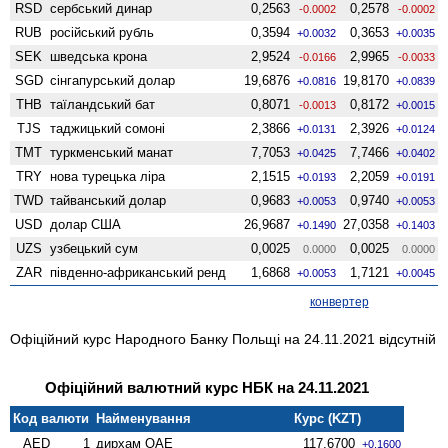
RSD
сербський динар
0,2563
0,2578
-0.0002
-0.0002
RUB
російський рубль
0,3594
0,3653
+0.0032
+0.0035
SEK
шведська крона
2,9524
2,9965
-0.0166
-0.0033
SGD
сінгапурський долар
19,6876
19,8170
+0.0816
+0.0839
THB
таїландський бат
0,8071
0,8172
-0.0013
+0.0015
TJS
таджицький сомоні
2,3866
2,3926
+0.0131
+0.0124
TMT
туркменський манат
7,7053
7,7466
+0.0425
+0.0402
TRY
нова турецька ліра
2,1515
2,2059
+0.0193
+0.0191
TWD
тайванський долар
0,9683
0,9740
+0.0053
+0.0053
USD
долар США
26,9687
27,0358
+0.1490
+0.1403
UZS
узбецький сум
0,0025
0,0025
0.0000
0.0000
ZAR
південно-африканський ренд
1,6868
1,7121
+0.0053
+0.0045
конвертер
Офіційний курс Народного Банку Польщі на 24.11.2021 відсутній
Офіційний валютний курс НБК на 24.11.2021
Код валюти
Найменування
Курс (KZT)
AED
1
дирхам ОАЕ
117,6700
+0.1600