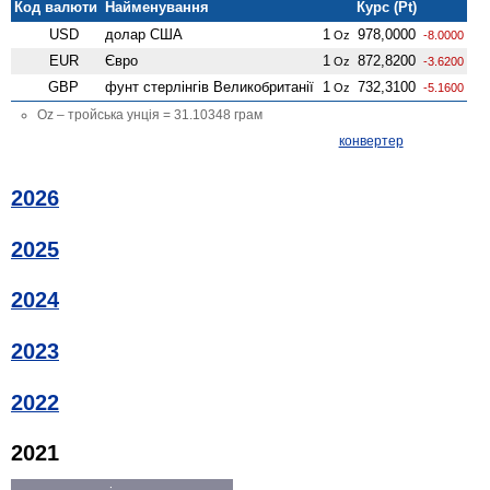
Код валюти
Найменування
Курс (Pt)
USD
долар США
1
978,0000
Oz
-8.0000
EUR
Євро
1
872,8200
Oz
-3.6200
GBP
фунт стерлінгів Велико­британії
1
732,3100
Oz
-5.1600
Oz – тройська унція = 31.10348 грам
конвертер
2026
2025
2024
2023
2022
2021