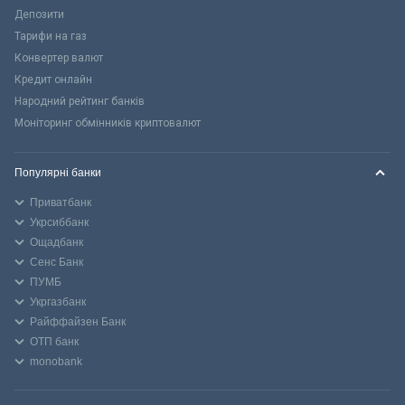
Депозити
Тарифи на газ
Конвертер валют
Кредит онлайн
Народний рейтинг банків
Моніторинг обмінників криптовалют
Популярні банки
Приватбанк
Укрсиббанк
Ощадбанк
Сенс Банк
ПУМБ
Укргазбанк
Райффайзен Банк
ОТП банк
monobank