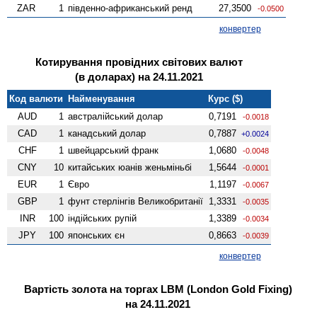
ZAR
1
південно-африканський ренд
27,3500
-0.0500
конвертер
Котирування провідних світових валют
(в доларах) на 24.11.2021
Код валюти
Найменування
Курс ($)
AUD
1
австралійський долар
0,7191
-0.0018
CAD
1
канадський долар
0,7887
+0.0024
CHF
1
швейцарський франк
1,0680
-0.0048
CNY
10
китайських юанів женьмiньбi
1,5644
-0.0001
EUR
1
Євро
1,1197
-0.0067
GBP
1
фунт стерлінгів Велико­британії
1,3331
-0.0035
INR
100
індійських рупій
1,3389
-0.0034
JPY
100
японських єн
0,8663
-0.0039
конвертер
Вартість золота на торгах LBM (London Gold Fixing)
на 24.11.2021