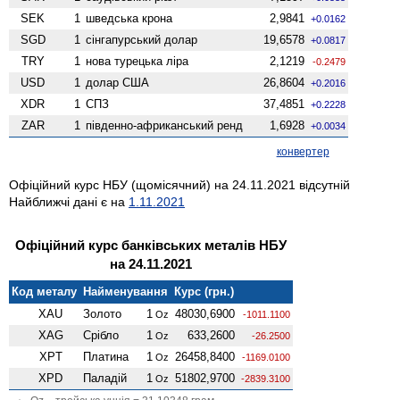
SEK
1
шведська крона
2,9841
+0.0162
SGD
1
сінгапурський долар
19,6578
+0.0817
TRY
1
нова турецька ліра
2,1219
-0.2479
USD
1
долар США
26,8604
+0.2016
XDR
1
СПЗ
37,4851
+0.2228
ZAR
1
південно-африканський ренд
1,6928
+0.0034
конвертер
Офіційний курс НБУ (щомісячний) на 24.11.2021 відсутній
Найближчі дані є на
1.11.2021
Офіційний курс банківських металів НБУ
на 24.11.2021
Код металу
Найменування
Курс (грн.)
XAU
Золото
1
48030,6900
Oz
-1011.1100
XAG
Срібло
1
633,2600
Oz
-26.2500
XPT
Платина
1
26458,8400
Oz
-1169.0100
XPD
Паладій
1
51802,9700
Oz
-2839.3100