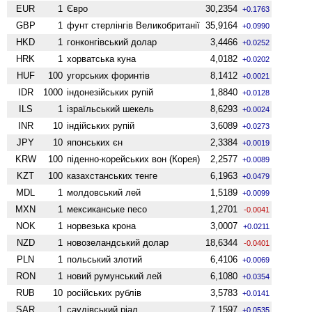
EUR
1
Євро
30,2354
+0.1763
GBP
1
фунт стерлінгів Велико­британії
35,9164
+0.0990
HKD
1
гонконгівський долар
3,4466
+0.0252
HRK
1
хорватська куна
4,0182
+0.0202
HUF
100
угорських форинтів
8,1412
+0.0021
IDR
1000
індонезійських рупій
1,8840
+0.0128
ILS
1
ізраїльський шекель
8,6293
+0.0024
INR
10
індійських рупій
3,6089
+0.0273
JPY
10
японських єн
2,3384
+0.0019
KRW
100
піденно-корейських вон (Корея)
2,2577
+0.0089
KZT
100
казахстанських тенге
6,1963
+0.0479
MDL
1
молдовський лей
1,5189
+0.0099
MXN
1
мексиканське песо
1,2701
-0.0041
NOK
1
норвезька крона
3,0007
+0.0211
NZD
1
ново­зеландський долар
18,6344
-0.0401
PLN
1
польський злотий
6,4106
+0.0069
RON
1
новий румунський лей
6,1080
+0.0354
RUB
10
російських рублів
3,5783
+0.0141
SAR
1
саудівський ріал
7,1597
+0.0535