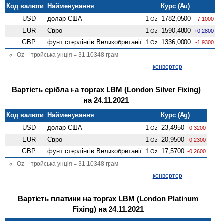
Код валюти
Найменування
Курс (Au)
USD
долар США
1
1782,0500
Oz
-7.1000
EUR
Євро
1
1590,4800
Oz
+0.2800
GBP
фунт стерлінгів Велико­британії
1
1336,0000
Oz
-1.9300
Oz – тройська унція = 31.10348 грам
конвертер
Вартість срібла на торгах LBM (London Silver Fixing)
на 24.11.2021
Код валюти
Найменування
Курс (Ag)
USD
долар США
1
23,4950
Oz
-0.3200
EUR
Євро
1
20,9500
Oz
-0.2300
GBP
фунт стерлінгів Велико­британії
1
17,5700
Oz
-0.2600
Oz – тройська унція = 31.10348 грам
конвертер
Вартість платини на торгах LBM (London Platinum
Fixing) на 24.11.2021