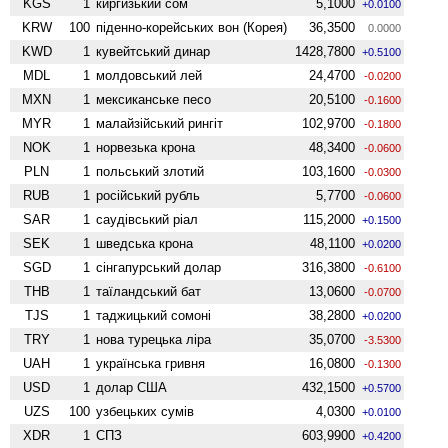
KGS
1
киргизький сом
5,1000
+0.0100
KRW
100
піденно-корейських вон (Корея)
36,3500
0.0000
KWD
1
кувейтський динар
1428,7800
+0.5100
MDL
1
молдовський лей
24,4700
-0.0200
MXN
1
мексиканське песо
20,5100
-0.1600
MYR
1
малайзійський рингіт
102,9700
-0.1800
NOK
1
норвезька крона
48,3400
-0.0600
PLN
1
польський злотий
103,1600
-0.0300
RUB
1
російський рубль
5,7700
-0.0600
SAR
1
саудівський ріал
115,2000
+0.1500
SEK
1
шведська крона
48,1100
+0.0200
SGD
1
сінгапурський долар
316,3800
-0.6100
THB
1
таїландський бат
13,0600
-0.0700
TJS
1
таджицький сомоні
38,2800
+0.0200
TRY
1
нова турецька ліра
35,0700
-3.5300
UAH
1
українська гривня
16,0800
-0.1300
USD
1
долар США
432,1500
+0.5700
UZS
100
узбецьких сумів
4,0300
+0.0100
XDR
1
СПЗ
603,9900
+0.4200