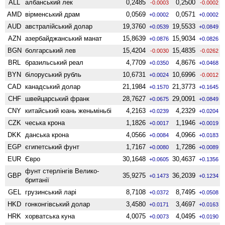
ALL
албанський лек
0,2485
0,2500
-0.0003
-0.0002
AMD
вiрменський драм
0,0569
0,0571
+0.0002
+0.0002
AUD
австралійський долар
19,3760
19,5533
+0.0539
+0.0849
AZN
азербайджанський манат
15,8639
15,9034
+0.0876
+0.0826
BGN
болгарський лев
15,4204
15,4835
-0.0030
-0.0262
BRL
бразильський реал
4,7709
4,8676
+0.0350
+0.0468
BYN
білоруський рубль
10,6731
10,6996
+0.0024
-0.0012
CAD
канадський долар
21,1984
21,3773
+0.1570
+0.1645
CHF
швейцарський франк
28,7627
29,0091
+0.0675
+0.0849
CNY
китайський юань женьмiньбi
4,2163
4,2329
+0.0239
+0.0204
CZK
чеська крона
1,1826
1,1946
+0.0017
+0.0019
DKK
данська крона
4,0566
4,0966
+0.0084
+0.0183
EGP
єгипетський фунт
1,7167
1,7286
+0.0080
+0.0089
EUR
Євро
30,1648
30,4637
+0.0605
+0.1356
фунт стерлінгів Велико­
GBP
35,9275
36,2039
+0.1473
+0.1234
британії
GEL
грузинський ларі
8,7108
8,7495
+0.0372
+0.0508
HKD
гонконгівський долар
3,4580
3,4697
+0.0171
+0.0163
HRK
хорватська куна
4,0075
4,0495
+0.0073
+0.0190