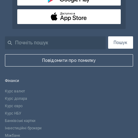
Доступно в
Пошук
Повідомити про помилку
Фінанси
Курс валют
Курс долара
Курс євро
Курс НБУ
Банківські картки
Інвестиційні брокери
Міжбанк