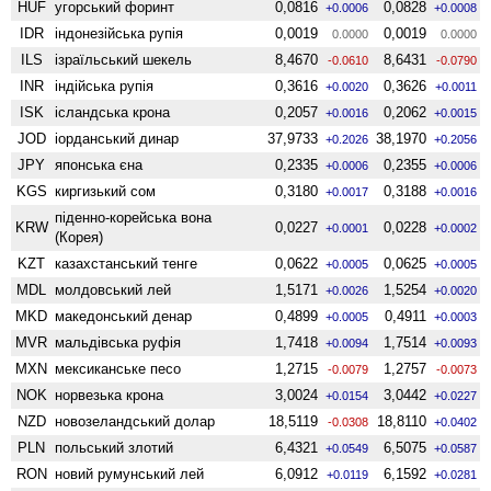
HUF
угорський форинт
0,0816
0,0828
+0.0006
+0.0008
IDR
індонезійська рупія
0,0019
0,0019
0.0000
0.0000
ILS
ізраїльський шекель
8,4670
8,6431
-0.0610
-0.0790
INR
індійська рупія
0,3616
0,3626
+0.0020
+0.0011
ISK
ісландська крона
0,2057
0,2062
+0.0016
+0.0015
JOD
іорданський динар
37,9733
38,1970
+0.2026
+0.2056
JPY
японська єна
0,2335
0,2355
+0.0006
+0.0006
KGS
киргизький сом
0,3180
0,3188
+0.0017
+0.0016
піденно-корейська вона
KRW
0,0227
0,0228
+0.0001
+0.0002
(Корея)
KZT
казахстанський тенге
0,0622
0,0625
+0.0005
+0.0005
MDL
молдовський лей
1,5171
1,5254
+0.0026
+0.0020
MKD
македонський денар
0,4899
0,4911
+0.0005
+0.0003
MVR
мальдівська руфія
1,7418
1,7514
+0.0094
+0.0093
MXN
мексиканське песо
1,2715
1,2757
-0.0079
-0.0073
NOK
норвезька крона
3,0024
3,0442
+0.0154
+0.0227
NZD
ново­зеландський долар
18,5119
18,8110
-0.0308
+0.0402
PLN
польський злотий
6,4321
6,5075
+0.0549
+0.0587
RON
новий румунський лей
6,0912
6,1592
+0.0119
+0.0281