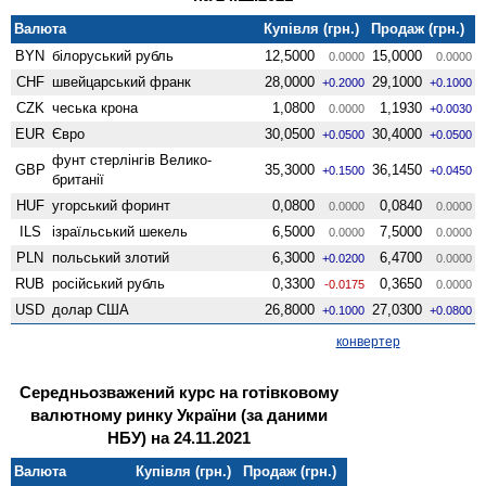
Валюта
Купівля (грн.)
Продаж (грн.)
BYN
білоруський рубль
12,5000
15,0000
0.0000
0.0000
CHF
швейцарський франк
28,0000
29,1000
+0.2000
+0.1000
CZK
чеська крона
1,0800
1,1930
0.0000
+0.0030
EUR
Євро
30,0500
30,4000
+0.0500
+0.0500
фунт стерлінгів Велико­
GBP
35,3000
36,1450
+0.1500
+0.0450
британії
HUF
угорський форинт
0,0800
0,0840
0.0000
0.0000
ILS
ізраїльський шекель
6,5000
7,5000
0.0000
0.0000
PLN
польський злотий
6,3000
6,4700
+0.0200
0.0000
RUB
російський рубль
0,3300
0,3650
-0.0175
0.0000
USD
долар США
26,8000
27,0300
+0.1000
+0.0800
конвертер
Середньозважений курс на готівковому
валютному ринку України (за даними
НБУ) на 24.11.2021
Валюта
Купівля (грн.)
Продаж (грн.)