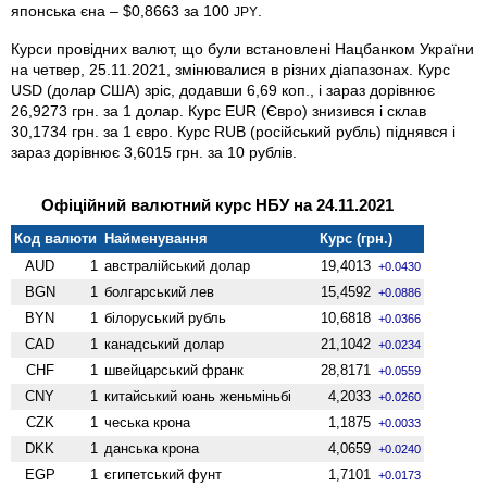
японська єна – $0,8663 за 100
.
JPY
Курси провідних валют, що були встановлені Нацбанком України
на четвер, 25.11.2021, змінювалися в різних діапазонах. Курс
USD (долар США) зріс, додавши 6,69 коп., і зараз дорівнює
26,9273 грн. за 1 долар. Курс EUR (Євро) знизився і склав
30,1734 грн. за 1 євро. Курс RUB (російський рубль) піднявся і
зараз дорівнює 3,6015 грн. за 10 рублів.
Офіційний валютний курс НБУ на 24.11.2021
Код валюти
Найменування
Курс (грн.)
AUD
1
австралійський долар
19,4013
+0.0430
BGN
1
болгарський лев
15,4592
+0.0886
BYN
1
білоруський рубль
10,6818
+0.0366
CAD
1
канадський долар
21,1042
+0.0234
CHF
1
швейцарський франк
28,8171
+0.0559
CNY
1
китайський юань женьмiньбi
4,2033
+0.0260
CZK
1
чеська крона
1,1875
+0.0033
DKK
1
данська крона
4,0659
+0.0240
EGP
1
єгипетський фунт
1,7101
+0.0173