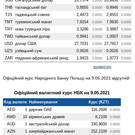
SGD
сінгапурський долар
20,7574
20,9956
0.0000
0.0000
THB
таїландський бат
0,8855
0,8946
0.0000
0.0000
TJS
таджицький сомоні
2,4473
2,4551
0.0000
0.0000
TMT
туркменський манат
7,9154
7,9630
0.0000
0.0000
TRY
нова турецька ліра
3,3286
3,3887
0.0000
0.0000
TWD
тайванський долар
0,9941
1,0007
0.0000
0.0000
USD
долар США
27,7031
27,7917
0.0000
0.0000
UZS
узбецький сум
0,0026
0,0026
0.0000
0.0000
ZAR
південно-африканський ренд
1,9415
1,9773
0.0000
0.0000
конвертер
Офіційний курс Народного Банку Польщі на 9.05.2021 відсутній
Офіційний валютний курс НБК на 9.05.2021
Код валюти
Найменування
Курс (KZT)
AED
1
дирхам ОАЕ
116,2600
0.0000
AMD
10
вiрменських драмів
8,2100
0.0000
AUD
1
австралійський долар
330,9600
0.0000
AZN
1
азербайджанський манат
252,2100
0.0000