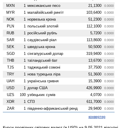
MXN
1
мексиканське песо
21,1300
0.0000
MYR
1
малайзійський рингіт
103,6400
0.0000
NOK
1
норвезька крона
51,2300
0.0000
PLN
1
польський злотий
112,1000
0.0000
RUB
1
російський рубль
5,7200
0.0000
SAR
1
саудівський ріал
113,8600
0.0000
SEK
1
шведська крона
50,5000
0.0000
SGD
1
сінгапурський долар
319,9400
0.0000
THB
1
таїландський бат
13,6700
0.0000
TJS
1
таджицький сомоні
37,7500
0.0000
TRY
1
нова турецька ліра
51,3600
0.0000
UAH
1
українська гривня
15,3900
0.0000
USD
1
долар США
426,9900
0.0000
UZS
100
узбецьких сумів
4,0700
0.0000
XDR
1
СПЗ
611,7000
0.0000
ZAR
1
південно-африканський ренд
29,9400
0.0000
конвертер
Курси провідних світових валют (в USD) на 9.05.2021 відсутні