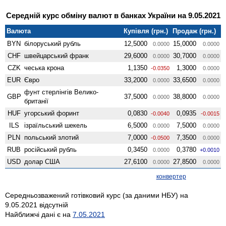
Середній курс обміну валют в банках України на 9.05.2021
Валюта
Купівля (грн.)
Продаж (грн.)
BYN
білоруський рубль
12,5000
15,0000
0.0000
0.0000
CHF
швейцарський франк
29,6000
30,7000
0.0000
0.0000
CZK
чеська крона
1,1350
1,3000
-0.0350
0.0000
EUR
Євро
33,2000
33,6500
0.0000
0.0000
фунт стерлінгів Велико­
GBP
37,5000
38,8000
0.0000
0.0000
британії
HUF
угорський форинт
0,0830
0,0935
-0.0040
-0.0015
ILS
ізраїльський шекель
6,5000
7,5000
0.0000
0.0000
PLN
польський злотий
7,0000
7,3500
-0.0500
0.0000
RUB
російський рубль
0,3450
0,3780
0.0000
+0.0010
USD
долар США
27,6100
27,8500
0.0000
0.0000
конвертер
Середньозважений готівковий курс (за даними НБУ) на
9.05.2021 відсутній
Найближчі дані є на
7.05.2021