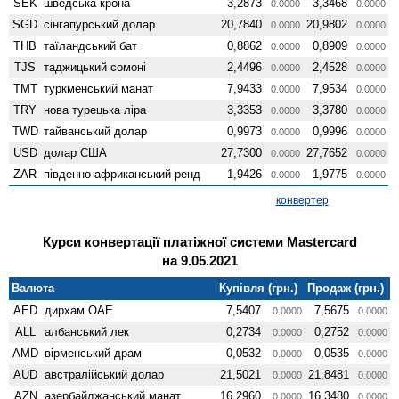
SEK
шведська крона
3,2873
3,3468
0.0000
0.0000
SGD
сінгапурський долар
20,7840
20,9802
0.0000
0.0000
THB
таїландський бат
0,8862
0,8909
0.0000
0.0000
TJS
таджицький сомоні
2,4496
2,4528
0.0000
0.0000
TMT
туркменський манат
7,9433
7,9534
0.0000
0.0000
TRY
нова турецька ліра
3,3353
3,3780
0.0000
0.0000
TWD
тайванський долар
0,9973
0,9996
0.0000
0.0000
USD
долар США
27,7300
27,7652
0.0000
0.0000
ZAR
південно-африканський ренд
1,9426
1,9775
0.0000
0.0000
конвертер
Курси конвертації платіжної системи Mastercard
на 9.05.2021
Валюта
Купівля (грн.)
Продаж (грн.)
AED
дирхам ОАЕ
7,5407
7,5675
0.0000
0.0000
ALL
албанський лек
0,2734
0,2752
0.0000
0.0000
AMD
вiрменський драм
0,0532
0,0535
0.0000
0.0000
AUD
австралійський долар
21,5021
21,8481
0.0000
0.0000
AZN
азербайджанський манат
16,2960
16,3480
0.0000
0.0000