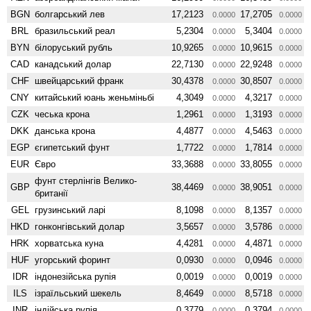
BGN
болгарський лев
17,2123
17,2705
0.0000
0.0000
BRL
бразильський реал
5,2304
5,3404
0.0000
0.0000
BYN
білоруський рубль
10,9265
10,9615
0.0000
0.0000
CAD
канадський долар
22,7130
22,9248
0.0000
0.0000
CHF
швейцарський франк
30,4378
30,8507
0.0000
0.0000
CNY
китайський юань женьмiньбi
4,3049
4,3217
0.0000
0.0000
CZK
чеська крона
1,2961
1,3193
0.0000
0.0000
DKK
данська крона
4,4877
4,5463
0.0000
0.0000
EGP
єгипетський фунт
1,7722
1,7814
0.0000
0.0000
EUR
Євро
33,3688
33,8055
0.0000
0.0000
фунт стерлінгів Велико­
GBP
38,4469
38,9051
0.0000
0.0000
британії
GEL
грузинський ларі
8,1098
8,1357
0.0000
0.0000
HKD
гонконгівський долар
3,5657
3,5786
0.0000
0.0000
HRK
хорватська куна
4,4281
4,4871
0.0000
0.0000
HUF
угорський форинт
0,0930
0,0946
0.0000
0.0000
IDR
індонезійська рупія
0,0019
0,0019
0.0000
0.0000
ILS
ізраїльський шекель
8,4649
8,5718
0.0000
0.0000
INR
індійська рупія
0,3779
0,3794
0.0000
0.0000