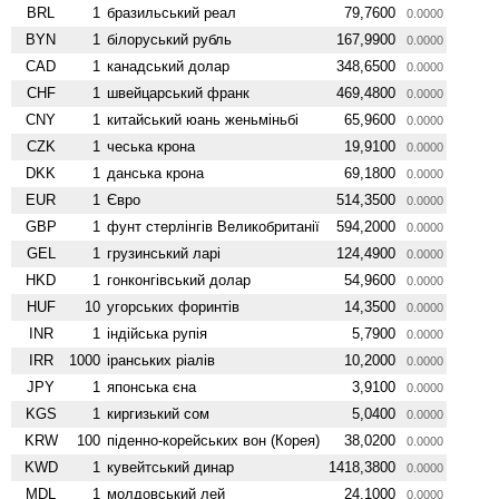
BRL
1
бразильський реал
79,7600
0.0000
BYN
1
білоруський рубль
167,9900
0.0000
CAD
1
канадський долар
348,6500
0.0000
CHF
1
швейцарський франк
469,4800
0.0000
CNY
1
китайський юань женьмiньбi
65,9600
0.0000
CZK
1
чеська крона
19,9100
0.0000
DKK
1
данська крона
69,1800
0.0000
EUR
1
Євро
514,3500
0.0000
GBP
1
фунт стерлінгів Велико­британії
594,2000
0.0000
GEL
1
грузинський ларі
124,4900
0.0000
HKD
1
гонконгівський долар
54,9600
0.0000
HUF
10
угорських форинтів
14,3500
0.0000
INR
1
індійська рупія
5,7900
0.0000
IRR
1000
іранських ріалів
10,2000
0.0000
JPY
1
японська єна
3,9100
0.0000
KGS
1
киргизький сом
5,0400
0.0000
KRW
100
піденно-корейських вон (Корея)
38,0200
0.0000
KWD
1
кувейтський динар
1418,3800
0.0000
MDL
1
молдовський лей
24,1000
0.0000