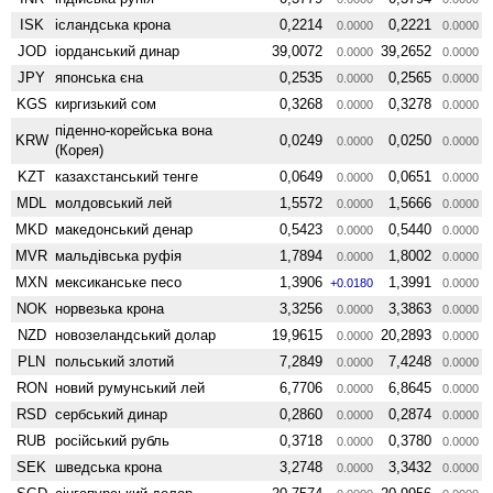
ISK
ісландська крона
0,2214
0,2221
0.0000
0.0000
JOD
іорданський динар
39,0072
39,2652
0.0000
0.0000
JPY
японська єна
0,2535
0,2565
0.0000
0.0000
KGS
киргизький сом
0,3268
0,3278
0.0000
0.0000
піденно-корейська вона
KRW
0,0249
0,0250
0.0000
0.0000
(Корея)
KZT
казахстанський тенге
0,0649
0,0651
0.0000
0.0000
MDL
молдовський лей
1,5572
1,5666
0.0000
0.0000
MKD
македонський денар
0,5423
0,5440
0.0000
0.0000
MVR
мальдівська руфія
1,7894
1,8002
0.0000
0.0000
MXN
мексиканське песо
1,3906
1,3991
+0.0180
0.0000
NOK
норвезька крона
3,3256
3,3863
0.0000
0.0000
NZD
ново­зеландський долар
19,9615
20,2893
0.0000
0.0000
PLN
польський злотий
7,2849
7,4248
0.0000
0.0000
RON
новий румунський лей
6,7706
6,8645
0.0000
0.0000
RSD
сербський динар
0,2860
0,2874
0.0000
0.0000
RUB
російський рубль
0,3718
0,3780
0.0000
0.0000
SEK
шведська крона
3,2748
3,3432
0.0000
0.0000