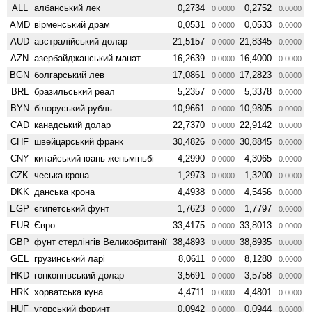
ALL
албанський лек
0,2734
0,2752
0.0000
0.0000
AMD
вiрменський драм
0,0531
0,0533
0.0000
0.0000
AUD
австралійський долар
21,5157
21,8345
0.0000
0.0000
AZN
азербайджанський манат
16,2639
16,4000
0.0000
0.0000
BGN
болгарський лев
17,0861
17,2823
0.0000
0.0000
BRL
бразильський реал
5,2357
5,3378
0.0000
0.0000
BYN
білоруський рубль
10,9661
10,9805
0.0000
0.0000
CAD
канадський долар
22,7370
22,9142
0.0000
0.0000
CHF
швейцарський франк
30,4826
30,8845
0.0000
0.0000
CNY
китайський юань женьмiньбi
4,2990
4,3065
0.0000
0.0000
CZK
чеська крона
1,2973
1,3200
0.0000
0.0000
DKK
данська крона
4,4938
4,5456
0.0000
0.0000
EGP
єгипетський фунт
1,7623
1,7797
0.0000
0.0000
EUR
Євро
33,4175
33,8013
0.0000
0.0000
GBP
фунт стерлінгів Велико­британії
38,4893
38,8935
0.0000
0.0000
GEL
грузинський ларі
8,0611
8,1280
0.0000
0.0000
HKD
гонконгівський долар
3,5691
3,5758
0.0000
0.0000
HRK
хорватська куна
4,4711
4,4801
0.0000
0.0000
HUF
угорський форинт
0,0942
0,0944
0.0000
0.0000