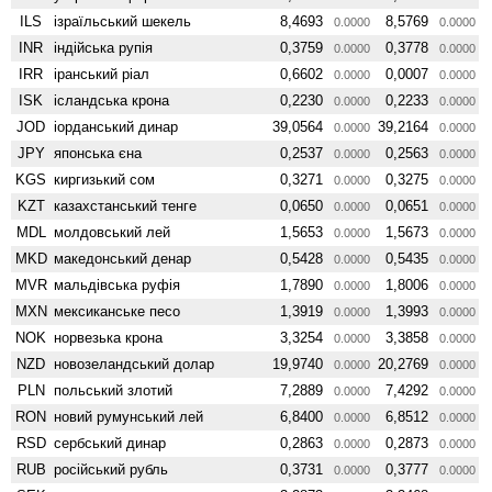
ILS
ізраїльський шекель
8,4693
8,5769
0.0000
0.0000
INR
індійська рупія
0,3759
0,3778
0.0000
0.0000
IRR
іранський ріал
0,6602
0,0007
0.0000
0.0000
ISK
ісландська крона
0,2230
0,2233
0.0000
0.0000
JOD
іорданський динар
39,0564
39,2164
0.0000
0.0000
JPY
японська єна
0,2537
0,2563
0.0000
0.0000
KGS
киргизький сом
0,3271
0,3275
0.0000
0.0000
KZT
казахстанський тенге
0,0650
0,0651
0.0000
0.0000
MDL
молдовський лей
1,5653
1,5673
0.0000
0.0000
MKD
македонський денар
0,5428
0,5435
0.0000
0.0000
MVR
мальдівська руфія
1,7890
1,8006
0.0000
0.0000
MXN
мексиканське песо
1,3919
1,3993
0.0000
0.0000
NOK
норвезька крона
3,3254
3,3858
0.0000
0.0000
NZD
ново­зеландський долар
19,9740
20,2769
0.0000
0.0000
PLN
польський злотий
7,2889
7,4292
0.0000
0.0000
RON
новий румунський лей
6,8400
6,8512
0.0000
0.0000
RSD
сербський динар
0,2863
0,2873
0.0000
0.0000
RUB
російський рубль
0,3731
0,3777
0.0000
0.0000