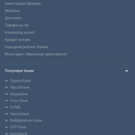
Інвестиційні брокери
Міжбанк
Депозити
Тарифи на газ
Конвертер валют
Кредит онлайн
Народний рейтинг банків
Моніторинг обмінників криптовалют
Популярні банки
Приватбанк
Укрсиббанк
Ощадбанк
Сенс Банк
ПУМБ
Укргазбанк
Райффайзен Банк
ОТП банк
monobank