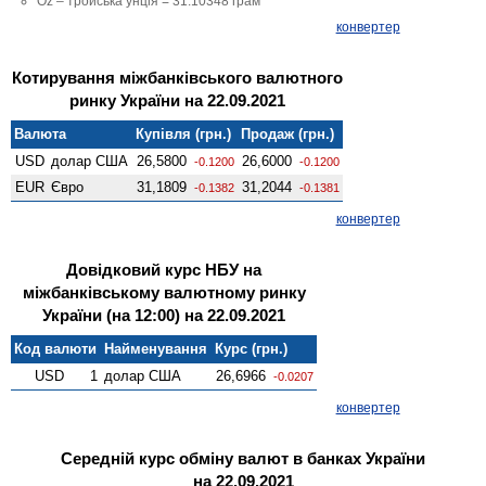
Oz – тройська унція = 31.10348 грам
конвертер
Котирування міжбанківського валютного
ринку України на 22.09.2021
Валюта
Купівля (грн.)
Продаж (грн.)
USD
долар США
26,5800
26,6000
-0.1200
-0.1200
EUR
Євро
31,1809
31,2044
-0.1382
-0.1381
конвертер
Довідковий курс НБУ на
міжбанківському валютному ринку
України (на 12:00) на 22.09.2021
Код валюти
Найменування
Курс (грн.)
USD
1
долар США
26,6966
-0.0207
конвертер
Середній курс обміну валют в банках України
на 22.09.2021