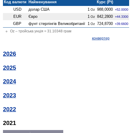
Код валюти
Найменування
Курс (Pt)
USD
долар США
1
988,0000
Oz
+52.0000
EUR
Євро
1
842,2800
Oz
+44.3300
GBP
фунт стерлінгів Велико­британії
1
724,8700
Oz
+39.6600
Oz – тройська унція = 31.10348 грам
конвертер
2026
2025
2024
2023
2022
2021