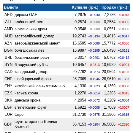
Валюта
Купівля (грн.)
Продаж (грн.)
AED
дирхам ОАЕ
7,2675
7,2736
+0.0040
-0.0018
ALL
албанський лек
0,2574
0,2584
0.0000
-0.0006
AMD
вiрменський драм
0,0548
0,0551
0.0000
0.0000
AUD
австралійський долар
19,2743
19,4615
+0.0134
+0.0017
AZN
азербайджанський манат
15,6595
15,7772
+0.0088
-0.0030
BGN
болгарський лев
15,9897
16,0498
+0.0295
+0.0161
BRL
бразильський реал
5,0017
5,0762
+0.0401
+0.0412
BYN
білоруський рубль
10,6457
10,6929
-0.0813
-0.0901
CAD
канадський долар
20,7762
20,9694
+0.0873
-0.0105
CHF
швейцарський франк
28,7369
28,9610
+0.1546
+0.1383
CNY
китайський юань женьмiньбi
4,1330
4,1369
+0.0023
-0.0008
CZK
чеська крона
1,2270
1,2363
+0.0014
-0.0015
DKK
данська крона
4,2054
4,2209
+0.0072
+0.0034
EGP
єгипетський фунт
1,6922
1,7069
+0.0008
-0.0007
EUR
Євро
31,2730
31,3906
+0.0575
+0.0315
фунт стерлінгів Велико­
GBP
36,4153
36,5806
+0.0204
-0.2820
британії