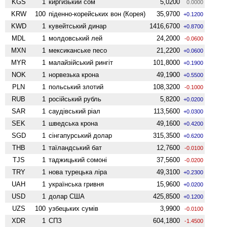
KGS
1
киргизький сом
5,0200
0.0000
KRW
100
піденно-корейських вон (Корея)
35,9700
+0.1200
KWD
1
кувейтський динар
1416,6700
+0.8700
MDL
1
молдовський лей
24,2000
-0.0600
MXN
1
мексиканське песо
21,2200
+0.0600
MYR
1
малайзійський рингіт
101,8000
+0.1900
NOK
1
норвезька крона
49,1900
+0.5500
PLN
1
польський злотий
108,3200
-0.1000
RUB
1
російський рубль
5,8200
+0.0200
SAR
1
саудівський ріал
113,5600
+0.0300
SEK
1
шведська крона
49,1600
+0.4200
SGD
1
сінгапурський долар
315,3500
+0.6200
THB
1
таїландський бат
12,7600
-0.0100
TJS
1
таджицький сомоні
37,5600
-0.0200
TRY
1
нова турецька ліра
49,3100
+0.2300
UAH
1
українська гривня
15,9600
+0.0200
USD
1
долар США
425,8500
+0.1200
UZS
100
узбецьких сумів
3,9900
-0.0100
XDR
1
СПЗ
604,1800
-1.4500