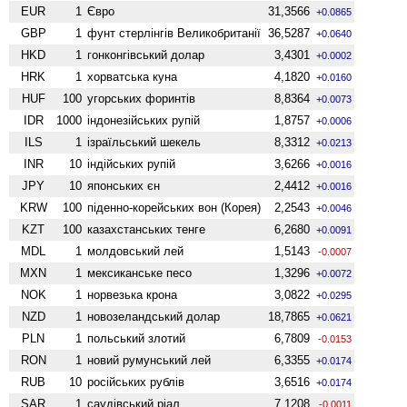
EUR
1
Євро
31,3566
+0.0865
GBP
1
фунт стерлінгів Велико­британії
36,5287
+0.0640
HKD
1
гонконгівський долар
3,4301
+0.0002
HRK
1
хорватська куна
4,1820
+0.0160
HUF
100
угорських форинтів
8,8364
+0.0073
IDR
1000
індонезійських рупій
1,8757
+0.0006
ILS
1
ізраїльський шекель
8,3312
+0.0213
INR
10
індійських рупій
3,6266
+0.0016
JPY
10
японських єн
2,4412
+0.0016
KRW
100
піденно-корейських вон (Корея)
2,2543
+0.0046
KZT
100
казахстанських тенге
6,2680
+0.0091
MDL
1
молдовський лей
1,5143
-0.0007
MXN
1
мексиканське песо
1,3296
+0.0072
NOK
1
норвезька крона
3,0822
+0.0295
NZD
1
ново­зеландський долар
18,7865
+0.0621
PLN
1
польський злотий
6,7809
-0.0153
RON
1
новий румунський лей
6,3355
+0.0174
RUB
10
російських рублів
3,6516
+0.0174
SAR
1
саудівський ріал
7,1208
-0.0011