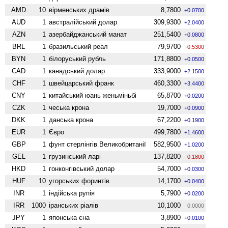
AMD
10
вiрменських драмів
8,7800
+0.0700
AUD
1
австралійський долар
309,9300
+2.0400
AZN
1
азербайджанський манат
251,5400
+0.0800
BRL
1
бразильський реал
79,9700
-0.5300
BYN
1
білоруський рубль
171,8800
+0.0500
CAD
1
канадський долар
333,9000
+2.1500
CHF
1
швейцарський франк
460,3300
+3.4400
CNY
1
китайський юань женьмiньбi
65,8700
+0.0200
CZK
1
чеська крона
19,7000
+0.0900
DKK
1
данська крона
67,2200
+0.1900
EUR
1
Євро
499,7800
+1.4600
GBP
1
фунт стерлінгів Велико­британії
582,9500
+1.0200
GEL
1
грузинський ларі
137,8200
-0.1800
HKD
1
гонконгівський долар
54,7000
+0.0300
HUF
10
угорських форинтів
14,1700
+0.0400
INR
1
індійська рупія
5,7900
+0.0200
IRR
1000
іранських ріалів
10,1000
0.0000
JPY
1
японська єна
3,8900
+0.0100