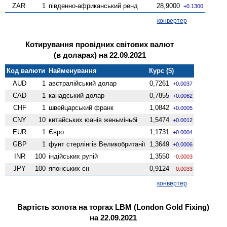
ZAR
1
південно-африканський ренд
28,9000
+0.1300
конвертер
Котирування провідних світових валют
(в доларах) на 22.09.2021
Код валюти
Найменування
Курс ($)
AUD
1
австралійський долар
0,7261
+0.0037
CAD
1
канадський долар
0,7855
+0.0062
CHF
1
швейцарський франк
1,0842
+0.0005
CNY
10
китайських юанів женьмiньбi
1,5474
+0.0012
EUR
1
Євро
1,1731
+0.0004
GBP
1
фунт стерлінгів Велико­британії
1,3649
+0.0006
INR
100
індійських рупій
1,3550
-0.0003
JPY
100
японських єн
0,9124
-0.0033
конвертер
Вартість золота на торгах LBM (London Gold Fixing)
на 22.09.2021