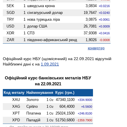
SEK
1
шведська крона
3,0834
+0.0216
SGD
1
сінгапурський долар
19,7647
+0.0240
TRY
1
нова турецька ліра
3,0875
+0.0061
USD
1
долар США
26,7081
+0.0009
XDR
1
СПЗ
37,9308
+0.0416
ZAR
1
південно-африканський ренд
1,8026
-0.0008
конвертер
Офіційний курс НБУ (щомісячний) на 22.09.2021 відсутній
Найближчі дані є на
1.09.2021
Офіційний курс банківських металів НБУ
на 22.09.2021
Код металу
Найменування
Курс (грн.)
XAU
Золото
1
47340,1100
Oz
+334.9000
XAG
Срібло
1
604,4000
Oz
+6.5600
XPT
Платина
1
25024,1500
Oz
+246.8100
XPD
Паладій
1
51750,6800
Oz
-1359.7900