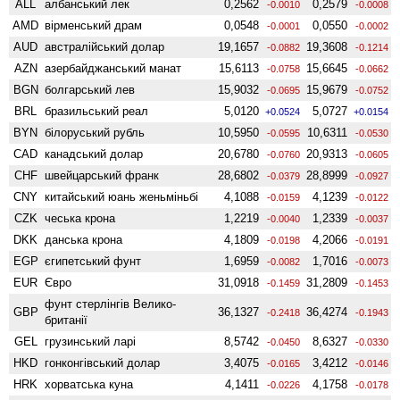
ALL
албанський лек
0,2562
0,2579
-0.0010
-0.0008
AMD
вiрменський драм
0,0548
0,0550
-0.0001
-0.0002
AUD
австралійський долар
19,1657
19,3608
-0.0882
-0.1214
AZN
азербайджанський манат
15,6113
15,6645
-0.0758
-0.0662
BGN
болгарський лев
15,9032
15,9679
-0.0695
-0.0752
BRL
бразильський реал
5,0120
5,0727
+0.0524
+0.0154
BYN
білоруський рубль
10,5950
10,6311
-0.0595
-0.0530
CAD
канадський долар
20,6780
20,9313
-0.0760
-0.0605
CHF
швейцарський франк
28,6802
28,8999
-0.0379
-0.0927
CNY
китайський юань женьмiньбi
4,1088
4,1239
-0.0159
-0.0122
CZK
чеська крона
1,2219
1,2339
-0.0040
-0.0037
DKK
данська крона
4,1809
4,2066
-0.0198
-0.0191
EGP
єгипетський фунт
1,6959
1,7016
-0.0082
-0.0073
EUR
Євро
31,0918
31,2809
-0.1459
-0.1453
фунт стерлінгів Велико­
GBP
36,1327
36,4274
-0.2418
-0.1943
британії
GEL
грузинський ларі
8,5742
8,6327
-0.0450
-0.0330
HKD
гонконгівський долар
3,4075
3,4212
-0.0165
-0.0146
HRK
хорватська куна
4,1411
4,1758
-0.0226
-0.0178