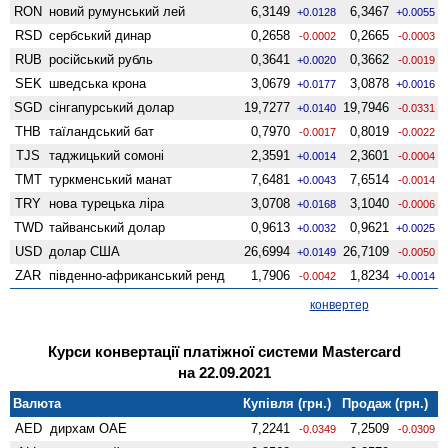
RON
новий румунський лей
6,3149
6,3467
+0.0128
+0.0055
RSD
сербський динар
0,2658
0,2665
-0.0002
-0.0003
RUB
російський рубль
0,3641
0,3662
+0.0020
-0.0019
SEK
шведська крона
3,0679
3,0878
+0.0177
+0.0016
SGD
сінгапурський долар
19,7277
19,7946
+0.0140
-0.0331
THB
таїландський бат
0,7970
0,8019
-0.0017
-0.0022
TJS
таджицький сомоні
2,3591
2,3601
+0.0014
-0.0004
TMT
туркменський манат
7,6481
7,6514
+0.0043
-0.0014
TRY
нова турецька ліра
3,0708
3,1040
+0.0168
-0.0006
TWD
тайванський долар
0,9613
0,9621
+0.0032
+0.0025
USD
долар США
26,6994
26,7109
+0.0149
-0.0050
ZAR
південно-африканський ренд
1,7906
1,8234
-0.0042
+0.0014
конвертер
Курси конвертації платіжної системи Mastercard
на 22.09.2021
Валюта
Купівля (грн.)
Продаж (грн.)
AED
дирхам ОАЕ
7,2241
7,2509
-0.0349
-0.0309