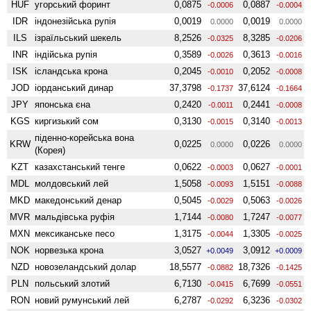
HUF
угорський форинт
0,0875
0,0887
-0.0006
-0.0004
IDR
індонезійська рупія
0,0019
0,0019
0.0000
0.0000
ILS
ізраїльський шекель
8,2526
8,3285
-0.0325
-0.0206
INR
індійська рупія
0,3589
0,3613
-0.0026
-0.0016
ISK
ісландська крона
0,2045
0,2052
-0.0010
-0.0008
JOD
іорданський динар
37,3798
37,6124
-0.1737
-0.1664
JPY
японська єна
0,2420
0,2441
-0.0011
-0.0008
KGS
киргизький сом
0,3130
0,3140
-0.0015
-0.0013
піденно-корейська вона
KRW
0,0225
0,0226
0.0000
0.0000
(Корея)
KZT
казахстанський тенге
0,0622
0,0627
-0.0003
-0.0001
MDL
молдовський лей
1,5058
1,5151
-0.0093
-0.0088
MKD
македонський денар
0,5045
0,5063
-0.0029
-0.0026
MVR
мальдівська руфія
1,7144
1,7247
-0.0080
-0.0077
MXN
мексиканське песо
1,3175
1,3305
-0.0044
-0.0025
NOK
норвезька крона
3,0527
3,0912
+0.0049
+0.0009
NZD
ново­зеландський долар
18,5577
18,7326
-0.0882
-0.1425
PLN
польський злотий
6,7130
6,7699
-0.0415
-0.0551
RON
новий румунський лей
6,2787
6,3236
-0.0292
-0.0302