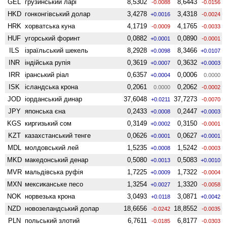
GEL
грузинський ларі
8,5302
8,6443
-0.0088
-0.0156
HKD
гонконгівський долар
3,4278
3,4318
+0.0016
-0.0024
HRK
хорватська куна
4,1719
4,1765
-0.0009
-0.0033
HUF
угорський форинт
0,0882
0,0890
+0.0001
-0.0001
ILS
ізраїльський шекель
8,2928
8,3466
+0.0098
+0.0107
INR
індійська рупія
0,3619
0,3632
+0.0007
+0.0003
IRR
іранський ріал
0,6357
0,0006
+0.0004
0.0000
ISK
ісландська крона
0,2061
0,2062
0.0000
-0.0002
JOD
іорданський динар
37,6048
37,7273
+0.0211
-0.0070
JPY
японська єна
0,2433
0,2447
+0.0008
+0.0003
KGS
киргизький сом
0,3149
0,3150
+0.0002
-0.0001
KZT
казахстанський тенге
0,0626
0,0627
+0.0001
+0.0001
MDL
молдовський лей
1,5235
1,5242
+0.0008
-0.0003
MKD
македонський денар
0,5080
0,5083
+0.0013
+0.0010
MVR
мальдівська руфія
1,7225
1,7322
+0.0009
-0.0004
MXN
мексиканське песо
1,3254
1,3320
+0.0027
-0.0058
NOK
норвезька крона
3,0493
3,0871
+0.0118
+0.0042
NZD
ново­зеландський долар
18,6656
18,8552
-0.0242
-0.0035
PLN
польський злотий
6,7611
6,8177
-0.0185
-0.0303