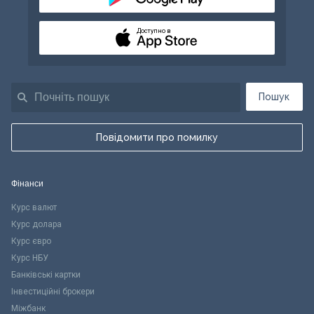
Доступно в
Пошук
Повідомити про помилку
Фінанси
Курс валют
Курс долара
Курс євро
Курс НБУ
Банківські картки
Інвестиційні брокери
Міжбанк