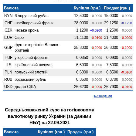
Валюта
Купівля (грн.)
Продаж (грн.)
BYN
білоруський рубль
12,5000
15,0000
0.0000
0.0000
CHF
швейцарський франк
28,0000
29,1250
0.0000
+0.1250
CZK
чеська крона
1,1200
1,2500
+0.0200
0.0000
EUR
Євро
31,1100
31,4000
-0.0100
-0.0200
фунт стерлінгів Велико­
GBP
35,8000
36,8000
-0.2000
-0.1000
британії
HUF
угорський форинт
0,0850
0,0900
0.0000
0.0000
ILS
ізраїльський шекель
6,5000
7,5000
0.0000
0.0000
PLN
польський злотий
6,6000
6,8500
0.0000
-0.0100
RUB
російський рубль
0,3500
0,3700
0.0000
0.0000
USD
долар США
26,6200
26,7900
-0.0200
-0.0100
конвертер
Середньозважений курс на готівковому
валютному ринку України (за даними
НБУ) на 22.09.2021
Валюта
Купівля (грн.)
Продаж (грн.)