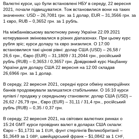
Валютні курси, що були встановлені НБУ в середу, 22 вересня
2021, почали підвищуватися. Тож встановилися вони на таких
значеннях: USD – 26,7081 грн. за 1 долар, EUR – 31,3566 грн. за
1 євро, RUB – 0,3652 грн. за 1 рубль.
На міжбанківському валютному ринку України 22.09.2021
котирування змінювалися в різних діапазонах. При цьому курс
рубля зріс; курси долару та євро знизилися. О 17:00
встановилися такі цінові рівні: долар США (USD) – 26,58 /
26,6 грн., Євро (EUR) – 31,1809 / 31,2044 грн., російський
рубль (RUB) – 0,3653 / 0,3657 грн. Довідковий курс Нацбанку
України для долару США 22 вересня на 12:00 складав
26,6966 грн. за 1 долар.
В середу, 22 вересня 2021, середні курси обміну комерційних
банків продовжували залишатися стабільними. О 16:10 курси
купівлі / продажу у середньому становили: долар США (USD) –
26,62 / 26,79 грн., Євро (EUR) – 31,11 / 31,4 грн., російський
рубль (RUB) – 0,35 / 0,37 грн.
В середу, 22 вересня 2021, на світових валютних ринках о
15:24 GMT курси провідних валют в доларах США склали:
Євро – $1,1731 за 1
, фунт стерлінгів Велико­британії –
EUR
$1,3649 за 1
, швейцарський франк – $1,0842 за 1
,
GBP
CHF