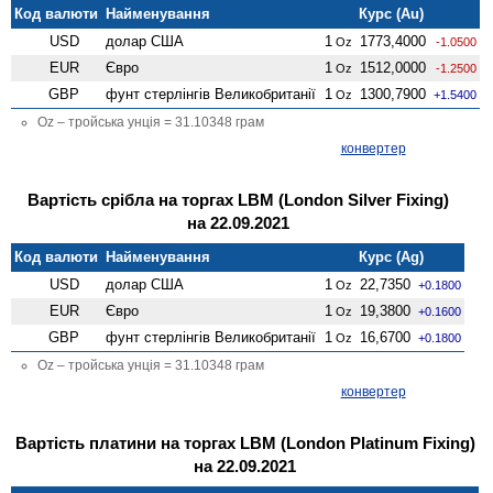
Код валюти
Найменування
Курс (Au)
USD
долар США
1
1773,4000
Oz
-1.0500
EUR
Євро
1
1512,0000
Oz
-1.2500
GBP
фунт стерлінгів Велико­британії
1
1300,7900
Oz
+1.5400
Oz – тройська унція = 31.10348 грам
конвертер
Вартість срібла на торгах LBM (London Silver Fixing)
на 22.09.2021
Код валюти
Найменування
Курс (Ag)
USD
долар США
1
22,7350
Oz
+0.1800
EUR
Євро
1
19,3800
Oz
+0.1600
GBP
фунт стерлінгів Велико­британії
1
16,6700
Oz
+0.1800
Oz – тройська унція = 31.10348 грам
конвертер
Вартість платини на торгах LBM (London Platinum Fixing)
на 22.09.2021