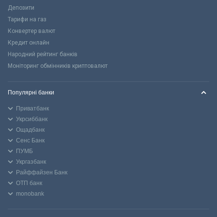
Депозити
Тарифи на газ
Конвертер валют
Кредит онлайн
Народний рейтинг банків
Моніторинг обмінників криптовалют
Популярні банки
Приватбанк
Укрсиббанк
Ощадбанк
Сенс Банк
ПУМБ
Укргазбанк
Райффайзен Банк
ОТП банк
monobank