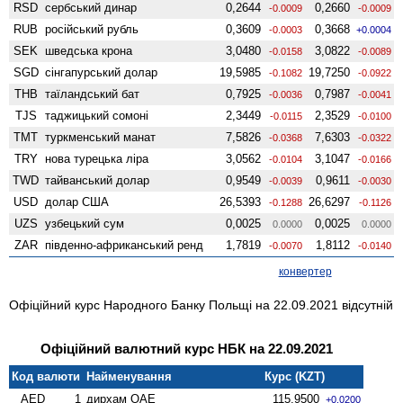
RSD
сербський динар
0,2644
0,2660
-0.0009
-0.0009
RUB
російський рубль
0,3609
0,3668
-0.0003
+0.0004
SEK
шведська крона
3,0480
3,0822
-0.0158
-0.0089
SGD
сінгапурський долар
19,5985
19,7250
-0.1082
-0.0922
THB
таїландський бат
0,7925
0,7987
-0.0036
-0.0041
TJS
таджицький сомоні
2,3449
2,3529
-0.0115
-0.0100
TMT
туркменський манат
7,5826
7,6303
-0.0368
-0.0322
TRY
нова турецька ліра
3,0562
3,1047
-0.0104
-0.0166
TWD
тайванський долар
0,9549
0,9611
-0.0039
-0.0030
USD
долар США
26,5393
26,6297
-0.1288
-0.1126
UZS
узбецький сум
0,0025
0,0025
0.0000
0.0000
ZAR
південно-африканський ренд
1,7819
1,8112
-0.0070
-0.0140
конвертер
Офіційний курс Народного Банку Польщі на 22.09.2021 відсутній
Офіційний валютний курс НБК на 22.09.2021
Код валюти
Найменування
Курс (KZT)
AED
1
дирхам ОАЕ
115,9500
+0.0200