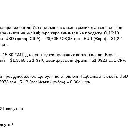
мерційних банків України змінювалися в різних діапазонах. При
 знизився на купівлі; курс євро знизився на продажу. О 16:10
и: USD (долар США) – 26,635 / 26,85 грн., EUR (Євро) – 31,2 /
 грн.
 15:30 GMT доларові курси провідних валют склали: Євро –
анії – $1,3865 за 1
, швейцарський франк – $1,0923 за 1
,
GBP
CHF
си провідних валют, що були встановлені Нацбанком, склали: USD
978 грн., RUB (російський рубль) – 0,3641 грн.
21 відсутній
дсутній