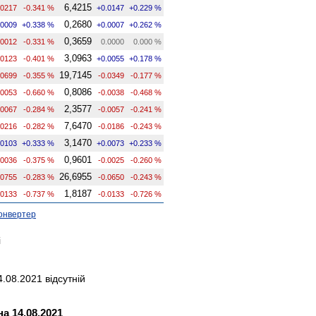
6,4215
.0217
-0.341 %
+0.0147
+0.229 %
0,2680
.0009
+0.338 %
+0.0007
+0.262 %
0,3659
.0012
-0.331 %
0.0000
0.000 %
3,0963
.0123
-0.401 %
+0.0055
+0.178 %
19,7145
.0699
-0.355 %
-0.0349
-0.177 %
0,8086
.0053
-0.660 %
-0.0038
-0.468 %
2,3577
.0067
-0.284 %
-0.0057
-0.241 %
7,6470
.0216
-0.282 %
-0.0186
-0.243 %
3,1470
.0103
+0.333 %
+0.0073
+0.233 %
0,9601
.0036
-0.375 %
-0.0025
-0.260 %
26,6955
.0755
-0.283 %
-0.0650
-0.243 %
1,8187
.0133
-0.737 %
-0.0133
-0.726 %
онвертер
і
.08.2021 відсутній
а 14.08.2021