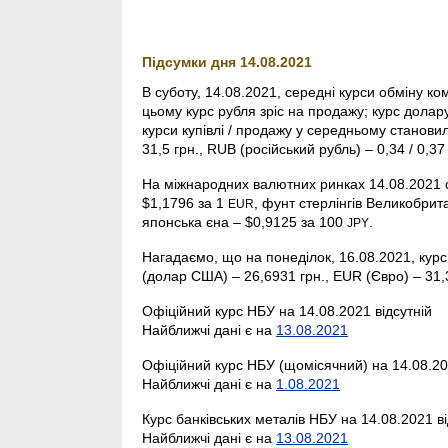
Підсумки дня 14.08.2021
В суботу, 14.08.2021, середні курси обміну ко
цьому курс рубля зріс на продажу; курс долару
курси купівлі / продажу у середньому становил
31,5 грн., RUB (російський рубль) – 0,34 / 0,37
На міжнародних валютних ринках 14.08.2021 о
$1,1796 за 1
, фунт стерлінгів Велико­брит
EUR
японська єна – $0,9125 за 100
.
JPY
Нагадаємо, що на понеділок, 16.08.2021, кур
(долар США) – 26,6931 грн., EUR (Євро) – 31,3
Офіційний курс НБУ на 14.08.2021 відсутній
Найближчі дані є на
13.08.2021
Офіційний курс НБУ (щомісячний) на 14.08.20
Найближчі дані є на
1.08.2021
Курс банківських металів НБУ на 14.08.2021 ві
Найближчі дані є на
13.08.2021