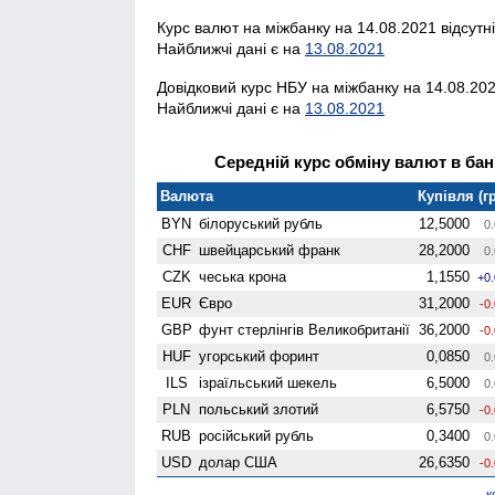
Курс валют на міжбанку на 14.08.2021 відсутн
Найближчі дані є на
13.08.2021
Довідковий курс НБУ на міжбанку на 14.08.202
Найближчі дані є на
13.08.2021
Середній курс обміну валют в банк
Валюта
Купівля (гр
BYN
білоруський рубль
12,5000
0.
CHF
швейцарський франк
28,2000
0.
CZK
чеська крона
1,1550
+0
EUR
Євро
31,2000
-0
GBP
фунт стерлінгів Велико­британії
36,2000
-0
HUF
угорський форинт
0,0850
0.
ILS
ізраїльський шекель
6,5000
0.
PLN
польський злотий
6,5750
-0
RUB
російський рубль
0,3400
0.
USD
долар США
26,6350
-0
к