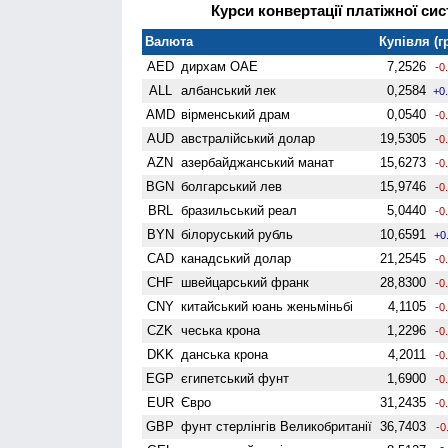
Курси конвертації платіжної сис
Валюта
Купівля (г
AED
дирхам ОАЕ
7,2526
-0
ALL
албанський лек
0,2584
+0
AMD
вiрменський драм
0,0540
-0
AUD
австралійський долар
19,5305
-0
AZN
азербайджанський манат
15,6273
-0
BGN
болгарський лев
15,9746
-0
BRL
бразильський реал
5,0440
-0
BYN
білоруський рубль
10,6591
+0
CAD
канадський долар
21,2545
-0
CHF
швейцарський франк
28,8300
-0
CNY
китайський юань женьмiньбi
4,1105
-0
CZK
чеська крона
1,2296
-0
DKK
данська крона
4,2011
-0
EGP
єгипетський фунт
1,6900
-0
EUR
Євро
31,2435
-0
GBP
фунт стерлінгів Велико­британії
36,7403
-0