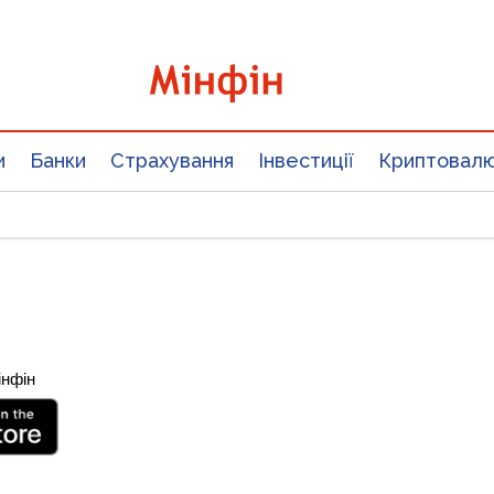
и
Банки
Страхування
Інвестиції
Криптовал
інфін