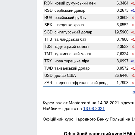
RON
новий румунський лей
6,3484
-0
RSD
сербський динар
0,2673
+0
RUB
російський рубль
0,3608
-0
SEK
шведська крона
3,0552
-0
SGD
сінгапурський долар
19,5960
-0
THB
таїландський бат
0,7980
-0
TJS
таджицький сомоні
2,3532
-0
TMT
туркменський манат
7,6324
-0
TRY
нова турецька ліра
3,0997
+0
TWD
тайванський долар
0,9572
-0
USD
долар США
26,6446
-0
ZAR
південно-африканський ренд
1,7903
-0
к
Курси валют Mastercard на 14.08.2021 відсутн
Найближчі дані є на
13.08.2021
Офіційний курс Народного Банку Польщі на 14
Офіційний валютний курс НБК н