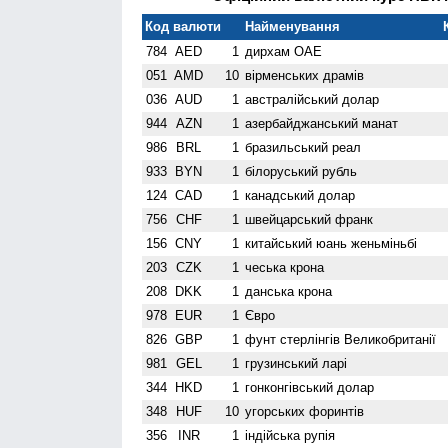
Код валюти
Найменування
784
AED
1
дирхам ОАЕ
051
AMD
10
вiрменських драмів
036
AUD
1
австралійський долар
944
AZN
1
азербайджанський манат
986
BRL
1
бразильський реал
933
BYN
1
білоруський рубль
124
CAD
1
канадський долар
756
CHF
1
швейцарський франк
156
CNY
1
китайський юань женьмiньбi
203
CZK
1
чеська крона
208
DKK
1
данська крона
978
EUR
1
Євро
826
GBP
1
фунт стерлінгів Велико­британії
981
GEL
1
грузинський ларі
344
HKD
1
гонконгівський долар
348
HUF
10
угорських форинтів
356
INR
1
індійська рупія