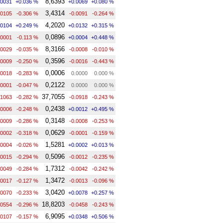
8,6393
.0031
+0.036 %
+0.0069
+0.080 %
3,4314
.0105
-0.306 %
-0.0091
-0.264 %
4,2020
.0104
+0.249 %
+0.0132
+0.315 %
0,0896
.0001
-0.113 %
+0.0004
+0.448 %
8,3166
.0029
-0.035 %
-0.0008
-0.010 %
0,3596
.0009
-0.250 %
-0.0016
-0.443 %
0,0006
.0018
-0.283 %
0.0000
0.000 %
0,2122
.0001
-0.047 %
0.0000
0.000 %
37,7055
.1063
-0.282 %
-0.0918
-0.243 %
0,2438
.0006
-0.248 %
+0.0012
+0.495 %
0,3148
.0009
-0.286 %
-0.0008
-0.253 %
0,0629
.0002
-0.318 %
-0.0001
-0.159 %
1,5281
.0004
-0.026 %
+0.0002
+0.013 %
0,5096
.0015
-0.294 %
-0.0012
-0.235 %
1,7312
.0049
-0.284 %
-0.0042
-0.242 %
1,3472
.0017
-0.127 %
-0.0013
-0.096 %
3,0420
.0070
-0.233 %
+0.0078
+0.257 %
18,8203
.0554
-0.296 %
-0.0458
-0.243 %
6,9095
.0107
-0.157 %
+0.0348
+0.506 %