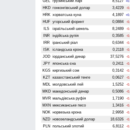
GEL
грузинський ларі
8,5127
+0
HKD
гонконгівський долар
3,4229
-0
HRK
хорватська куна
4,1897
+0
HUF
угорський форинт
0,0884
-0
ILS
ізраїльський шекель
8,2489
-0
INR
індійська рупія
0,3585
-0
IRR
іранський ріал
0,6344
-0
ISK
ісландська крона
0,2118
-0
JOD
іорданський динар
37,5276
-0
JPY
японська єна
0,2411
-0
KGS
киргизький сом
0,3142
-0
KZT
казахстанський тенге
0,0627
-0
MDL
молдовський лей
1,5252
-0
MKD
македонський денар
0,5086
-0
MVR
мальдівська руфія
1,7190
-0
MXN
мексиканське песо
1,3416
-0
NOK
норвезька крона
2,9958
-0
NZD
ново­зеландський долар
18,6326
-0
PLN
польський злотий
6,8112
-0