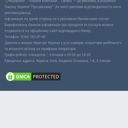
"Спецпроект", "Новини компаній", "Промо" – це реклама, в розумінні
Закону України "Про рекламу". За зміст реклами відповідальність несе
рекламодавець.
Інформація на даній сторінці не є рекламою банківських послуг.
Верифіковану банком інформацію про продукти та послуги можна
подивитися на офіційному сайті відповідного банку.
Телефон: (044) 392-47-40
Дзвінок в межах території України з усіх номерів операторів мобільного
та міського зв’язку за тарифами операторів
Графік роботи: понеділок – п’ятниця з 09:00 до 18:00
Юридична адреса: Україна, Київ, Вадима Гетьмана, 1-Б, 3 поверх