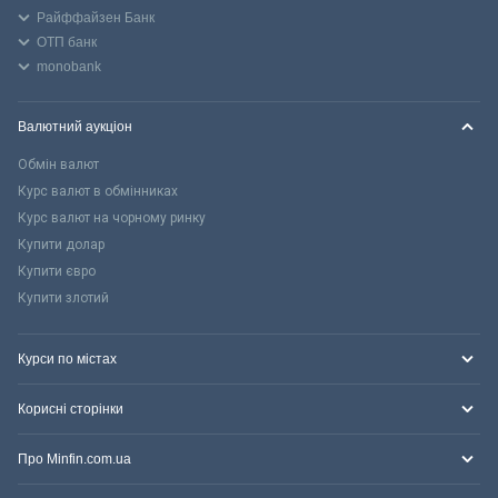
Райффайзен Банк
ОТП банк
monobank
Валютний аукціон
Обмін валют
Курс валют в обмінниках
Курс валют на чорному ринку
Купити долар
Купити євро
Купити злотий
Курси по містах
Корисні сторінки
Про Minfin.com.ua