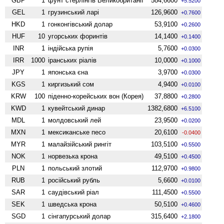
GBP
1
фунт стерлінгів Велико­британії
584,6600
+5.5200
GEL
1
грузинський ларі
126,9600
+0.7600
HKD
1
гонконгівський долар
53,9100
+0.2600
HUF
10
угорських форинтів
14,1400
+0.1400
INR
1
індійська рупія
5,7600
+0.0300
IRR
1000
іранських ріалів
10,0000
+0.1000
JPY
1
японська єна
3,9700
+0.0300
KGS
1
киргизький сом
4,9400
+0.0100
KRW
100
піденно-корейських вон (Корея)
37,8800
+0.2800
KWD
1
кувейтський динар
1382,6800
+6.5100
MDL
1
молдовський лей
23,9500
+0.0200
MXN
1
мексиканське песо
20,6100
-0.0400
MYR
1
малайзійський рингіт
103,5100
+0.5500
NOK
1
норвезька крона
49,5100
+0.4500
PLN
1
польський злотий
112,9700
+0.9800
RUB
1
російський рубль
5,6600
+0.0100
SAR
1
саудівський ріал
111,4500
+0.5500
SEK
1
шведська крона
50,5100
+0.4600
SGD
1
сінгапурський долар
315,6400
+2.1800