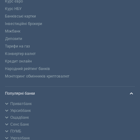
Курс євро
Курс НБУ
Банківські картки
Інвестиційні брокери
Міжбанк
Депозити
Тарифи на газ
Конвертер валют
Кредит онлайн
Народний рейтинг банків
Моніторинг обмінників криптовалют
Популярні банки
Приватбанк
Укрсиббанк
Ощадбанк
Сенс Банк
ПУМБ
Укргазбанк