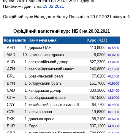
Курси валют Mastercard на 20.02.2021 відсутні
Найближчі дані є на
19.02.2021
Офіційний курс Народного Банку Польщі на 20.02.2021 відсутній
Офіційний валютний курс НБК на 20.02.2021
Код валюти
Найменування
Курс (KZT)
AED
1
дирхам ОАЕ
113,8000
+0.5500
AMD
10
вiрменських драмів
8,0200
+0.0700
AUD
1
австралійський долар
327,2300
+3.6100
AZN
1
азербайджанський манат
246,8800
+1.1900
BRL
1
бразильський реал
77,0200
+0.1400
BYN
1
білоруський рубль
161,7000
+0.9500
CAD
1
канадський долар
330,3600
+2.3400
CHF
1
швейцарський франк
467,5300
+3.6000
CNY
1
китайський юань женьмiньбi
64,7700
+0.4500
CZK
1
чеська крона
19,6300
+0.1800
DKK
1
данська крона
68,2100
+0.6700
EUR
1
Євро
507,1200
+4.9300