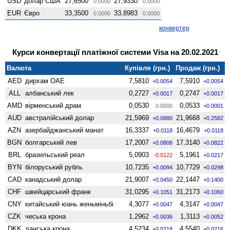
USD
долар США
27,6500
27,9330
0.0000
0.0000
EUR
Євро
33,3500
33,8983
0.0000
0.0000
конвертер
Курси конвертації платіжної системи Visa на 20.02.2021
Валюта
Купівля (грн.)
Продаж (грн.)
AED
дирхам ОАЕ
7,5810
7,5910
+0.0054
+0.0054
ALL
албанський лек
0,2727
0,2747
+0.0017
+0.0017
AMD
вiрменський драм
0,0530
0,0533
0.0000
+0.0001
AUD
австралійський долар
21,5969
21,9668
+0.0880
+0.2582
AZN
азербайджанський манат
16,3337
16,4679
+0.0118
+0.0118
BGN
болгарський лев
17,2007
17,3140
+0.0808
+0.0822
BRL
бразильський реал
5,0903
5,1961
-0.0122
+0.0217
BYN
білоруський рубль
10,7235
10,7729
+0.0094
+0.0298
CAD
канадський долар
21,9007
22,1447
+0.0450
+0.1400
CHF
швейцарський франк
31,0295
31,2173
+0.1051
+0.1060
CNY
китайський юань женьмiньбi
4,3077
4,3147
+0.0047
+0.0047
CZK
чеська крона
1,2962
1,3113
+0.0036
+0.0052
DKK
данська крона
4,5234
4,5540
+0.0218
+0.0216