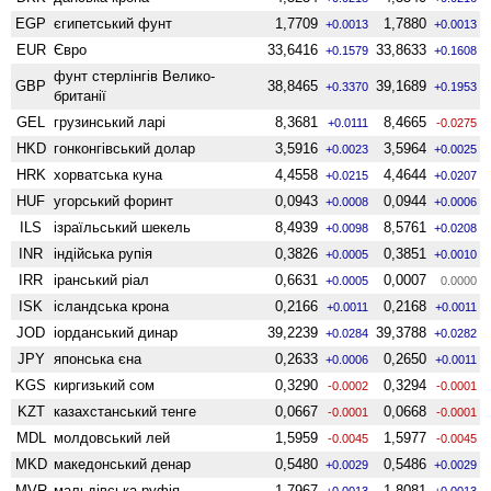
EGP
єгипетський фунт
1,7709
1,7880
+0.0013
+0.0013
EUR
Євро
33,6416
33,8633
+0.1579
+0.1608
фунт стерлінгів Велико­
GBP
38,8465
39,1689
+0.3370
+0.1953
британії
GEL
грузинський ларі
8,3681
8,4665
+0.0111
-0.0275
HKD
гонконгівський долар
3,5916
3,5964
+0.0023
+0.0025
HRK
хорватська куна
4,4558
4,4644
+0.0215
+0.0207
HUF
угорський форинт
0,0943
0,0944
+0.0008
+0.0006
ILS
ізраїльський шекель
8,4939
8,5761
+0.0098
+0.0208
INR
індійська рупія
0,3826
0,3851
+0.0005
+0.0010
IRR
іранський ріал
0,6631
0,0007
+0.0005
0.0000
ISK
ісландська крона
0,2166
0,2168
+0.0011
+0.0011
JOD
іорданський динар
39,2239
39,3788
+0.0284
+0.0282
JPY
японська єна
0,2633
0,2650
+0.0006
+0.0011
KGS
киргизький сом
0,3290
0,3294
-0.0002
-0.0001
KZT
казахстанський тенге
0,0667
0,0668
-0.0001
-0.0001
MDL
молдовський лей
1,5959
1,5977
-0.0045
-0.0045
MKD
македонський денар
0,5480
0,5486
+0.0029
+0.0029
MVR
мальдівська руфія
1,7967
1,8081
+0.0013
+0.0013