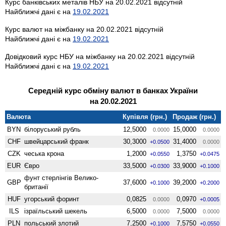
Курс банківських металів НБУ на 20.02.2021 відсутній
Найближчі дані є на
19.02.2021
Курс валют на міжбанку на 20.02.2021 відсутній
Найближчі дані є на
19.02.2021
Довідковий курс НБУ на міжбанку на 20.02.2021 відсутній
Найближчі дані є на
19.02.2021
Середній курс обміну валют в банках України
на 20.02.2021
Валюта
Купівля (грн.)
Продаж (грн.)
BYN
білоруський рубль
12,5000
15,0000
0.0000
0.0000
CHF
швейцарський франк
30,3000
31,4000
+0.0500
0.0000
CZK
чеська крона
1,2000
1,3750
+0.0550
+0.0475
EUR
Євро
33,5000
33,9000
+0.0300
+0.1000
фунт стерлінгів Велико­
GBP
37,6000
39,2000
+0.1000
+0.2000
британії
HUF
угорський форинт
0,0825
0,0970
0.0000
+0.0005
ILS
ізраїльський шекель
6,5000
7,5000
0.0000
0.0000
PLN
польський злотий
7,2500
7,5750
+0.1000
+0.0550