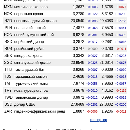
MXN
мексиканське песо
1,3637
1,3768
+0.0006
-0.0077
NOK
норвезька крона
3,2780
3,3182
+0.0122
+0.0202
NZD
ново­зеландський долар
20,0540
20,4083
+0.0896
+0.2738
PLN
польський злотий
7,4877
7,5578
+0.0468
+0.0441
RON
новий румунський лей
6,9278
6,9450
+0.0391
+0.0392
RSD
сербський динар
0,2872
0,2881
+0.0017
+0.0015
RUB
російський рубль
0,3747
0,3780
0.0000
-0.0011
SEK
шведська крона
3,3342
3,3817
+0.0027
+0.0228
SGD
сінгапурський долар
20,9548
21,0814
+0.0325
+0.0675
THB
таїландський бат
0,9268
0,9309
+0.0007
+0.0010
TJS
таджицький сомоні
2,4638
2,4666
+0.0018
+0.0018
TMT
туркменський манат
7,9774
7,9863
+0.0058
+0.0057
TRY
нова турецька ліра
3,9679
4,0162
+0.0010
-0.0119
TWD
тайванський долар
0,9971
0,9993
+0.0012
+0.0019
USD
долар США
27,8489
27,8802
+0.0201
+0.0200
ZAR
південно-африканський ренд
1,8887
1,9206
-0.0006
-0.0011
конвертер