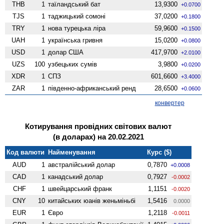
THB
1
таїландський бат
13,9300
+0.0700
TJS
1
таджицький сомоні
37,0200
+0.1800
TRY
1
нова турецька ліра
59,9600
+0.1500
UAH
1
українська гривня
15,0200
+0.0800
USD
1
долар США
417,9700
+2.0100
UZS
100
узбецьких сумів
3,9800
+0.0200
XDR
1
СПЗ
601,6600
+3.4000
ZAR
1
південно-африканський ренд
28,6500
+0.0600
конвертер
Котирування провідних світових валют
(в доларах) на 20.02.2021
Код валюти
Найменування
Курс ($)
AUD
1
австралійський долар
0,7870
+0.0008
CAD
1
канадський долар
0,7927
-0.0002
CHF
1
швейцарський франк
1,1151
-0.0020
CNY
10
китайських юанів женьмiньбi
1,5416
0.0000
EUR
1
Євро
1,2118
-0.0011