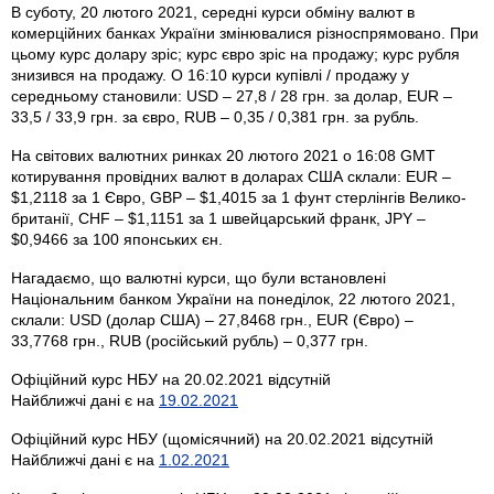
В суботу, 20 лютого 2021, середні курси обміну валют в
комерційних банках України змінювалися різноспрямовано. При
цьому курс долару зріс; курс євро зріс на продажу; курс рубля
знизився на продажу. О 16:10 курси купівлі / продажу у
середньому становили: USD – 27,8 / 28 грн. за долар, EUR –
33,5 / 33,9 грн. за євро, RUB – 0,35 / 0,381 грн. за рубль.
На світових валютних ринках 20 лютого 2021 о 16:08 GMT
котирування провідних валют в доларах США склали: EUR –
$1,2118 за 1 Євро, GBP – $1,4015 за 1 фунт стерлінгів Велико­
британії, CHF – $1,1151 за 1 швейцарський франк, JPY –
$0,9466 за 100 японських єн.
Нагадаємо, що валютні курси, що були встановлені
Національним банком України на понеділок, 22 лютого 2021,
склали: USD (долар США) – 27,8468 грн., EUR (Євро) –
33,7768 грн., RUB (російський рубль) – 0,377 грн.
Офіційний курс НБУ на 20.02.2021 відсутній
Найближчі дані є на
19.02.2021
Офіційний курс НБУ (щомісячний) на 20.02.2021 відсутній
Найближчі дані є на
1.02.2021