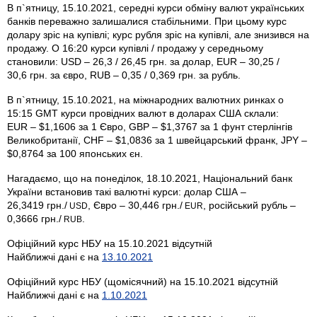
В п`ятницу, 15.10.2021, середні курси обміну валют українських
банків переважно залишалися стабільними. При цьому курс
долару зріс на купівлі; курс рубля зріс на купівлі, але знизився на
продажу. О 16:20 курси купівлі / продажу у середньому
становили: USD – 26,3 / 26,45 грн. за долар, EUR – 30,25 /
30,6 грн. за євро, RUB – 0,35 / 0,369 грн. за рубль.
В п`ятницу, 15.10.2021, на міжнародних валютних ринках о
15:15 GMT курси провідних валют в доларах США склали:
EUR – $1,1606 за 1 Євро, GBP – $1,3767 за 1 фунт стерлінгів
Велико­британії, CHF – $1,0836 за 1 швейцарський франк, JPY –
$0,8764 за 100 японських єн.
Нагадаємо, що на понеділок, 18.10.2021, Національний банк
України встановив такі валютні курси: долар США –
26,3419 грн./
, Євро – 30,446 грн./
, російський рубль –
USD
EUR
0,3666 грн./
.
RUB
Офіційний курс НБУ на 15.10.2021 відсутній
Найближчі дані є на
13.10.2021
Офіційний курс НБУ (щомісячний) на 15.10.2021 відсутній
Найближчі дані є на
1.10.2021