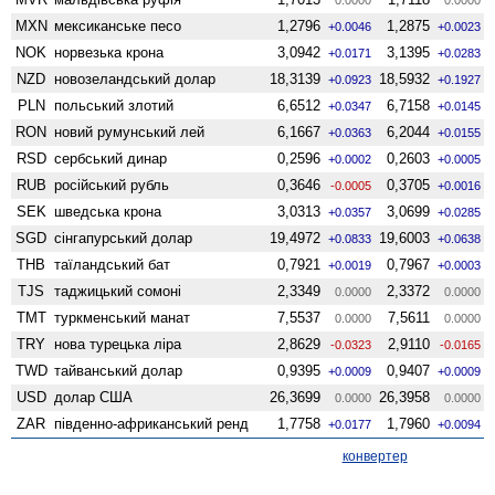
MXN
мексиканське песо
1,2796
1,2875
+0.0046
+0.0023
NOK
норвезька крона
3,0942
3,1395
+0.0171
+0.0283
NZD
ново­зеландський долар
18,3139
18,5932
+0.0923
+0.1927
PLN
польський злотий
6,6512
6,7158
+0.0347
+0.0145
RON
новий румунський лей
6,1667
6,2044
+0.0363
+0.0155
RSD
сербський динар
0,2596
0,2603
+0.0002
+0.0005
RUB
російський рубль
0,3646
0,3705
-0.0005
+0.0016
SEK
шведська крона
3,0313
3,0699
+0.0357
+0.0285
SGD
сінгапурський долар
19,4972
19,6003
+0.0833
+0.0638
THB
таїландський бат
0,7921
0,7967
+0.0019
+0.0003
TJS
таджицький сомоні
2,3349
2,3372
0.0000
0.0000
TMT
туркменський манат
7,5537
7,5611
0.0000
0.0000
TRY
нова турецька ліра
2,8629
2,9110
-0.0323
-0.0165
TWD
тайванський долар
0,9395
0,9407
+0.0009
+0.0009
USD
долар США
26,3699
26,3958
0.0000
0.0000
ZAR
південно-африканський ренд
1,7758
1,7960
+0.0177
+0.0094
конвертер