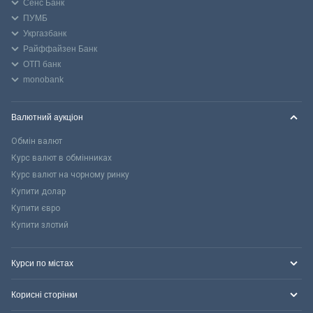
Сенс Банк
ПУМБ
Укргазбанк
Райффайзен Банк
ОТП банк
monobank
Валютний аукціон
Обмін валют
Курс валют в обмінниках
Курс валют на чорному ринку
Купити долар
Купити євро
Купити злотий
Курси по містах
Корисні сторінки