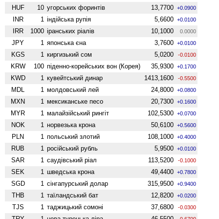
HUF
10
угорських форинтів
13,7700
+0.0900
INR
1
індійська рупія
5,6600
+0.0100
IRR
1000
іранських ріалів
10,1000
0.0000
JPY
1
японська єна
3,7600
+0.0100
KGS
1
киргизький сом
5,0200
-0.0100
KRW
100
піденно-корейських вон (Корея)
35,9300
+0.1700
KWD
1
кувейтський динар
1413,1600
-0.5500
MDL
1
молдовський лей
24,8000
+0.0800
MXN
1
мексиканське песо
20,7300
+0.1600
MYR
1
малайзійський рингіт
102,5300
+0.0700
NOK
1
норвезька крона
50,6100
+0.5600
PLN
1
польський злотий
108,1000
+0.4000
RUB
1
російський рубль
5,9500
+0.0100
SAR
1
саудівський ріал
113,5200
-0.1000
SEK
1
шведська крона
49,4400
+0.7800
SGD
1
сінгапурський долар
315,9500
+0.9400
THB
1
таїландський бат
12,8200
+0.0200
TJS
1
таджицький сомоні
37,6800
-0.0300
TRY
1
нова турецька ліра
46,5500
-0.6700