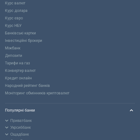
Курс валют
Курс долара
Курс євро
Курс НБУ
Банківські картки
Інвестиційні брокери
Міжбанк
Депозити
Тарифи на газ
Конвертер валют
Кредит онлайн
Народний рейтинг банків
Моніторинг обмінників криптовалют
Популярні банки
Приватбанк
Укрсиббанк
Ощадбанк