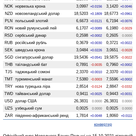
NOK
норвезька крона
3,0997
3,1420
+0.0156
+0.0046
NZD
ново­зеландський долар
18,5203
18,6773
+0.1809
+0.0961
PLN
польський злотий
6,6673
6,7194
+0.0121
+0.0076
RON
новий румунський лей
6,1707
6,1980
+0.0089
-0.0029
RSD
сербський динар
0,2598
0,2605
+0.0002
0.0000
RUB
російський рубль
0,3679
0,3721
+0.0030
+0.0022
SEK
шведська крона
3,0484
3,0651
+0.0226
-0.0028
SGD
сінгапурський долар
19,5436
19,5875
+0.0541
-0.0022
THB
таїландський бат
0,7891
0,7960
-0.0035
+0.0002
TJS
таджицький сомоні
2,3370
2,3370
+0.0010
+0.0010
TMT
туркменський манат
7,5380
7,5596
-0.0003
+0.0002
TRY
нова турецька ліра
2,8514
2,8847
-0.0124
-0.0332
TWD
тайванський долар
0,9411
0,9443
+0.0025
+0.0031
USD
долар США
26,3831
26,3831
0.0000
0.0000
UZS
узбецький сум
0,0025
0,0025
0.0000
0.0000
ZAR
південно-африканський ренд
1,7814
1,8060
+0.0048
+0.0111
конвертер
Офіційний курс Народного Банку Польщі на 15.10.2021 відсутній