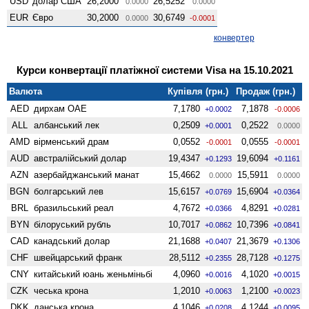
USD
долар США
26,2000
26,5252
0.0000
0.0000
EUR
Євро
30,2000
30,6749
0.0000
-0.0001
конвертер
Курси конвертації платіжної системи Visa на 15.10.2021
Валюта
Купівля (грн.)
Продаж (грн.)
AED
дирхам ОАЕ
7,1780
7,1878
+0.0002
-0.0006
ALL
албанський лек
0,2509
0,2522
+0.0001
0.0000
AMD
вiрменський драм
0,0552
0,0555
-0.0001
-0.0001
AUD
австралійський долар
19,4347
19,6094
+0.1293
+0.1161
AZN
азербайджанський манат
15,4662
15,5911
0.0000
0.0000
BGN
болгарський лев
15,6157
15,6904
+0.0769
+0.0364
BRL
бразильський реал
4,7672
4,8291
+0.0366
+0.0281
BYN
білоруський рубль
10,7017
10,7396
+0.0862
+0.0841
CAD
канадський долар
21,1688
21,3679
+0.0407
+0.1306
CHF
швейцарський франк
28,5112
28,7128
+0.2355
+0.1275
CNY
китайський юань женьмiньбi
4,0960
4,1020
+0.0016
+0.0015
CZK
чеська крона
1,2010
1,2100
+0.0063
+0.0023
DKK
данська крона
4,1046
4,1244
+0.0208
+0.0095