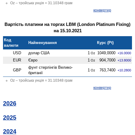
Oz – тройська унція = 31.10348 грам
конвертер
Вартість платини на торгах LBM (London Platinum Fixing)
на 15.10.2021
Код
Найменування
Курс (Pt)
валюти
USD
долар США
1
1049,0000
Oz
+16.0000
EUR
Євро
1
904,7000
Oz
+13.8000
фунт стерлінгів Велико­
GBP
1
763,7400
Oz
+10.2800
британії
Oz – тройська унція = 31.10348 грам
конвертер
2026
2025
2024