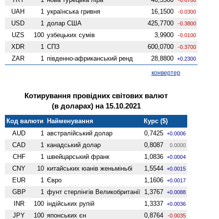
UAH
1
українська гривня
16,1500
-0.0300
USD
1
долар США
425,7700
-0.3800
UZS
100
узбецьких сумів
3,9900
-0.0100
XDR
1
СПЗ
600,0700
-0.3700
ZAR
1
південно-африканський ренд
28,8800
+0.2300
конвертер
Котирування провідних світових валют
(в доларах) на 15.10.2021
Код валюти
Найменування
Курс ($)
AUD
1
австралійський долар
0,7425
+0.0006
CAD
1
канадський долар
0,8087
0.0000
CHF
1
швейцарський франк
1,0836
+0.0004
CNY
10
китайських юанів женьмiньбi
1,5544
+0.0015
EUR
1
Євро
1,1606
+0.0017
GBP
1
фунт стерлінгів Велико­британії
1,3767
+0.0088
INR
100
індійських рупій
1,3337
+0.0036
JPY
100
японських єн
0,8764
-0.0035