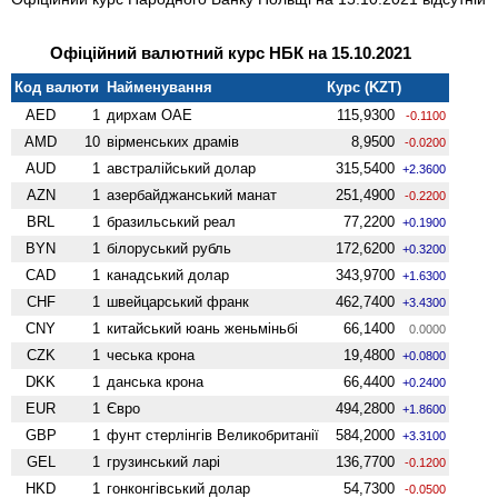
Офіційний валютний курс НБК на 15.10.2021
Код валюти
Найменування
Курс (KZT)
AED
1
дирхам ОАЕ
115,9300
-0.1100
AMD
10
вiрменських драмів
8,9500
-0.0200
AUD
1
австралійський долар
315,5400
+2.3600
AZN
1
азербайджанський манат
251,4900
-0.2200
BRL
1
бразильський реал
77,2200
+0.1900
BYN
1
білоруський рубль
172,6200
+0.3200
CAD
1
канадський долар
343,9700
+1.6300
CHF
1
швейцарський франк
462,7400
+3.4300
CNY
1
китайський юань женьмiньбi
66,1400
0.0000
CZK
1
чеська крона
19,4800
+0.0800
DKK
1
данська крона
66,4400
+0.2400
EUR
1
Євро
494,2800
+1.8600
GBP
1
фунт стерлінгів Велико­британії
584,2000
+3.3100
GEL
1
грузинський ларі
136,7700
-0.1200
HKD
1
гонконгівський долар
54,7300
-0.0500