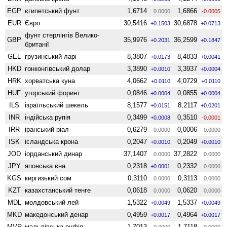
EGP
єгипетський фунт
1,6714
1,6866
0.0000
-0.0005
EUR
Євро
30,5416
30,6878
+0.1503
+0.0713
фунт стерлінгів Велико­
GBP
35,9976
36,2599
+0.2031
+0.1847
британії
GEL
грузинський ларі
8,3807
8,4833
+0.0173
+0.0041
HKD
гонконгівський долар
3,3890
3,3937
+0.0010
+0.0004
HRK
хорватська куна
4,0662
4,0729
+0.0110
+0.0110
HUF
угорський форинт
0,0846
0,0855
+0.0004
+0.0004
ILS
ізраїльський шекель
8,1577
8,2117
+0.0151
+0.0201
INR
індійська рупія
0,3499
0,3510
+0.0008
-0.0001
IRR
іранський ріал
0,6279
0,0006
0.0000
0.0000
ISK
ісландська крона
0,2047
0,2049
+0.0010
+0.0010
JOD
іорданський динар
37,1407
37,2822
0.0000
0.0000
JPY
японська єна
0,2318
0,2332
+0.0001
0.0000
KGS
киргизький сом
0,3110
0,3113
0.0000
0.0000
KZT
казахстанський тенге
0,0618
0,0620
0.0000
0.0000
MDL
молдовський лей
1,5322
1,5337
+0.0049
+0.0049
MKD
македонський денар
0,4959
0,4964
+0.0017
+0.0017
MVR
мальдівська руфія
1,7013
1,7118
0.0000
0.0000