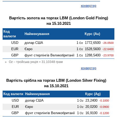
конвертер
Вартість золота на торгах LBM (London Gold Fixing)
на 15.10.2021
Код
Найменування
Курс (Au)
валюти
USD
долар США
1
1772,6500
Oz
-26.0500
EUR
Євро
1
1528,5600
Oz
-22.6400
GBP
фунт стерлінгів Велико­британії
1
1288,5400
Oz
-23.9700
Oz – тройська унція = 31.10348 грам
конвертер
Вартість срібла на торгах LBM (London Silver Fixing)
на 15.10.2021
Код валюти
Найменування
Курс (Ag)
USD
долар США
1
23,2400
Oz
-0.1000
EUR
Євро
1
20,0200
Oz
-0.0900
GBP
фунт стерлінгів Велико­британії
1
16,9100
Oz
-0.1200