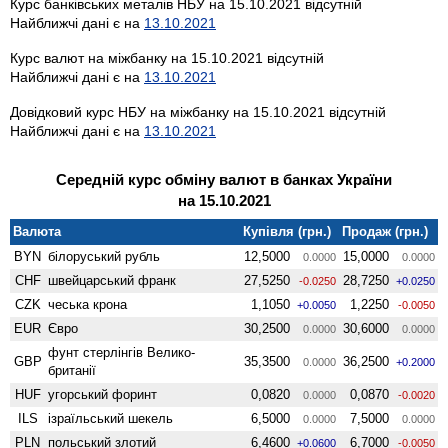
Курс банківських металів НБУ на 15.10.2021 відсутній
Найближчі дані є на
13.10.2021
Курс валют на міжбанку на 15.10.2021 відсутній
Найближчі дані є на
13.10.2021
Довідковий курс НБУ на міжбанку на 15.10.2021 відсутній
Найближчі дані є на
13.10.2021
Середній курс обміну валют в банках України
на 15.10.2021
Валюта
Купівля (грн.)
Продаж (грн.)
BYN
білоруський рубль
12,5000
15,0000
0.0000
0.0000
CHF
швейцарський франк
27,5250
28,7250
-0.0250
+0.0250
CZK
чеська крона
1,1050
1,2250
+0.0050
-0.0050
EUR
Євро
30,2500
30,6000
0.0000
0.0000
фунт стерлінгів Велико­
GBP
35,3500
36,2500
0.0000
+0.2000
британії
HUF
угорський форинт
0,0820
0,0870
0.0000
-0.0020
ILS
ізраїльський шекель
6,5000
7,5000
0.0000
0.0000
PLN
польський злотий
6,4600
6,7000
+0.0600
-0.0050