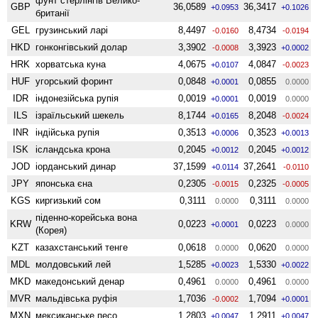
фунт стерлінгів Велико­
GBP
36,0589
36,3417
+0.0953
+0.1026
британії
GEL
грузинський ларі
8,4497
8,4734
-0.0160
-0.0194
HKD
гонконгівський долар
3,3902
3,3923
-0.0008
+0.0002
HRK
хорватська куна
4,0675
4,0847
+0.0107
-0.0023
HUF
угорський форинт
0,0848
0,0855
+0.0001
0.0000
IDR
індонезійська рупія
0,0019
0,0019
+0.0001
0.0000
ILS
ізраїльський шекель
8,1744
8,2048
+0.0165
-0.0024
INR
індійська рупія
0,3513
0,3523
+0.0006
+0.0013
ISK
ісландська крона
0,2045
0,2045
+0.0012
+0.0012
JOD
іорданський динар
37,1599
37,2641
+0.0114
-0.0110
JPY
японська єна
0,2305
0,2325
-0.0015
-0.0005
KGS
киргизький сом
0,3111
0,3111
0.0000
0.0000
піденно-корейська вона
KRW
0,0223
0,0223
+0.0001
0.0000
(Корея)
KZT
казахстанський тенге
0,0618
0,0620
0.0000
0.0000
MDL
молдовський лей
1,5285
1,5330
+0.0023
+0.0022
MKD
македонський денар
0,4961
0,4961
0.0000
0.0000
MVR
мальдівська руфія
1,7036
1,7094
-0.0002
+0.0001
MXN
мексиканське песо
1,2803
1,2911
+0.0047
+0.0047