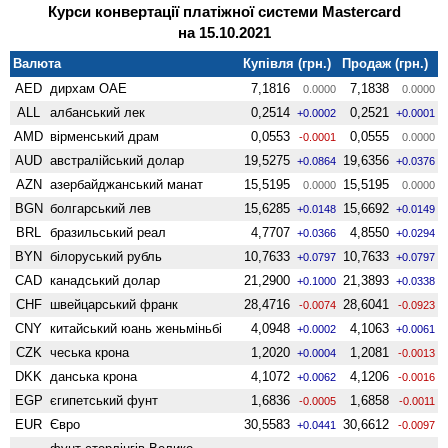
Курси конвертації платіжної системи Mastercard
на 15.10.2021
Валюта
Купівля (грн.)
Продаж (грн.)
AED
дирхам ОАЕ
7,1816
7,1838
0.0000
0.0000
ALL
албанський лек
0,2514
0,2521
+0.0002
+0.0001
AMD
вiрменський драм
0,0553
0,0555
-0.0001
0.0000
AUD
австралійський долар
19,5275
19,6356
+0.0864
+0.0376
AZN
азербайджанський манат
15,5195
15,5195
0.0000
0.0000
BGN
болгарський лев
15,6285
15,6692
+0.0148
+0.0149
BRL
бразильський реал
4,7707
4,8550
+0.0366
+0.0294
BYN
білоруський рубль
10,7633
10,7633
+0.0797
+0.0797
CAD
канадський долар
21,2900
21,3893
+0.1000
+0.0338
CHF
швейцарський франк
28,4716
28,6041
-0.0074
-0.0923
CNY
китайський юань женьмiньбi
4,0948
4,1063
+0.0002
+0.0061
CZK
чеська крона
1,2020
1,2081
+0.0004
-0.0013
DKK
данська крона
4,1072
4,1206
+0.0062
-0.0016
EGP
єгипетський фунт
1,6836
1,6858
-0.0005
-0.0011
EUR
Євро
30,5583
30,6612
+0.0441
-0.0097