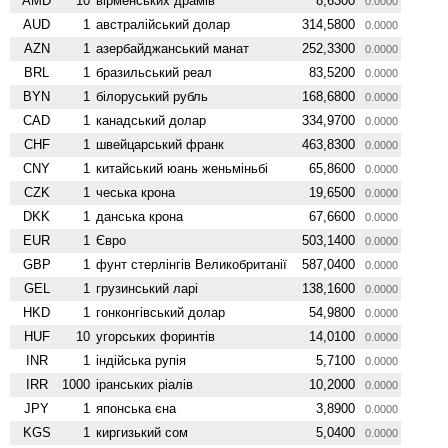
AMD
10
вiрменських драмів
8,6300
0.0000
AUD
1
австралійський долар
314,5800
0.0000
AZN
1
азербайджанський манат
252,3300
0.0000
BRL
1
бразильський реал
83,5200
0.0000
BYN
1
білоруський рубль
168,6800
0.0000
CAD
1
канадський долар
334,9700
0.0000
CHF
1
швейцарський франк
463,8300
0.0000
CNY
1
китайський юань женьмiньбi
65,8600
0.0000
CZK
1
чеська крона
19,6500
0.0000
DKK
1
данська крона
67,6600
0.0000
EUR
1
Євро
503,1400
0.0000
GBP
1
фунт стерлінгів Велико­британії
587,0400
0.0000
GEL
1
грузинський ларі
138,1600
0.0000
HKD
1
гонконгівський долар
54,9800
0.0000
HUF
10
угорських форинтів
14,0100
0.0000
INR
1
індійська рупія
5,7100
0.0000
IRR
1000
іранських ріалів
10,2000
0.0000
JPY
1
японська єна
3,8900
0.0000
KGS
1
киргизький сом
5,0400
0.0000