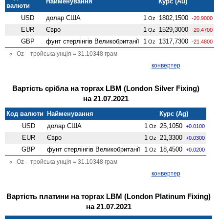
Найменування
Курс (Au)
валюти
USD
долар США
1
1802,1500
Oz
-20.9000
EUR
Євро
1
1529,3000
Oz
-20.4700
GBP
фунт стерлінгів Велико­британії
1
1317,7300
Oz
-21.4800
Oz – тройська унція = 31.10348 грам
конвертер
Вартість срібла на торгах LBM (London Silver Fixing)
на 21.07.2021
Код валюти
Найменування
Курс (Ag)
USD
долар США
1
25,1050
Oz
+0.0100
EUR
Євро
1
21,3300
Oz
+0.0300
GBP
фунт стерлінгів Велико­британії
1
18,4500
Oz
+0.0200
Oz – тройська унція = 31.10348 грам
конвертер
Вартість платини на торгах LBM (London Platinum Fixing)
на 21.07.2021