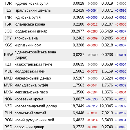
IDR
індонезійська рупія
0,0019
0,0019
0.0000
0.0000
ILS
ізраїльський шекель
8,2429
8,3371
+0.0094
+0.0596
INR
індійська рупія
0,3650
0,3663
+0.0003
+0.0016
ISK
ісландська крона
0,2180
0,2187
-0.0012
-0.0005
JOD
іорданський динар
38,2977
38,5429
-0.0288
+0.0857
JPY
японська єна
0,2463
0,2485
-0.0009
-0.0011
KGS
киргизький сом
0,3208
0,3218
-0.0003
+0.0007
піденно-корейська вона
KRW
0,0237
0,0238
0.0000
+0.0001
(Корея)
KZT
казахстанський тенге
0,0635
0,0639
0.0000
+0.0004
MDL
молдовський лей
1,5062
1,5159
-0.0077
+0.0020
MKD
македонський денар
0,5207
0,5224
0.0000
+0.0017
MVR
мальдівська руфія
1,7563
1,7676
-0.0044
+0.0069
MXN
мексиканське песо
1,3506
1,3576
-0.0104
-0.0034
NOK
норвезька крона
3,0027
3,0706
+0.0130
+0.0203
NZD
ново­зеландський долар
18,7449
19,0345
+0.0312
+0.1032
PLN
польський злотий
6,9448
7,0213
-0.0111
+0.0237
RON
новий румунський лей
6,4823
6,5433
-0.0114
+0.0061
RSD
сербський динар
0,2723
0,2740
-0.0001
+0.0016