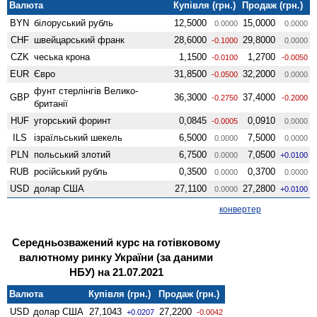
Валюта
Купівля (грн.)
Продаж (грн.)
BYN
білоруський рубль
12,5000
15,0000
0.0000
0.0000
CHF
швейцарський франк
28,6000
29,8000
-0.1000
0.0000
CZK
чеська крона
1,1500
1,2700
-0.0100
-0.0050
EUR
Євро
31,8500
32,2000
-0.0500
0.0000
фунт стерлінгів Велико­
GBP
36,3000
37,4000
-0.2750
-0.2000
британії
HUF
угорський форинт
0,0845
0,0910
-0.0005
0.0000
ILS
ізраїльський шекель
6,5000
7,5000
0.0000
0.0000
PLN
польський злотий
6,7500
7,0500
0.0000
+0.0100
RUB
російський рубль
0,3500
0,3700
0.0000
0.0000
USD
долар США
27,1100
27,2800
0.0000
+0.0100
конвертер
Середньозважений курс на готівковому
валютному ринку України (за даними
НБУ) на 21.07.2021
Валюта
Купівля (грн.)
Продаж (грн.)
USD
долар США
27,1043
27,2200
+0.0207
-0.0042