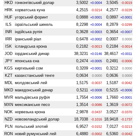
HKD
гонконгівський долар
3,5002
3,5045
+0.0004
-0.0019
HRK
хорватська куна
4,2515
4,2577
-0.0214
-0.0229
HUF
угорський форинт
0,0888
0,0897
+0.0001
+0.0001
ILS
ізраїльський шекель
8,2298
8,2879
+0.0004
-0.0299
INR
індійська рупія
0,3628
0,3654
+0.0003
+0.0007
IRR
іранський ріал
0,6478
0,0007
+0.0002
0.0000
ISK
ісландська крона
0,2182
0,2184
-0.0013
-0.0014
JOD
іорданський динар
38,3231
38,4617
+0.0146
+0.0011
JPY
японська єна
0,2474
0,2491
+0.0005
-0.0006
KGS
киргизький сом
0,3209
0,3212
+0.0001
0.0000
KZT
казахстанський тенге
0,0634
0,0636
0.0000
0.0000
MDL
молдовський лей
1,5175
1,5187
-0.0037
-0.0042
MKD
македонський денар
0,5211
0,5215
+0.0008
+0.0006
MVR
мальдівська руфія
1,7554
1,7660
+0.0006
+0.0001
MXN
мексиканське песо
1,3514
1,3619
-0.0086
-0.0072
NOK
норвезька крона
2,9878
3,0527
-0.0437
-0.0370
NZD
ново­зеландський долар
18,7038
18,9418
-0.1016
-0.1737
PLN
польський злотий
6,9527
7,0127
-0.0152
-0.0213
RON
новий румунський лей
6,4880
6,5360
-0.0002
-0.0042