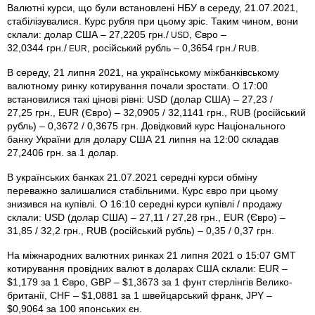
Валютні курси, що були встановлені НБУ в середу, 21.07.2021,
стабілізувалися. Курс рубля при цьому зріс. Таким чином, вони
склали: долар США – 27,2205 грн./
, Євро –
USD
32,0344 грн./
, російський рубль – 0,3654 грн./
.
EUR
RUB
В середу, 21 липня 2021, на українському міжбанківському
валютному ринку котирування почали зростати. О 17:00
встановилися такі цінові рівні: USD (долар США) – 27,23 /
27,25 грн., EUR (Євро) – 32,0905 / 32,1141 грн., RUB (російський
рубль) – 0,3672 / 0,3675 грн. Довідковий курс Національного
банку України для долару США 21 липня на 12:00 складав
27,2406 грн. за 1 долар.
В українських банках 21.07.2021 середні курси обміну
переважно залишалися стабільними. Курс євро при цьому
знизився на купівлі. О 16:10 середні курси купівлі / продажу
склали: USD (долар США) – 27,11 / 27,28 грн., EUR (Євро) –
31,85 / 32,2 грн., RUB (російський рубль) – 0,35 / 0,37 грн.
На міжнародних валютних ринках 21 липня 2021 о 15:07 GMT
котирування провідних валют в доларах США склали: EUR –
$1,179 за 1 Євро, GBP – $1,3673 за 1 фунт стерлінгів Велико­
британії, CHF – $1,0881 за 1 швейцарський франк, JPY –
$0,9064 за 100 японських єн.