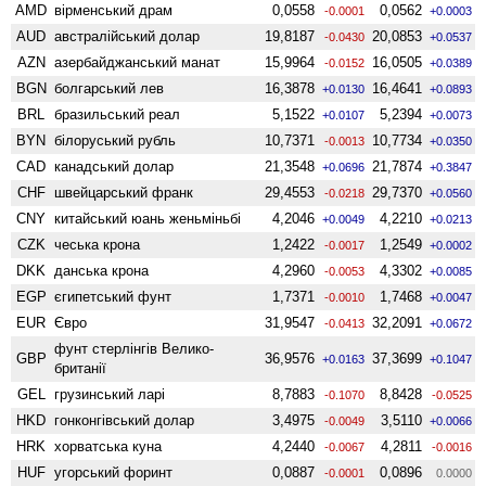
AMD
вiрменський драм
0,0558
0,0562
-0.0001
+0.0003
AUD
австралійський долар
19,8187
20,0853
-0.0430
+0.0537
AZN
азербайджанський манат
15,9964
16,0505
-0.0152
+0.0389
BGN
болгарський лев
16,3878
16,4641
+0.0130
+0.0893
BRL
бразильський реал
5,1522
5,2394
+0.0107
+0.0073
BYN
білоруський рубль
10,7371
10,7734
-0.0013
+0.0350
CAD
канадський долар
21,3548
21,7874
+0.0696
+0.3847
CHF
швейцарський франк
29,4553
29,7370
-0.0218
+0.0560
CNY
китайський юань женьмiньбi
4,2046
4,2210
+0.0049
+0.0213
CZK
чеська крона
1,2422
1,2549
-0.0017
+0.0002
DKK
данська крона
4,2960
4,3302
-0.0053
+0.0085
EGP
єгипетський фунт
1,7371
1,7468
-0.0010
+0.0047
EUR
Євро
31,9547
32,2091
-0.0413
+0.0672
фунт стерлінгів Велико­
GBP
36,9576
37,3699
+0.0163
+0.1047
британії
GEL
грузинський ларі
8,7883
8,8428
-0.1070
-0.0525
HKD
гонконгівський долар
3,4975
3,5110
-0.0049
+0.0066
HRK
хорватська куна
4,2440
4,2811
-0.0067
-0.0016
HUF
угорський форинт
0,0887
0,0896
-0.0001
0.0000