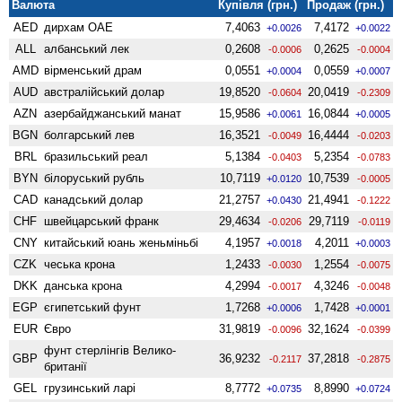
Валюта
Купівля (грн.)
Продаж (грн.)
AED
дирхам ОАЕ
7,4063
7,4172
+0.0026
+0.0022
ALL
албанський лек
0,2608
0,2625
-0.0006
-0.0004
AMD
вiрменський драм
0,0551
0,0559
+0.0004
+0.0007
AUD
австралійський долар
19,8520
20,0419
-0.0604
-0.2309
AZN
азербайджанський манат
15,9586
16,0844
+0.0061
+0.0005
BGN
болгарський лев
16,3521
16,4444
-0.0049
-0.0203
BRL
бразильський реал
5,1384
5,2354
-0.0403
-0.0783
BYN
білоруський рубль
10,7119
10,7539
+0.0120
-0.0005
CAD
канадський долар
21,2757
21,4941
+0.0430
-0.1222
CHF
швейцарський франк
29,4634
29,7119
-0.0206
-0.0119
CNY
китайський юань женьмiньбi
4,1957
4,2011
+0.0018
+0.0003
CZK
чеська крона
1,2433
1,2554
-0.0030
-0.0075
DKK
данська крона
4,2994
4,3246
-0.0017
-0.0048
EGP
єгипетський фунт
1,7268
1,7428
+0.0006
+0.0001
EUR
Євро
31,9819
32,1624
-0.0096
-0.0399
фунт стерлінгів Велико­
GBP
36,9232
37,2818
-0.2117
-0.2875
британії
GEL
грузинський ларі
8,7772
8,8990
+0.0735
+0.0724