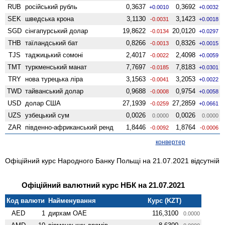
RUB
російський рубль
0,3637
0,3692
+0.0010
+0.0032
SEK
шведська крона
3,1130
3,1423
-0.0031
+0.0018
SGD
сінгапурський долар
19,8622
20,0120
-0.0134
+0.0297
THB
таїландський бат
0,8266
0,8326
-0.0013
+0.0015
TJS
таджицький сомоні
2,4017
2,4098
-0.0022
+0.0059
TMT
туркменський манат
7,7697
7,8183
-0.0185
+0.0301
TRY
нова турецька ліра
3,1563
3,2053
-0.0041
+0.0022
TWD
тайванський долар
0,9688
0,9754
-0.0008
+0.0058
USD
долар США
27,1939
27,2859
-0.0259
+0.0661
UZS
узбецький сум
0,0026
0,0026
0.0000
0.0000
ZAR
південно-африканський ренд
1,8446
1,8764
-0.0092
-0.0006
конвертер
Офіційний курс Народного Банку Польщі на 21.07.2021 відсутній
Офіційний валютний курс НБК на 21.07.2021
Код валюти
Найменування
Курс (KZT)
AED
1
дирхам ОАЕ
116,3100
0.0000