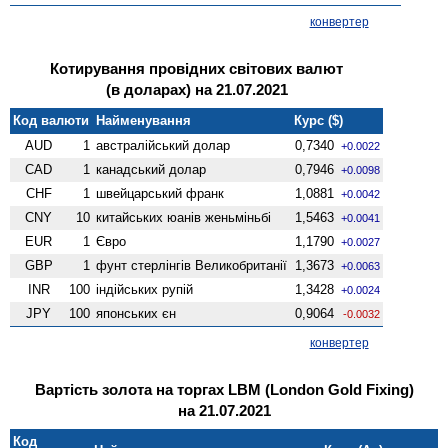
конвертер
Котирування провідних світових валют
(в доларах) на 21.07.2021
Код валюти
Найменування
Курс ($)
AUD
1
австралійський долар
0,7340
+0.0022
CAD
1
канадський долар
0,7946
+0.0098
CHF
1
швейцарський франк
1,0881
+0.0042
CNY
10
китайських юанів женьмiньбi
1,5463
+0.0041
EUR
1
Євро
1,1790
+0.0027
GBP
1
фунт стерлінгів Велико­британії
1,3673
+0.0063
INR
100
індійських рупій
1,3428
+0.0024
JPY
100
японських єн
0,9064
-0.0032
конвертер
Вартість золота на торгах LBM (London Gold Fixing)
на 21.07.2021
Код