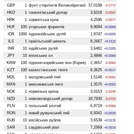
GBP
1
фунт стерлінгів Велико­британії
37,0199
-0.2772
HKD
1
гонконгівський долар
3,5018
-0.0007
HRK
1
хорватська куна
4,2595
-0.0077
HUF
100
угорських форинтів
8,9084
+0.0006
IDR
1000
індонезійських рупій
1,8747
+0.0005
ILS
1
ізраїльський шекель
8,2667
+0.0110
INR
10
індійських рупій
3,6481
+0.0185
JPY
10
японських єн
2,4846
+0.0006
KRW
100
піденно-корейських вон (Корея)
2,3657
-0.0060
KZT
100
казахстанських тенге
6,3625
+0.0017
MDL
1
молдовський лей
1,5148
-0.0001
MXN
1
мексиканське песо
1,3570
+0.0002
NOK
1
норвезька крона
3,0153
-0.0240
NZD
1
ново­зеландський долар
18,7930
-0.0726
PLN
1
польський злотий
6,9719
-0.0066
RON
1
новий румунський лей
6,5041
+0.0026
RUB
10
російських рублів
3,6539
+0.0135
SAR
1
саудівський ріал
7,2569
+0.0016