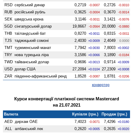
RSD
сербський динар
0,2719
0,2726
-0.0007
-0.0010
RUB
російський рубль
0,3625
0,3670
-0.0004
-0.0014
SEK
шведська крона
3,1146
3,1421
-0.0011
-0.0076
SGD
сінгапурський долар
19,8667
20,0080
-0.0564
-0.0880
THB
таїландський бат
0,8270
0,8315
+0.0011
-0.0011
TJS
таджицький сомоні
2,4030
2,4049
+0.0009
0.0000
TMT
туркменський манат
7,7942
7,8003
+0.0030
+0.0002
TRY
нова турецька ліра
3,1586
3,1890
+0.0066
-0.0184
TWD
тайванський долар
0,9696
0,9714
+0.0013
+0.0009
USD
долар США
27,2094
27,2309
+0.0104
+0.0008
ZAR
південно-африканський ренд
1,8528
1,8781
-0.0087
-0.0206
конвертер
Курси конвертації платіжної системи Mastercard
на 21.07.2021
Валюта
Купівля (грн.)
Продаж (грн.)
AED
дирхам ОАЕ
7,4023
7,4296
-0.0071
+0.0180
ALL
албанський лек
0,2620
0,2635
+0.0005
+0.0020