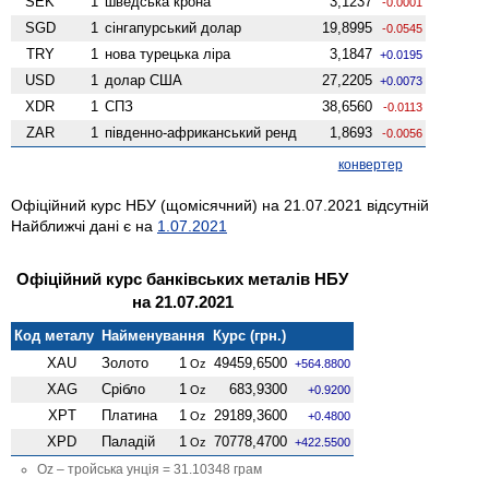
SEK
1
шведська крона
3,1237
-0.0001
SGD
1
сінгапурський долар
19,8995
-0.0545
TRY
1
нова турецька ліра
3,1847
+0.0195
USD
1
долар США
27,2205
+0.0073
XDR
1
СПЗ
38,6560
-0.0113
ZAR
1
південно-африканський ренд
1,8693
-0.0056
конвертер
Офіційний курс НБУ (щомісячний) на 21.07.2021 відсутній
Найближчі дані є на
1.07.2021
Офіційний курс банківських металів НБУ
на 21.07.2021
Код металу
Найменування
Курс (грн.)
XAU
Золото
1
49459,6500
Oz
+564.8800
XAG
Срібло
1
683,9300
Oz
+0.9200
XPT
Платина
1
29189,3600
Oz
+0.4800
XPD
Паладій
1
70778,4700
Oz
+422.5500
Oz – тройська унція = 31.10348 грам