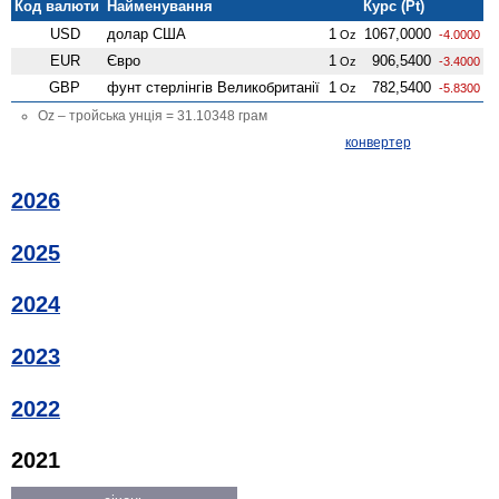
Код валюти
Найменування
Курс (Pt)
USD
долар США
1
1067,0000
Oz
-4.0000
EUR
Євро
1
906,5400
Oz
-3.4000
GBP
фунт стерлінгів Велико­британії
1
782,5400
Oz
-5.8300
Oz – тройська унція = 31.10348 грам
конвертер
2026
2025
2024
2023
2022
2021