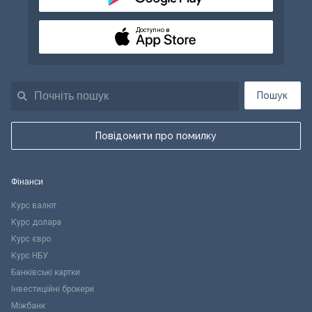
Доступно в
Пошук
Повідомити про помилку
Фінанси
Курс валют
Курс долара
Курс євро
Курс НБУ
Банківські картки
Інвестиційні брокери
Міжбанк