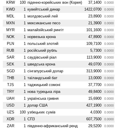
KRW
100
піденно-корейських вон (Корея)
37,1400
0.0000
KWD
1
кувейтський динар
1422,0700
0.0000
MDL
1
молдовський лей
23,8900
0.0000
MXN
1
мексиканське песо
21,3900
0.0000
MYR
1
малайзійський рингіт
101,1600
0.0000
NOK
1
норвезька крона
47,8900
0.0000
PLN
1
польський злотий
109,7100
0.0000
RUB
1
російський рубль
5,7300
0.0000
SAR
1
саудівський ріал
113,9000
0.0000
SEK
1
шведська крона
49,0700
0.0000
SGD
1
сінгапурський долар
313,9000
0.0000
THB
1
таїландський бат
13,0000
0.0000
TJS
1
таджицький сомоні
37,7700
0.0000
TRY
1
нова турецька ліра
49,8400
0.0000
UAH
1
українська гривня
15,6900
0.0000
USD
1
долар США
427,1900
0.0000
UZS
100
узбецьких сумів
4,0300
0.0000
XDR
1
СПЗ
607,7500
0.0000
ZAR
1
південно-африканський ренд
29,5200
0.0000