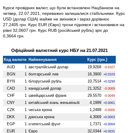
Курси провідних валют, що були встановлені Нацбанком на
четвер, 22.07.2021, переважно залишалися стабільними. Курс
USD (долар США) майже не змінився і зараз дорівнює
27,2405 грн. Курс EUR (Євро) трохи піднявся і встановився на
рівні 32,0607 грн. Курс RUB (російський рубль) зріс до
0,3664 грн.
Офіційний валютний курс НБУ на 21.07.2021
Код валюти
Найменування
Курс (грн.)
AUD
1
австралійський долар
19,9268
-0.0327
BGN
1
болгарський лев
16,3900
+0.0103
BYN
1
білоруський рубль
10,7514
+0.0299
CAD
1
канадський долар
21,3252
-0.0009
CHF
1
швейцарський франк
29,5570
-0.0049
CNY
1
китайський юань женьмiньбi
4,1999
+0.0061
CZK
1
чеська крона
1,2489
-0.0005
DKK
1
данська крона
4,3069
+0.0003
EGP
1
єгипетський фунт
1,7371
+0.0004
EUR
1
Євро
32,0344
+0.0031