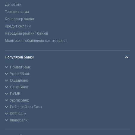
Депозити
Тарифи на газ
Конвертер валют
Кредит онлайн
Народний рейтинг банків
Моніторинг обмінників криптовалют
Популярні банки
Приватбанк
Укрсиббанк
Ощадбанк
Сенс Банк
ПУМБ
Укргазбанк
Райффайзен Банк
ОТП банк
monobank