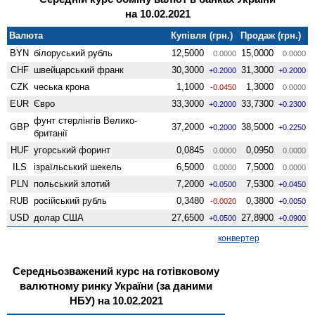
на 10.02.2021
Валюта
Купівля (грн.)
Продаж (грн.)
BYN
білоруський рубль
12,5000
15,0000
0.0000
0.0000
CHF
швейцарський франк
30,3000
31,3000
+0.2000
+0.2000
CZK
чеська крона
1,1000
1,3000
-0.0450
0.0000
EUR
Євро
33,3000
33,7300
+0.2000
+0.2300
фунт стерлінгів Велико­
GBP
37,2000
38,5000
+0.2000
+0.2250
британії
HUF
угорський форинт
0,0845
0,0950
0.0000
0.0000
ILS
ізраїльський шекель
6,5000
7,5000
0.0000
0.0000
PLN
польський злотий
7,2000
7,5300
+0.0500
+0.0450
RUB
російський рубль
0,3480
0,3800
-0.0020
+0.0050
USD
долар США
27,6500
27,8900
+0.0500
+0.0900
конвертер
Середньозважений курс на готівковому
валютному ринку України (за даними
НБУ) на 10.02.2021