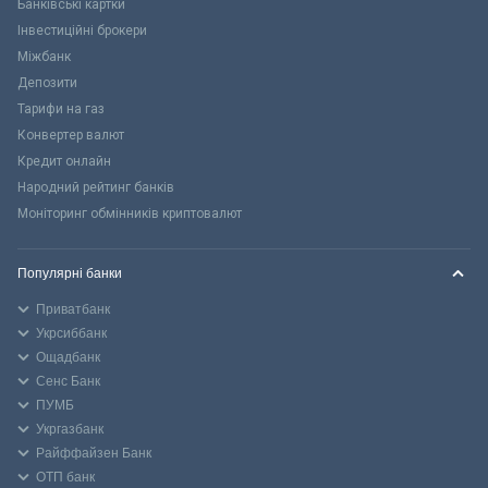
Банківські картки
Інвестиційні брокери
Міжбанк
Депозити
Тарифи на газ
Конвертер валют
Кредит онлайн
Народний рейтинг банків
Моніторинг обмінників криптовалют
Популярні банки
Приватбанк
Укрсиббанк
Ощадбанк
Сенс Банк
ПУМБ
Укргазбанк
Райффайзен Банк
ОТП банк