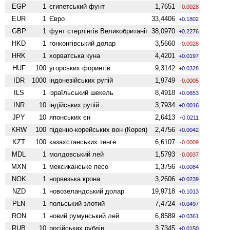
EGP
1
єгипетський фунт
1,7651
-0.0028
EUR
1
Євро
33,4406
+0.1802
GBP
1
фунт стерлінгів Велико­британії
38,0970
+0.2276
HKD
1
гонконгівський долар
3,5660
-0.0028
HRK
1
хорватська куна
4,4201
+0.0197
HUF
100
угорських форинтів
9,3142
+0.0328
IDR
1000
індонезійських рупій
1,9749
-0.0005
ILS
1
ізраїльський шекель
8,4918
+0.0653
INR
10
індійських рупій
3,7934
+0.0016
JPY
10
японських єн
2,6413
+0.0211
KRW
100
піденно-корейських вон (Корея)
2,4756
+0.0042
KZT
100
казахстанських тенге
6,6107
-0.0009
MDL
1
молдовський лей
1,5793
-0.0037
MXN
1
мексиканське песо
1,3756
+0.0084
NOK
1
норвезька крона
3,2606
+0.0239
NZD
1
ново­зеландський долар
19,9718
+0.1013
PLN
1
польський злотий
7,4724
+0.0497
RON
1
новий румунський лей
6,8589
+0.0361
RUB
10
російських рублів
3,7345
+0.0150