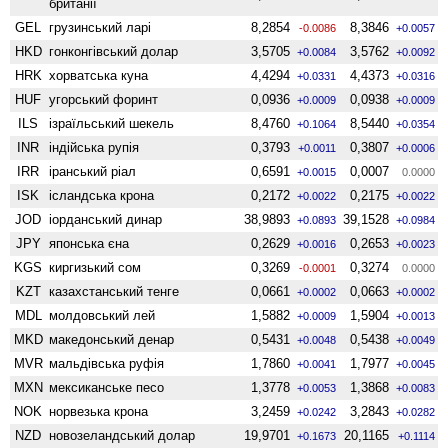
британії
GEL
грузинський ларі
8,2854
8,3846
-0.0086
+0.0057
HKD
гонконгівський долар
3,5705
3,5762
+0.0084
+0.0092
HRK
хорватська куна
4,4294
4,4373
+0.0331
+0.0316
HUF
угорський форинт
0,0936
0,0938
+0.0009
+0.0009
ILS
ізраїльський шекель
8,4760
8,5440
+0.1064
+0.0354
INR
індійська рупія
0,3793
0,3807
+0.0011
+0.0006
IRR
іранський ріал
0,6591
0,0007
+0.0015
0.0000
ISK
ісландська крона
0,2172
0,2175
+0.0022
+0.0022
JOD
іорданський динар
38,9893
39,1528
+0.0893
+0.0984
JPY
японська єна
0,2629
0,2653
+0.0016
+0.0023
KGS
киргизький сом
0,3269
0,3274
-0.0001
0.0000
KZT
казахстанський тенге
0,0661
0,0663
+0.0002
+0.0002
MDL
молдовський лей
1,5882
1,5904
+0.0009
+0.0013
MKD
македонський денар
0,5431
0,5438
+0.0048
+0.0049
MVR
мальдівська руфія
1,7860
1,7977
+0.0041
+0.0045
MXN
мексиканське песо
1,3778
1,3868
+0.0053
+0.0083
NOK
норвезька крона
3,2459
3,2843
+0.0242
+0.0282
NZD
ново­зеландський долар
19,9701
20,1165
+0.1673
+0.1114