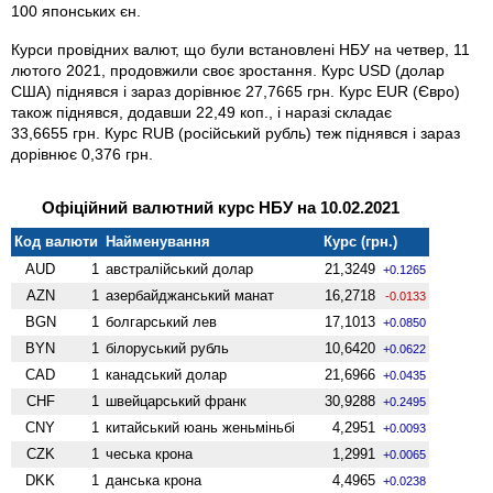
100 японських єн.
Курси провідних валют, що були встановлені НБУ на четвер, 11
лютого 2021, продовжили своє зростання. Курс USD (долар
США) піднявся і зараз дорівнює 27,7665 грн. Курс EUR (Євро)
також піднявся, додавши 22,49 коп., і наразі складає
33,6655 грн. Курс RUB (російський рубль) теж піднявся і зараз
дорівнює 0,376 грн.
Офіційний валютний курс НБУ на 10.02.2021
Код валюти
Найменування
Курс (грн.)
AUD
1
австралійський долар
21,3249
+0.1265
AZN
1
азербайджанський манат
16,2718
-0.0133
BGN
1
болгарський лев
17,1013
+0.0850
BYN
1
білоруський рубль
10,6420
+0.0622
CAD
1
канадський долар
21,6966
+0.0435
CHF
1
швейцарський франк
30,9288
+0.2495
CNY
1
китайський юань женьмiньбi
4,2951
+0.0093
CZK
1
чеська крона
1,2991
+0.0065
DKK
1
данська крона
4,4965
+0.0238