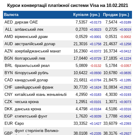
Курси конвертації платіжної системи Visa на 10.02.2021
Валюта
Купівля (грн.)
Продаж (грн.)
AED
дирхам ОАЕ
7,5357
7,5474
+0.0173
+0.0189
ALL
албанський лек
0,2703
0,2725
+0.0023
+0.0019
AMD
вiрменський драм
0,0529
0,0531
+0.0001
-0.0002
AUD
австралійський долар
21,3016
21,4637
+0.1758
+0.1258
AZN
азербайджанський манат
16,2360
16,3734
+0.0372
+0.0412
BGN
болгарський лев
17,0440
17,1835
+0.0729
+0.1224
BRL
бразильський реал
5,0809
5,1784
-0.0132
-0.0357
BYN
білоруський рубль
10,6422
10,6780
+0.0930
+0.0835
CAD
канадський долар
21,6811
21,8475
+0.0784
+0.1285
CHF
швейцарський франк
30,7720
31,0834
+0.1624
+0.2922
CNY
китайський юань женьмiньбi
4,2950
4,3030
+0.0183
+0.0193
CZK
чеська крона
1,2951
1,3071
+0.0101
+0.0073
DKK
данська крона
4,4798
4,5186
+0.0164
+0.0316
EGP
єгипетський фунт
1,7620
1,7788
+0.0039
+0.0042
EUR
Євро
33,3352
33,6079
+0.1427
+0.2393
фунт стерлінгів Велико­
GBP
38,0108
38,3176
+0.2335
+0.2927