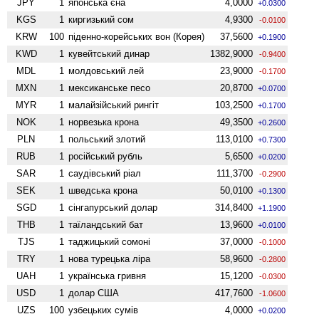
JPY
1
японська єна
4,0000
+0.0300
KGS
1
киргизький сом
4,9300
-0.0100
KRW
100
піденно-корейських вон (Корея)
37,5600
+0.1900
KWD
1
кувейтський динар
1382,9000
-0.9400
MDL
1
молдовський лей
23,9000
-0.1700
MXN
1
мексиканське песо
20,8700
+0.0700
MYR
1
малайзійський рингіт
103,2500
+0.1700
NOK
1
норвезька крона
49,3500
+0.2600
PLN
1
польський злотий
113,0100
+0.7300
RUB
1
російський рубль
5,6500
+0.0200
SAR
1
саудівський ріал
111,3700
-0.2900
SEK
1
шведська крона
50,0100
+0.1300
SGD
1
сінгапурський долар
314,8400
+1.1900
THB
1
таїландський бат
13,9600
+0.0100
TJS
1
таджицький сомоні
37,0000
-0.1000
TRY
1
нова турецька ліра
58,9600
-0.2800
UAH
1
українська гривня
15,1200
-0.0300
USD
1
долар США
417,7600
-1.0600
UZS
100
узбецьких сумів
4,0000
+0.0200