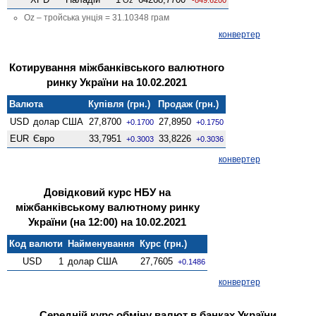
Oz – тройська унція = 31.10348 грам
конвертер
Котирування міжбанківського валютного
ринку України на 10.02.2021
Валюта
Купівля (грн.)
Продаж (грн.)
USD
долар США
27,8700
27,8950
+0.1700
+0.1750
EUR
Євро
33,7951
33,8226
+0.3003
+0.3036
конвертер
Довідковий курс НБУ на
міжбанківському валютному ринку
України (на 12:00) на 10.02.2021
Код валюти
Найменування
Курс (грн.)
USD
1
долар США
27,7605
+0.1486
конвертер
Середній курс обміну валют в банках України