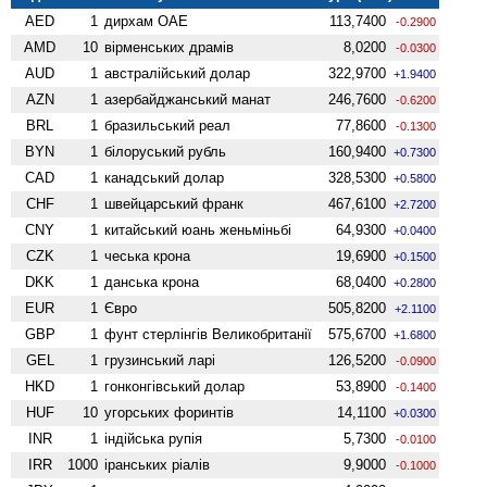
AED
1
дирхам ОАЕ
113,7400
-0.2900
AMD
10
вiрменських драмів
8,0200
-0.0300
AUD
1
австралійський долар
322,9700
+1.9400
AZN
1
азербайджанський манат
246,7600
-0.6200
BRL
1
бразильський реал
77,8600
-0.1300
BYN
1
білоруський рубль
160,9400
+0.7300
CAD
1
канадський долар
328,5300
+0.5800
CHF
1
швейцарський франк
467,6100
+2.7200
CNY
1
китайський юань женьмiньбi
64,9300
+0.0400
CZK
1
чеська крона
19,6900
+0.1500
DKK
1
данська крона
68,0400
+0.2800
EUR
1
Євро
505,8200
+2.1100
GBP
1
фунт стерлінгів Велико­британії
575,6700
+1.6800
GEL
1
грузинський ларі
126,5200
-0.0900
HKD
1
гонконгівський долар
53,8900
-0.1400
HUF
10
угорських форинтів
14,1100
+0.0300
INR
1
індійська рупія
5,7300
-0.0100
IRR
1000
іранських ріалів
9,9000
-0.1000