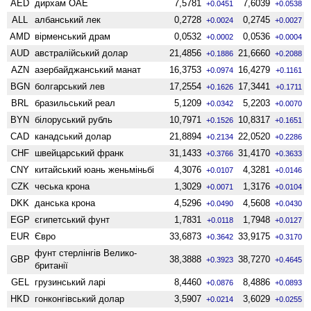
AED
дирхам ОАЕ
7,5781
7,6039
+0.0451
+0.0538
ALL
албанський лек
0,2728
0,2745
+0.0024
+0.0027
AMD
вiрменський драм
0,0532
0,0536
+0.0002
+0.0004
AUD
австралійський долар
21,4856
21,6660
+0.1886
+0.2088
AZN
азербайджанський манат
16,3753
16,4279
+0.0974
+0.1161
BGN
болгарський лев
17,2554
17,3441
+0.1626
+0.1711
BRL
бразильський реал
5,1209
5,2203
+0.0342
+0.0070
BYN
білоруський рубль
10,7971
10,8317
+0.1526
+0.1651
CAD
канадський долар
21,8894
22,0520
+0.2134
+0.2286
CHF
швейцарський франк
31,1433
31,4170
+0.3766
+0.3633
CNY
китайський юань женьмiньбi
4,3076
4,3281
+0.0107
+0.0146
CZK
чеська крона
1,3029
1,3176
+0.0071
+0.0104
DKK
данська крона
4,5296
4,5608
+0.0490
+0.0430
EGP
єгипетський фунт
1,7831
1,7948
+0.0118
+0.0127
EUR
Євро
33,6873
33,9175
+0.3642
+0.3170
фунт стерлінгів Велико­
GBP
38,3888
38,7270
+0.3923
+0.4645
британії
GEL
грузинський ларі
8,4460
8,4886
+0.0876
+0.0893
HKD
гонконгівський долар
3,5907
3,6029
+0.0214
+0.0255