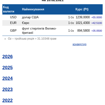
Код
Найменування
Курс (Pt)
валюти
USD
долар США
1
1239,0000
Oz
+55.0000
EUR
Євро
1
1021,4300
Oz
+42.5100
фунт стерлінгів Велико­
GBP
1
894,5800
Oz
+35.0500
британії
Oz – тройська унція = 31.10348 грам
конвертер
2026
2025
2024
2023
2022