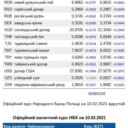
RON
новий румунський лей
6,9062
6,9615
+0.0737
+0.0662
RSD
сербський динар
0,2868
0,2887
+0.0025
+0.0029
RUB
російський рубль
0,3745
0,3793
+0.0042
+0.0039
SEK
шведська крона
3,3191
3,3734
+0.0260
+0.0444
SGD
сінгапурський долар
20,9705
21,1043
+0.2176
+0.2040
THB
таїландський бат
0,9298
0,9349
+0.0076
+0.0076
TJS
таджицький сомоні
2,4630
2,4709
+0.0144
+0.0172
TMT
туркменський манат
7,9537
8,0022
+0.0473
+0.0566
TRY
нова турецька ліра
3,9260
3,9745
+0.0560
+0.0482
TWD
тайванський долар
0,9923
0,9987
+0.0051
+0.0067
USD
долар США
27,8381
27,9275
+0.1656
+0.1975
UZS
узбецький сум
0,0026
0,0027
0.0000
+0.0001
ZAR
південно-африканський ренд
1,8819
1,9082
+0.0257
+0.0262
конвертер
Офіційний курс Народного Банку Польщі на 10.02.2021 відсутній
Офіційний валютний курс НБК на 10.02.2021
Код валюти
Найменування
Курс (KZT)