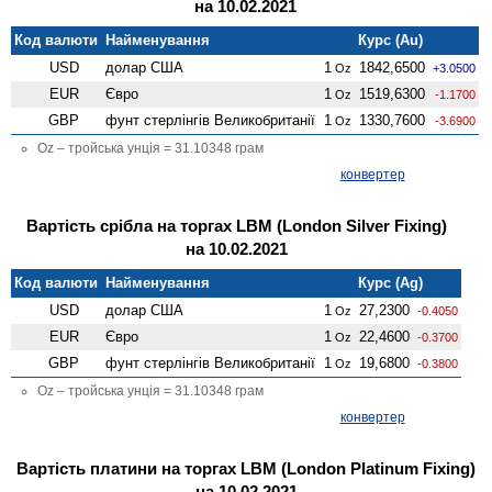
на 10.02.2021
Код валюти
Найменування
Курс (Au)
USD
долар США
1
1842,6500
Oz
+3.0500
EUR
Євро
1
1519,6300
Oz
-1.1700
GBP
фунт стерлінгів Велико­британії
1
1330,7600
Oz
-3.6900
Oz – тройська унція = 31.10348 грам
конвертер
Вартість срібла на торгах LBM (London Silver Fixing)
на 10.02.2021
Код валюти
Найменування
Курс (Ag)
USD
долар США
1
27,2300
Oz
-0.4050
EUR
Євро
1
22,4600
Oz
-0.3700
GBP
фунт стерлінгів Велико­британії
1
19,6800
Oz
-0.3800
Oz – тройська унція = 31.10348 грам
конвертер
Вартість платини на торгах LBM (London Platinum Fixing)
на 10.02.2021