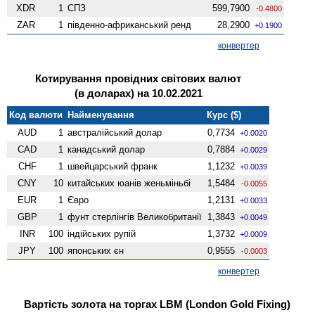
XDR
1
СПЗ
599,7900
-0.4800
ZAR
1
південно-африканський ренд
28,2900
+0.1900
конвертер
Котирування провідних світових валют
(в доларах) на 10.02.2021
Код валюти
Найменування
Курс ($)
AUD
1
австралійський долар
0,7734
+0.0020
CAD
1
канадський долар
0,7884
+0.0029
CHF
1
швейцарський франк
1,1232
+0.0039
CNY
10
китайських юанів женьмiньбi
1,5484
-0.0055
EUR
1
Євро
1,2131
+0.0033
GBP
1
фунт стерлінгів Велико­британії
1,3843
+0.0049
INR
100
індійських рупій
1,3732
+0.0009
JPY
100
японських єн
0,9555
-0.0003
конвертер
Вартість золота на торгах LBM (London Gold Fixing)