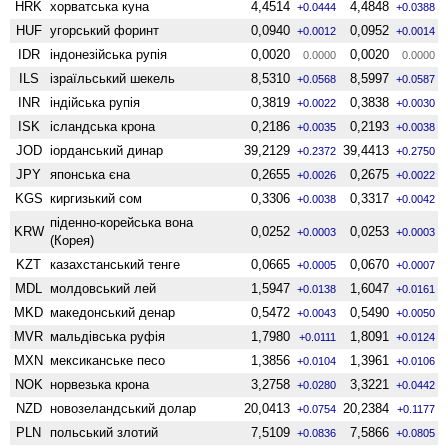
HRK
хорватська куна
4,4514
4,4848
+0.0444
+0.0388
HUF
угорський форинт
0,0940
0,0952
+0.0012
+0.0014
IDR
індонезійська рупія
0,0020
0,0020
0.0000
0.0000
ILS
ізраїльський шекель
8,5310
8,5997
+0.0568
+0.0587
INR
індійська рупія
0,3819
0,3838
+0.0022
+0.0030
ISK
ісландська крона
0,2186
0,2193
+0.0035
+0.0038
JOD
іорданський динар
39,2129
39,4413
+0.2372
+0.2750
JPY
японська єна
0,2655
0,2675
+0.0026
+0.0022
KGS
киргизький сом
0,3306
0,3317
+0.0038
+0.0042
піденно-корейська вона
KRW
0,0252
0,0253
+0.0003
+0.0003
(Корея)
KZT
казахстанський тенге
0,0665
0,0670
+0.0005
+0.0007
MDL
молдовський лей
1,5947
1,6047
+0.0138
+0.0161
MKD
македонський денар
0,5472
0,5490
+0.0043
+0.0050
MVR
мальдівська руфія
1,7980
1,8091
+0.0111
+0.0124
MXN
мексиканське песо
1,3856
1,3961
+0.0104
+0.0106
NOK
норвезька крона
3,2758
3,3221
+0.0280
+0.0442
NZD
ново­зеландський долар
20,0413
20,2384
+0.0754
+0.1177
PLN
польський злотий
7,5109
7,5866
+0.0836
+0.0805