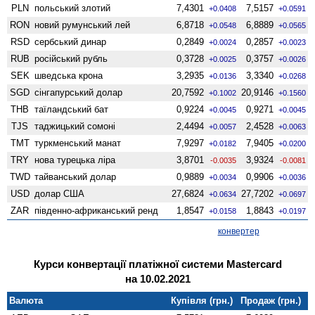
PLN
польський злотий
7,4301
7,5157
+0.0408
+0.0591
RON
новий румунський лей
6,8718
6,8889
+0.0548
+0.0565
RSD
сербський динар
0,2849
0,2857
+0.0024
+0.0023
RUB
російський рубль
0,3728
0,3757
+0.0025
+0.0026
SEK
шведська крона
3,2935
3,3340
+0.0136
+0.0268
SGD
сінгапурський долар
20,7592
20,9146
+0.1002
+0.1560
THB
таїландський бат
0,9224
0,9271
+0.0045
+0.0045
TJS
таджицький сомоні
2,4494
2,4528
+0.0057
+0.0063
TMT
туркменський манат
7,9297
7,9405
+0.0182
+0.0200
TRY
нова турецька ліра
3,8701
3,9324
-0.0035
-0.0081
TWD
тайванський долар
0,9889
0,9906
+0.0034
+0.0036
USD
долар США
27,6824
27,7202
+0.0634
+0.0697
ZAR
південно-африканський ренд
1,8547
1,8843
+0.0158
+0.0197
конвертер
Курси конвертації платіжної системи Mastercard
на 10.02.2021
Валюта
Купівля (грн.)
Продаж (грн.)