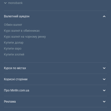
monobank
Валютний аукціон
Обмін валют
Курс валют в обмінниках
Курс валют на чорному ринку
Купити долар
Купити євро
Купити злотий
Курси по містах
Корисні сторінки
Про Minfin.com.ua
Реклама