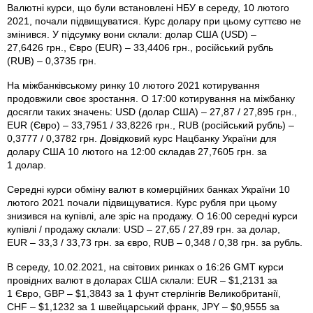
Валютні курси, що були встановлені НБУ в середу, 10 лютого
2021, почали підвищуватися. Курс долару при цьому суттєво не
змінився. У підсумку вони склали: долар США (USD) –
27,6426 грн., Євро (EUR) – 33,4406 грн., російський рубль
(RUB) – 0,3735 грн.
На міжбанківському ринку 10 лютого 2021 котирування
продовжили своє зростання. О 17:00 котирування на міжбанку
досягли таких значень: USD (долар США) – 27,87 / 27,895 грн.,
EUR (Євро) – 33,7951 / 33,8226 грн., RUB (російський рубль) –
0,3777 / 0,3782 грн. Довідковий курс Нацбанку України для
долару США 10 лютого на 12:00 складав 27,7605 грн. за
1 долар.
Середні курси обміну валют в комерційних банках України 10
лютого 2021 почали підвищуватися. Курс рубля при цьому
знизився на купівлі, але зріс на продажу. О 16:00 середні курси
купівлі / продажу склали: USD – 27,65 / 27,89 грн. за долар,
EUR – 33,3 / 33,73 грн. за євро, RUB – 0,348 / 0,38 грн. за рубль.
В середу, 10.02.2021, на світових ринках о 16:26 GMT курси
провідних валют в доларах США склали: EUR – $1,2131 за
1 Євро, GBP – $1,3843 за 1 фунт стерлінгів Велико­британії,
CHF – $1,1232 за 1 швейцарський франк, JPY – $0,9555 за