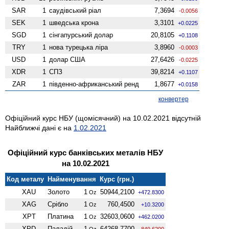
SAR
1
саудівський ріал
7,3694
-0.0056
SEK
1
шведська крона
3,3101
+0.0225
SGD
1
сінгапурський долар
20,8105
+0.1108
TRY
1
нова турецька ліра
3,8960
-0.0003
USD
1
долар США
27,6426
-0.0225
XDR
1
СПЗ
39,8214
+0.1107
ZAR
1
південно-африканський ренд
1,8677
+0.0158
конвертер
Офіційний курс НБУ (щомісячний) на 10.02.2021 відсутній
Найближчі дані є на
1.02.2021
Офіційний курс банківських металів НБУ
на 10.02.2021
Код металу
Найменування
Курс (грн.)
XAU
Золото
1
50944,2100
Oz
+472.8300
XAG
Срібло
1
760,4500
Oz
+10.3200
XPT
Платина
1
32603,0600
Oz
+462.0200
XPD
Паладій
1
64268,7700
Oz
-849.6200