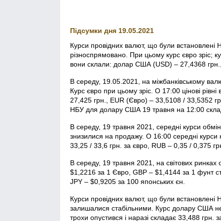
Підсумки дня 19.05.2021
Курси провідних валют, що були встановлені 
різноспрямовано. При цьому курс євро зріс; к
вони склали: долар США (USD) – 27,4368 грн.,
В середу, 19.05.2021, на міжбанківському в
Курс євро при цьому зріс. О 17:00 цінові рівн
27,425 грн., EUR (Євро) – 33,5108 / 33,5352 гр
НБУ для долару США 19 травня на 12:00 склад
В середу, 19 травня 2021, середні курси обмі
знизилися на продажу. О 16:00 середні курси к
33,25 / 33,6 грн. за євро, RUB – 0,35 / 0,375 гр
В середу, 19 травня 2021, на світових ринках
$1,2216 за 1 Євро, GBP – $1,4144 за 1 фунт с
JPY – $0,9205 за 100 японських єн.
Курси провідних валют, що були встановлені 
залишалися стабільними. Курс долару США нез
трохи опустився і наразі складає 33,488 грн. з