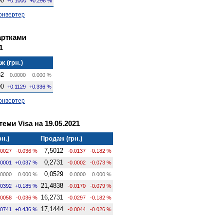
00
+0.1000
+0.298 %
онвертер
артками
1
ж (грн.)
82
0.0000
0.000 %
00
+0.1129
+0.336 %
онвертер
теми Visa на 19.05.2021
рн.)
Продаж (грн.)
7,5012
.0027
-0.036 %
-0.0137
-0.182 %
0,2731
.0001
+0.037 %
-0.0002
-0.073 %
0,0529
0000
0.000 %
0.0000
0.000 %
21,4838
.0392
+0.185 %
-0.0170
-0.079 %
16,2731
.0058
-0.036 %
-0.0297
-0.182 %
17,1444
.0741
+0.436 %
-0.0044
-0.026 %