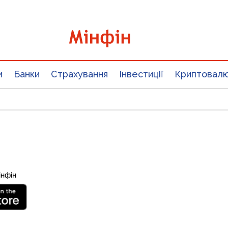
и
Банки
Страхування
Інвестиції
Криптовал
інфін