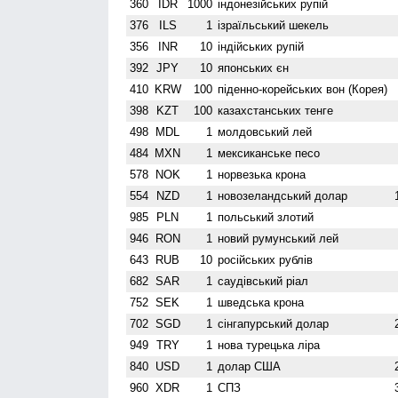
360
IDR
1000
індонезійських рупій
376
ILS
1
ізраїльський шекель
356
INR
10
індійських рупій
392
JPY
10
японських єн
410
KRW
100
піденно-корейських вон (Корея)
398
KZT
100
казахстанських тенге
498
MDL
1
молдовський лей
484
MXN
1
мексиканське песо
578
NOK
1
норвезька крона
554
NZD
1
ново­зеландський долар
985
PLN
1
польський злотий
946
RON
1
новий румунський лей
643
RUB
10
російських рублів
682
SAR
1
саудівський ріал
752
SEK
1
шведська крона
702
SGD
1
сінгапурський долар
949
TRY
1
нова турецька ліра
840
USD
1
долар США
960
XDR
1
СПЗ