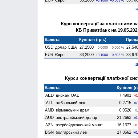
EUR
Євро
33,1000
33,70
+0.1000
+0.303 %
к
Курс конвертації за платіжними к
КБ Приватбанк на 19.05.202
Валюта
Купівля (грн.)
Прода
USD
долар США
27,2500
27,54
0.0000
0.000 %
EUR
Євро
33,2000
33,67
+0.1000
+0.302 %
к
Курси конвертації платіжної сис
Валюта
Купівля (г
AED
дирхам ОАЕ
7,4901
-0
ALL
албанський лек
0,2715
+0
AMD
вiрменський драм
0,0526
0.
AUD
австралійський долар
21,2663
+0
AZN
азербайджанський манат
16,1377
-0
BGN
болгарський лев
17,0562
+0