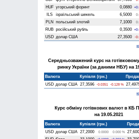
HUF
угорський форинт
0,0880
+0
ILS
ізраїльський шекель
6,5000
0.
PLN
польський злотий
7,1000
0.
RUB
російський рубль
0,3500
+0
USD
долар США
27,3500
-0
к
Середньозважений курс на готівковом
ринку України (за даними НБУ) на 19
Валюта
Купівля (грн.)
Продаж
USD
долар США
27,3596
27,497
-0.0351
-0.128 %
к
Курс обміну готівкових валют в КБ 
на 19.05.2021
Валюта
Купівля (грн.)
Прода
USD
долар США
27,2000
27,60
0.0000
0.000 %