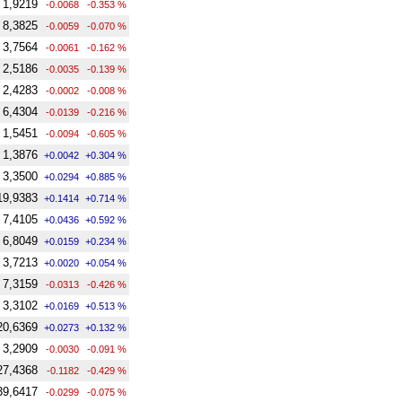
1,9219
-0.0068
-0.353 %
8,3825
-0.0059
-0.070 %
3,7564
-0.0061
-0.162 %
2,5186
-0.0035
-0.139 %
2,4283
-0.0002
-0.008 %
6,4304
-0.0139
-0.216 %
1,5451
-0.0094
-0.605 %
1,3876
+0.0042
+0.304 %
3,3500
+0.0294
+0.885 %
19,9383
+0.1414
+0.714 %
7,4105
+0.0436
+0.592 %
6,8049
+0.0159
+0.234 %
3,7213
+0.0020
+0.054 %
7,3159
-0.0313
-0.426 %
3,3102
+0.0169
+0.513 %
20,6369
+0.0273
+0.132 %
3,2909
-0.0030
-0.091 %
27,4368
-0.1182
-0.429 %
39,6417
-0.0299
-0.075 %