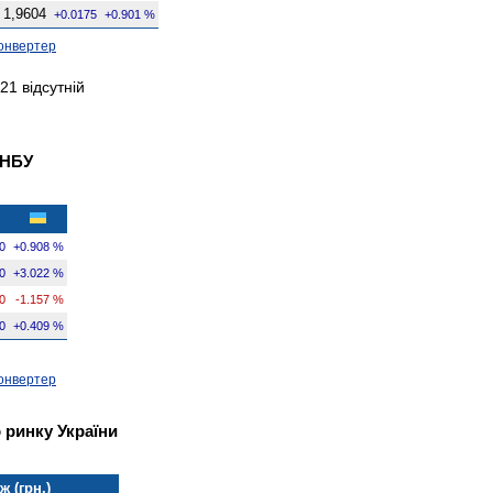
1,9604
+0.0175
+0.901 %
онвертер
21 відсутній
 НБУ
0
+0.908 %
0
+3.022 %
0
-1.157 %
0
+0.409 %
онвертер
 ринку України
 (грн.)