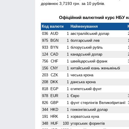
дорівнює 3,7193 грн. за 10 рублів.
Офіційний валютний курс НБУ на
Код валюти
Найменування
036
AUD
1
австралійський долар
975
BGN
1
болгарський лев
933
BYN
1
білоруський рубль
124
CAD
1
канадський долар
756
CHF
1
швейцарський франк
156
CNY
1
китайський юань женьмiньбi
203
CZK
1
чеська крона
208
DKK
1
данська крона
818
EGP
1
єгипетський фунт
978
EUR
1
Євро
826
GBP
1
фунт стерлінгів Велико­британії
344
HKD
1
гонконгівський долар
191
HRK
1
хорватська куна
348
HUF
100
угорських форинтів