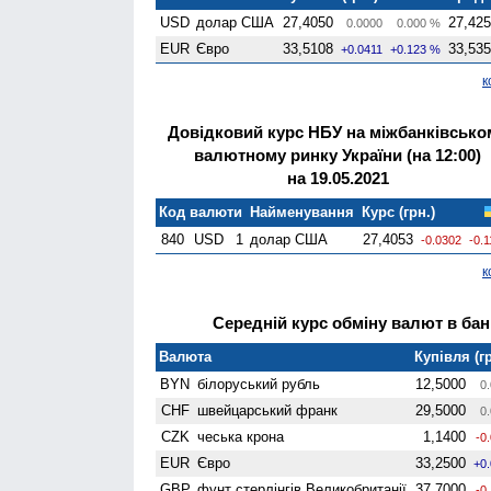
USD
долар США
27,4050
27,42
0.0000
0.000 %
EUR
Євро
33,5108
33,53
+0.0411
+0.123 %
к
Довідковий курс НБУ на міжбанківсько
валютному ринку України (на 12:00)
на 19.05.2021
Код валюти
Найменування
Курс (грн.)
840
USD
1
долар США
27,4053
-0.0302
-0.
к
Середній курс обміну валют в банк
Валюта
Купівля (гр
BYN
білоруський рубль
12,5000
0.
CHF
швейцарський франк
29,5000
0.
CZK
чеська крона
1,1400
-0
EUR
Євро
33,2500
+0
GBP
фунт стерлінгів Велико­британії
37,7000
-0