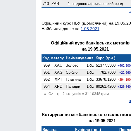
710
ZAR
1
південно-африканський ренд
к
Офіційний курс НБУ (щомісячний) на 19.05.20
Найближчі дані є на
1.05.2021
Офіційний курс банківських металів
на 19.05.2021
Код металу
Найменування
Курс (грн.)
959
XAU
Золото
1
51377,3300
Oz
+462.300
961
XAG
Срібло
1
782,7500
Oz
+22.960
962
XPT
Платина
1
33678,1200
Oz
-394.190
964
XPD
Паладій
1
80261,4200
Oz
+326.840
Oz – тройська унція = 31.10348 грам
к
Котирування міжбанківського валютного
на 19.05.2021
Валюта
Купівля (грн.)
Продаж