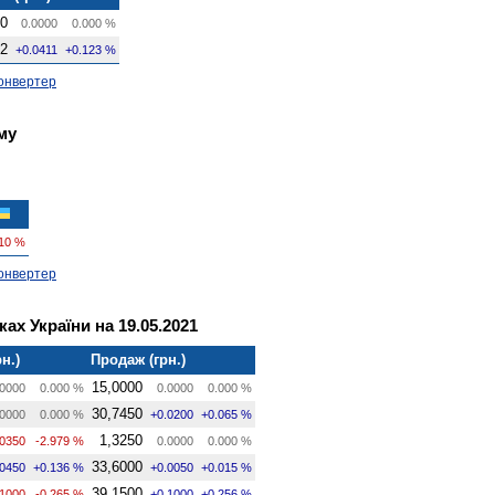
50
0.0000
0.000 %
52
+0.0411
+0.123 %
онвертер
му
110 %
онвертер
ах України на 19.05.2021
н.)
Продаж (грн.)
15,0000
0000
0.000 %
0.0000
0.000 %
30,7450
0000
0.000 %
+0.0200
+0.065 %
1,3250
.0350
-2.979 %
0.0000
0.000 %
33,6000
.0450
+0.136 %
+0.0050
+0.015 %
39,1500
.1000
-0.265 %
+0.1000
+0.256 %