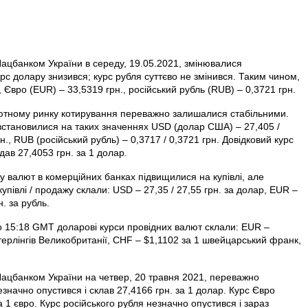
Нацбанком України в середу, 19.05.2021, змінювалися
урс долару знизився; курс рубля суттєво не змінився. Таким чином,
 Євро (EUR) – 33,5319 грн., російський рубль (RUB) – 0,3721 грн.
алютному ринку котирування переважно залишалися стабільними.
і встановилися на таких значеннях USD (долар США) – 27,405 /
н., RUB (російський рубль) – 0,3717 / 0,3721 грн. Довідковий курс
ав 27,4053 грн. за 1 долар.
ну валют в комерційних банках підвищилися на купівлі, але
упівлі / продажу склали: USD – 27,35 / 27,55 грн. за долар, EUR –
н. за рубль.
 о 15:18 GMT доларові курси провідних валют склали: EUR –
терлінгів Велико­британії, CHF – $1,1102 за 1 швейцарський франк,
Нацбанком України на четвер, 20 травня 2021, переважно
начно опустився і склав 27,4166 грн. за 1 долар. Курс Євро
а 1 євро. Курс російського рубля незначно опустився і зараз