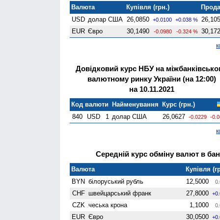
Валюта
Купівля (грн.)
Прода
USD
долар США
26,0850
26,10
+0.0100
+0.038 %
EUR
Євро
30,1490
30,17
-0.0980
-0.324 %
к
Довідковий курс НБУ на міжбанківсько
валютному ринку України (на 12:00)
на 10.11.2021
Код валюти
Найменування
Курс (грн.)
840
USD
1
долар США
26,0627
-0.0229
-0.
к
Середній курс обміну валют в банк
Валюта
Купівля (гр
BYN
білоруський рубль
12,5000
0.
CHF
швейцарський франк
27,8000
+0
CZK
чеська крона
1,1000
0.
EUR
Євро
30,0500
+0