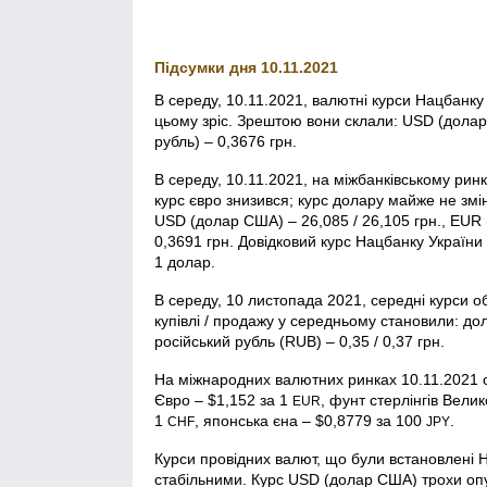
Підсумки дня 10.11.2021
В середу, 10.11.2021, валютні курси Нацбанк
цьому зріс. Зрештою вони склали: USD (долар 
рубль) – 0,3676 грн.
В середу, 10.11.2021, на міжбанківському рин
курс євро знизився; курс долару майже не змі
USD (долар США) – 26,085 / 26,105 грн., EUR (
0,3691 грн. Довідковий курс Нацбанку України
1 долар.
В середу, 10 листопада 2021, середні курси о
купівлі / продажу у середньому становили: дол
російський рубль (RUB) – 0,35 / 0,37 грн.
На міжнародних валютних ринках 10.11.2021 
Євро – $1,152 за 1
, фунт стерлінгів Велик
EUR
1
, японська єна – $0,8779 за 100
.
CHF
JPY
Курси провідних валют, що були встановлені 
стабільними. Курс USD (долар США) трохи опус