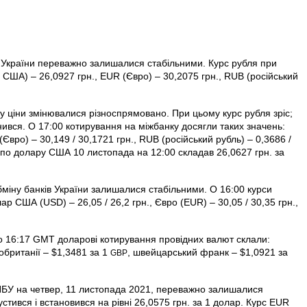
у України переважно залишалися стабільними. Курс рубля при
США) – 26,0927 грн., EUR (Євро) – 30,2075 грн., RUB (російський
ку ціни змінювалися різноспрямовано. При цьому курс рубля зріс;
нився. О 17:00 котирування на міжбанку досягли таких значень:
Євро) – 30,149 / 30,1721 грн., RUB (російський рубль) – 0,3686 /
 по долару США 10 листопада на 12:00 складав 26,0627 грн. за
бміну банків України залишалися стабільними. О 16:00 курси
ар США (USD) – 26,05 / 26,2 грн., Євро (EUR) – 30,05 / 30,35 грн.,
о 16:17 GMT доларові котирування провідних валют склали:
о­британії – $1,3481 за 1
, швейцарський франк – $1,0921 за
GBP
НБУ на четвер, 11 листопада 2021, переважно залишалися
тився і встановився на рівні 26,0575 грн. за 1 долар. Курс EUR