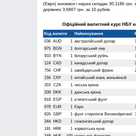
(Євро) знизився і наразі складає 30,1186 грн. 
дорівнює 3,6807 грн. за 10 рублів.
Офіційний валютний курс НБУ на
Код валюти
Найменування
036
AUD
1
австралійський долар
975
BGN
1
болгарський лев
933
BYN
1
білоруський рубль
124
CAD
1
канадський долар
756
CHF
1
швейцарський франк
156
CNY
1
китайський юань женьмiньбi
203
CZK
1
чеська крона
208
DKK
1
данська крона
818
EGP
1
єгипетський фунт
978
EUR
1
Євро
826
GBP
1
фунт стерлінгів Велико­британії
344
HKD
1
гонконгівський долар
191
HRK
1
хорватська куна
348
HUF
100
угорських форинтів