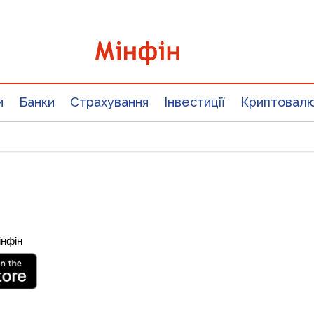
и
Банки
Страхування
Інвестиції
Криптовал
інфін