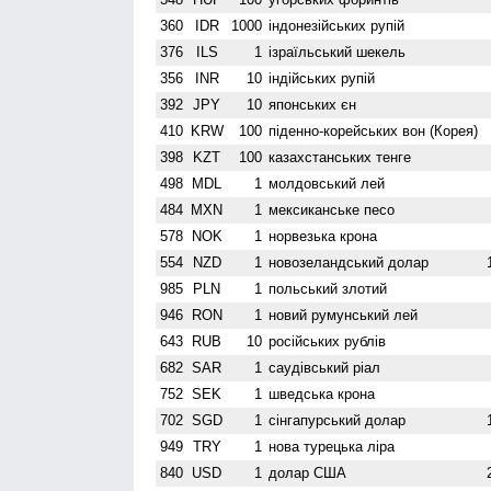
360
IDR
1000
індонезійських рупій
376
ILS
1
ізраїльський шекель
356
INR
10
індійських рупій
392
JPY
10
японських єн
410
KRW
100
піденно-корейських вон (Корея)
398
KZT
100
казахстанських тенге
498
MDL
1
молдовський лей
484
MXN
1
мексиканське песо
578
NOK
1
норвезька крона
554
NZD
1
ново­зеландський долар
985
PLN
1
польський злотий
946
RON
1
новий румунський лей
643
RUB
10
російських рублів
682
SAR
1
саудівський ріал
752
SEK
1
шведська крона
702
SGD
1
сінгапурський долар
949
TRY
1
нова турецька ліра
840
USD
1
долар США