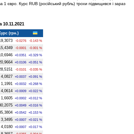
за 1 євро. Курс RUB (російський рубль) трохи підвищився і зараз
 10.11.2021
Курс (грн.)
19,3073
-0.0276
-0.143 %
15,4349
-0.0001
-0.001 %
10,6946
+0.0351
+0.329 %
20,9664
+0.0106
+0.051 %
28,5151
-0.0101
-0.035 %
4,0827
+0.0037
+0.091 %
1,1991
+0.0032
+0.268 %
4,0614
+0.0009
+0.022 %
1,6605
+0.0002
+0.012 %
30,2075
+0.0049
+0.016 %
35,3804
+0.0542
+0.153 %
3,3495
+0.0007
+0.021 %
4,0180
+0.0007
+0.017 %
8,3657
-0.0255
-0.304 %