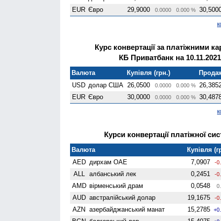
EUR
Євро
29,9000
30,500
0.0000
0.000 %
к
Курс конвертації за платіжними к
КБ Приватбанк на 10.11.2021
Валюта
Купівля (грн.)
Продаж
USD
долар США
26,0500
26,385
0.0000
0.000 %
EUR
Євро
30,0000
30,487
0.0000
0.000 %
к
Курси конвертації платіжної сис
Валюта
Купівля (г
AED
дирхам ОАЕ
7,0907
-0
ALL
албанський лек
0,2451
-0
AMD
вiрменський драм
0,0548
0.
AUD
австралійський долар
19,1675
-0
AZN
азербайджанський манат
15,2785
+0