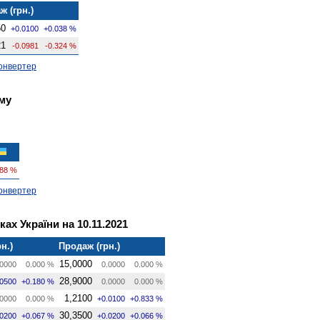
ж (грн.)
50
+0.0100
+0.038 %
21
-0.0981
-0.324 %
онвертер
му
088 %
онвертер
ах України на 10.11.2021
н.)
Продаж (грн.)
15,0000
0000
0.000 %
0.0000
0.000 %
28,9000
.0500
+0.180 %
0.0000
0.000 %
1,2100
0000
0.000 %
+0.0100
+0.833 %
30,3500
.0200
+0.067 %
+0.0200
+0.066 %