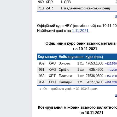
960
XDR
1
СПЗ
710
ZAR
1
південно-африканський ренд
к
Офіційний курс НБУ (щомісячний) на 10.11.202
Найближчі дані є на
1.11.2021
Офіційний курс банківських металів
на 10.11.2021
Код металу
Найменування
Курс (грн.)
959
XAU
Золото
1
47653,1000
Oz
+123.550
961
XAG
Срібло
1
635,4300
Oz
+0.200
962
XPT
Платина
1
27536,9300
Oz
+157.260
964
XPD
Паладій
1
54327,8700
Oz
+791.700
Oz – тройська унція = 31.10348 грам
к
Котирування міжбанківського валютного
на 10.11.2021