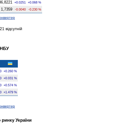
36,8221
+0.0251
+0.068 %
1,7359
-0.0040
-0.230 %
онвертер
1 відсутній
 НБУ
0
+0.260 %
0
+0.031 %
0
+0.574 %
0
+1.479 %
онвертер
 ринку України