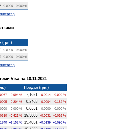
0
0.0000
0.000 %
онвертер
артками
 (грн.)
2
0.0000
0.000 %
8
0.0000
0.000 %
онвертер
теми Visa на 10.11.2021
рн.)
Продаж (грн.)
7,1021
.0067
-0.094 %
-0.0014
-0.020 %
0,2463
.0005
-0.204 %
-0.0004
-0.162 %
0,0551
0000
0.000 %
0.0000
0.000 %
19,3885
.0810
-0.421 %
-0.0031
-0.016 %
15,4051
.1740
+1.152 %
+0.0139
+0.090 %