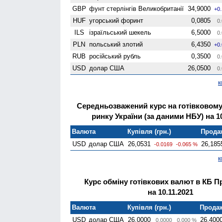
GBP
фунт стерлінгів Велико­британії
34,9000
+0
HUF
угорський форинт
0,0805
0.
ILS
ізраїльський шекель
6,5000
0.
PLN
польський злотий
6,4350
+0
RUB
російський рубль
0,3500
0.
USD
долар США
26,0500
0.
к
Середньозважений курс на готівковом
ринку України (за даними НБУ) на 10
Валюта
Купівля (грн.)
Продаж
USD
долар США
26,0531
26,185
-0.0169
-0.065 %
к
Курс обміну готівкових валют в КБ П
на 10.11.2021
Валюта
Купівля (грн.)
Продаж
USD
долар США
26,0000
26,400
0.0000
0.000 %