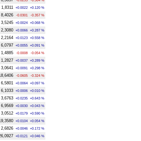
1,8311
+0.0022
+0.120 %
8,4026
-0.0301
-0.357 %
3,5245
+0.0024
+0.068 %
2,3080
+0.0066
+0.287 %
2,2164
+0.0123
+0.558 %
6,0797
+0.0055
+0.091 %
1,4885
-0.0008
-0.054 %
1,2827
+0.0037
+0.289 %
3,0641
+0.0091
+0.298 %
18,6406
-0.0605
-0.324 %
6,5801
+0.0064
+0.097 %
6,1033
+0.0006
+0.010 %
3,6763
+0.0235
+0.643 %
6,9569
+0.0030
+0.043 %
3,0512
+0.0179
+0.590 %
19,3580
+0.0104
+0.054 %
2,6826
+0.0046
+0.172 %
26,0927
+0.0121
+0.046 %