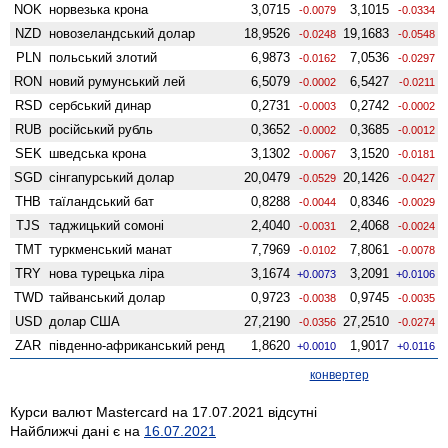
NOK
норвезька крона
3,0715
3,1015
-0.0079
-0.0334
NZD
ново­зеландський долар
18,9526
19,1683
-0.0248
-0.0548
PLN
польський злотий
6,9873
7,0536
-0.0162
-0.0297
RON
новий румунський лей
6,5079
6,5427
-0.0002
-0.0211
RSD
сербський динар
0,2731
0,2742
-0.0003
-0.0002
RUB
російський рубль
0,3652
0,3685
-0.0002
-0.0012
SEK
шведська крона
3,1302
3,1520
-0.0067
-0.0181
SGD
сінгапурський долар
20,0479
20,1426
-0.0529
-0.0427
THB
таїландський бат
0,8288
0,8346
-0.0044
-0.0029
TJS
таджицький сомоні
2,4040
2,4068
-0.0031
-0.0024
TMT
туркменський манат
7,7969
7,8061
-0.0102
-0.0078
TRY
нова турецька ліра
3,1674
3,2091
+0.0073
+0.0106
TWD
тайванський долар
0,9723
0,9745
-0.0038
-0.0035
USD
долар США
27,2190
27,2510
-0.0356
-0.0274
ZAR
південно-африканський ренд
1,8620
1,9017
+0.0010
+0.0116
конвертер
Курси валют Mastercard на 17.07.2021 відсутні
Найближчі дані є на
16.07.2021