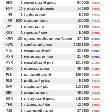
HKD
1
гонконгівський долар
54,9000
-0.0200
HUF
10
угорських форинтів
14,0300
-0.0500
INR
1
індійська рупія
5,7200
0.0000
IRR
1000
іранських ріалів
10,2000
0.0000
JPY
1
японська єна
3,8700
-0.0200
KGS
1
киргизький сом
5,0300
-0.0100
KRW
100
піденно-корейських вон (Корея)
37,4100
+0.0300
KWD
1
кувейтський динар
1420,1500
-1.0300
MDL
1
молдовський лей
23,8300
+0.0100
MXN
1
мексиканське песо
21,4700
+0.0100
MYR
1
малайзійський рингіт
101,3700
-0.1800
NOK
1
норвезька крона
48,4800
-0.3100
PLN
1
польський злотий
109,9500
-0.4500
RUB
1
російський рубль
5,7600
0.0000
SAR
1
саудівський ріал
113,7100
-0.0300
SEK
1
шведська крона
49,2200
-0.2200
SGD
1
сінгапурський долар
315,0600
-0.2200
THB
1
таїландський бат
13,0300
-0.0300
TJS
1
таджицький сомоні
37,7100
-0.0100