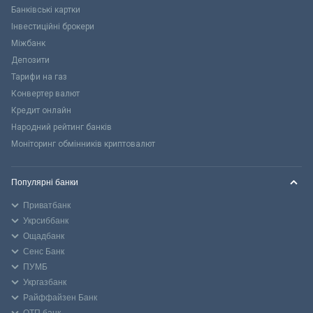
Банківські картки
Інвестиційні брокери
Міжбанк
Депозити
Тарифи на газ
Конвертер валют
Кредит онлайн
Народний рейтинг банків
Моніторинг обмінників криптовалют
Популярні банки
Приватбанк
Укрсиббанк
Ощадбанк
Сенс Банк
ПУМБ
Укргазбанк
Райффайзен Банк
ОТП банк