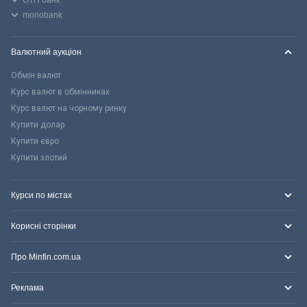
monobank
Валютний аукціон
Обмін валют
Курс валют в обмінниках
Курс валют на чорному ринку
Купити долар
Купити євро
Купити злотий
Курси по містах
Корисні сторінки
Про Minfin.com.ua
Реклама