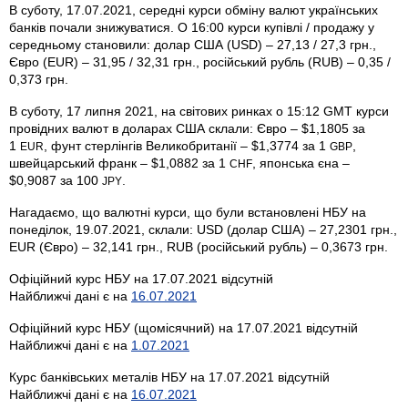
В суботу, 17.07.2021, середні курси обміну валют українських
банків почали знижуватися. О 16:00 курси купівлі / продажу у
середньому становили: долар США (USD) – 27,13 / 27,3 грн.,
Євро (EUR) – 31,95 / 32,31 грн., російський рубль (RUB) – 0,35 /
0,373 грн.
В суботу, 17 липня 2021, на світових ринках о 15:12 GMT курси
провідних валют в доларах США склали: Євро – $1,1805 за
1
, фунт стерлінгів Велико­британії – $1,3774 за 1
,
EUR
GBP
швейцарський франк – $1,0882 за 1
, японська єна –
CHF
$0,9087 за 100
.
JPY
Нагадаємо, що валютні курси, що були встановлені НБУ на
понеділок, 19.07.2021, склали: USD (долар США) – 27,2301 грн.,
EUR (Євро) – 32,141 грн., RUB (російський рубль) – 0,3673 грн.
Офіційний курс НБУ на 17.07.2021 відсутній
Найближчі дані є на
16.07.2021
Офіційний курс НБУ (щомісячний) на 17.07.2021 відсутній
Найближчі дані є на
1.07.2021
Курс банківських металів НБУ на 17.07.2021 відсутній
Найближчі дані є на
16.07.2021