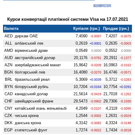
конвертер
Курси конвертації платіжної системи Visa на 17.07.2021
Валюта
Купівля (грн.)
Продаж (грн.)
AED
дирхам ОАЕ
7,4090
7,4207
-0.0097
-0.0075
ALL
албанський лек
0,2619
0,2635
+0.0001
-0.0003
AMD
вiрменський драм
0,0549
0,0552
0.0000
0.0000
AUD
австралійський долар
20,1176
20,2911
-0.0781
-0.1377
AZN
азербайджанський манат
15,9642
16,0963
-0.0209
-0.0162
BGN
болгарський лев
16,4080
16,4746
-0.0270
-0.0571
BRL
бразильський реал
5,3069
5,3712
+0.0039
-0.0283
BYN
білоруський рубль
10,7204
10,7754
+0.0164
+0.0291
CAD
канадський долар
21,5614
21,7018
-0.0419
-0.1262
CHF
швейцарський франк
29,5473
29,7306
-0.0902
-0.1930
CNY
китайський юань женьмiньбi
4,2049
4,2119
-0.0107
-0.0095
CZK
чеська крона
1,2544
1,2631
-0.0002
-0.0024
DKK
данська крона
4,3142
4,3324
-0.0082
-0.0148
EGP
єгипетський фунт
1,7274
1,7434
-0.0022
-0.0018