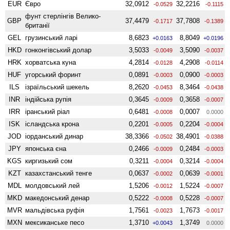
EUR
Євро
32,0912
32,2216
-0.0529
-0.1115
фунт стерлінгів Велико­
GBP
37,4479
37,7808
-0.1717
-0.1389
британії
GEL
грузинський ларі
8,6823
8,8049
+0.0163
+0.0196
HKD
гонконгівський долар
3,5033
3,5090
-0.0049
-0.0037
HRK
хорватська куна
4,2814
4,2908
-0.0128
-0.0114
HUF
угорський форинт
0,0891
0,0900
-0.0003
-0.0003
ILS
ізраїльський шекель
8,2620
8,3464
-0.0453
-0.0438
INR
індійська рупія
0,3645
0,3658
-0.0009
-0.0007
IRR
іранський ріал
0,6481
0,0007
-0.0008
0.0000
ISK
ісландська крона
0,2201
0,2204
-0.0005
-0.0004
JOD
іорданський динар
38,3366
38,4901
-0.0502
-0.0388
JPY
японська єна
0,2466
0,2484
-0.0009
-0.0003
KGS
киргизький сом
0,3211
0,3214
-0.0004
-0.0004
KZT
казахстанський тенге
0,0637
0,0639
-0.0002
-0.0001
MDL
молдовський лей
1,5206
1,5224
-0.0012
-0.0007
MKD
македонський денар
0,5222
0,5228
-0.0008
-0.0007
MVR
мальдівська руфія
1,7561
1,7673
-0.0023
-0.0017
MXN
мексиканське песо
1,3710
1,3749
+0.0043
0.0000