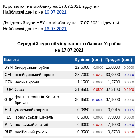
Курс валют на міжбанку на 17.07.2021 відсутній
Найближчі дані є на
16.07.2021
Довідковий курс НБУ на міжбанку на 17.07.2021 відсутній
Найближчі дані є на
16.07.2021
Середній курс обміну валют в банках України
на 17.07.2021
Валюта
Купівля (грн.)
Продаж (грн.)
BYN
білоруський рубль
12,5000
15,0000
0.0000
0.0000
CHF
швейцарський франк
28,7000
30,0000
-0.0250
+0.0050
CZK
чеська крона
1,1500
1,2700
0.0000
0.0000
EUR
Євро
31,9500
32,3100
-0.0500
-0.0400
фунт стерлінгів Велико­
GBP
36,8500
37,9000
+0.0500
0.0000
британії
HUF
угорський форинт
0,0850
0,0915
0.0000
+0.0005
ILS
ізраїльський шекель
6,5000
7,5000
0.0000
0.0000
PLN
польський злотий
6,8000
7,1000
-0.0200
+0.0200
RUB
російський рубль
0,3500
0,3730
0.0000
-0.0020