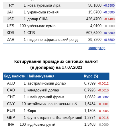
TRY
1
нова турецька ліра
50,1800
+0.3300
UAH
1
українська гривня
15,6700
+0.0300
USD
1
долар США
426,4700
-0.1400
UZS
100
узбецьких сумів
4,0100
0.0000
XDR
1
СПЗ
607,5400
+0.5800
ZAR
1
південно-африканський ренд
29,7200
+0.3500
конвертер
Котирування провідних світових валют
(в доларах) на 17.07.2021
Код валюти
Найменування
Курс ($)
AUD
1
австралійський долар
0,7399
-0.0012
CAD
1
канадський долар
0,7926
-0.0010
CHF
1
швейцарський франк
1,0882
+0.0002
CNY
10
китайських юанів женьмiньбi
1,5434
-0.0001
EUR
1
Євро
1,1805
-0.0005
GBP
1
фунт стерлінгів Велико­британії
1,3774
-0.0015
INR
100
індійських рупій
1,3403
0.0000