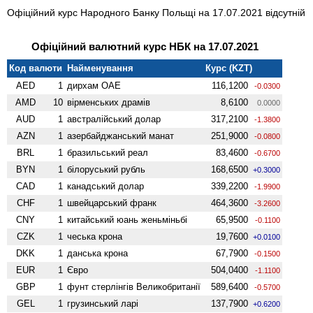
Офіційний курс Народного Банку Польщі на 17.07.2021 відсутній
Офіційний валютний курс НБК на 17.07.2021
Код валюти
Найменування
Курс (KZT)
AED
1
дирхам ОАЕ
116,1200
-0.0300
AMD
10
вiрменських драмів
8,6100
0.0000
AUD
1
австралійський долар
317,2100
-1.3800
AZN
1
азербайджанський манат
251,9000
-0.0800
BRL
1
бразильський реал
83,4600
-0.6700
BYN
1
білоруський рубль
168,6500
+0.3000
CAD
1
канадський долар
339,2200
-1.9900
CHF
1
швейцарський франк
464,3600
-3.2600
CNY
1
китайський юань женьмiньбi
65,9500
-0.1100
CZK
1
чеська крона
19,7600
+0.0100
DKK
1
данська крона
67,7900
-0.1500
EUR
1
Євро
504,0400
-1.1100
GBP
1
фунт стерлінгів Велико­британії
589,6400
-0.5700
GEL
1
грузинський ларі
137,7900
+0.6200