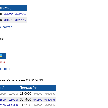
ж (грн.)
50
+0.0250
+0.089 %
50
+0.0778
+0.231 %
онвертер
му
34 %
онвертер
ах України на 20.04.2021
н.)
Продаж (грн.)
15,0000
0000
0.000 %
0.0000
0.000 %
30,7500
.1500
+0.509 %
+0.1500
+0.490 %
1,3100
.0200
+1.739 %
0.0000
0.000 %