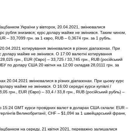
ацбанком України у вівторок, 20.04.2021, змінювалися
урс рубля знизився; курс долару майже не змінився. Таким чином,
UR – 33,7099 грн. за 1 євро, RUB – 0,3674 грн. за 1 рубль.
20.04.2021 котирування змінювалися в різних діапазонах. При
урс долару майже не змінився. О 17:00 валютні котирування
8,025 грн., EUR (Євро) – 33,725 / 33,745 грн., RUB (російський
 НБУ по долару США 20 квітня на 12:00 складав 28,0111 грн. за
ках 20.04.2021 змінювалися в різних діапазонах. При цьому курс
с долару майже не змінився. О 16:00 середні курси купівлі /
05 грн., EUR (Євро) – 33,4 / 33,8 грн., RUB (російський рубль) –
о 15:24 GMT курси провідних валют в доларах США склали: EUR –
терлінгів Велико­британії, CHF – $1,094 за 1 швейцарський франк,
Нацбанком на середу, 21 квітня 2021, переважно залишалися