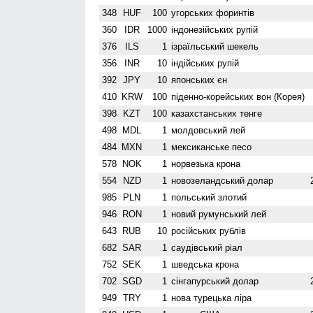
348
HUF
100
угорських форинтів
360
IDR
1000
індонезійських рупій
376
ILS
1
ізраїльський шекель
356
INR
10
індійських рупій
392
JPY
10
японських єн
410
KRW
100
піденно-корейських вон (Корея)
398
KZT
100
казахстанських тенге
498
MDL
1
молдовський лей
484
MXN
1
мексиканське песо
578
NOK
1
норвезька крона
554
NZD
1
ново­зеландський долар
985
PLN
1
польський злотий
946
RON
1
новий румунський лей
643
RUB
10
російських рублів
682
SAR
1
саудівський ріал
752
SEK
1
шведська крона
702
SGD
1
сінгапурський долар
949
TRY
1
нова турецька ліра