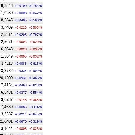
9,3546
+0.0700
+0.754 %
1,9230
+0.0008
+0.042 %
8,5845
+0.0485
+0.568 %
3,7409
-0.0223
-0.593 %
2,5914
+0.0205
+0.797 %
2,5071
-0.0005
-0.020 %
6,5043
-0.0023
-0.035 %
1,5649
-0.0005
-0.032 %
1,4113
+0.0086
+0.613 %
3,3782
+0.0334
+0.999 %
20,1200
+0.0931
+0.465 %
7,4154
+0.0463
+0.628 %
6,8431
+0.0377
+0.554 %
3,6737
-0.0143
-0.388 %
7,4680
+0.0085
+0.114 %
3,3387
+0.0214
+0.645 %
21,0481
+0.0670
+0.319 %
3,4644
-0.0008
-0.023 %