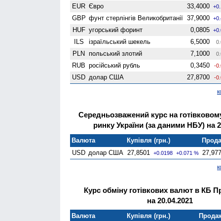
EUR
Євро
33,4000
+0
GBP
фунт стерлінгів Велико­британії
37,9000
+0
HUF
угорський форинт
0,0805
+0
ILS
ізраїльський шекель
6,5000
0.
PLN
польський злотий
7,1000
0.
RUB
російський рубль
0,3450
-0
USD
долар США
27,8700
-0
к
Середньозважений курс на готівково
ринку України (за даними НБУ) на 2
Валюта
Купівля (грн.)
Прода
USD
долар США
27,8501
27,97
+0.0198
+0.071 %
к
Курс обміну готівкових валют в КБ П
на 20.04.2021
Валюта
Купівля (грн.)
Продаж