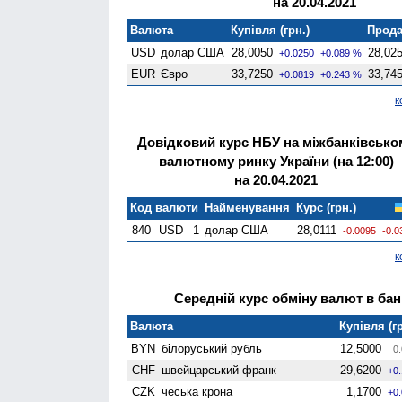
на 20.04.2021
Валюта
Купівля (грн.)
Прода
USD
долар США
28,0050
28,02
+0.0250
+0.089 %
EUR
Євро
33,7250
33,74
+0.0819
+0.243 %
к
Довідковий курс НБУ на міжбанківсько
валютному ринку України (на 12:00)
на 20.04.2021
Код валюти
Найменування
Курс (грн.)
840
USD
1
долар США
28,0111
-0.0095
-0.0
к
Середній курс обміну валют в банк
Валюта
Купівля (гр
BYN
білоруський рубль
12,5000
0.
CHF
швейцарський франк
29,6200
+0
CZK
чеська крона
1,1700
+0