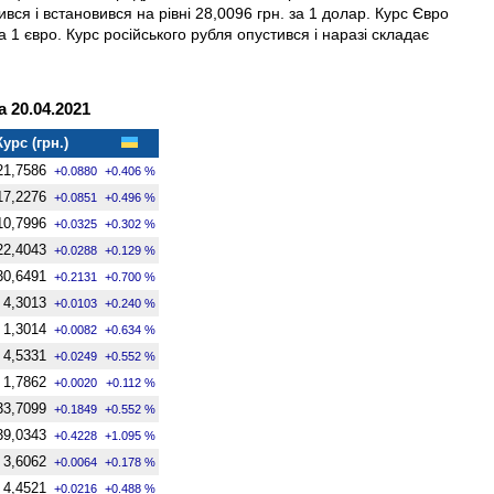
ся і встановився на рівні 28,0096 грн. за 1 долар. Курс Євро
а 1 євро. Курс російського рубля опустився і наразі складає
 20.04.2021
Курс (грн.)
21,7586
+0.0880
+0.406 %
17,2276
+0.0851
+0.496 %
10,7996
+0.0325
+0.302 %
22,4043
+0.0288
+0.129 %
30,6491
+0.2131
+0.700 %
4,3013
+0.0103
+0.240 %
1,3014
+0.0082
+0.634 %
4,5331
+0.0249
+0.552 %
1,7862
+0.0020
+0.112 %
33,7099
+0.1849
+0.552 %
39,0343
+0.4228
+1.095 %
3,6062
+0.0064
+0.178 %
4,4521
+0.0216
+0.488 %