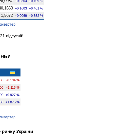
28,0087
+0.0304
+0.109 %
40,1663
+0.1603
+0.401 %
1,9672
+0.0069
+0.352 %
онвертер
21 відсутній
в НБУ
600
-0.134 %
600
-1.113 %
00
+0.927 %
00
+1.875 %
онвертер
 ринку України