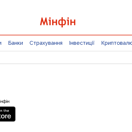
и
Банки
Страхування
Інвестиції
Криптовал
інфін