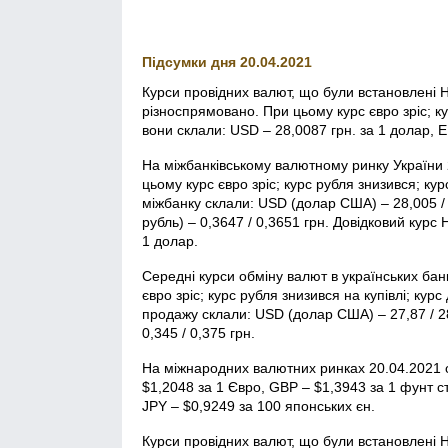
Підсумки дня 20.04.2021
Курси провідних валют, що були встановлені Н
різноспрямовано. При цьому курс євро зріс; к
вони склали: USD – 28,0087 грн. за 1 долар, E
На міжбанківському валютному ринку України 
цьому курс євро зріс; курс рубля знизився; к
міжбанку склали: USD (долар США) – 28,005 / 2
рубль) – 0,3647 / 0,3651 грн. Довідковий курс
1 долар.
Середні курси обміну валют в українських бан
євро зріс; курс рубля знизився на купівлі; кур
продажу склали: USD (долар США) – 27,87 / 28,
0,345 / 0,375 грн.
На міжнародних валютних ринках 20.04.2021 
$1,2048 за 1 Євро, GBP – $1,3943 за 1 фунт с
JPY – $0,9249 за 100 японських єн.
Курси провідних валют, що були встановлені 