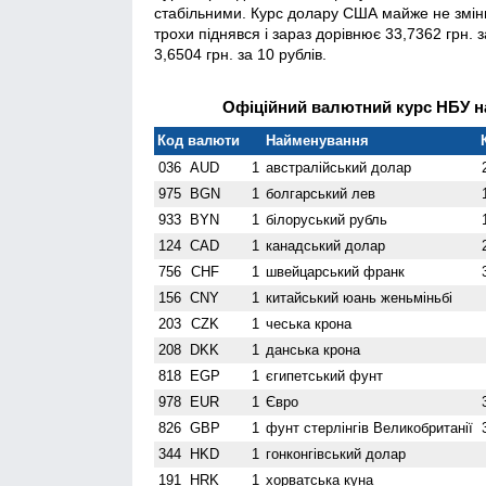
стабільними. Курс долару США майже не змінив
трохи піднявся і зараз дорівнює 33,7362 грн. з
3,6504 грн. за 10 рублів.
Офіційний валютний курс НБУ на
Код валюти
Найменування
036
AUD
1
австралійський долар
975
BGN
1
болгарський лев
933
BYN
1
білоруський рубль
124
CAD
1
канадський долар
756
CHF
1
швейцарський франк
156
CNY
1
китайський юань женьмiньбi
203
CZK
1
чеська крона
208
DKK
1
данська крона
818
EGP
1
єгипетський фунт
978
EUR
1
Євро
826
GBP
1
фунт стерлінгів Велико­британії
344
HKD
1
гонконгівський долар
191
HRK
1
хорватська куна