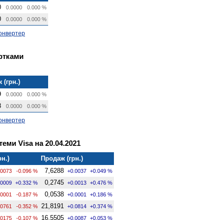
0
0.0000
0.000 %
0
0.0000
0.000 %
онвертер
артками
 (грн.)
9
0.0000
0.000 %
8
0.0000
0.000 %
онвертер
теми Visa на 20.04.2021
рн.)
Продаж (грн.)
7,6288
.0073
-0.096 %
+0.0037
+0.049 %
0,2745
.0009
+0.332 %
+0.0013
+0.476 %
0,0538
.0001
-0.187 %
+0.0001
+0.186 %
21,8191
.0761
-0.352 %
+0.0814
+0.374 %
16,5505
.0175
-0.107 %
+0.0087
+0.053 %