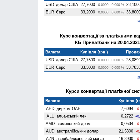
USD
долар США
27,7000
28,100
0.0000
0.000 %
EUR
Євро
33,2000
33,800
0.0000
0.000 %
к
Курс конвертації за платіжними к
КБ Приватбанк на 20.04.2021
Валюта
Купівля (грн.)
Продаж
USD
долар США
27,7500
28,089
0.0000
0.000 %
EUR
Євро
33,3000
33,783
0.0000
0.000 %
к
Курси конвертації платіжної сис
Валюта
Купівля (г
AED
дирхам ОАЕ
7,6094
-0
ALL
албанський лек
0,2722
+0
AMD
вiрменський драм
0,0534
-0
AUD
австралійський долар
21,5300
-0
AZN
азербайджанський манат
16,3930
-0