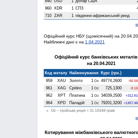
840
USD
1
долар США
960
XDR
1
СПЗ
710
ZAR
1
південно-африканський ренд
к
Офіційний курс НБУ (щомісячний) на 20.04.20
Найближчі дані є на
1.04.2021
Офіційний курс банківських металі
на 20.04.2021
Код металу
Найменування
Курс (грн.)
959
XAU
Золото
1
49774,2600
Oz
-66.5
961
XAG
Срібло
1
725,1300
Oz
-8.1
962
XPT
Платина
1
34039,2500
Oz
+312.81
964
XPD
Паладій
1
79201,3200
Oz
+1457.46
Oz – тройська унція = 31.10348 грам
к
Котирування міжбанківського валютного