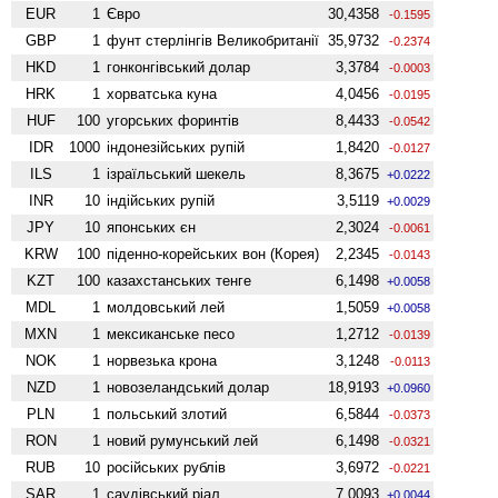
EUR
1
Євро
30,4358
-0.1595
GBP
1
фунт стерлінгів Велико­британії
35,9732
-0.2374
HKD
1
гонконгівський долар
3,3784
-0.0003
HRK
1
хорватська куна
4,0456
-0.0195
HUF
100
угорських форинтів
8,4433
-0.0542
IDR
1000
індонезійських рупій
1,8420
-0.0127
ILS
1
ізраїльський шекель
8,3675
+0.0222
INR
10
індійських рупій
3,5119
+0.0029
JPY
10
японських єн
2,3024
-0.0061
KRW
100
піденно-корейських вон (Корея)
2,2345
-0.0143
KZT
100
казахстанських тенге
6,1498
+0.0058
MDL
1
молдовський лей
1,5059
+0.0058
MXN
1
мексиканське песо
1,2712
-0.0139
NOK
1
норвезька крона
3,1248
-0.0113
NZD
1
ново­зеландський долар
18,9193
+0.0960
PLN
1
польський злотий
6,5844
-0.0373
RON
1
новий румунський лей
6,1498
-0.0321
RUB
10
російських рублів
3,6972
-0.0221
SAR
1
саудівський ріал
7,0093
+0.0044