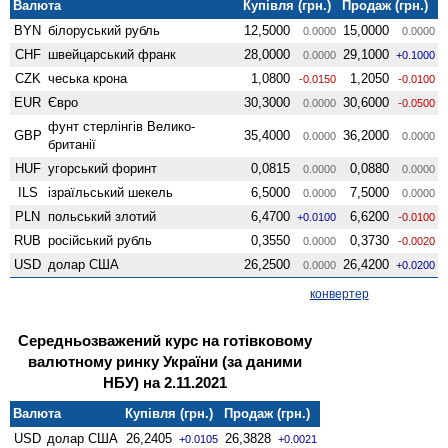
Валюта
Купівля (грн.)
Продаж (грн.)
BYN
білоруський рубль
12,5000
15,0000
0.0000
0.0000
CHF
швейцарський франк
28,0000
29,1000
0.0000
+0.1000
CZK
чеська крона
1,0800
1,2050
-0.0150
-0.0100
EUR
Євро
30,3000
30,6000
0.0000
-0.0500
фунт стерлінгів Велико­
GBP
35,4000
36,2000
0.0000
0.0000
британії
HUF
угорський форинт
0,0815
0,0880
0.0000
0.0000
ILS
ізраїльський шекель
6,5000
7,5000
0.0000
0.0000
PLN
польський злотий
6,4700
6,6200
+0.0100
-0.0100
RUB
російський рубль
0,3550
0,3730
0.0000
-0.0020
USD
долар США
26,2500
26,4200
0.0000
+0.0200
конвертер
Середньозважений курс на готівковому
валютному ринку України (за даними
НБУ) на 2.11.2021
Валюта
Купівля (грн.)
Продаж (грн.)
USD
долар США
26,2405
26,3828
+0.0105
+0.0021