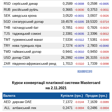
RSD
сербський динар
0,2589
0,2598
+0.0008
+0.0005
RUB
російський рубль
0,3665
0,3753
-0.0030
-0.0011
SEK
шведська крона
3,0520
3,0937
+0.0031
-0.0026
SGD
сінгапурський долар
19,4578
19,5320
+0.0205
-0.0714
THB
таїландський бат
0,7851
0,7926
-0.0002
-0.0024
TJS
таджицький сомоні
2,3381
2,3396
+0.0035
-0.0012
TMT
туркменський манат
7,5334
7,5381
+0.0112
-0.0040
TRY
нова турецька ліра
2,7274
2,7803
+0.0079
+0.0040
TWD
тайванський долар
0,9441
0,9450
+0.0010
-0.0009
USD
долар США
26,2992
26,3155
+0.0394
-0.0139
ZAR
південно-африканський ренд
1,7013
1,7339
-0.0110
-0.0098
конвертер
Курси конвертації платіжної системи Mastercard
на 2.11.2021
Валюта
Купівля (грн.)
Продаж (грн.)
AED
дирхам ОАЕ
7,1372
7,1639
-0.0144
-0.0089
ALL
албанський лек
0,2471
0,2486
-0.0004
-0.0004