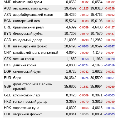
AMD
вiрменський драм
0,0552
0,0554
-0.0002
-0.0002
AUD
австралійський долар
19,4699
19,8310
-0.1925
-0.0239
AZN
азербайджанський манат
15,4239
15,4762
-0.0312
-0.0192
BGN
болгарський лев
15,5234
15,6103
-0.0388
-0.0017
BRL
бразильський реал
4,6099
4,6438
-0.0089
-0.0427
BYN
білоруський рубль
10,7206
10,7570
-0.0570
-0.0487
CAD
канадський долар
21,0996
21,2982
-0.0798
-0.0320
CHF
швейцарський франк
28,6496
28,9597
+0.0108
+0.0247
CNY
китайський юань женьмiньбi
4,0940
4,1145
-0.0099
-0.0064
CZK
чеська крона
1,1859
1,1960
+0.0058
+0.0020
DKK
данська крона
4,0800
4,1076
+0.0024
+0.0019
EGP
єгипетський фунт
1,6725
1,6822
-0.0042
-0.0021
EUR
Євро
30,3542
30,5599
+0.0224
+0.0151
фунт стерлінгів Велико­
GBP
35,6809
35,9994
-0.1581
-0.0769
британії
GEL
грузинський ларі
8,3423
8,3871
-0.0009
+0.0003
HKD
гонконгівський долар
3,3687
3,3816
-0.0070
-0.0049
HRK
хорватська куна
4,0302
4,0618
-0.0166
+0.0014
HUF
угорський форинт
0,0841
0,0851
0.0000
+0.0003