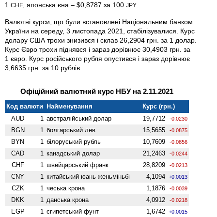
1
, японська єна – $0,8787 за 100
.
CHF
JPY
Валютні курси, що були встановлені Національним банком
України на середу, 3 листопада 2021, стабілізувалися. Курс
долару США трохи знизився і склав 26,2904 грн. за 1 долар.
Курс Євро трохи піднявся і зараз дорівнює 30,4903 грн. за
1 євро. Курс російського рубля опустився і зараз дорівнює
3,6635 грн. за 10 рублів.
Офіційний валютний курс НБУ на 2.11.2021
Код валюти
Найменування
Курс (грн.)
AUD
1
австралійський долар
19,7712
-0.0230
BGN
1
болгарський лев
15,5655
-0.0875
BYN
1
білоруський рубль
10,7609
-0.0856
CAD
1
канадський долар
21,2463
-0.0244
CHF
1
швейцарський франк
28,8209
-0.0213
CNY
1
китайський юань женьмiньбi
4,1094
+0.0013
CZK
1
чеська крона
1,1876
-0.0039
DKK
1
данська крона
4,0912
-0.0218
EGP
1
єгипетський фунт
1,6742
+0.0015