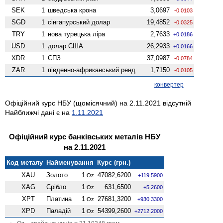
SEK
1
шведська крона
3,0697
-0.0103
SGD
1
сінгапурський долар
19,4852
-0.0325
TRY
1
нова турецька ліра
2,7633
+0.0186
USD
1
долар США
26,2933
+0.0166
XDR
1
СПЗ
37,0987
-0.0784
ZAR
1
південно-африканський ренд
1,7150
-0.0105
конвертер
Офіційний курс НБУ (щомісячний) на 2.11.2021 відсутній
Найближчі дані є на
1.11.2021
Офіційний курс банківських металів НБУ
на 2.11.2021
Код металу
Найменування
Курс (грн.)
XAU
Золото
1
47082,6200
Oz
+119.5900
XAG
Срібло
1
631,6500
Oz
+5.2600
XPT
Платина
1
27681,3200
Oz
+930.3300
XPD
Паладій
1
54399,2600
Oz
+2712.2000