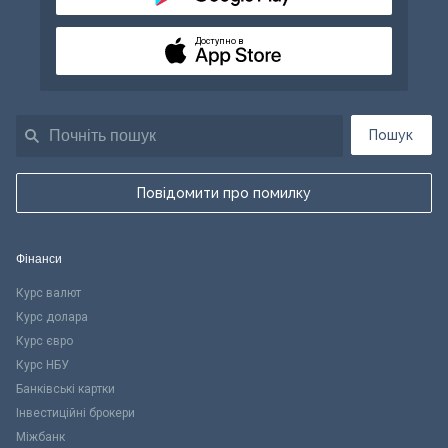
Доступно в
Пошук
Повідомити про помилку
Фінанси
Курс валют
Курс долара
Курс євро
Курс НБУ
Банківські картки
Інвестиційні брокери
Міжбанк