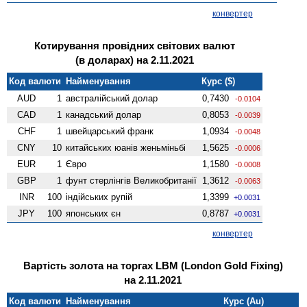
конвертер
Котирування провідних світових валют
(в доларах) на 2.11.2021
Код валюти
Найменування
Курс ($)
AUD
1
австралійський долар
0,7430
-0.0104
CAD
1
канадський долар
0,8053
-0.0039
CHF
1
швейцарський франк
1,0934
-0.0048
CNY
10
китайських юанів женьмiньбi
1,5625
-0.0006
EUR
1
Євро
1,1580
-0.0008
GBP
1
фунт стерлінгів Велико­британії
1,3612
-0.0063
INR
100
індійських рупій
1,3399
+0.0031
JPY
100
японських єн
0,8787
+0.0031
конвертер
Вартість золота на торгах LBM (London Gold Fixing)
на 2.11.2021
Код валюти
Найменування
Курс (Au)