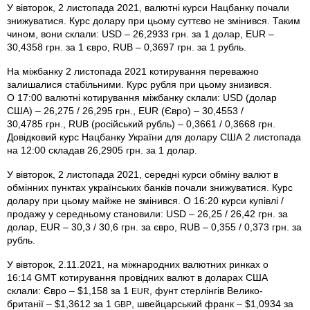
У вівторок, 2 листопада 2021, валютні курси Нацбанку почали
знижуватися. Курс долару при цьому суттєво не змінився. Таким
чином, вони склали: USD – 26,2933 грн. за 1 долар, EUR –
30,4358 грн. за 1 євро, RUB – 0,3697 грн. за 1 рубль.
На міжбанку 2 листопада 2021 котирування переважно
залишалися стабільними. Курс рубля при цьому знизився.
О 17:00 валютні котирування міжбанку склали: USD (долар
США) – 26,275 / 26,295 грн., EUR (Євро) – 30,4553 /
30,4785 грн., RUB (російський рубль) – 0,3661 / 0,3668 грн.
Довідковий курс Нацбанку України для долару США 2 листопада
на 12:00 складав 26,2905 грн. за 1 долар.
У вівторок, 2 листопада 2021, середні курси обміну валют в
обмінних пунктах українських банків почали знижуватися. Курс
долару при цьому майже не змінився. О 16:20 курси купівлі /
продажу у середньому становили: USD – 26,25 / 26,42 грн. за
долар, EUR – 30,3 / 30,6 грн. за євро, RUB – 0,355 / 0,373 грн. за
рубль.
У вівторок, 2.11.2021, на міжнародних валютних ринках о
16:14 GMT котирування провідних валют в доларах США
склали: Євро – $1,158 за 1
, фунт стерлінгів Велико­
EUR
британії – $1,3612 за 1
, швейцарський франк – $1,0934 за
GBP