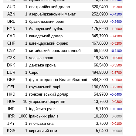
AUD
1
австралійський долар
320,9400
-0.9300
AZN
1
азербайджанський манат
252,6900
+0.4100
BRL
1
бразильський реал
75,8900
+0.2400
BYN
1
білоруський рубль
175,6200
-1.2600
CAD
1
канадський долар
345,7900
-0.4100
CHF
1
швейцарський франк
467,8600
-0.8200
CNY
1
китайський юань женьмiньбi
66,8800
+0.1100
CZK
1
чеська крона
19,3400
-0.0500
DKK
1
данська крона
66,5400
-0.3500
EUR
1
Євро
494,9300
-2.5700
GBP
1
фунт стерлінгів Велико­британії
584,3900
-4.2500
GEL
1
грузинський ларі
136,0300
-0.2100
HKD
1
гонконгівський долар
54,9700
+0.0400
HUF
10
угорських форинтів
13,7600
-0.0300
INR
1
індійська рупія
5,7100
+0.0100
IRR
1000
іранських ріалів
10,2000
0.0000
JPY
1
японська єна
3,7500
-0.0100
KGS
1
киргизький сом
5,0400
0.0000