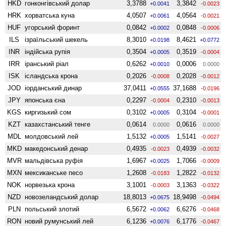
HKD
гонконгівський долар
3,3788
3,3842
+0.0041
-0.0023
HRK
хорватська куна
4,0507
4,0564
+0.0061
-0.0021
HUF
угорський форинт
0,0842
0,0848
+0.0002
-0.0006
ILS
ізраїльський шекель
8,3010
8,4621
+0.0198
+0.0772
INR
індійська рупія
0,3504
0,3519
+0.0005
-0.0004
IRR
іранський ріал
0,6262
0,0006
+0.0010
0.0000
ISK
ісландська крона
0,2026
0,2028
-0.0008
-0.0012
JOD
іорданський динар
37,0411
37,1688
+0.0555
-0.0196
JPY
японська єна
0,2297
0,2310
-0.0004
-0.0013
KGS
киргизький сом
0,3102
0,3104
+0.0005
-0.0001
KZT
казахстанський тенге
0,0614
0,0616
0.0000
0.0000
MDL
молдовський лей
1,5132
1,5141
+0.0005
-0.0027
MKD
македонський денар
0,4935
0,4939
-0.0023
-0.0032
MVR
мальдівська руфія
1,6967
1,7066
+0.0025
-0.0009
MXN
мексиканське песо
1,2608
1,2822
-0.0183
-0.0132
NOK
норвезька крона
3,1001
3,1363
-0.0003
-0.0322
NZD
ново­зеландський долар
18,8013
18,9498
+0.0675
-0.0494
PLN
польський злотий
6,5672
6,6276
+0.0062
-0.0468
RON
новий румунський лей
6,1236
6,1776
+0.0076
-0.0467