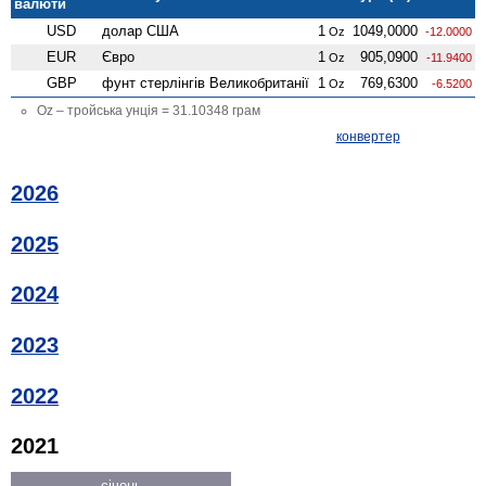
валюти
USD
долар США
1
1049,0000
Oz
-12.0000
EUR
Євро
1
905,0900
Oz
-11.9400
GBP
фунт стерлінгів Велико­британії
1
769,6300
Oz
-6.5200
Oz – тройська унція = 31.10348 грам
конвертер
2026
2025
2024
2023
2022
2021
січень