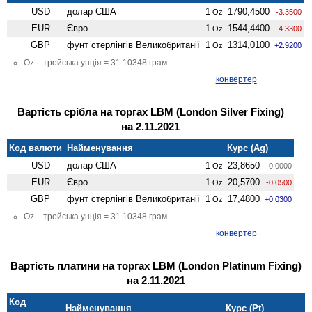
USD
долар США
1
1790,4500
Oz
-3.3500
EUR
Євро
1
1544,4400
Oz
-4.3300
GBP
фунт стерлінгів Велико­британії
1
1314,0100
Oz
+2.9200
Oz – тройська унція = 31.10348 грам
конвертер
Вартість срібла на торгах LBM (London Silver Fixing)
на 2.11.2021
Код валюти
Найменування
Курс (Ag)
USD
долар США
1
23,8650
Oz
0.0000
EUR
Євро
1
20,5700
Oz
-0.0500
GBP
фунт стерлінгів Велико­британії
1
17,4800
Oz
+0.0300
Oz – тройська унція = 31.10348 грам
конвертер
Вартість платини на торгах LBM (London Platinum Fixing)
на 2.11.2021
Код
Найменування
Курс (Pt)