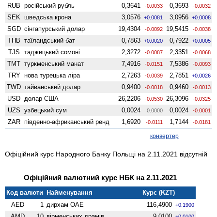
RUB
російський рубль
0,3641
0,3693
-0.0033
-0.0032
SEK
шведська крона
3,0576
3,0956
+0.0081
+0.0008
SGD
сінгапурський долар
19,4304
19,5415
-0.0092
-0.0038
THB
таїландський бат
0,7863
0,7922
+0.0020
+0.0005
TJS
таджицький сомоні
2,3272
2,3351
-0.0087
-0.0068
TMT
туркменський манат
7,4916
7,5386
-0.0151
-0.0093
TRY
нова турецька ліра
2,7263
2,7851
-0.0039
+0.0026
TWD
тайванський долар
0,9400
0,9460
-0.0018
-0.0013
USD
долар США
26,2206
26,3096
-0.0530
-0.0325
UZS
узбецький сум
0,0024
0,0024
0.0000
-0.0001
ZAR
південно-африканський ренд
1,6920
1,7144
-0.0111
-0.0181
конвертер
Офіційний курс Народного Банку Польщі на 2.11.2021 відсутній
Офіційний валютний курс НБК на 2.11.2021
Код валюти
Найменування
Курс (KZT)
AED
1
дирхам ОАЕ
116,4900
+0.1900
AMD
10
вiрменських драмів
9,0100
+0.0100