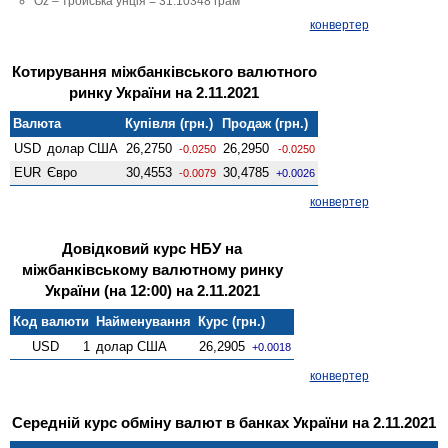
Oz – тройська унція = 31.10348 грам
конвертер
Котирування міжбанківського валютного
ринку України на 2.11.2021
Валюта
Купівля (грн.)
Продаж (грн.)
USD
долар США
26,2750
26,2950
-0.0250
-0.0250
EUR
Євро
30,4553
30,4785
-0.0079
+0.0026
конвертер
Довідковий курс НБУ на
міжбанківському валютному ринку
України (на 12:00) на 2.11.2021
Код валюти
Найменування
Курс (грн.)
USD
1
долар США
26,2905
+0.0018
конвертер
Середній курс обміну валют в банках України на 2.11.2021