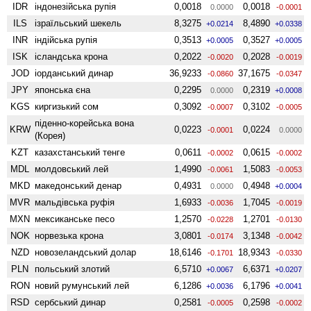
IDR
індонезійська рупія
0,0018
0,0018
0.0000
-0.0001
ILS
ізраїльський шекель
8,3275
8,4890
+0.0214
+0.0338
INR
індійська рупія
0,3513
0,3527
+0.0005
+0.0005
ISK
ісландська крона
0,2022
0,2028
-0.0020
-0.0019
JOD
іорданський динар
36,9233
37,1675
-0.0860
-0.0347
JPY
японська єна
0,2295
0,2319
0.0000
+0.0008
KGS
киргизький сом
0,3092
0,3102
-0.0007
-0.0005
піденно-корейська вона
KRW
0,0223
0,0224
-0.0001
0.0000
(Корея)
KZT
казахстанський тенге
0,0611
0,0615
-0.0002
-0.0002
MDL
молдовський лей
1,4990
1,5083
-0.0061
-0.0053
MKD
македонський денар
0,4931
0,4948
0.0000
+0.0004
MVR
мальдівська руфія
1,6933
1,7045
-0.0036
-0.0019
MXN
мексиканське песо
1,2570
1,2701
-0.0228
-0.0130
NOK
норвезька крона
3,0801
3,1348
-0.0174
-0.0042
NZD
ново­зеландський долар
18,6146
18,9343
-0.1701
-0.0330
PLN
польський злотий
6,5710
6,6371
+0.0067
+0.0207
RON
новий румунський лей
6,1286
6,1796
+0.0036
+0.0041
RSD
сербський динар
0,2581
0,2598
-0.0005
-0.0002