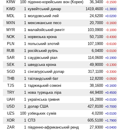
KRW
100
піденно-корейських вон (Корея)
36,3400
-0.1500
KWD
1
кувейтський динар
1419,4600
+1.3800
MDL
1
молдовський лей
24,6200
+0.0200
MXN
1
мексиканське песо
20,7000
-0.1600
MYR
1
малайзійський рингіт
103,0900
-0.1000
NOK
1
норвезька крона
50,7100
-0.4300
PLN
1
польський злотий
107,1900
-0.6100
RUB
1
російський рубль
6,0400
-0.0100
SAR
1
саудівський ріал
114,0600
+0.1900
SEK
1
шведська крона
49,9000
-0.1300
SGD
1
сінгапурський долар
317,1100
-0.3300
THB
1
таїландський бат
12,8200
-0.0500
TJS
1
таджицький сомоні
38,1600
+0.1600
TRY
1
нова турецька ліра
44,9400
+0.4500
UAH
1
українська гривня
16,2800
+0.0100
USD
1
долар США
427,8100
+0.7000
UZS
100
узбецьких сумів
4,0200
+0.0100
XDR
1
СПЗ
605,5100
+1.7900
ZAR
1
південно-африканський ренд
27,9300
+0.0400