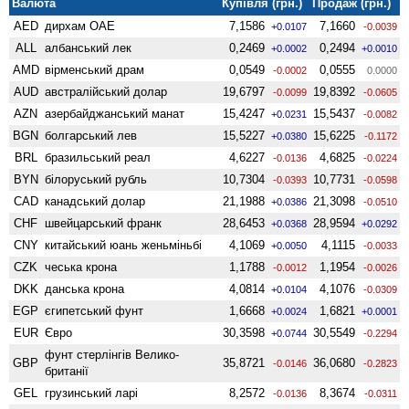
Валюта
Купівля (грн.)
Продаж (грн.)
AED
дирхам ОАЕ
7,1586
7,1660
+0.0107
-0.0039
ALL
албанський лек
0,2469
0,2494
+0.0002
+0.0010
AMD
вiрменський драм
0,0549
0,0555
-0.0002
0.0000
AUD
австралійський долар
19,6797
19,8392
-0.0099
-0.0605
AZN
азербайджанський манат
15,4247
15,5437
+0.0231
-0.0082
BGN
болгарський лев
15,5227
15,6225
+0.0380
-0.1172
BRL
бразильський реал
4,6227
4,6825
-0.0136
-0.0224
BYN
білоруський рубль
10,7304
10,7731
-0.0393
-0.0598
CAD
канадський долар
21,1988
21,3098
+0.0386
-0.0510
CHF
швейцарський франк
28,6453
28,9594
+0.0368
+0.0292
CNY
китайський юань женьмiньбi
4,1069
4,1115
+0.0050
-0.0033
CZK
чеська крона
1,1788
1,1954
-0.0012
-0.0026
DKK
данська крона
4,0814
4,1076
+0.0104
-0.0309
EGP
єгипетський фунт
1,6668
1,6821
+0.0024
+0.0001
EUR
Євро
30,3598
30,5549
+0.0744
-0.2294
фунт стерлінгів Велико­
GBP
35,8721
36,0680
-0.0146
-0.2823
британії
GEL
грузинський ларі
8,2572
8,3674
-0.0136
-0.0311