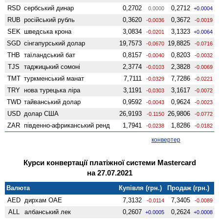
RSD
сербський динар
0,2702
0,2712
0.0000
+0.0004
RUB
російський рубль
0,3620
0,3672
-0.0036
-0.0019
SEK
шведська крона
3,0834
3,1323
-0.0201
+0.0064
SGD
сінгапурський долар
19,7573
19,8825
-0.0670
-0.0716
THB
таїландський бат
0,8157
0,8203
-0.0040
-0.0032
TJS
таджицький сомоні
2,3774
2,3828
-0.0103
-0.0069
TMT
туркменський манат
7,7111
7,7286
-0.0329
-0.0221
TRY
нова турецька ліра
3,1191
3,1617
-0.0303
-0.0072
TWD
тайванський долар
0,9592
0,9624
-0.0043
-0.0023
USD
долар США
26,9193
26,9806
-0.1150
-0.0772
ZAR
південно-африканський ренд
1,7941
1,8286
-0.0238
-0.0182
конвертер
Курси конвертації платіжної системи Mastercard
на 27.07.2021
Валюта
Купівля (грн.)
Продаж (грн.)
AED
дирхам ОАЕ
7,3132
7,3405
-0.0114
-0.0089
ALL
албанський лек
0,2607
0,2624
+0.0005
+0.0008