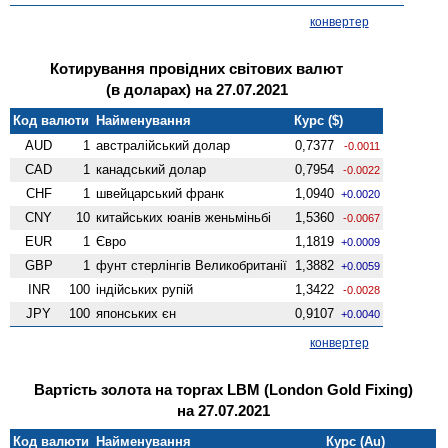
конвертер
Котирування провідних світових валют
(в доларах) на 27.07.2021
Код валюти
Найменування
Курс ($)
AUD
1
австралійський долар
0,7377
-0.0011
CAD
1
канадський долар
0,7954
-0.0022
CHF
1
швейцарський франк
1,0940
+0.0020
CNY
10
китайських юанів женьмiньбi
1,5360
-0.0067
EUR
1
Євро
1,1819
+0.0009
GBP
1
фунт стерлінгів Велико­британії
1,3882
+0.0059
INR
100
індійських рупій
1,3422
-0.0028
JPY
100
японських єн
0,9107
+0.0040
конвертер
Вартість золота на торгах LBM (London Gold Fixing)
на 27.07.2021
Код валюти
Найменування
Курс (Au)