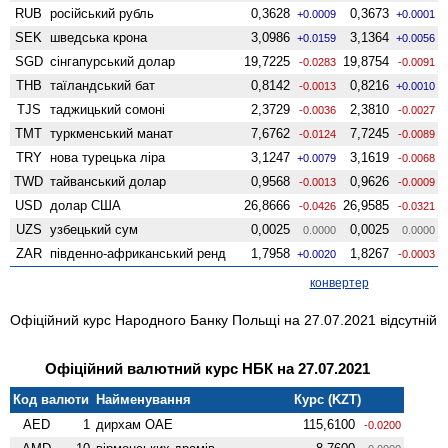
RUB
російський рубль
0,3628
0,3673
+0.0009
+0.0001
SEK
шведська крона
3,0986
3,1364
+0.0159
+0.0056
SGD
сінгапурський долар
19,7225
19,8754
-0.0283
-0.0091
THB
таїландський бат
0,8142
0,8216
-0.0013
+0.0010
TJS
таджицький сомоні
2,3729
2,3810
-0.0036
-0.0027
TMT
туркменський манат
7,6762
7,7245
-0.0124
-0.0089
TRY
нова турецька ліра
3,1247
3,1619
+0.0079
-0.0068
TWD
тайванський долар
0,9568
0,9626
-0.0013
-0.0009
USD
долар США
26,8666
26,9585
-0.0426
-0.0321
UZS
узбецький сум
0,0025
0,0025
0.0000
0.0000
ZAR
південно-африканський ренд
1,7958
1,8267
+0.0020
-0.0003
конвертер
Офіційний курс Народного Банку Польщі на 27.07.2021 відсутній
Офіційний валютний курс НБК на 27.07.2021
Код валюти
Найменування
Курс (KZT)
AED
1
дирхам ОАЕ
115,6100
-0.0200