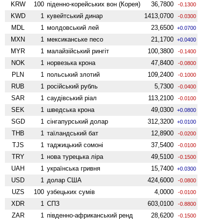
KRW
100
піденно-корейських вон (Корея)
36,7800
-0.1300
KWD
1
кувейтський динар
1413,0700
-0.0300
MDL
1
молдовський лей
23,6500
+0.0700
MXN
1
мексиканське песо
21,1700
+0.0400
MYR
1
малайзійський рингіт
100,3800
-0.1400
NOK
1
норвезька крона
47,8400
-0.0800
PLN
1
польський злотий
109,2400
-0.1000
RUB
1
російський рубль
5,7300
-0.0400
SAR
1
саудівський ріал
113,2100
-0.0100
SEK
1
шведська крона
49,0300
+0.0800
SGD
1
сінгапурський долар
312,3200
+0.0100
THB
1
таїландський бат
12,8900
-0.0200
TJS
1
таджицький сомоні
37,5400
-0.0100
TRY
1
нова турецька ліра
49,5100
-0.1500
UAH
1
українська гривня
15,7400
+0.0300
USD
1
долар США
424,6000
-0.0800
UZS
100
узбецьких сумів
4,0000
-0.0100
XDR
1
СПЗ
603,0100
-0.8800
ZAR
1
південно-африканський ренд
28,6200
-0.1500