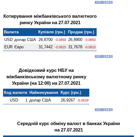
конвертер
Котирування міжбанківського валютного
ринку України на 27.07.2021
Валюта
Купівля (грн.)
Продаж (грн.)
USD
долар США
26,8700
26,8900
-0.0850
-0.0850
EUR
Євро
31,7442
31,7678
-0.0815
-0.0815
конвертер
Довідковий курс НБУ на
міжбанківському валютному ринку
України (на 12:00) на 27.07.2021
Код валюти
Найменування
Курс (грн.)
USD
1
долар США
26,9267
-0.0529
конвертер
Середній курс обміну валют в банках України
на 27.07.2021