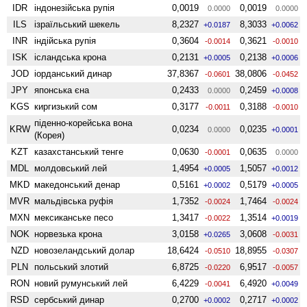
IDR
індонезійська рупія
0,0019
0,0019
0.0000
0.0000
ILS
ізраїльський шекель
8,2327
8,3033
+0.0187
+0.0062
INR
індійська рупія
0,3604
0,3621
-0.0014
-0.0010
ISK
ісландська крона
0,2131
0,2138
+0.0005
+0.0006
JOD
іорданський динар
37,8367
38,0806
-0.0601
-0.0452
JPY
японська єна
0,2433
0,2459
0.0000
+0.0008
KGS
киргизький сом
0,3177
0,3188
-0.0011
-0.0010
піденно-корейська вона
KRW
0,0234
0,0235
0.0000
+0.0001
(Корея)
KZT
казахстанський тенге
0,0630
0,0635
-0.0001
0.0000
MDL
молдовський лей
1,4954
1,5057
+0.0005
+0.0012
MKD
македонський денар
0,5161
0,5179
+0.0002
+0.0005
MVR
мальдівська руфія
1,7352
1,7464
-0.0024
-0.0024
MXN
мексиканське песо
1,3417
1,3514
-0.0022
+0.0019
NOK
норвезька крона
3,0158
3,0608
+0.0265
-0.0031
NZD
ново­зеландський долар
18,6424
18,8955
-0.0510
-0.0307
PLN
польський злотий
6,8725
6,9517
-0.0220
-0.0057
RON
новий румунський лей
6,4229
6,4920
-0.0041
+0.0049
RSD
сербський динар
0,2700
0,2717
+0.0002
+0.0002