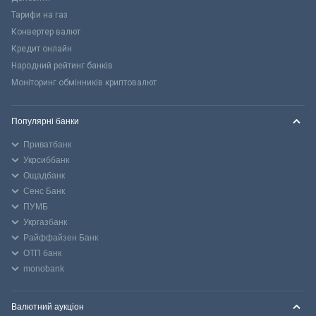
Тарифи на газ
Конвертер валют
Кредит онлайн
Народний рейтинг банків
Моніторинг обмінників криптовалют
Популярні банки
Приватбанк
Укрсиббанк
Ощадбанк
Сенс Банк
ПУМБ
Укргазбанк
Райффайзен Банк
ОТП банк
monobank
Валютний аукціон