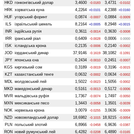
HKD
гонконгівський долар
3,4600
3,4731
-0.0183
-0.0102
HRK
хорватська куна
4,2264
4,2388
+0.0101
+0.0160
HUF
угорський форинт
0,0874
0,0884
-0.0007
-0.0009
ILS
ізраїльський шекель
8,2164
8,2948
+0.0005
+0.0015
INR
індійська рупія
0,3611
0,3630
-0.0014
-0.0008
IRR
іранський ріал
0,6409
0,0006
-0.0028
0.0000
ISK
ісландська крона
0,2135
0,2140
-0.0006
-0.0002
JOD
іорданський динар
37,9146
38,1082
-0.1619
-0.1091
JPY
японська єна
0,2434
0,2451
-0.0010
-0.0007
KGS
киргизький сом
0,3189
0,3196
-0.0019
-0.0015
KZT
казахстанський тенге
0,0632
0,0634
-0.0002
-0.0002
MDL
молдовський лей
1,5022
1,5056
-0.0023
-0.0002
MKD
македонський денар
0,5161
0,5172
-0.0013
-0.0006
MVR
мальдівська руфія
1,7367
1,7497
-0.0074
-0.0050
MXN
мексиканське песо
1,3443
1,3501
-0.0058
-0.0039
NOK
норвезька крона
3,0079
3,0636
-0.0255
-0.0009
NZD
ново­зеландський долар
18,6982
18,9215
-0.1015
-0.0054
PLN
польський злотий
6,8966
6,9636
-0.0458
-0.0387
RON
новий румунський лей
6,4282
6,4890
-0.0208
-0.0165