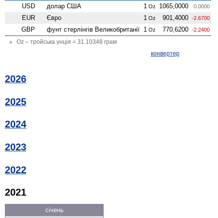
USD
долар США
1
1065,0000
Oz
0.0000
EUR
Євро
1
901,4000
Oz
-2.6700
GBP
фунт стерлінгів Велико­британії
1
770,6200
Oz
-2.2400
Oz – тройська унція = 31.10348 грам
конвертер
2026
2025
2024
2023
2022
2021
січень