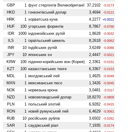
GBP
1
фунт стерлінгів Велико­британії
37,2102
-0.0173
HKD
1
гонконгівський долар
3,4694
-0.0121
HRK
1
хорватська куна
4,2277
+0.0022
HUF
100
угорських форинтів
8,7867
-0.0766
IDR
1000
індонезійських рупій
1,8628
-0.0032
ILS
1
ізраїльський шекель
8,2618
-0.0062
INR
10
індійських рупій
3,6249
-0.0086
JPY
10
японських єн
2,4447
-0.0021
KRW
100
піденно-корейських вон (Корея)
2,3361
-0.0152
KZT
100
казахстанських тенге
6,3367
-0.0153
MDL
1
молдовський лей
1,4925
-0.0049
MXN
1
мексиканське песо
1,3426
-0.0045
NOK
1
норвезька крона
3,0481
-0.0117
NZD
1
ново­зеландський долар
18,8270
-0.0809
PLN
1
польський злотий
6,9282
-0.0415
RON
1
новий румунський лей
6,4629
-0.0061
RUB
10
російських рублів
3,6502
-0.0262
SAR
1
саудівський ріал
7,1935
-0.0174