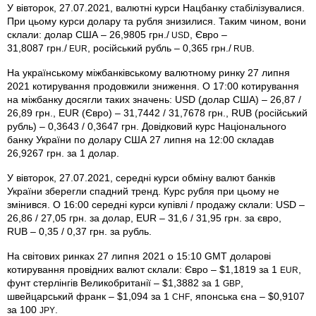
У вівторок, 27.07.2021, валютні курси Нацбанку стабілізувалися.
При цьому курси долару та рубля знизилися. Таким чином, вони
склали: долар США – 26,9805 грн./
, Євро –
USD
31,8087 грн./
, російський рубль – 0,365 грн./
.
EUR
RUB
На українському міжбанківському валютному ринку 27 липня
2021 котирування продовжили зниження. О 17:00 котирування
на міжбанку досягли таких значень: USD (долар США) – 26,87 /
26,89 грн., EUR (Євро) – 31,7442 / 31,7678 грн., RUB (російський
рубль) – 0,3643 / 0,3647 грн. Довідковий курс Національного
банку України по долару США 27 липня на 12:00 складав
26,9267 грн. за 1 долар.
У вівторок, 27.07.2021, середні курси обміну валют банків
України зберегли спадний тренд. Курс рубля при цьому не
змінився. О 16:00 середні курси купівлі / продажу склали: USD –
26,86 / 27,05 грн. за долар, EUR – 31,6 / 31,95 грн. за євро,
RUB – 0,35 / 0,37 грн. за рубль.
На світових ринках 27 липня 2021 о 15:10 GMT доларові
котирування провідних валют склали: Євро – $1,1819 за 1
,
EUR
фунт стерлінгів Велико­британії – $1,3882 за 1
,
GBP
швейцарський франк – $1,094 за 1
, японська єна – $0,9107
CHF
за 100
.
JPY