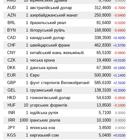
AMD
10
вiрменських драмів
8,7600
0.0000
AUD
1
австралійський долар
312,4600
-0.7000
AZN
1
азербайджанський манат
250,8000
-0.0400
BRL
1
бразильський реал
81,6400
-0.0200
BYN
1
білоруський рубль
168,8000
-0.6900
CAD
1
канадський долар
338,3500
+0.4200
CHF
1
швейцарський франк
462,8300
+1.5700
CNY
1
китайський юань женьмiньбi
65,5100
-0.0900
CZK
1
чеська крона
19,4900
+0.0100
DKK
1
данська крона
67,3600
+0.1600
EUR
1
Євро
500,9000
+1.1400
GBP
1
фунт стерлінгів Велико­британії
585,6100
+2.3100
GEL
1
грузинський ларі
138,3100
+0.2000
HKD
1
гонконгівський долар
54,6100
-0.0500
HUF
10
угорських форинтів
13,8500
-0.1000
INR
1
індійська рупія
5,7100
0.0000
IRR
1000
іранських ріалів
10,1000
0.0000
JPY
1
японська єна
3,8500
0.0000
KGS
1
киргизький сом
5,0400
+0.0100