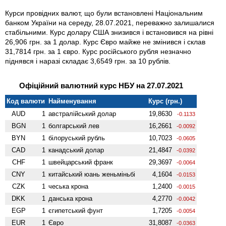
Курси провідних валют, що були встановлені Національним
банком України на середу, 28.07.2021, переважно залишалися
стабільними. Курс долару США знизився і встановився на рівні
26,906 грн. за 1 долар. Курс Євро майже не змінився і склав
31,7814 грн. за 1 євро. Курс російського рубля незначно
піднявся і наразі складає 3,6549 грн. за 10 рублів.
Офіційний валютний курс НБУ на 27.07.2021
Код валюти
Найменування
Курс (грн.)
AUD
1
австралійський долар
19,8630
-0.1133
BGN
1
болгарський лев
16,2661
-0.0092
BYN
1
білоруський рубль
10,7023
-0.0605
CAD
1
канадський долар
21,4847
-0.0392
CHF
1
швейцарський франк
29,3697
-0.0064
CNY
1
китайський юань женьмiньбi
4,1604
-0.0153
CZK
1
чеська крона
1,2400
-0.0015
DKK
1
данська крона
4,2770
-0.0042
EGP
1
єгипетський фунт
1,7205
-0.0054
EUR
1
Євро
31,8087
-0.0363