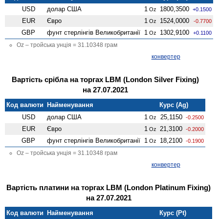
USD
долар США
1
1800,3500
Oz
+0.1500
EUR
Євро
1
1524,0000
Oz
-0.7700
GBP
фунт стерлінгів Велико­британії
1
1302,9100
Oz
+0.1100
Oz – тройська унція = 31.10348 грам
конвертер
Вартість срібла на торгах LBM (London Silver Fixing)
на 27.07.2021
Код валюти
Найменування
Курс (Ag)
USD
долар США
1
25,1150
Oz
-0.2500
EUR
Євро
1
21,3100
Oz
-0.2000
GBP
фунт стерлінгів Велико­британії
1
18,2100
Oz
-0.1900
Oz – тройська унція = 31.10348 грам
конвертер
Вартість платини на торгах LBM (London Platinum Fixing)
на 27.07.2021
Код валюти
Найменування
Курс (Pt)