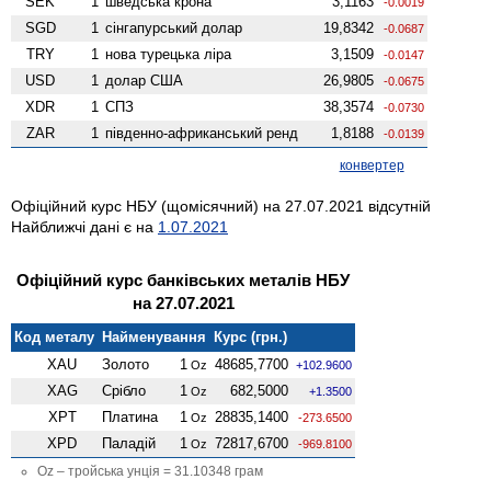
SEK
1
шведська крона
3,1163
-0.0019
SGD
1
сінгапурський долар
19,8342
-0.0687
TRY
1
нова турецька ліра
3,1509
-0.0147
USD
1
долар США
26,9805
-0.0675
XDR
1
СПЗ
38,3574
-0.0730
ZAR
1
південно-африканський ренд
1,8188
-0.0139
конвертер
Офіційний курс НБУ (щомісячний) на 27.07.2021 відсутній
Найближчі дані є на
1.07.2021
Офіційний курс банківських металів НБУ
на 27.07.2021
Код металу
Найменування
Курс (грн.)
XAU
Золото
1
48685,7700
Oz
+102.9600
XAG
Срібло
1
682,5000
Oz
+1.3500
XPT
Платина
1
28835,1400
Oz
-273.6500
XPD
Паладій
1
72817,6700
Oz
-969.8100
Oz – тройська унція = 31.10348 грам