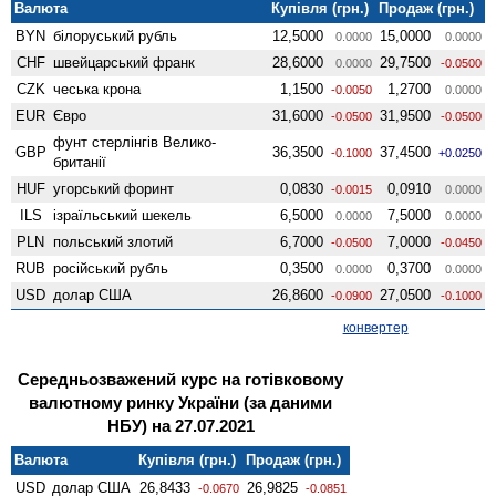
Валюта
Купівля (грн.)
Продаж (грн.)
BYN
білоруський рубль
12,5000
15,0000
0.0000
0.0000
CHF
швейцарський франк
28,6000
29,7500
0.0000
-0.0500
CZK
чеська крона
1,1500
1,2700
-0.0050
0.0000
EUR
Євро
31,6000
31,9500
-0.0500
-0.0500
фунт стерлінгів Велико­
GBP
36,3500
37,4500
-0.1000
+0.0250
британії
HUF
угорський форинт
0,0830
0,0910
-0.0015
0.0000
ILS
ізраїльський шекель
6,5000
7,5000
0.0000
0.0000
PLN
польський злотий
6,7000
7,0000
-0.0500
-0.0450
RUB
російський рубль
0,3500
0,3700
0.0000
0.0000
USD
долар США
26,8600
27,0500
-0.0900
-0.1000
конвертер
Середньозважений курс на готівковому
валютному ринку України (за даними
НБУ) на 27.07.2021
Валюта
Купівля (грн.)
Продаж (грн.)
USD
долар США
26,8433
26,9825
-0.0670
-0.0851