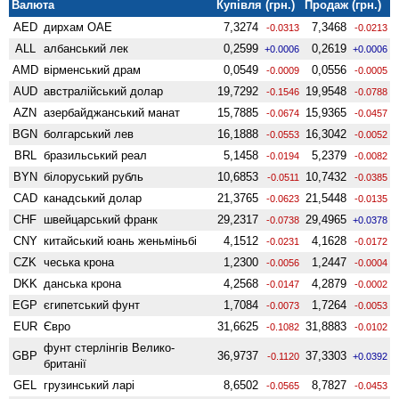
Валюта
Купівля (грн.)
Продаж (грн.)
AED
дирхам ОАЕ
7,3274
7,3468
-0.0313
-0.0213
ALL
албанський лек
0,2599
0,2619
+0.0006
+0.0006
AMD
вiрменський драм
0,0549
0,0556
-0.0009
-0.0005
AUD
австралійський долар
19,7292
19,9548
-0.1546
-0.0788
AZN
азербайджанський манат
15,7885
15,9365
-0.0674
-0.0457
BGN
болгарський лев
16,1888
16,3042
-0.0553
-0.0052
BRL
бразильський реал
5,1458
5,2379
-0.0194
-0.0082
BYN
білоруський рубль
10,6853
10,7432
-0.0511
-0.0385
CAD
канадський долар
21,3765
21,5448
-0.0623
-0.0135
CHF
швейцарський франк
29,2317
29,4965
-0.0738
+0.0378
CNY
китайський юань женьмiньбi
4,1512
4,1628
-0.0231
-0.0172
CZK
чеська крона
1,2300
1,2447
-0.0056
-0.0004
DKK
данська крона
4,2568
4,2879
-0.0147
-0.0002
EGP
єгипетський фунт
1,7084
1,7264
-0.0073
-0.0053
EUR
Євро
31,6625
31,8883
-0.1082
-0.0102
фунт стерлінгів Велико­
GBP
36,9737
37,3303
-0.1120
+0.0392
британії
GEL
грузинський ларі
8,6502
8,7827
-0.0565
-0.0453