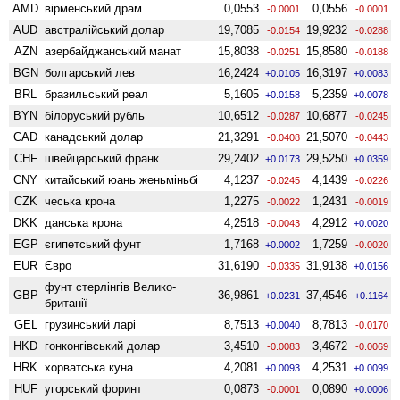
AMD
вiрменський драм
0,0553
0,0556
-0.0001
-0.0001
AUD
австралійський долар
19,7085
19,9232
-0.0154
-0.0288
AZN
азербайджанський манат
15,8038
15,8580
-0.0251
-0.0188
BGN
болгарський лев
16,2424
16,3197
+0.0105
+0.0083
BRL
бразильський реал
5,1605
5,2359
+0.0158
+0.0078
BYN
білоруський рубль
10,6512
10,6877
-0.0287
-0.0245
CAD
канадський долар
21,3291
21,5070
-0.0408
-0.0443
CHF
швейцарський франк
29,2402
29,5250
+0.0173
+0.0359
CNY
китайський юань женьмiньбi
4,1237
4,1439
-0.0245
-0.0226
CZK
чеська крона
1,2275
1,2431
-0.0022
-0.0019
DKK
данська крона
4,2518
4,2912
-0.0043
+0.0020
EGP
єгипетський фунт
1,7168
1,7259
+0.0002
-0.0020
EUR
Євро
31,6190
31,9138
-0.0335
+0.0156
фунт стерлінгів Велико­
GBP
36,9861
37,4546
+0.0231
+0.1164
британії
GEL
грузинський ларі
8,7513
8,7813
+0.0040
-0.0170
HKD
гонконгівський долар
3,4510
3,4672
-0.0083
-0.0069
HRK
хорватська куна
4,2081
4,2531
+0.0093
+0.0099
HUF
угорський форинт
0,0873
0,0890
-0.0001
+0.0006