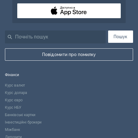
Доступно в
Пошук
Повідомити про помилку
Фінанси
Курс валют
Курс долара
Курс євро
Курс НБУ
Банківські картки
Інвестиційні брокери
Міжбанк
Депозити