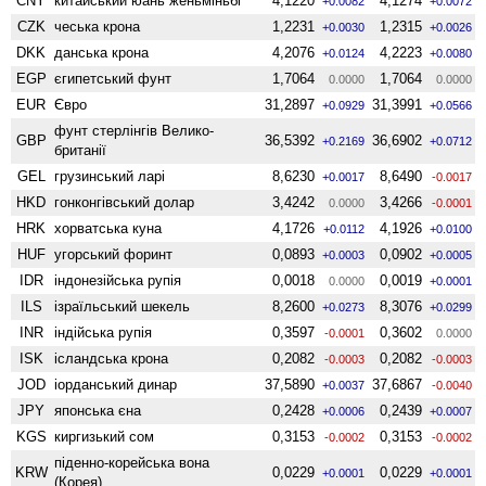
CNY
китайський юань женьмiньбi
4,1220
4,1274
+0.0082
+0.0072
CZK
чеська крона
1,2231
1,2315
+0.0030
+0.0026
DKK
данська крона
4,2076
4,2223
+0.0124
+0.0080
EGP
єгипетський фунт
1,7064
1,7064
0.0000
0.0000
EUR
Євро
31,2897
31,3991
+0.0929
+0.0566
фунт стерлінгів Велико­
GBP
36,5392
36,6902
+0.2169
+0.0712
британії
GEL
грузинський ларі
8,6230
8,6490
+0.0017
-0.0017
HKD
гонконгівський долар
3,4242
3,4266
0.0000
-0.0001
HRK
хорватська куна
4,1726
4,1926
+0.0112
+0.0100
HUF
угорський форинт
0,0893
0,0902
+0.0003
+0.0005
IDR
індонезійська рупія
0,0018
0,0019
0.0000
+0.0001
ILS
ізраїльський шекель
8,2600
8,3076
+0.0273
+0.0299
INR
індійська рупія
0,3597
0,3602
-0.0001
0.0000
ISK
ісландська крона
0,2082
0,2082
-0.0003
-0.0003
JOD
іорданський динар
37,5890
37,6867
+0.0037
-0.0040
JPY
японська єна
0,2428
0,2439
+0.0006
+0.0007
KGS
киргизький сом
0,3153
0,3153
-0.0002
-0.0002
піденно-корейська вона
KRW
0,0229
0,0229
+0.0001
+0.0001
(Корея)