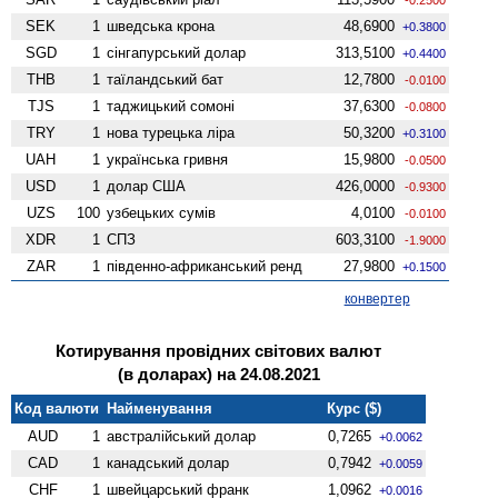
SEK
1
шведська крона
48,6900
+0.3800
SGD
1
сінгапурський долар
313,5100
+0.4400
THB
1
таїландський бат
12,7800
-0.0100
TJS
1
таджицький сомоні
37,6300
-0.0800
TRY
1
нова турецька ліра
50,3200
+0.3100
UAH
1
українська гривня
15,9800
-0.0500
USD
1
долар США
426,0000
-0.9300
UZS
100
узбецьких сумів
4,0100
-0.0100
XDR
1
СПЗ
603,3100
-1.9000
ZAR
1
південно-африканський ренд
27,9800
+0.1500
конвертер
Котирування провідних світових валют
(в доларах) на 24.08.2021
Код валюти
Найменування
Курс ($)
AUD
1
австралійський долар
0,7265
+0.0062
CAD
1
канадський долар
0,7942
+0.0059
CHF
1
швейцарський франк
1,0962
+0.0016