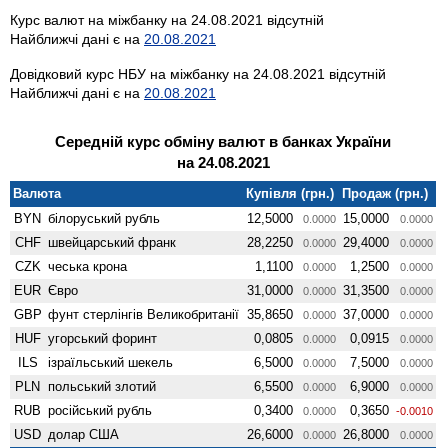
Курс валют на міжбанку на 24.08.2021 відсутній
Найближчі дані є на
20.08.2021
Довідковий курс НБУ на міжбанку на 24.08.2021 відсутній
Найближчі дані є на
20.08.2021
Середній курс обміну валют в банках України
на 24.08.2021
Валюта
Купівля (грн.)
Продаж (грн.)
BYN
білоруський рубль
12,5000
15,0000
0.0000
0.0000
CHF
швейцарський франк
28,2250
29,4000
0.0000
0.0000
CZK
чеська крона
1,1100
1,2500
0.0000
0.0000
EUR
Євро
31,0000
31,3500
0.0000
0.0000
GBP
фунт стерлінгів Велико­британії
35,8650
37,0000
0.0000
0.0000
HUF
угорський форинт
0,0805
0,0915
0.0000
0.0000
ILS
ізраїльський шекель
6,5000
7,5000
0.0000
0.0000
PLN
польський злотий
6,5500
6,9000
0.0000
0.0000
RUB
російський рубль
0,3400
0,3650
0.0000
-0.0010
USD
долар США
26,6000
26,8000
0.0000
0.0000