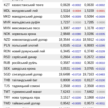
KZT
казахстанський тенге
0,0628
0,0630
+0.0002
+0.0002
MDL
молдовський лей
1,5114
1,5159
-0.0004
-0.0001
MKD
македонський денар
0,5094
0,5094
+0.0009
+0.0009
MVR
мальдівська руфія
1,7237
1,7285
0.0000
0.0000
MXN
мексиканське песо
1,3087
1,3178
+0.0007
+0.0027
NOK
норвезька крона
2,9848
3,0286
+0.0380
+0.0335
NZD
ново­зеландський долар
18,3544
18,5912
+0.1816
+0.1920
PLN
польський злотий
6,8165
6,8693
+0.0218
+0.0295
RON
новий румунський лей
6,3445
6,3740
+0.0227
+0.0109
RSD
сербський динар
0,2664
0,2672
+0.0004
+0.0004
RUB
російський рубль
0,3587
0,3620
+0.0002
+0.0010
SEK
шведська крона
3,0531
3,0765
+0.0345
+0.0132
SGD
сінгапурський долар
19,6498
19,7163
+0.0718
+0.0483
THB
таїландський бат
0,8008
0,8127
+0.0020
+0.0100
TJS
таджицький сомоні
2,3568
2,3568
+0.0015
+0.0015
TMT
туркменський манат
7,6243
7,6462
0.0000
0.0000
TRY
нова турецька ліра
3,1517
3,1868
+0.0200
+0.0154
TWD
тайванський долар
0,9542
0,9573
+0.0005
+0.0011