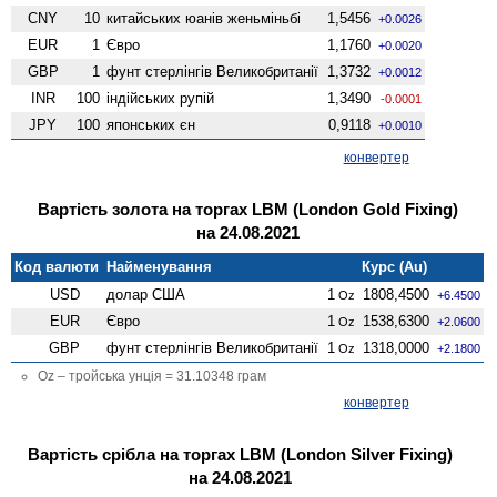
CNY
10
китайських юанів женьмiньбi
1,5456
+0.0026
EUR
1
Євро
1,1760
+0.0020
GBP
1
фунт стерлінгів Велико­британії
1,3732
+0.0012
INR
100
індійських рупій
1,3490
-0.0001
JPY
100
японських єн
0,9118
+0.0010
конвертер
Вартість золота на торгах LBM (London Gold Fixing)
на 24.08.2021
Код валюти
Найменування
Курс (Au)
USD
долар США
1
1808,4500
Oz
+6.4500
EUR
Євро
1
1538,6300
Oz
+2.0600
GBP
фунт стерлінгів Велико­британії
1
1318,0000
Oz
+2.1800
Oz – тройська унція = 31.10348 грам
конвертер
Вартість срібла на торгах LBM (London Silver Fixing)
на 24.08.2021