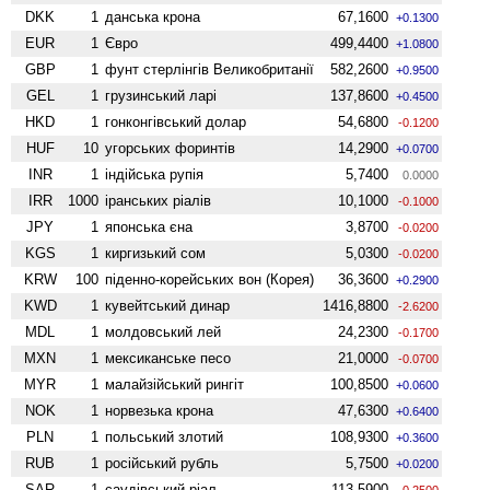
DKK
1
данська крона
67,1600
+0.1300
EUR
1
Євро
499,4400
+1.0800
GBP
1
фунт стерлінгів Велико­британії
582,2600
+0.9500
GEL
1
грузинський ларі
137,8600
+0.4500
HKD
1
гонконгівський долар
54,6800
-0.1200
HUF
10
угорських форинтів
14,2900
+0.0700
INR
1
індійська рупія
5,7400
0.0000
IRR
1000
іранських ріалів
10,1000
-0.1000
JPY
1
японська єна
3,8700
-0.0200
KGS
1
киргизький сом
5,0300
-0.0200
KRW
100
піденно-корейських вон (Корея)
36,3600
+0.2900
KWD
1
кувейтський динар
1416,8800
-2.6200
MDL
1
молдовський лей
24,2300
-0.1700
MXN
1
мексиканське песо
21,0000
-0.0700
MYR
1
малайзійський рингіт
100,8500
+0.0600
NOK
1
норвезька крона
47,6300
+0.6400
PLN
1
польський злотий
108,9300
+0.3600
RUB
1
російський рубль
5,7500
+0.0200
SAR
1
саудівський ріал
113,5900
-0.2500