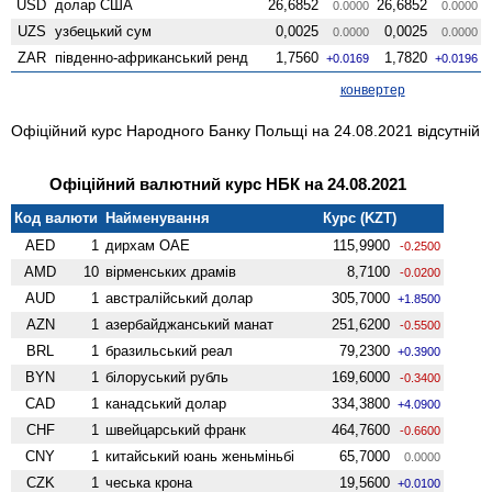
USD
долар США
26,6852
26,6852
0.0000
0.0000
UZS
узбецький сум
0,0025
0,0025
0.0000
0.0000
ZAR
південно-африканський ренд
1,7560
1,7820
+0.0169
+0.0196
конвертер
Офіційний курс Народного Банку Польщі на 24.08.2021 відсутній
Офіційний валютний курс НБК на 24.08.2021
Код валюти
Найменування
Курс (KZT)
AED
1
дирхам ОАЕ
115,9900
-0.2500
AMD
10
вiрменських драмів
8,7100
-0.0200
AUD
1
австралійський долар
305,7000
+1.8500
AZN
1
азербайджанський манат
251,6200
-0.5500
BRL
1
бразильський реал
79,2300
+0.3900
BYN
1
білоруський рубль
169,6000
-0.3400
CAD
1
канадський долар
334,3800
+4.0900
CHF
1
швейцарський франк
464,7600
-0.6600
CNY
1
китайський юань женьмiньбi
65,7000
0.0000
CZK
1
чеська крона
19,5600
+0.0100