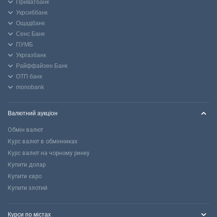
Приватбанк
Укрсиббанк
Ощадбанк
Сенс Банк
ПУМБ
Укргазбанк
Райффайзен Банк
ОТП банк
monobank
Валютний аукціон
Обмін валют
Курс валют в обмінниках
Курс валют на чорному ринку
Купити долар
Купити євро
Купити злотий
Курси по містах