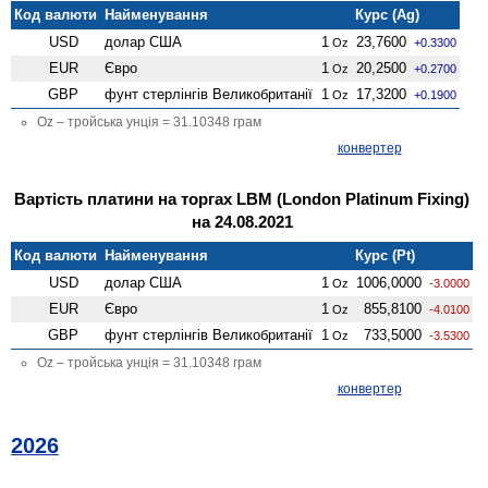
Код валюти
Найменування
Курс (Ag)
USD
долар США
1
23,7600
Oz
+0.3300
EUR
Євро
1
20,2500
Oz
+0.2700
GBP
фунт стерлінгів Велико­британії
1
17,3200
Oz
+0.1900
Oz – тройська унція = 31.10348 грам
конвертер
Вартість платини на торгах LBM (London Platinum Fixing)
на 24.08.2021
Код валюти
Найменування
Курс (Pt)
USD
долар США
1
1006,0000
Oz
-3.0000
EUR
Євро
1
855,8100
Oz
-4.0100
GBP
фунт стерлінгів Велико­британії
1
733,5000
Oz
-3.5300
Oz – тройська унція = 31.10348 грам
конвертер
2026