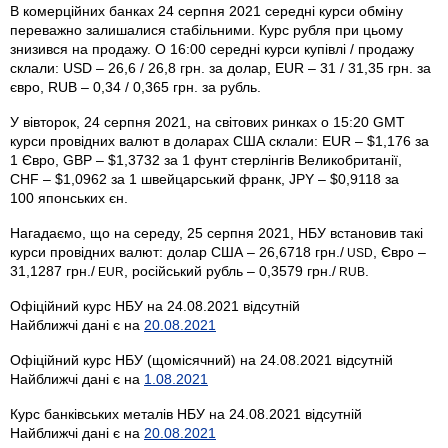
В комерційних банках 24 серпня 2021 середні курси обміну
переважно залишалися стабільними. Курс рубля при цьому
знизився на продажу. О 16:00 середні курси купівлі / продажу
склали: USD – 26,6 / 26,8 грн. за долар, EUR – 31 / 31,35 грн. за
євро, RUB – 0,34 / 0,365 грн. за рубль.
У вівторок, 24 серпня 2021, на світових ринках о 15:20 GMT
курси провідних валют в доларах США склали: EUR – $1,176 за
1 Євро, GBP – $1,3732 за 1 фунт стерлінгів Велико­британії,
CHF – $1,0962 за 1 швейцарський франк, JPY – $0,9118 за
100 японських єн.
Нагадаємо, що на середу, 25 серпня 2021, НБУ встановив такі
курси провідних валют: долар США – 26,6718 грн./
, Євро –
USD
31,1287 грн./
, російський рубль – 0,3579 грн./
.
EUR
RUB
Офіційний курс НБУ на 24.08.2021 відсутній
Найближчі дані є на
20.08.2021
Офіційний курс НБУ (щомісячний) на 24.08.2021 відсутній
Найближчі дані є на
1.08.2021
Курс банківських металів НБУ на 24.08.2021 відсутній
Найближчі дані є на
20.08.2021