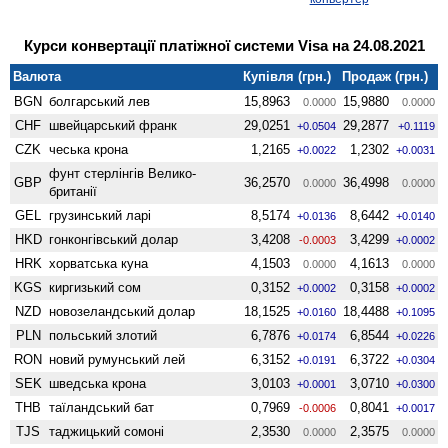
Курси конвертації платіжної системи Visa на 24.08.2021
Валюта
Купівля (грн.)
Продаж (грн.)
BGN
болгарський лев
15,8963
15,9880
0.0000
0.0000
CHF
швейцарський франк
29,0251
29,2877
+0.0504
+0.1119
CZK
чеська крона
1,2165
1,2302
+0.0022
+0.0031
фунт стерлінгів Велико­
GBP
36,2570
36,4998
0.0000
0.0000
британії
GEL
грузинський ларі
8,5174
8,6442
+0.0136
+0.0140
HKD
гонконгівський долар
3,4208
3,4299
-0.0003
+0.0002
HRK
хорватська куна
4,1503
4,1613
0.0000
0.0000
KGS
киргизький сом
0,3152
0,3158
+0.0002
+0.0002
NZD
ново­зеландський долар
18,1525
18,4488
+0.0160
+0.1095
PLN
польський злотий
6,7876
6,8544
+0.0174
+0.0226
RON
новий румунський лей
6,3152
6,3722
+0.0191
+0.0304
SEK
шведська крона
3,0103
3,0710
+0.0001
+0.0300
THB
таїландський бат
0,7969
0,8041
-0.0006
+0.0017
TJS
таджицький сомоні
2,3530
2,3575
0.0000
0.0000