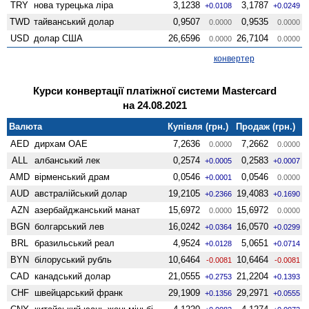
TRY
нова турецька ліра
3,1238
3,1787
+0.0108
+0.0249
TWD
тайванський долар
0,9507
0,9535
0.0000
0.0000
USD
долар США
26,6596
26,7104
0.0000
0.0000
конвертер
Курси конвертації платіжної системи Mastercard
на 24.08.2021
Валюта
Купівля (грн.)
Продаж (грн.)
AED
дирхам ОАЕ
7,2636
7,2662
0.0000
0.0000
ALL
албанський лек
0,2574
0,2583
+0.0005
+0.0007
AMD
вiрменський драм
0,0546
0,0546
+0.0001
0.0000
AUD
австралійський долар
19,2105
19,4083
+0.2366
+0.1690
AZN
азербайджанський манат
15,6972
15,6972
0.0000
0.0000
BGN
болгарський лев
16,0242
16,0570
+0.0364
+0.0299
BRL
бразильський реал
4,9524
5,0651
+0.0128
+0.0714
BYN
білоруський рубль
10,6464
10,6464
-0.0081
-0.0081
CAD
канадський долар
21,0555
21,2204
+0.2753
+0.1393
CHF
швейцарський франк
29,1909
29,2971
+0.1356
+0.0555