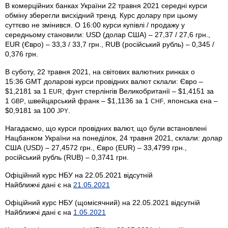
В комерційних банках України 22 травня 2021 середні курси
обміну зберегли висхідний тренд. Курс долару при цьому
суттєво не змінився. О 16:00 курси купівлі / продажу у
середньому становили: USD (долар США) – 27,37 / 27,6 грн.,
EUR (Євро) – 33,3 / 33,7 грн., RUB (російський рубль) – 0,345 /
0,376 грн.
В суботу, 22 травня 2021, на світових валютних ринках о
15:36 GMT доларові курси провідних валют склали: Євро –
$1,2181 за 1
, фунт стерлінгів Велико­британії – $1,4151 за
EUR
1
, швейцарський франк – $1,1136 за 1
, японська єна –
GBP
CHF
$0,9181 за 100
.
JPY
Нагадаємо, що курси провідних валют, що були встановлені
Нацбанком України на понеділок, 24 травня 2021, склали: долар
США (USD) – 27,4572 грн., Євро (EUR) – 33,4799 грн.,
російський рубль (RUB) – 0,3741 грн.
Офіційний курс НБУ на 22.05.2021 відсутній
Найближчі дані є на
21.05.2021
Офіційний курс НБУ (щомісячний) на 22.05.2021 відсутній
Найближчі дані є на
1.05.2021