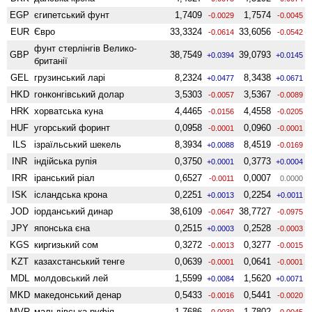
EGP
єгипетський фунт
1,7409
1,7574
-0.0029
-0.0045
EUR
Євро
33,3324
33,6056
-0.0614
-0.0542
фунт стерлінгів Велико­
GBP
38,7549
39,0793
+0.0394
+0.0145
британії
GEL
грузинський ларі
8,2324
8,3438
+0.0477
+0.0671
HKD
гонконгівський долар
3,5303
3,5367
-0.0057
-0.0089
HRK
хорватська куна
4,4465
4,4558
-0.0156
-0.0205
HUF
угорський форинт
0,0958
0,0960
-0.0001
-0.0001
ILS
ізраїльський шекель
8,3934
8,4519
+0.0088
-0.0169
INR
індійська рупія
0,3750
0,3773
+0.0001
+0.0004
IRR
іранський ріал
0,6527
0,0007
-0.0011
0.0000
ISK
ісландська крона
0,2251
0,2254
+0.0013
+0.0011
JOD
іорданський динар
38,6109
38,7727
-0.0647
-0.0975
JPY
японська єна
0,2515
0,2528
+0.0003
-0.0003
KGS
киргизький сом
0,3272
0,3277
-0.0013
-0.0015
KZT
казахстанський тенге
0,0639
0,0641
-0.0001
-0.0001
MDL
молдовський лей
1,5599
1,5620
+0.0084
+0.0071
MKD
македонський денар
0,5433
0,5441
-0.0016
-0.0020
MVR
мальдівська руфія
1,7686
1,7802
-0.0030
-0.0045