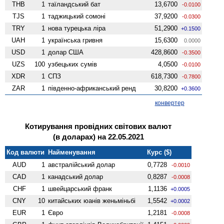
THB
1
таїландський бат
13,6700
-0.0100
TJS
1
таджицький сомоні
37,9200
-0.0300
TRY
1
нова турецька ліра
51,2900
+0.1500
UAH
1
українська гривня
15,6300
0.0000
USD
1
долар США
428,8600
-0.3500
UZS
100
узбецьких сумів
4,0500
-0.0100
XDR
1
СПЗ
618,7300
-0.7800
ZAR
1
південно-африканський ренд
30,8200
+0.3600
конвертер
Котирування провідних світових валют
(в доларах) на 22.05.2021
Код валюти
Найменування
Курс ($)
AUD
1
австралійський долар
0,7728
-0.0010
CAD
1
канадський долар
0,8287
-0.0008
CHF
1
швейцарський франк
1,1136
+0.0005
CNY
10
китайських юанів женьмiньбi
1,5542
+0.0002
EUR
1
Євро
1,2181
-0.0008