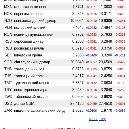
MXN
мексиканське песо
1,3741
1,3833
-0.0071
-0.0042
NOK
норвезька крона
3,2546
3,3171
-0.0315
-0.0092
NZD
ново­зеландський долар
19,6064
19,8306
-0.0410
-0.0361
PLN
польський злотий
7,4045
7,4847
+0.0282
-0.0123
RON
новий румунський лей
6,7762
6,7933
-0.0243
-0.0313
RSD
сербський динар
0,2838
0,2848
-0.0011
-0.0013
RUB
російський рубль
0,3710
0,3750
-0.0011
-0.0001
SEK
шведська крона
3,2835
3,3200
+0.0100
+0.0011
SGD
сінгапурський долар
20,5640
20,6569
+0.0057
-0.0427
THB
таїландський бат
0,8725
0,8759
-0.0005
-0.0019
TJS
таджицький сомоні
2,4217
2,4250
-0.0041
-0.0061
TMT
туркменський манат
7,8527
7,8634
-0.0132
-0.0198
TRY
нова турецька ліра
3,2489
3,2840
-0.0018
-0.0259
TWD
тайванський долар
0,9805
0,9820
-0.0013
-0.0022
USD
долар США
27,4138
27,4510
-0.0459
-0.0691
ZAR
південно-африканський ренд
1,9526
1,9770
+0.0106
+0.0050
конвертер