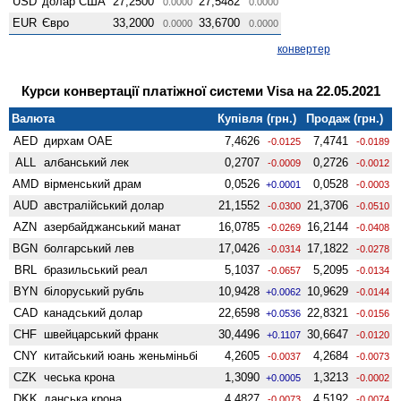
USD
долар США
27,2500
27,5482
0.0000
0.0000
EUR
Євро
33,2000
33,6700
0.0000
0.0000
конвертер
Курси конвертації платіжної системи Visa на 22.05.2021
Валюта
Купівля (грн.)
Продаж (грн.)
AED
дирхам ОАЕ
7,4626
7,4741
-0.0125
-0.0189
ALL
албанський лек
0,2707
0,2726
-0.0009
-0.0012
AMD
вiрменський драм
0,0526
0,0528
+0.0001
-0.0003
AUD
австралійський долар
21,1552
21,3706
-0.0300
-0.0510
AZN
азербайджанський манат
16,0785
16,2144
-0.0269
-0.0408
BGN
болгарський лев
17,0426
17,1822
-0.0314
-0.0278
BRL
бразильський реал
5,1037
5,2095
-0.0657
-0.0134
BYN
білоруський рубль
10,9428
10,9629
+0.0062
-0.0144
CAD
канадський долар
22,6598
22,8321
+0.0536
-0.0156
CHF
швейцарський франк
30,4496
30,6647
+0.1107
-0.0120
CNY
китайський юань женьмiньбi
4,2605
4,2684
-0.0037
-0.0073
CZK
чеська крона
1,3090
1,3213
+0.0005
-0.0002
DKK
данська крона
4,4827
4,5192
-0.0073
-0.0074