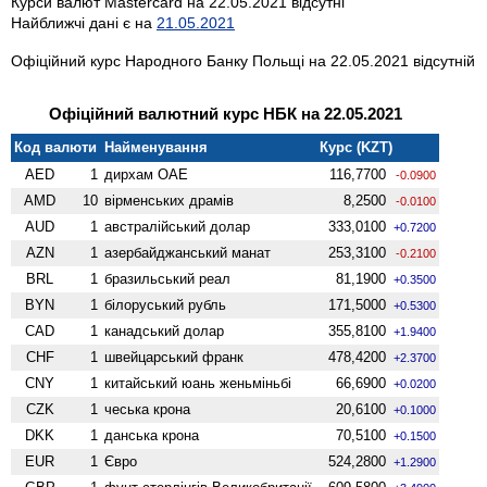
Курси валют Mastercard на 22.05.2021 відсутні
Найближчі дані є на
21.05.2021
Офіційний курс Народного Банку Польщі на 22.05.2021 відсутній
Офіційний валютний курс НБК на 22.05.2021
Код валюти
Найменування
Курс (KZT)
AED
1
дирхам ОАЕ
116,7700
-0.0900
AMD
10
вiрменських драмів
8,2500
-0.0100
AUD
1
австралійський долар
333,0100
+0.7200
AZN
1
азербайджанський манат
253,3100
-0.2100
BRL
1
бразильський реал
81,1900
+0.3500
BYN
1
білоруський рубль
171,5000
+0.5300
CAD
1
канадський долар
355,8100
+1.9400
CHF
1
швейцарський франк
478,4200
+2.3700
CNY
1
китайський юань женьмiньбi
66,6900
+0.0200
CZK
1
чеська крона
20,6100
+0.1000
DKK
1
данська крона
70,5100
+0.1500
EUR
1
Євро
524,2800
+1.2900