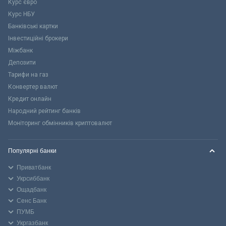
Курс євро
Курс НБУ
Банківські картки
Інвестиційні брокери
Міжбанк
Депозити
Тарифи на газ
Конвертер валют
Кредит онлайн
Народний рейтинг банків
Моніторинг обмінників криптовалют
Популярні банки
Приватбанк
Укрсиббанк
Ощадбанк
Сенс Банк
ПУМБ
Укргазбанк