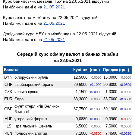
Курс банківських металів НБУ на 22.05.2021 відсутній
Найближчі дані є на
21.05.2021
Курс валют на міжбанку на 22.05.2021 відсутній
Найближчі дані є на
21.05.2021
Довідковий курс НБУ на міжбанку на 22.05.2021 відсутній
Найближчі дані є на
21.05.2021
Середній курс обміну валют в банках України
на 22.05.2021
Валюта
Купівля (грн.)
Продаж (грн.)
BYN
білоруський рубль
12,5000
15,0000
0.0000
0.0000
CHF
швейцарський франк
29,6000
30,8000
+0.1000
+0.0300
CZK
чеська крона
1,1500
1,3300
+0.0050
0.0000
EUR
Євро
33,3000
33,7000
0.0000
+0.0500
фунт стерлінгів Велико­
GBP
37,7500
39,1900
+0.1000
+0.0900
британії
HUF
угорський форинт
0,0880
0,0960
+0.0055
-0.0005
ILS
ізраїльський шекель
6,5000
7,5000
0.0000
0.0000
PLN
польський злотий
7,1000
7,4500
-0.0500
+0.0250