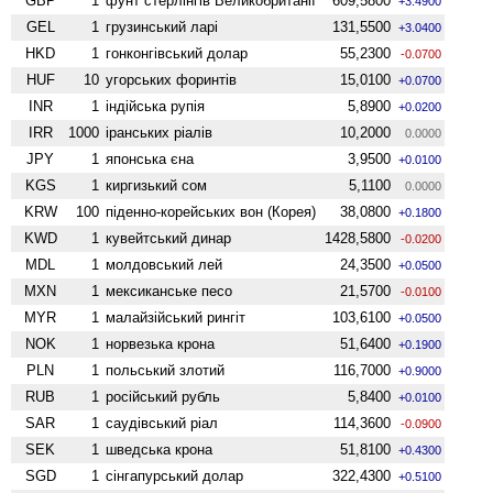
GBP
1
фунт стерлінгів Велико­британії
609,5800
+3.4900
GEL
1
грузинський ларі
131,5500
+3.0400
HKD
1
гонконгівський долар
55,2300
-0.0700
HUF
10
угорських форинтів
15,0100
+0.0700
INR
1
індійська рупія
5,8900
+0.0200
IRR
1000
іранських ріалів
10,2000
0.0000
JPY
1
японська єна
3,9500
+0.0100
KGS
1
киргизький сом
5,1100
0.0000
KRW
100
піденно-корейських вон (Корея)
38,0800
+0.1800
KWD
1
кувейтський динар
1428,5800
-0.0200
MDL
1
молдовський лей
24,3500
+0.0500
MXN
1
мексиканське песо
21,5700
-0.0100
MYR
1
малайзійський рингіт
103,6100
+0.0500
NOK
1
норвезька крона
51,6400
+0.1900
PLN
1
польський злотий
116,7000
+0.9000
RUB
1
російський рубль
5,8400
+0.0100
SAR
1
саудівський ріал
114,3600
-0.0900
SEK
1
шведська крона
51,8100
+0.4300
SGD
1
сінгапурський долар
322,4300
+0.5100