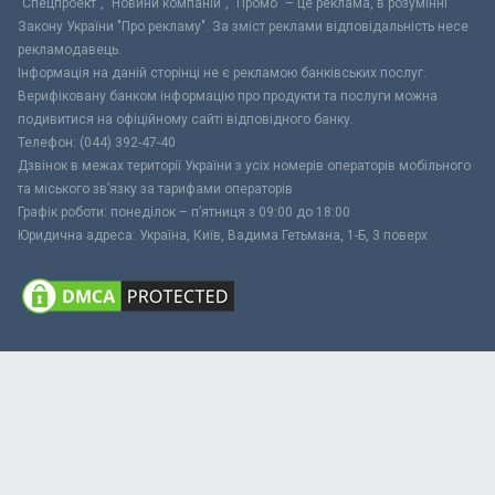
"Спецпроект", "Новини компаній", "Промо" – це реклама, в розумінні
Закону України "Про рекламу". За зміст реклами відповідальність несе
рекламодавець.
Інформація на даній сторінці не є рекламою банківських послуг.
Верифіковану банком інформацію про продукти та послуги можна
подивитися на офіційному сайті відповідного банку.
Телефон: (044) 392-47-40
Дзвінок в межах території України з усіх номерів операторів мобільного
та міського зв’язку за тарифами операторів
Графік роботи: понеділок – п’ятниця з 09:00 до 18:00
Юридична адреса: Україна, Київ, Вадима Гетьмана, 1-Б, 3 поверх