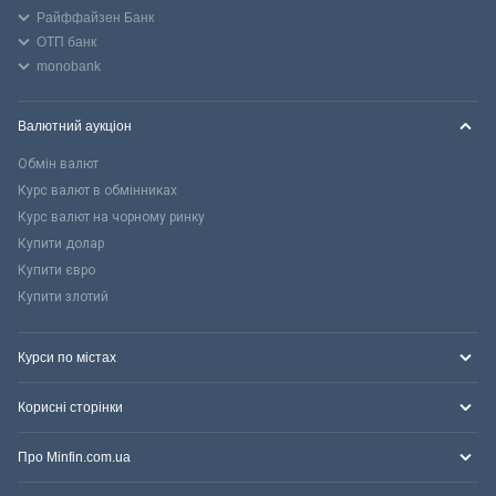
Райффайзен Банк
ОТП банк
monobank
Валютний аукціон
Обмін валют
Курс валют в обмінниках
Курс валют на чорному ринку
Купити долар
Купити євро
Купити злотий
Курси по містах
Корисні сторінки
Про Minfin.com.ua