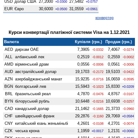
USD
долар США
27,2000
27,5482
+0.0300
+0.0757
EUR
Євро
30,6000
31,0559
+0.0500
+0.0961
конвертер
Курси конвертації платіжної системи Visa на 1.12.2021
Валюта
Купівля (грн.)
Продаж (грн.)
AED
дирхам ОАЕ
7,3905
7,4067
-0.0332
-0.0274
ALL
албанський лек
0,2519
0,2559
-0.0012
-0.0002
AMD
вiрменський драм
0,0556
0,0561
-0.0006
-0.0006
AUD
австралійський долар
19,1703
19,5103
-0.2172
-0.0422
AZN
азербайджанський манат
15,9235
16,0659
-0.0716
-0.0595
BGN
болгарський лев
15,5943
15,8330
-0.1023
+0.0209
BRL
бразильський реал
4,7870
4,8767
-0.0476
-0.0167
BYN
білоруський рубль
10,6448
10,6938
-0.0216
-0.0257
CAD
канадський долар
21,1462
21,3733
-0.1665
-0.0960
CHF
швейцарський франк
29,2876
29,7069
-0.1160
+0.0584
CNY
китайський юань женьмiньбi
4,2601
4,2701
-0.0108
-0.0074
CZK
чеська крона
1,1959
1,2131
+0.0017
+0.0060