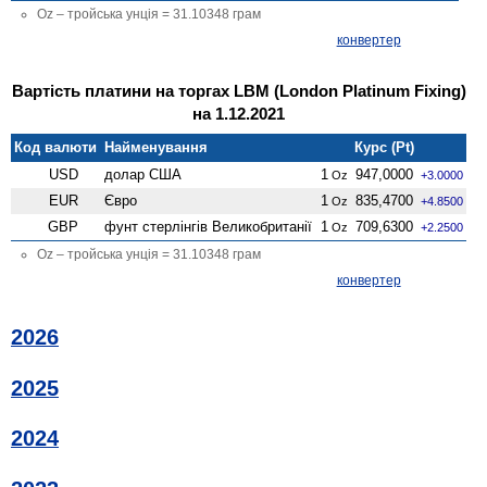
Oz – тройська унція = 31.10348 грам
конвертер
Вартість платини на торгах LBM (London Platinum Fixing)
на 1.12.2021
Код валюти
Найменування
Курс (Pt)
USD
долар США
1
947,0000
Oz
+3.0000
EUR
Євро
1
835,4700
Oz
+4.8500
GBP
фунт стерлінгів Велико­британії
1
709,6300
Oz
+2.2500
Oz – тройська унція = 31.10348 грам
конвертер
2026
2025
2024