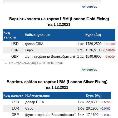
конвертер
Вартість золота на торгах LBM (London Gold Fixing)
на 1.12.2021
Код
Найменування
Курс (Au)
валюти
USD
долар США
1
1789,2500
Oz
-15.1500
EUR
Євро
1
1576,5100
Oz
-10.8200
GBP
фунт стерлінгів Велико­британії
1
1340,6900
Oz
-9.9000
Oz – тройська унція = 31.10348 грам
конвертер
Вартість срібла на торгах LBM (London Silver Fixing)
на 1.12.2021
Код валюти
Найменування
Курс (Ag)
USD
долар США
1
22,8600
Oz
-0.0050
EUR
Євро
1
20,1900
Oz
+0.0400
GBP
фунт стерлінгів Велико­британії
1
17,1600
Oz
+0.0200