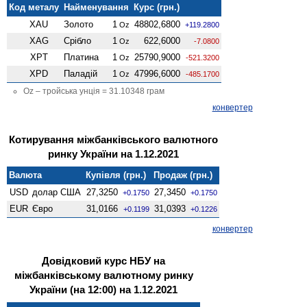
Код металу
Найменування
Курс (грн.)
XAU
Золото
1
48802,6800
Oz
+119.2800
XAG
Срібло
1
622,6000
Oz
-7.0800
XPT
Платина
1
25790,9000
Oz
-521.3200
XPD
Паладій
1
47996,6000
Oz
-485.1700
Oz – тройська унція = 31.10348 грам
конвертер
Котирування міжбанківського валютного
ринку України на 1.12.2021
Валюта
Купівля (грн.)
Продаж (грн.)
USD
долар США
27,3250
27,3450
+0.1750
+0.1750
EUR
Євро
31,0166
31,0393
+0.1199
+0.1226
конвертер
Довідковий курс НБУ на
міжбанківському валютному ринку
України (на 12:00) на 1.12.2021