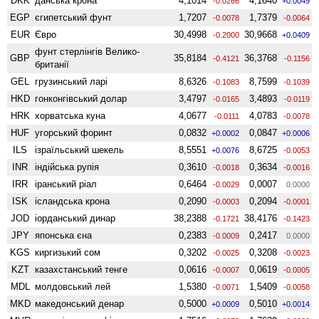
DKK
данська крона
4,1014
4,1640
-0.0266
+0.0049
EGP
єгипетський фунт
1,7207
1,7379
-0.0078
-0.0064
EUR
Євро
30,4998
30,9668
-0.2000
+0.0409
фунт стерлінгів Велико­
GBP
35,8184
36,3768
-0.4121
-0.1156
британії
GEL
грузинський ларі
8,6326
8,7599
-0.1083
-0.1039
HKD
гонконгівський долар
3,4797
3,4893
-0.0165
-0.0119
HRK
хорватська куна
4,0677
4,0783
-0.0111
-0.0078
HUF
угорський форинт
0,0832
0,0847
+0.0002
+0.0006
ILS
ізраїльський шекель
8,5551
8,6725
+0.0076
-0.0053
INR
індійська рупія
0,3610
0,3634
-0.0018
-0.0016
IRR
іранський ріал
0,6464
0,0007
-0.0029
0.0000
ISK
ісландська крона
0,2090
0,2094
-0.0003
-0.0001
JOD
іорданський динар
38,2388
38,4176
-0.1721
-0.1423
JPY
японська єна
0,2383
0,2417
-0.0009
0.0000
KGS
киргизький сом
0,3202
0,3208
-0.0025
-0.0023
KZT
казахстанський тенге
0,0616
0,0619
-0.0007
-0.0005
MDL
молдовський лей
1,5380
1,5409
-0.0071
-0.0058
MKD
македонський денар
0,5000
0,5010
+0.0009
+0.0014