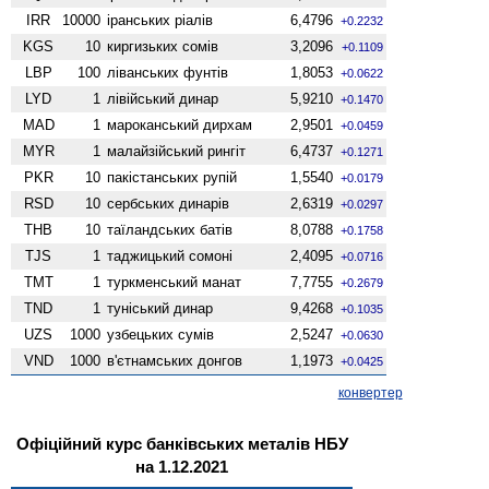
IRR
10000
іранських ріалів
6,4796
+0.2232
KGS
10
киргизьких сомів
3,2096
+0.1109
LBP
100
ліванських фунтів
1,8053
+0.0622
LYD
1
лівійський динар
5,9210
+0.1470
MAD
1
мароканський дирхам
2,9501
+0.0459
MYR
1
малайзійський рингіт
6,4737
+0.1271
PKR
10
пакістанських рупій
1,5540
+0.0179
RSD
10
сербських динарів
2,6319
+0.0297
THB
10
таїландських батів
8,0788
+0.1758
TJS
1
таджицький сомоні
2,4095
+0.0716
TMT
1
туркменський манат
7,7755
+0.2679
TND
1
туніський динар
9,4268
+0.1035
UZS
1000
узбецьких сумів
2,5247
+0.0630
VND
1000
в'єтнамських донгов
1,1973
+0.0425
конвертер
Офіційний курс банківських металів НБУ
на 1.12.2021