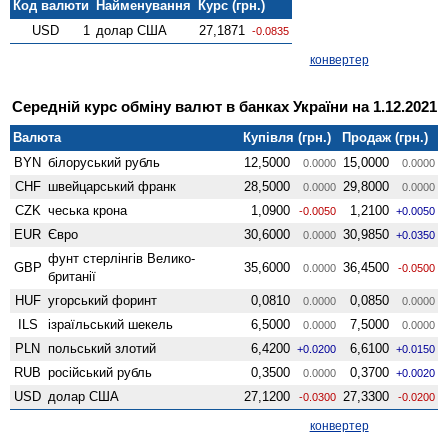
Код валюти
Найменування
Курс (грн.)
USD
1
долар США
27,1871
-0.0835
конвертер
Середній курс обміну валют в банках України на 1.12.2021
Валюта
Купівля (грн.)
Продаж (грн.)
BYN
білоруський рубль
12,5000
15,0000
0.0000
0.0000
CHF
швейцарський франк
28,5000
29,8000
0.0000
0.0000
CZK
чеська крона
1,0900
1,2100
-0.0050
+0.0050
EUR
Євро
30,6000
30,9850
0.0000
+0.0350
фунт стерлінгів Велико­
GBP
35,6000
36,4500
0.0000
-0.0500
британії
HUF
угорський форинт
0,0810
0,0850
0.0000
0.0000
ILS
ізраїльський шекель
6,5000
7,5000
0.0000
0.0000
PLN
польський злотий
6,4200
6,6100
+0.0200
+0.0150
RUB
російський рубль
0,3500
0,3700
0.0000
+0.0020
USD
долар США
27,1200
27,3300
-0.0300
-0.0200
конвертер