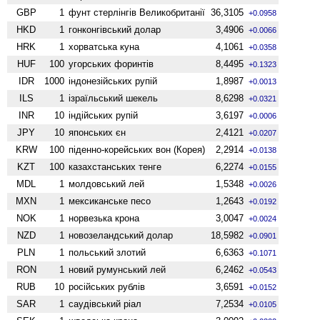
GBP
1
фунт стерлінгів Велико­британії
36,3105
+0.0958
HKD
1
гонконгівський долар
3,4906
+0.0066
HRK
1
хорватська куна
4,1061
+0.0358
HUF
100
угорських форинтів
8,4495
+0.1323
IDR
1000
індонезійських рупій
1,8987
+0.0013
ILS
1
ізраїльський шекель
8,6298
+0.0321
INR
10
індійських рупій
3,6197
+0.0006
JPY
10
японських єн
2,4121
+0.0207
KRW
100
піденно-корейських вон (Корея)
2,2914
+0.0138
KZT
100
казахстанських тенге
6,2274
+0.0155
MDL
1
молдовський лей
1,5348
+0.0026
MXN
1
мексиканське песо
1,2643
+0.0192
NOK
1
норвезька крона
3,0047
+0.0024
NZD
1
ново­зеландський долар
18,5982
+0.0901
PLN
1
польський злотий
6,6363
+0.1071
RON
1
новий румунський лей
6,2462
+0.0543
RUB
10
російських рублів
3,6591
+0.0152
SAR
1
саудівський ріал
7,2534
+0.0105