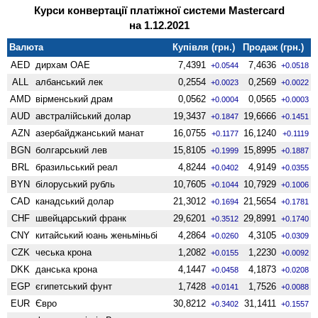
Курси конвертації платіжної системи Mastercard
на 1.12.2021
Валюта
Купівля (грн.)
Продаж (грн.)
AED
дирхам ОАЕ
7,4391
7,4636
+0.0544
+0.0518
ALL
албанський лек
0,2554
0,2569
+0.0023
+0.0022
AMD
вiрменський драм
0,0562
0,0565
+0.0004
+0.0003
AUD
австралійський долар
19,3437
19,6666
+0.1847
+0.1451
AZN
азербайджанський манат
16,0755
16,1240
+0.1177
+0.1119
BGN
болгарський лев
15,8105
15,8995
+0.1999
+0.1887
BRL
бразильський реал
4,8244
4,9149
+0.0402
+0.0355
BYN
білоруський рубль
10,7605
10,7929
+0.1044
+0.1006
CAD
канадський долар
21,3012
21,5654
+0.1694
+0.1781
CHF
швейцарський франк
29,6201
29,8991
+0.3512
+0.1740
CNY
китайський юань женьмiньбi
4,2864
4,3105
+0.0260
+0.0309
CZK
чеська крона
1,2082
1,2230
+0.0155
+0.0092
DKK
данська крона
4,1447
4,1873
+0.0458
+0.0208
EGP
єгипетський фунт
1,7428
1,7526
+0.0141
+0.0088
EUR
Євро
30,8212
31,1411
+0.3402
+0.1557