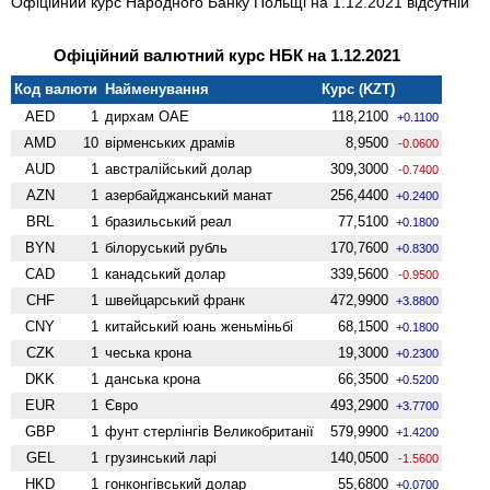
Офіційний курс Народного Банку Польщі на 1.12.2021 відсутній
Офіційний валютний курс НБК на 1.12.2021
Код валюти
Найменування
Курс (KZT)
AED
1
дирхам ОАЕ
118,2100
+0.1100
AMD
10
вiрменських драмів
8,9500
-0.0600
AUD
1
австралійський долар
309,3000
-0.7400
AZN
1
азербайджанський манат
256,4400
+0.2400
BRL
1
бразильський реал
77,5100
+0.1800
BYN
1
білоруський рубль
170,7600
+0.8300
CAD
1
канадський долар
339,5600
-0.9500
CHF
1
швейцарський франк
472,9900
+3.8800
CNY
1
китайський юань женьмiньбi
68,1500
+0.1800
CZK
1
чеська крона
19,3000
+0.2300
DKK
1
данська крона
66,3500
+0.5200
EUR
1
Євро
493,2900
+3.7700
GBP
1
фунт стерлінгів Велико­британії
579,9900
+1.4200
GEL
1
грузинський ларі
140,0500
-1.5600
HKD
1
гонконгівський долар
55,6800
+0.0700