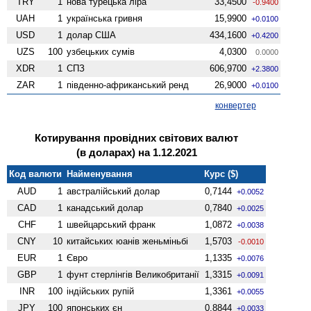
TRY
1
нова турецька ліра
33,4500
-0.9400
UAH
1
українська гривня
15,9900
+0.0100
USD
1
долар США
434,1600
+0.4200
UZS
100
узбецьких сумів
4,0300
0.0000
XDR
1
СПЗ
606,9700
+2.3800
ZAR
1
південно-африканський ренд
26,9000
+0.0100
конвертер
Котирування провідних світових валют
(в доларах) на 1.12.2021
Код валюти
Найменування
Курс ($)
AUD
1
австралійський долар
0,7144
+0.0052
CAD
1
канадський долар
0,7840
+0.0025
CHF
1
швейцарський франк
1,0872
+0.0038
CNY
10
китайських юанів женьмiньбi
1,5703
-0.0010
EUR
1
Євро
1,1335
+0.0076
GBP
1
фунт стерлінгів Велико­британії
1,3315
+0.0091
INR
100
індійських рупій
1,3361
+0.0055
JPY
100
японських єн
0,8844
+0.0033