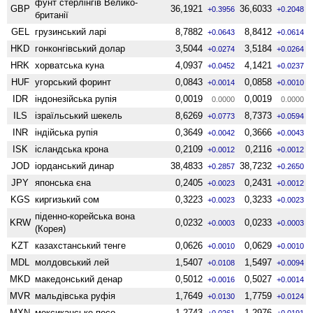
фунт стерлінгів Велико­
GBP
36,1921
36,6033
+0.3956
+0.2048
британії
GEL
грузинський ларі
8,7882
8,8412
+0.0643
+0.0614
HKD
гонконгівський долар
3,5044
3,5184
+0.0274
+0.0264
HRK
хорватська куна
4,0937
4,1421
+0.0452
+0.0237
HUF
угорський форинт
0,0843
0,0858
+0.0014
+0.0010
IDR
індонезійська рупія
0,0019
0,0019
0.0000
0.0000
ILS
ізраїльський шекель
8,6269
8,7373
+0.0773
+0.0594
INR
індійська рупія
0,3649
0,3666
+0.0042
+0.0043
ISK
ісландська крона
0,2109
0,2116
+0.0012
+0.0012
JOD
іорданський динар
38,4833
38,7232
+0.2857
+0.2650
JPY
японська єна
0,2405
0,2431
+0.0023
+0.0012
KGS
киргизький сом
0,3223
0,3233
+0.0023
+0.0023
піденно-корейська вона
KRW
0,0232
0,0233
+0.0003
+0.0003
(Корея)
KZT
казахстанський тенге
0,0626
0,0629
+0.0010
+0.0010
MDL
молдовський лей
1,5407
1,5497
+0.0108
+0.0094
MKD
македонський денар
0,5012
0,5027
+0.0016
+0.0014
MVR
мальдівська руфія
1,7649
1,7759
+0.0130
+0.0124
MXN
мексиканське песо
1,2743
1,2976
+0.0261
+0.0191