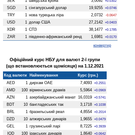
SEK
1
шведська крона
3,0092
+0.0302
SGD
1
сінгапурський долар
19,9255
+0.0746
TRY
1
нова турецька ліра
2,0732
-0.0647
USD
1
долар США
27,2142
+0.0403
XDR
1
СПЗ
38,1477
+0.1785
ZAR
1
південно-африканський ренд
1,6981
+0.0170
конвертер
Офіційний курс НБУ для валют 2-ї групи
(що встановлюється щомісяця) на 1.12.2021
Код валюти
Найменування
Курс (грн.)
AED
1
дирхам ОАЕ
7,4093
+0.2551
AMD
100
вiрменських драмів
5,5964
+0.0969
AZN
1
азербайджанський манат
16,0319
+0.5741
BDT
10
бангладеських так
3,1718
+0.1038
BRL
1
бразильський реал
4,8554
+0.2014
DZD
10
алжирських динарів
1,9655
+0.0479
GEL
1
грузинський ларі
8,7225
+0.3939
IQD
100
іракських динарів
1,8640
+0.0642