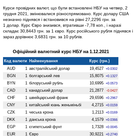
Курси провідних валют, що були встановлені НБУ на четвер, 2
грудня 2021, змінювалися різноспрямовано. Курс долару США
незначно піднявся і встановився на рівні 27,2296 грн. за
1 долар. Курс Євро знизився, втративши -7,78 коп., і наразі
складає 30,8443 грн. за 1 євро. Курс російського рубля піднявся і
зараз дорівнює 3,6831 грн. за 10 рублів.
Офіційний валютний курс НБУ на 1.12.2021
Код валюти
Найменування
Курс (грн.)
AUD
1
австралійський долар
19,4527
+0.0302
BGN
1
болгарський лев
15,8075
+0.1327
BYN
1
білоруський рубль
10,6995
+0.0573
CAD
1
канадський долар
21,2877
-0.0427
CHF
1
швейцарський франк
29,6596
+0.2967
CNY
1
китайський юань женьмiньбi
4,2715
+0.0159
CZK
1
чеська крона
1,2113
+0.0169
DKK
1
данська крона
4,1579
+0.0366
EGP
1
єгипетський фунт
1,7328
+0.0045
EUR
1
Євро
30,9221
+0.2740