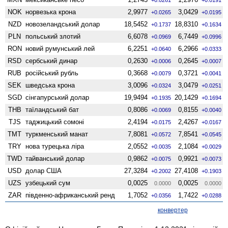
NOK
норвезька крона
2,9977
3,0429
+0.0265
+0.0195
NZD
ново­зеландський долар
18,5452
18,8310
+0.1737
+0.1634
PLN
польський злотий
6,6078
6,7449
+0.0969
+0.0996
RON
новий румунський лей
6,2251
6,2966
+0.0640
+0.0333
RSD
сербський динар
0,2630
0,2645
+0.0006
+0.0007
RUB
російський рубль
0,3668
0,3721
+0.0079
+0.0041
SEK
шведська крона
3,0096
3,0479
+0.0324
+0.0251
SGD
сінгапурський долар
19,9494
20,1429
+0.1935
+0.1694
THB
таїландський бат
0,8086
0,8155
+0.0069
+0.0040
TJS
таджицький сомоні
2,4194
2,4267
+0.0175
+0.0167
TMT
туркменський манат
7,8081
7,8541
+0.0572
+0.0545
TRY
нова турецька ліра
2,0552
2,1084
+0.0035
+0.0029
TWD
тайванський долар
0,9862
0,9921
+0.0075
+0.0073
USD
долар США
27,3284
27,4108
+0.2002
+0.1903
UZS
узбецький сум
0,0025
0,0025
0.0000
0.0000
ZAR
південно-африканський ренд
1,7052
1,7422
+0.0356
+0.0288
конвертер