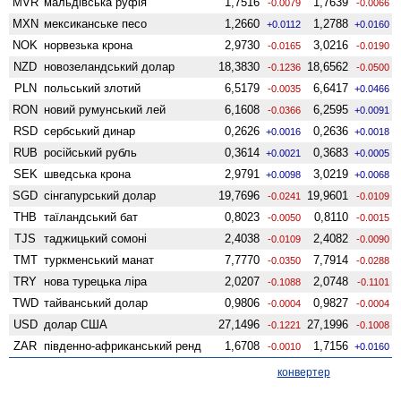
MVR
мальдівська руфія
1,7516
1,7639
-0.0079
-0.0066
MXN
мексиканське песо
1,2660
1,2788
+0.0112
+0.0160
NOK
норвезька крона
2,9730
3,0216
-0.0165
-0.0190
NZD
ново­зеландський долар
18,3830
18,6562
-0.1236
-0.0500
PLN
польський злотий
6,5179
6,6417
-0.0035
+0.0466
RON
новий румунський лей
6,1608
6,2595
-0.0366
+0.0091
RSD
сербський динар
0,2626
0,2636
+0.0016
+0.0018
RUB
російський рубль
0,3614
0,3683
+0.0021
+0.0005
SEK
шведська крона
2,9791
3,0219
+0.0098
+0.0068
SGD
сінгапурський долар
19,7696
19,9601
-0.0241
-0.0109
THB
таїландський бат
0,8023
0,8110
-0.0050
-0.0015
TJS
таджицький сомоні
2,4038
2,4082
-0.0109
-0.0090
TMT
туркменський манат
7,7770
7,7914
-0.0350
-0.0288
TRY
нова турецька ліра
2,0207
2,0748
-0.1088
-0.1101
TWD
тайванський долар
0,9806
0,9827
-0.0004
-0.0004
USD
долар США
27,1496
27,1996
-0.1221
-0.1008
ZAR
південно-африканський ренд
1,6708
1,7156
-0.0010
+0.0160
конвертер