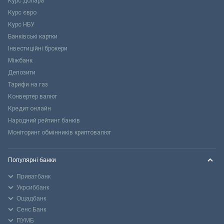
Курс долара
Курс євро
Курс НБУ
Банківські картки
Інвестиційні брокери
Міжбанк
Депозити
Тарифи на газ
Конвертер валют
Кредит онлайн
Народний рейтинг банків
Моніторинг обмінників криптовалют
Популярні банки
Приватбанк
Укрсиббанк
Ощадбанк
Сенс Банк
ПУМБ