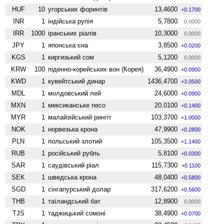
HUF
10
угорських форинтів
13,4600
+0.1700
INR
1
індійська рупія
5,7800
0.0000
IRR
1000
іранських ріалів
10,3000
0.0000
JPY
1
японська єна
3,8500
+0.0200
KGS
1
киргизький сом
5,1200
0.0000
KRW
100
піденно-корейських вон (Корея)
36,4900
+0.0900
KWD
1
кувейтський динар
1436,4700
+3.0500
MDL
1
молдовський лей
24,6000
+0.0900
MXN
1
мексиканське песо
20,0100
+0.1400
MYR
1
малайзійський рингіт
103,3700
+1.0000
NOK
1
норвезька крона
47,9900
+0.2800
PLN
1
польський злотий
105,3500
+1.1400
RUB
1
російський рубль
5,8100
+0.0300
SAR
1
саудівський ріал
115,7300
+0.1100
SEK
1
шведська крона
48,0400
+0.5800
SGD
1
сінгапурський долар
317,6200
+0.5600
THB
1
таїландський бат
12,8900
0.0000
TJS
1
таджицький сомоні
38,4900
+0.0700