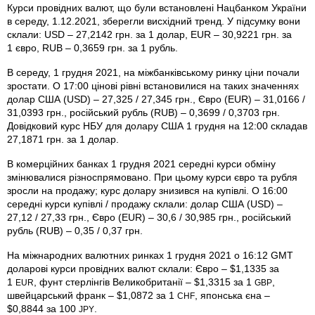
Курси провідних валют, що були встановлені Нацбанком України
в середу, 1.12.2021, зберегли висхідний тренд. У підсумку вони
склали: USD – 27,2142 грн. за 1 долар, EUR – 30,9221 грн. за
1 євро, RUB – 0,3659 грн. за 1 рубль.
В середу, 1 грудня 2021, на міжбанківському ринку ціни почали
зростати. О 17:00 цінові рівні встановилися на таких значеннях
долар США (USD) – 27,325 / 27,345 грн., Євро (EUR) – 31,0166 /
31,0393 грн., російський рубль (RUB) – 0,3699 / 0,3703 грн.
Довідковий курс НБУ для долару США 1 грудня на 12:00 складав
27,1871 грн. за 1 долар.
В комерційних банках 1 грудня 2021 середні курси обміну
змінювалися різноспрямовано. При цьому курси євро та рубля
зросли на продажу; курс долару знизився на купівлі. О 16:00
середні курси купівлі / продажу склали: долар США (USD) –
27,12 / 27,33 грн., Євро (EUR) – 30,6 / 30,985 грн., російський
рубль (RUB) – 0,35 / 0,37 грн.
На міжнародних валютних ринках 1 грудня 2021 о 16:12 GMT
доларові курси провідних валют склали: Євро – $1,1335 за
1
, фунт стерлінгів Велико­британії – $1,3315 за 1
,
EUR
GBP
швейцарський франк – $1,0872 за 1
, японська єна –
CHF
$0,8844 за 100
.
JPY