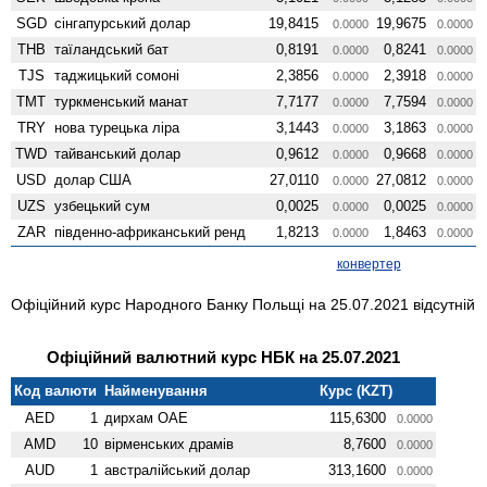
SGD
сінгапурський долар
19,8415
19,9675
0.0000
0.0000
THB
таїландський бат
0,8191
0,8241
0.0000
0.0000
TJS
таджицький сомоні
2,3856
2,3918
0.0000
0.0000
TMT
туркменський манат
7,7177
7,7594
0.0000
0.0000
TRY
нова турецька ліра
3,1443
3,1863
0.0000
0.0000
TWD
тайванський долар
0,9612
0,9668
0.0000
0.0000
USD
долар США
27,0110
27,0812
0.0000
0.0000
UZS
узбецький сум
0,0025
0,0025
0.0000
0.0000
ZAR
південно-африканський ренд
1,8213
1,8463
0.0000
0.0000
конвертер
Офіційний курс Народного Банку Польщі на 25.07.2021 відсутній
Офіційний валютний курс НБК на 25.07.2021
Код валюти
Найменування
Курс (KZT)
AED
1
дирхам ОАЕ
115,6300
0.0000
AMD
10
вiрменських драмів
8,7600
0.0000
AUD
1
австралійський долар
313,1600
0.0000