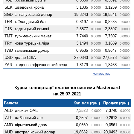
RUB
російський рубль
0,3656
0,3691
0.0000
0.0000
SEK
шведська крона
3,1035
3,1259
0.0000
0.0000
SGD
сінгапурський долар
19,8243
19,9541
0.0000
0.0000
THB
таїландський бат
0,8197
0,8235
0.0000
0.0000
TJS
таджицький сомоні
2,3877
2,3897
0.0000
0.0000
TMT
туркменський манат
7,7440
7,7507
0.0000
0.0000
TRY
нова турецька ліра
3,1494
3,1689
0.0000
0.0000
TWD
тайванський долар
0,9635
0,9647
0.0000
0.0000
USD
долар США
27,0343
27,0578
0.0000
0.0000
ZAR
південно-африканський ренд
1,8179
1,8468
0.0000
0.0000
конвертер
Курси конвертації платіжної системи Mastercard
на 25.07.2021
Валюта
Купівля (грн.)
Продаж (грн.)
AED
дирхам ОАЕ
7,3523
7,3740
0.0000
0.0000
ALL
албанський лек
0,2597
0,2613
0.0000
0.0000
AMD
вiрменський драм
0,0560
0,0561
0.0000
0.0000
AUD
австралійський долар
19,8682
20,0493
0.0000
0.0000