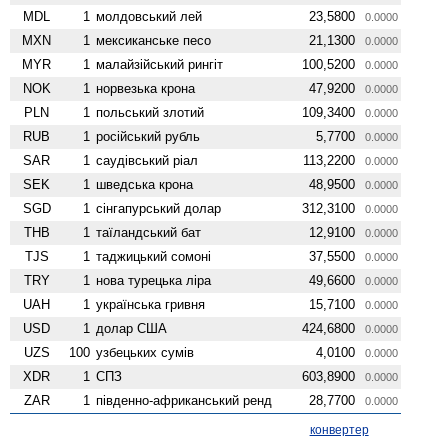
MDL
1
молдовський лей
23,5800
0.0000
MXN
1
мексиканське песо
21,1300
0.0000
MYR
1
малайзійський рингіт
100,5200
0.0000
NOK
1
норвезька крона
47,9200
0.0000
PLN
1
польський злотий
109,3400
0.0000
RUB
1
російський рубль
5,7700
0.0000
SAR
1
саудівський ріал
113,2200
0.0000
SEK
1
шведська крона
48,9500
0.0000
SGD
1
сінгапурський долар
312,3100
0.0000
THB
1
таїландський бат
12,9100
0.0000
TJS
1
таджицький сомоні
37,5500
0.0000
TRY
1
нова турецька ліра
49,6600
0.0000
UAH
1
українська гривня
15,7100
0.0000
USD
1
долар США
424,6800
0.0000
UZS
100
узбецьких сумів
4,0100
0.0000
XDR
1
СПЗ
603,8900
0.0000
ZAR
1
південно-африканський ренд
28,7700
0.0000
конвертер