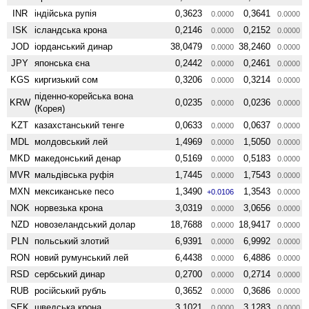
INR
індійська рупія
0,3623
0,3641
0.0000
0.0000
ISK
ісландська крона
0,2146
0,2152
0.0000
0.0000
JOD
іорданський динар
38,0479
38,2460
0.0000
0.0000
JPY
японська єна
0,2442
0,2461
0.0000
0.0000
KGS
киргизький сом
0,3206
0,3214
0.0000
0.0000
піденно-корейська вона
KRW
0,0235
0,0236
0.0000
0.0000
(Корея)
KZT
казахстанський тенге
0,0633
0,0637
0.0000
0.0000
MDL
молдовський лей
1,4969
1,5050
0.0000
0.0000
MKD
македонський денар
0,5169
0,5183
0.0000
0.0000
MVR
мальдівська руфія
1,7445
1,7543
0.0000
0.0000
MXN
мексиканське песо
1,3490
1,3543
+0.0106
0.0000
NOK
норвезька крона
3,0319
3,0656
0.0000
0.0000
NZD
ново­зеландський долар
18,7688
18,9417
0.0000
0.0000
PLN
польський злотий
6,9391
6,9992
0.0000
0.0000
RON
новий румунський лей
6,4438
6,4886
0.0000
0.0000
RSD
сербський динар
0,2700
0,2714
0.0000
0.0000
RUB
російський рубль
0,3652
0,3686
0.0000
0.0000
SEK
шведська крона
3,1021
3,1283
0.0000
0.0000