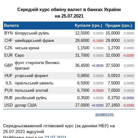
Середній курс обміну валют в банках України
на 25.07.2021
Валюта
Купівля (грн.)
Продаж (грн.)
BYN
білоруський рубль
12,5000
15,0000
0.0000
0.0000
CHF
швейцарський франк
28,6000
29,8000
-0.1000
0.0000
CZK
чеська крона
1,1500
1,2700
0.0000
0.0000
EUR
Євро
31,7000
32,0500
0.0000
-0.0200
фунт стерлінгів Велико­
GBP
36,4500
37,5500
+0.0500
0.0000
британії
HUF
угорський форинт
0,0850
0,0910
0.0000
0.0000
ILS
ізраїльський шекель
6,5000
7,5000
0.0000
0.0000
PLN
польський злотий
6,7000
7,0500
-0.0500
0.0000
RUB
російський рубль
0,3500
0,3750
0.0000
+0.0050
USD
долар США
27,0000
27,1850
+0.0200
-0.0150
конвертер
Середньозважений готівковий курс (за даними НБУ) на
25.07.2021 відсутній
Найближчі дані є на
23.07.2021