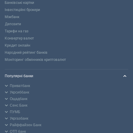
Банківські картки
Інвестиційні брокери
Міжбанк
Депозити
Тарифи на газ
Конвертер валют
Кредит онлайн
Народний рейтинг банків
Моніторинг обмінників криптовалют
Популярні банки
Приватбанк
Укрсиббанк
Ощадбанк
Сенс Банк
ПУМБ
Укргазбанк
Райффайзен Банк
ОТП банк