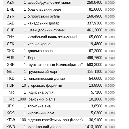
AZN
1
азербайджанський манат
250,8400
0.0000
BRL
1
бразильський реал
81,6600
0.0000
BYN
1
білоруський рубль
169,4900
0.0000
CAD
1
канадський долар
337,9300
0.0000
CHF
1
швейцарський франк
461,2600
0.0000
CNY
1
китайський юань женьмiньбi
65,6000
0.0000
CZK
1
чеська крона
19,4800
0.0000
DKK
1
данська крона
67,2000
0.0000
EUR
1
Євро
499,7600
0.0000
GBP
1
фунт стерлінгів Велико­британії
583,3000
0.0000
GEL
1
грузинський ларі
138,1100
0.0000
HKD
1
гонконгівський долар
54,6600
0.0000
HUF
10
угорських форинтів
13,9500
0.0000
INR
1
індійська рупія
5,7100
0.0000
IRR
1000
іранських ріалів
10,1000
0.0000
JPY
1
японська єна
3,8500
0.0000
KGS
1
киргизький сом
5,0300
0.0000
KRW
100
піденно-корейських вон (Корея)
36,9100
0.0000
KWD
1
кувейтський динар
1413,1000
0.0000