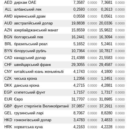
AED
дирхам ОАЕ
7,3587
7,3681
0.0000
0.0000
ALL
албанський лек
0,2593
0,2613
0.0000
0.0000
AMD
вiрменський драм
0,0558
0,0561
0.0000
0.0000
AUD
австралійський долар
19,8838
20,0336
0.0000
0.0000
AZN
азербайджанський манат
15,8559
15,9822
0.0000
0.0000
BGN
болгарський лев
16,2441
16,3094
0.0000
0.0000
BRL
бразильський реал
5,1652
5,2461
0.0000
0.0000
BYN
білоруський рубль
10,7364
10,7817
0.0000
0.0000
CAD
канадський долар
21,4388
21,5583
0.0000
0.0000
CHF
швейцарський франк
29,3055
29,4587
0.0000
0.0000
CNY
китайський юань женьмiньбi
4,1743
4,1800
0.0000
0.0000
CZK
чеська крона
1,2356
1,2451
0.0000
0.0000
DKK
данська крона
4,2715
4,2881
0.0000
0.0000
EGP
єгипетський фунт
1,7157
1,7317
0.0000
0.0000
EUR
Євро
31,7707
31,8985
0.0000
0.0000
GBP
фунт стерлінгів Велико­британії
37,0857
37,2911
0.0000
0.0000
GEL
грузинський ларі
8,7067
8,8280
0.0000
0.0000
HKD
гонконгівський долар
3,4783
3,4833
0.0000
0.0000
HRK
хорватська куна
4,2163
4,2228
0.0000
0.0000