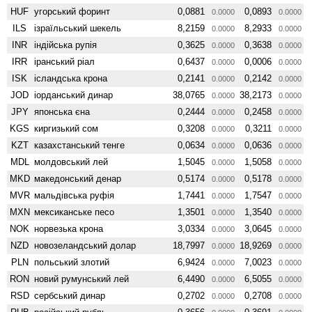
HUF
угорський форинт
0,0881
0,0893
0.0000
0.0000
ILS
ізраїльський шекель
8,2159
8,2933
0.0000
0.0000
INR
індійська рупія
0,3625
0,3638
0.0000
0.0000
IRR
іранський ріал
0,6437
0,0006
0.0000
0.0000
ISK
ісландська крона
0,2141
0,2142
0.0000
0.0000
JOD
іорданський динар
38,0765
38,2173
0.0000
0.0000
JPY
японська єна
0,2444
0,2458
0.0000
0.0000
KGS
киргизький сом
0,3208
0,3211
0.0000
0.0000
KZT
казахстанський тенге
0,0634
0,0636
0.0000
0.0000
MDL
молдовський лей
1,5045
1,5058
0.0000
0.0000
MKD
македонський денар
0,5174
0,5178
0.0000
0.0000
MVR
мальдівська руфія
1,7441
1,7547
0.0000
0.0000
MXN
мексиканське песо
1,3501
1,3540
0.0000
0.0000
NOK
норвезька крона
3,0334
3,0645
0.0000
0.0000
NZD
ново­зеландський долар
18,7997
18,9269
0.0000
0.0000
PLN
польський злотий
6,9424
7,0023
0.0000
0.0000
RON
новий румунський лей
6,4490
6,5055
0.0000
0.0000
RSD
сербський динар
0,2702
0,2708
0.0000
0.0000