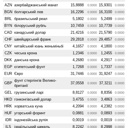
AZN
азербайджанський манат
15,8888
15,9301
0.0000
0.0000
BGN
болгарський лев
16,2296
16,3100
0.0000
0.0000
BRL
бразильський реал
5,1802
5,2499
0.0000
0.0000
BYN
білоруський рубль
10,7459
10,7739
0.0000
0.0000
CAD
канадський долар
21,4216
21,5790
0.0000
0.0000
CHF
швейцарський франк
29,2818
29,4857
0.0000
0.0000
CNY
китайський юань женьмiньбi
4,1657
4,1800
0.0000
0.0000
CZK
чеська крона
1,2346
1,2455
0.0000
0.0000
DKK
данська крона
4,2680
4,2917
0.0000
0.0000
EGP
єгипетський фунт
1,7268
1,7337
0.0000
0.0000
EUR
Євро
31,7446
31,9247
0.0000
0.0000
фунт стерлінгів Велико­
GBP
37,0558
37,3211
0.0000
0.0000
британії
GEL
грузинський ларі
8,8127
8,8356
0.0000
0.0000
HKD
гонконгівський долар
3,4755
3,4863
0.0000
0.0000
HRK
хорватська куна
4,2094
4,2382
0.0000
0.0000
HUF
угорський форинт
0,0881
0,0893
0.0000
0.0000
IDR
індонезійська рупія
0,0019
0,0019
0.0000
0.0000
ILS
ізраїльський шекель
8,2242
8,2998
0.0000
0.0000