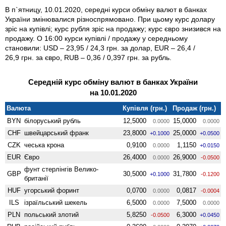
В п`ятницу, 10.01.2020, середні курси обміну валют в банках
України змінювалися різноспрямовано. При цьому курс долару
зріс на купівлі; курс рубля зріс на продажу; курс євро знизився на
продажу. О 16:00 курси купівлі / продажу у середньому
становили: USD – 23,95 / 24,3 грн. за долар, EUR – 26,4 /
26,9 грн. за євро, RUB – 0,36 / 0,397 грн. за рубль.
Середній курс обміну валют в банках України
на 10.01.2020
Валюта
Купівля (грн.)
Продаж (грн.)
BYN
білоруський рубль
12,5000
15,0000
0.0000
0.0000
CHF
швейцарський франк
23,8000
25,0000
+0.1000
+0.0500
CZK
чеська крона
0,9100
1,1150
0.0000
+0.0150
EUR
Євро
26,4000
26,9000
0.0000
-0.0500
фунт стерлінгів Велико­
GBP
30,5000
31,7800
+0.1000
-0.1200
британії
HUF
угорський форинт
0,0700
0,0817
0.0000
-0.0004
ILS
ізраїльський шекель
6,5000
7,5000
0.0000
0.0000
PLN
польський злотий
5,8250
6,3000
-0.0500
+0.0450