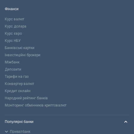
Фінанси
Курс валют
Курс долара
Курс євро
Курс НБУ
Банківські картки
Інвестиційні брокери
Міжбанк
Депозити
Тарифи на газ
Конвертер валют
Кредит онлайн
Народний рейтинг банків
Моніторинг обмінників криптовалют
Популярні банки
Приватбанк