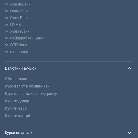
Укрсиббанк
Ощадбанк
Сенс Банк
ПУМБ
Укргазбанк
Райффайзен Банк
ОТП банк
monobank
Валютний аукціон
Обмін валют
Курс валют в обмінниках
Курс валют на чорному ринку
Купити долар
Купити євро
Купити злотий
Курси по містах