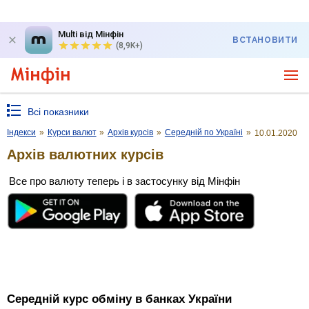
Multi від Мінфін
ВСТАНОВИТИ
(8,9K+)
Всі показники
Індекси
»
Курси валют
»
Архів курсів
»
Середній по Україні
»
10.01.2020
Архів валютних курсів
Все про валюту теперь і в застосунку від Мінфін
Середній курс обміну в банках України