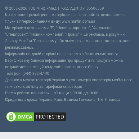
© 2008-2026 ТОВ МiнфiнМедiа. Код ЄДРПОУ: 35506859
Копіювання і розміщення матеріалів на інших сайтах дозволяється
тільки з гіперпосиланням виду: www.minfin.com.ua
Матеріали з позначками "Р", "Новини партнерів", "Актуально",
"Спецпроект", "Новини компаній", "Промо" – це реклама, в розумінні
Закону України "Про рекламу". За зміст реклами відповідальність несе
рекламодавець.
Інформація на даній сторінці не є рекламою банківських послуг.
Верифіковану банком інформацію про продукти та послуги можна
подивитися на офіційному сайті відповідного банку.
Телефон: (044) 392-47-40
Дзвінок в межах території України з усіх номерів операторів мобільного
та міського зв’язку за тарифами операторів
Графік роботи: понеділок – п’ятниця з 09:00 до 18:00
Юридична адреса: Україна, Київ, Вадима Гетьмана, 1-Б, 3 поверх