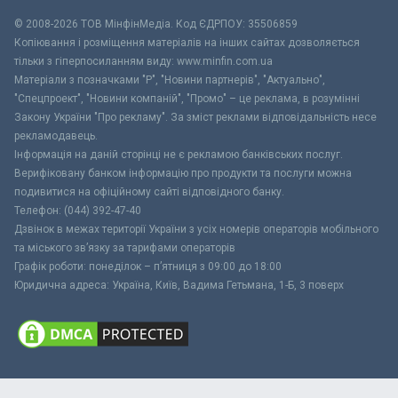
© 2008-2026 ТОВ МiнфiнМедiа. Код ЄДРПОУ: 35506859
Копіювання і розміщення матеріалів на інших сайтах дозволяється
тільки з гіперпосиланням виду: www.minfin.com.ua
Матеріали з позначками "Р", "Новини партнерів", "Актуально",
"Спецпроект", "Новини компаній", "Промо" – це реклама, в розумінні
Закону України "Про рекламу". За зміст реклами відповідальність несе
рекламодавець.
Інформація на даній сторінці не є рекламою банківських послуг.
Верифіковану банком інформацію про продукти та послуги можна
подивитися на офіційному сайті відповідного банку.
Телефон: (044) 392-47-40
Дзвінок в межах території України з усіх номерів операторів мобільного
та міського зв’язку за тарифами операторів
Графік роботи: понеділок – п’ятниця з 09:00 до 18:00
Юридична адреса: Україна, Київ, Вадима Гетьмана, 1-Б, 3 поверх