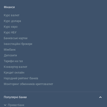
Фінанси
Курс валют
Курс долара
Курс євро
Курс НБУ
Банківські картки
Інвестиційні брокери
Міжбанк
Депозити
Тарифи на газ
Конвертер валют
Кредит онлайн
Народний рейтинг банків
Моніторинг обмінників криптовалют
Популярні банки
Приватбанк