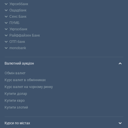
Укрсиббанк
Ощадбанк
Сенс Банк
ПУМБ
Укргазбанк
Райффайзен Банк
ОТП банк
monobank
Валютний аукціон
Обмін валют
Курс валют в обмінниках
Курс валют на чорному ринку
Купити долар
Купити євро
Купити злотий
Курси по містах