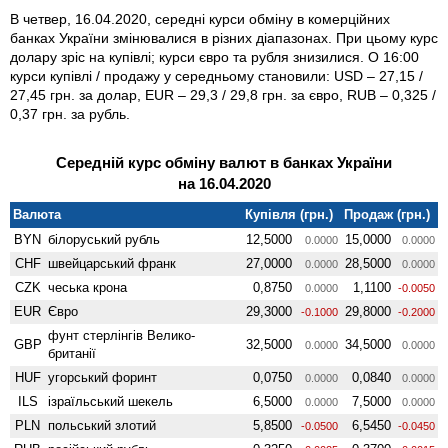
В четвер, 16.04.2020, середні курси обміну в комерційних
банках України змінювалися в різних діапазонах. При цьому курс
долару зріс на купівлі; курси євро та рубля знизилися. О 16:00
курси купівлі / продажу у середньому становили: USD – 27,15 /
27,45 грн. за долар, EUR – 29,3 / 29,8 грн. за євро, RUB – 0,325 /
0,37 грн. за рубль.
Середній курс обміну валют в банках України
на 16.04.2020
Валюта
Купівля (грн.)
Продаж (грн.)
BYN
білоруський рубль
12,5000
15,0000
0.0000
0.0000
CHF
швейцарський франк
27,0000
28,5000
0.0000
0.0000
CZK
чеська крона
0,8750
1,1100
0.0000
-0.0050
EUR
Євро
29,3000
29,8000
-0.1000
-0.2000
фунт стерлінгів Велико­
GBP
32,5000
34,5000
0.0000
0.0000
британії
HUF
угорський форинт
0,0750
0,0840
0.0000
0.0000
ILS
ізраїльський шекель
6,5000
7,5000
0.0000
0.0000
PLN
польський злотий
5,8500
6,5450
-0.0500
-0.0450