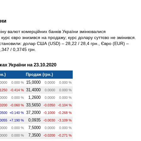
їни
міну валют комерційних банків України змінювалися
 курс євро знизився на продажу; курс долару суттєво не змінився.
 становили: долар США (USD) – 28,22 / 28,4 грн., Євро (EUR) –
,347 / 0,3745 грн.
ах України на 23.10.2020
н.)
Продаж (грн.)
15,0000
0000
0.000 %
0.0000
0.000 %
31,4000
.1250
-0.414 %
0.0000
0.000 %
1,2600
0000
0.000 %
0.0000
0.000 %
33,5650
.0200
-0.060 %
-0.0350
-0.104 %
37,2000
.0500
+0.140 %
-0.1000
-0.268 %
0,0935
.0055
+7.190 %
-0.0030
-3.109 %
7,5000
0000
0.000 %
0.0000
0.000 %
7,3500
0000
0.000 %
-0.0200
-0.271 %