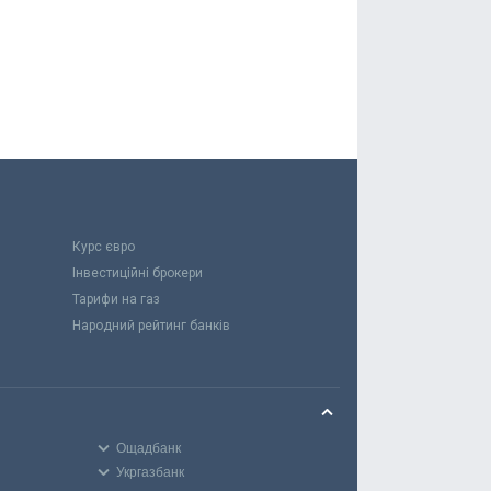
Курс євро
Інвестиційні брокери
Тарифи на газ
Народний рейтинг банків
Ощадбанк
Укргазбанк