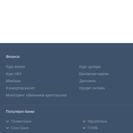
Фінанси
Курс валют
Курс долара
Курс НБУ
Банківські картки
Міжбанк
Депозити
Конвертер валют
Кредит онлайн
Моніторинг обмінників криптовалют
Популярні банки
Приватбанк
Укрсиббанк
Сенс Банк
ПУМБ