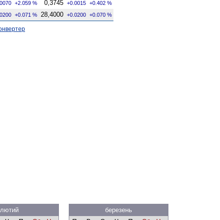
0,3745
.0070
+2.059 %
+0.0015
+0.402 %
28,4000
.0200
+0.071 %
+0.0200
+0.070 %
онвертер
лютий
березень