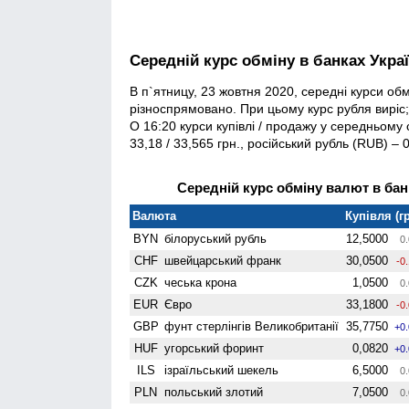
Середній курс обміну в банках Укра
В п`ятницу, 23 жовтня 2020, середні курси об
різноспрямовано. При цьому курс рубля виріс;
О 16:20 курси купівлі / продажу у середньому
33,18 / 33,565 грн., російський рубль (RUB) – 0
Середній курс обміну валют в банк
Валюта
Купівля (гр
BYN
білоруський рубль
12,5000
0.
CHF
швейцарський франк
30,0500
-0
CZK
чеська крона
1,0500
0.
EUR
Євро
33,1800
-0
GBP
фунт стерлінгів Велико­британії
35,7750
+0
HUF
угорський форинт
0,0820
+0
ILS
ізраїльський шекель
6,5000
0.
PLN
польський злотий
7,0500
0.