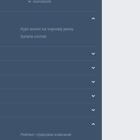
monobank
Курс валют на чорному ринку
Купити злотий
Рейтинг страхових компаній