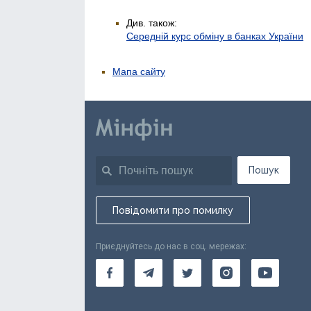
Див. також:
Середній курс обміну в банках України
Мапа сайту
Пошук
Повідомити про помилку
Приєднуйтесь до нас в соц. мережах: