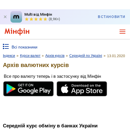
Multi від Мінфін
ВСТАНОВИТИ
(8,9K+)
Всі показники
Індекси
»
Курси валют
»
Архів курсів
»
Середній по Україні
»
13.01.2020
Архів валютних курсів
Все про валюту теперь і в застосунку від Мінфін
Середній курс обміну в банках України