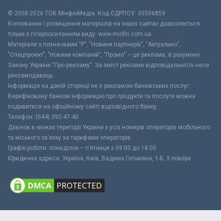
© 2008-2026 ТОВ МiнфiнМедiа. Код ЄДРПОУ: 35506859
Копіювання і розміщення матеріалів на інших сайтах дозволяється
тільки з гіперпосиланням виду: www.minfin.com.ua
Матеріали з позначками "Р", "Новини партнерів", "Актуально",
"Спецпроект", "Новини компаній", "Промо" – це реклама, в розумінні
Закону України "Про рекламу". За зміст реклами відповідальність несе
рекламодавець.
Інформація на даній сторінці не є рекламою банківських послуг.
Верифіковану банком інформацію про продукти та послуги можна
подивитися на офіційному сайті відповідного банку.
Телефон: (044) 392-47-40
Дзвінок в межах території України з усіх номерів операторів мобільного
та міського зв’язку за тарифами операторів
Графік роботи: понеділок – п’ятниця з 09:00 до 18:00
Юридична адреса: Україна, Київ, Вадима Гетьмана, 1-Б, 3 поверх