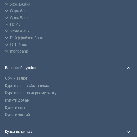
Укрсиббанк
Ощадбанк
Сенс Банк
ПУМБ
Укргазбанк
Райффайзен Банк
ОТП банк
monobank
Валютний аукціон
Обмін валют
Курс валют в обмінниках
Курс валют на чорному ринку
Купити долар
Купити євро
Купити злотий
Курси по містах