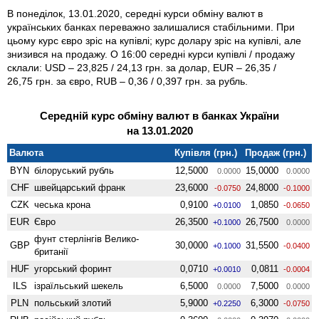
В понеділок, 13.01.2020, середні курси обміну валют в
українських банках переважно залишалися стабільними. При
цьому курс євро зріс на купівлі; курс долару зріс на купівлі, але
знизився на продажу. О 16:00 середні курси купівлі / продажу
склали: USD – 23,825 / 24,13 грн. за долар, EUR – 26,35 /
26,75 грн. за євро, RUB – 0,36 / 0,397 грн. за рубль.
Середній курс обміну валют в банках України
на 13.01.2020
Валюта
Купівля (грн.)
Продаж (грн.)
BYN
білоруський рубль
12,5000
15,0000
0.0000
0.0000
CHF
швейцарський франк
23,6000
24,8000
-0.0750
-0.1000
CZK
чеська крона
0,9100
1,0850
+0.0100
-0.0650
EUR
Євро
26,3500
26,7500
+0.1000
0.0000
фунт стерлінгів Велико­
GBP
30,0000
31,5500
+0.1000
-0.0400
британії
HUF
угорський форинт
0,0710
0,0811
+0.0010
-0.0004
ILS
ізраїльський шекель
6,5000
7,5000
0.0000
0.0000
PLN
польський злотий
5,9000
6,3000
+0.2250
-0.0750