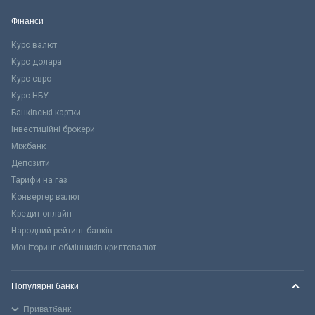
Фінанси
Курс валют
Курс долара
Курс євро
Курс НБУ
Банківські картки
Інвестиційні брокери
Міжбанк
Депозити
Тарифи на газ
Конвертер валют
Кредит онлайн
Народний рейтинг банків
Моніторинг обмінників криптовалют
Популярні банки
Приватбанк