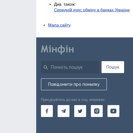
Див. також:
Середній курс обміну в банках України
Мапа сайту
Пошук
Повідомити про помилку
Приєднуйтесь до нас в соц. мережах: