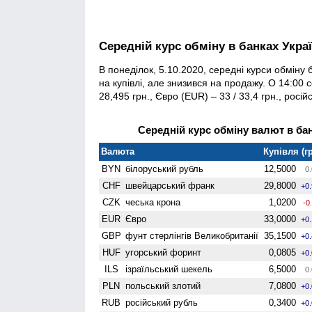
Середній курс обміну в банках Укра
В понеділок, 5.10.2020, середні курси обміну 
на купівлі, але знизився на продажу. О 14:00 
28,495 грн., Євро (EUR) – 33 / 33,4 грн., росій
Середній курс обміну валют в бан
Валюта
Купівля (гр
BYN
білоруський рубль
12,5000
0.
CHF
швейцарський франк
29,8000
+0
CZK
чеська крона
1,0200
-0
EUR
Євро
33,0000
+0
GBP
фунт стерлінгів Велико­британії
35,1500
+0
HUF
угорський форинт
0,0805
+0
ILS
ізраїльський шекель
6,5000
0.
PLN
польський злотий
7,0800
+0
RUB
російський рубль
0,3400
+0