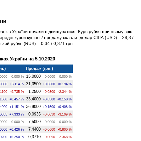
їни
банків України почали підвищуватися. Курс рубля при цьому зріс
середні курси купівлі / продажу склали: долар США (USD) – 28,3 /
ський рубль (RUB) – 0,34 / 0,371 грн.
ках України на 5.10.2020
н.)
Продаж (грн.)
15,0000
0000
0.000 %
0.0000
0.000 %
31,0500
.9000
+3.114 %
+0.0600
+0.194 %
1,2500
.1100
-9.735 %
-0.0300
-2.344 %
33,4000
.1500
+0.457 %
+0.0500
+0.150 %
36,9000
.4000
+1.151 %
+0.1500
+0.408 %
0,0935
.0055
+7.333 %
-0.0030
-3.109 %
7,5000
0000
0.000 %
0.0000
0.000 %
7,4400
.0300
+0.426 %
-0.0600
-0.800 %
0,3710
.0200
+6.250 %
-0.0090
-2.368 %