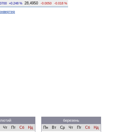
28,4950
.0700
+0.248 %
-0.0050
-0.018 %
онвертер
лютий
березень
Чт
Пт
Сб
Нд
Пн
Вт
Ср
Чт
Пт
Сб
Нд