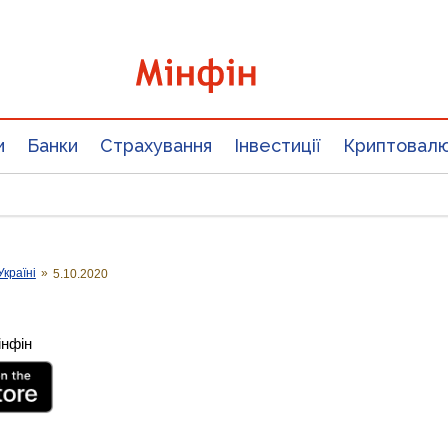
и
Банки
Страхування
Інвестиції
Криптовал
Україні
»
5.10.2020
інфін