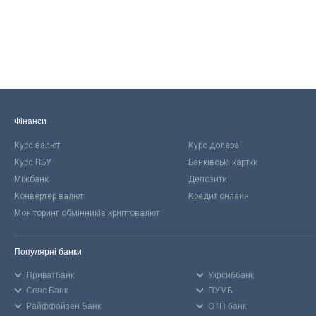
Фінанси
Курс валют
Курс долара
Курс НБУ
Банківські картки
Міжбанк
Депозити
Конвертер валют
Кредит онлайн
Моніторинг обмінників криптовалют
Популярні банки
Приватбанк
Укрсиббанк
Сенс Банк
ПУМБ
Райффайзен Банк
ОТП банк