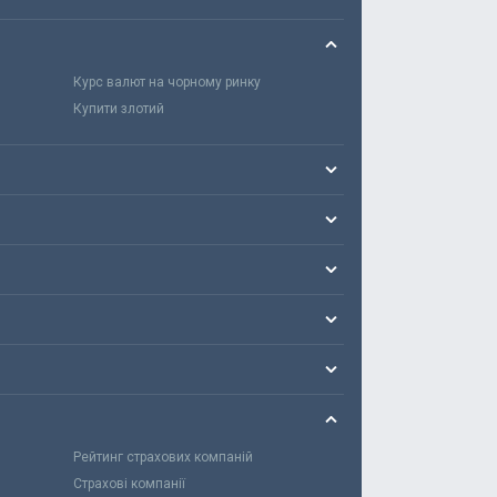
Курс валют на чорному ринку
Купити злотий
Рейтинг страхових компаній
Страхові компанії