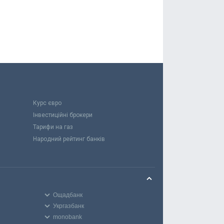
Курс євро
Інвестиційні брокери
Тарифи на газ
Народний рейтинг банків
Ощадбанк
Укргазбанк
monobank