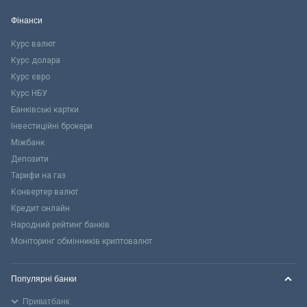
Фінанси
Курс валют
Курс долара
Курс євро
Курс НБУ
Банківські картки
Інвестиційні брокери
Міжбанк
Депозити
Тарифи на газ
Конвертер валют
Кредит онлайн
Народний рейтинг банків
Моніторинг обмінників криптовалют
Популярні банки
Приватбанк