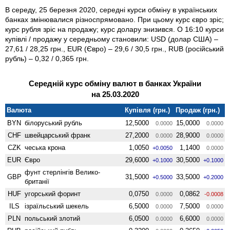
В середу, 25 березня 2020, середні курси обміну в українських
банках змінювалися різноспрямовано. При цьому курс євро зріс;
курс рубля зріс на продажу; курс долару знизився. О 16:10 курси
купівлі / продажу у середньому становили: USD (долар США) –
27,61 / 28,25 грн., EUR (Євро) – 29,6 / 30,5 грн., RUB (російський
рубль) – 0,32 / 0,365 грн.
Середній курс обміну валют в банках України
на 25.03.2020
Валюта
Купівля (грн.)
Продаж (грн.)
BYN
білоруський рубль
12,5000
15,0000
0.0000
0.0000
CHF
швейцарський франк
27,2000
28,9000
0.0000
0.0000
CZK
чеська крона
1,0050
1,1400
+0.0050
0.0000
EUR
Євро
29,6000
30,5000
+0.1000
+0.1000
фунт стерлінгів Велико­
GBP
31,5000
33,5000
+0.5000
+0.2000
британії
HUF
угорський форинт
0,0750
0,0862
0.0000
-0.0008
ILS
ізраїльський шекель
6,5000
7,5000
0.0000
0.0000
PLN
польський злотий
6,0500
6,6000
0.0000
0.0000