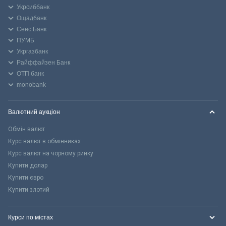
Укрсиббанк
Ощадбанк
Сенс Банк
ПУМБ
Укргазбанк
Райффайзен Банк
ОТП банк
monobank
Валютний аукціон
Обмін валют
Курс валют в обмінниках
Курс валют на чорному ринку
Купити долар
Купити євро
Купити злотий
Курси по містах