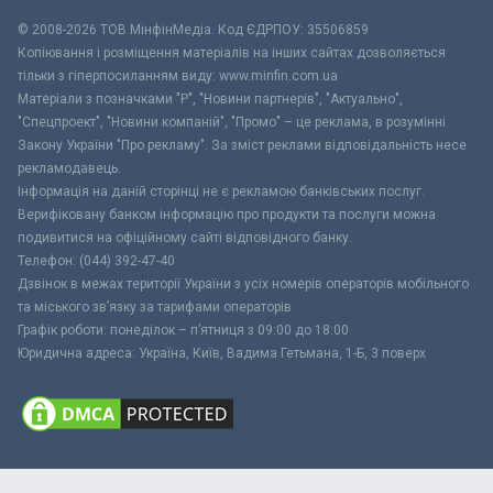
© 2008-2026 ТОВ МiнфiнМедiа. Код ЄДРПОУ: 35506859
Копіювання і розміщення матеріалів на інших сайтах дозволяється
тільки з гіперпосиланням виду: www.minfin.com.ua
Матеріали з позначками "Р", "Новини партнерів", "Актуально",
"Спецпроект", "Новини компаній", "Промо" – це реклама, в розумінні
Закону України "Про рекламу". За зміст реклами відповідальність несе
рекламодавець.
Інформація на даній сторінці не є рекламою банківських послуг.
Верифіковану банком інформацію про продукти та послуги можна
подивитися на офіційному сайті відповідного банку.
Телефон: (044) 392-47-40
Дзвінок в межах території України з усіх номерів операторів мобільного
та міського зв’язку за тарифами операторів
Графік роботи: понеділок – п’ятниця з 09:00 до 18:00
Юридична адреса: Україна, Київ, Вадима Гетьмана, 1-Б, 3 поверх