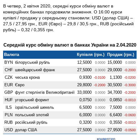
В четвер, 2 квітня 2020, середні курси обміну валют в
комерційних банках продовжили зниження. О 16:00 курси
купівлі / продажу у середньому становили: USD (долар США) –
27,5 / 27,95 грн., EUR (Євро) – 29,8 / 30,5 грн., RUB (російський
рубль) – 0,32 / 0,355 грн.
Середній курс обміну валют в банках України на 2.04.2020
Валюта
Купівля (грн.)
Продаж (грн.)
BYN
білоруський рубль
12,5000
15,0000
0.0000
0.0000
CHF
швейцарський франк
27,5000
29,0000
0.0000
-0.2000
CZK
чеська крона
0,9300
1,1300
-0.0100
-0.0200
EUR
Євро
29,8000
30,5000
-0.2000
-0.3000
GBP
фунт стерлінгів Велико­британії
33,0000
34,7000
0.0000
-0.2000
HUF
угорський форинт
0,0750
0,0850
0.0000
-0.0010
ILS
ізраїльський шекель
6,5000
7,5000
0.0000
0.0000
PLN
польський злотий
6,0000
6,6400
0.0000
-0.0600
RUB
російський рубль
0,3200
0,3550
0.0000
-0.0010
USD
долар США
27,5000
27,9500
0.0000
-0.0500
конвертер