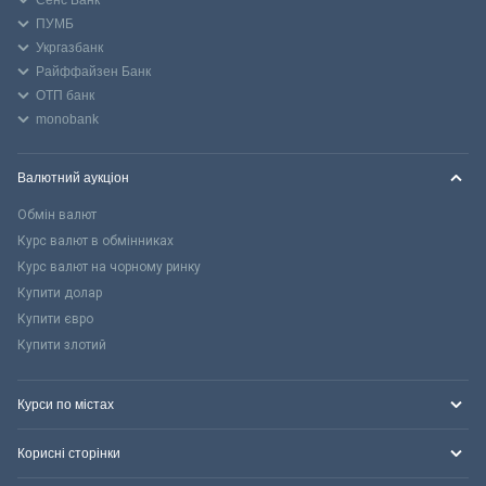
Сенс Банк
ПУМБ
Укргазбанк
Райффайзен Банк
ОТП банк
monobank
Валютний аукціон
Обмін валют
Курс валют в обмінниках
Курс валют на чорному ринку
Купити долар
Купити євро
Купити злотий
Курси по містах
Корисні сторінки