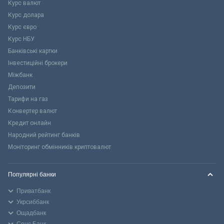
Курс валют
Курс долара
Курс євро
Курс НБУ
Банківські картки
Інвестиційні брокери
Міжбанк
Депозити
Тарифи на газ
Конвертер валют
Кредит онлайн
Народний рейтинг банків
Моніторинг обмінників криптовалют
Популярні банки
Приватбанк
Укрсиббанк
Ощадбанк