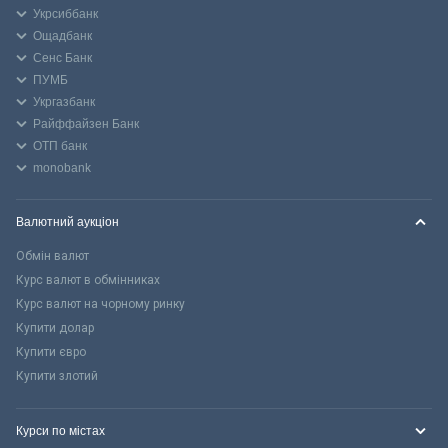
Укрсиббанк
Ощадбанк
Сенс Банк
ПУМБ
Укргазбанк
Райффайзен Банк
ОТП банк
monobank
Валютний аукціон
Обмін валют
Курс валют в обмінниках
Курс валют на чорному ринку
Купити долар
Купити євро
Купити злотий
Курси по містах