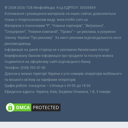
© 2008-2026 ТОВ МiнфiнМедiа. Код ЄДРПОУ: 35506859
Копіювання і розміщення матеріалів на інших сайтах дозволяється
тільки з гіперпосиланням виду: www.minfin.com.ua
Матеріали з позначками "Р", "Новини партнерів", "Актуально",
"Спецпроект", "Новини компаній", "Промо" – це реклама, в розумінні
Закону України "Про рекламу". За зміст реклами відповідальність несе
рекламодавець.
Інформація на даній сторінці не є рекламою банківських послуг.
Верифіковану банком інформацію про продукти та послуги можна
подивитися на офіційному сайті відповідного банку.
Телефон: (044) 392-47-40
Дзвінок в межах території України з усіх номерів операторів мобільного
та міського зв’язку за тарифами операторів
Графік роботи: понеділок – п’ятниця з 09:00 до 18:00
Юридична адреса: Україна, Київ, Вадима Гетьмана, 1-Б, 3 поверх