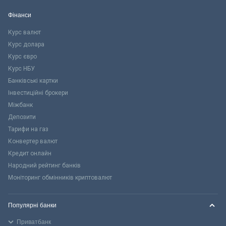
Фінанси
Курс валют
Курс долара
Курс євро
Курс НБУ
Банківські картки
Інвестиційні брокери
Міжбанк
Депозити
Тарифи на газ
Конвертер валют
Кредит онлайн
Народний рейтинг банків
Моніторинг обмінників криптовалют
Популярні банки
Приватбанк