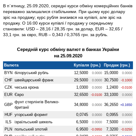
В п`ятницу, 25.09.2020, середні курси обміну комерційних банків
переважно залишалися стабільними. При цьому курс долару
зріс на продажу; курс рубля знизився на купівлі, але зріс на
продажу. О 16:00 курси купівлі / продажу у середньому
становили: USD – 28,16 / 28,35 грн. за долар, EUR – 32,65 /
33,1 грн. за євро, RUB – 0,343 / 0,3765 грн. за рубль.
Середній курс обміну валют в банках України
на 25.09.2020
Валюта
Купівля (грн.)
Продаж (грн.)
BYN
білоруський рубль
12,5000
15,0000
0.0000
0.0000
CHF
швейцарський франк
29,5000
30,7500
0.0000
-0.1000
CZK
чеська крона
1,0300
1,2400
0.0000
-0.0100
EUR
Євро
32,6500
33,1000
-0.0100
0.0000
фунт стерлінгів Велико­
GBP
34,8000
36,2650
0.0000
+0.1650
британії
HUF
угорський форинт
0,0745
0,0955
0.0000
0.0000
ILS
ізраїльський шекель
6,5000
7,5000
0.0000
0.0000
PLN
польський злотий
6,9500
7,3200
-0.0950
-0.0250