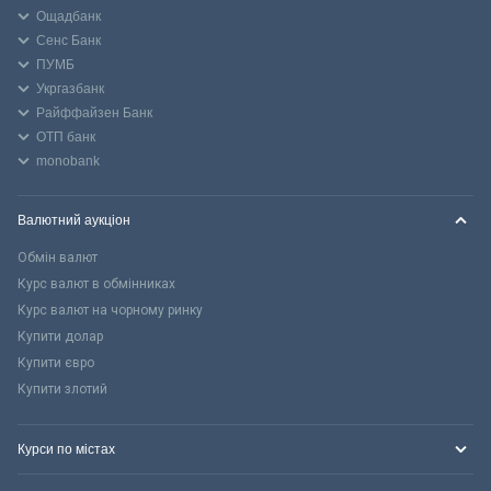
Ощадбанк
Сенс Банк
ПУМБ
Укргазбанк
Райффайзен Банк
ОТП банк
monobank
Валютний аукціон
Обмін валют
Курс валют в обмінниках
Курс валют на чорному ринку
Купити долар
Купити євро
Купити злотий
Курси по містах