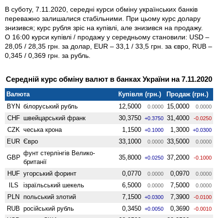
В суботу, 7.11.2020, середні курси обміну українських банків
переважно залишалися стабільними. При цьому курс долару
знизився; курс рубля зріс на купівлі, але знизився на продажу.
О 16:00 курси купівлі / продажу у середньому становили: USD –
28,05 / 28,35 грн. за долар, EUR – 33,1 / 33,5 грн. за євро, RUB –
0,345 / 0,369 грн. за рубль.
Середній курс обміну валют в банках України на 7.11.2020
Валюта
Купівля (грн.)
Продаж (грн.)
BYN
білоруський рубль
12,5000
15,0000
0.0000
0.0000
CHF
швейцарський франк
30,3750
31,4000
+0.3750
-0.0250
CZK
чеська крона
1,1500
1,3000
+0.1000
+0.0300
EUR
Євро
33,1000
33,5000
0.0000
0.0000
фунт стерлінгів Велико­
GBP
35,8000
37,2000
+0.0250
-0.1000
британії
HUF
угорський форинт
0,0770
0,0970
0.0000
0.0000
ILS
ізраїльський шекель
6,5000
7,5000
0.0000
0.0000
PLN
польський злотий
7,1500
7,3900
+0.0300
-0.0100
RUB
російський рубль
0,3450
0,3690
+0.0050
-0.0010