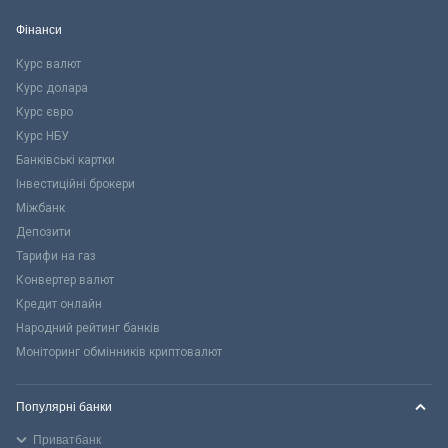
Фінанси
Курс валют
Курс долара
Курс євро
Курс НБУ
Банківські картки
Інвестиційні брокери
Міжбанк
Депозити
Тарифи на газ
Конвертер валют
Кредит онлайн
Народний рейтинг банків
Моніторинг обмінників криптовалют
Популярні банки
Приватбанк