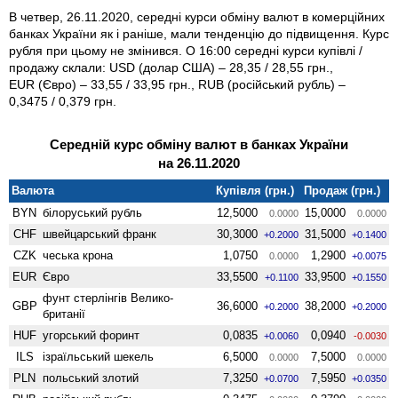
В четвер, 26.11.2020, середні курси обміну валют в комерційних
банках України як і раніше, мали тенденцію до підвищення. Курс
рубля при цьому не змінився. О 16:00 середні курси купівлі /
продажу склали: USD (долар США) – 28,35 / 28,55 грн.,
EUR (Євро) – 33,55 / 33,95 грн., RUB (російський рубль) –
0,3475 / 0,379 грн.
Середній курс обміну валют в банках України
на 26.11.2020
Валюта
Купівля (грн.)
Продаж (грн.)
BYN
білоруський рубль
12,5000
15,0000
0.0000
0.0000
CHF
швейцарський франк
30,3000
31,5000
+0.2000
+0.1400
CZK
чеська крона
1,0750
1,2900
0.0000
+0.0075
EUR
Євро
33,5500
33,9500
+0.1100
+0.1550
фунт стерлінгів Велико­
GBP
36,6000
38,2000
+0.2000
+0.2000
британії
HUF
угорський форинт
0,0835
0,0940
+0.0060
-0.0030
ILS
ізраїльський шекель
6,5000
7,5000
0.0000
0.0000
PLN
польський злотий
7,3250
7,5950
+0.0700
+0.0350