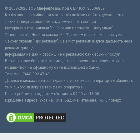
© 2008-2026 ТОВ МiнфiнМедiа. Код ЄДРПОУ: 35506859
Копіювання і розміщення матеріалів на інших сайтах дозволяється
тільки з гіперпосиланням виду: www.minfin.com.ua
Матеріали з позначками "Р", "Новини партнерів", "Актуально",
"Спецпроект", "Новини компаній", "Промо" – це реклама, в розумінні
Закону України "Про рекламу". За зміст реклами відповідальність несе
рекламодавець.
Інформація на даній сторінці не є рекламою банківських послуг.
Верифіковану банком інформацію про продукти та послуги можна
подивитися на офіційному сайті відповідного банку.
Телефон: (044) 392-47-40
Дзвінок в межах території України з усіх номерів операторів мобільного
та міського зв’язку за тарифами операторів
Графік роботи: понеділок – п’ятниця з 09:00 до 18:00
Юридична адреса: Україна, Київ, Вадима Гетьмана, 1-Б, 3 поверх