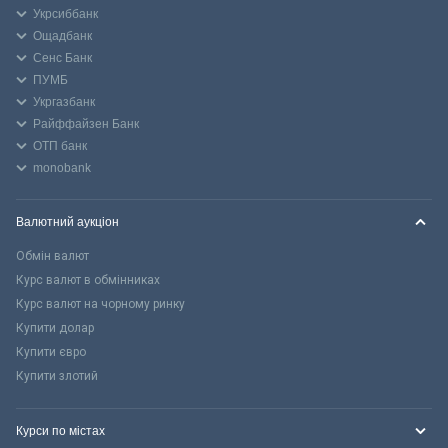
Укрсиббанк
Ощадбанк
Сенс Банк
ПУМБ
Укргазбанк
Райффайзен Банк
ОТП банк
monobank
Валютний аукціон
Обмін валют
Курс валют в обмінниках
Курс валют на чорному ринку
Купити долар
Купити євро
Купити злотий
Курси по містах