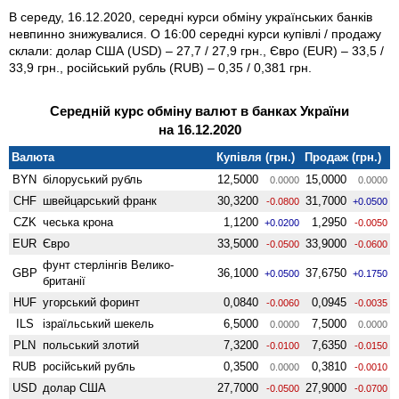
В середу, 16.12.2020, середні курси обміну українських банків
невпинно знижувалися. О 16:00 середні курси купівлі / продажу
склали: долар США (USD) – 27,7 / 27,9 грн., Євро (EUR) – 33,5 /
33,9 грн., російський рубль (RUB) – 0,35 / 0,381 грн.
Середній курс обміну валют в банках України
на 16.12.2020
Валюта
Купівля (грн.)
Продаж (грн.)
BYN
білоруський рубль
12,5000
15,0000
0.0000
0.0000
CHF
швейцарський франк
30,3200
31,7000
-0.0800
+0.0500
CZK
чеська крона
1,1200
1,2950
+0.0200
-0.0050
EUR
Євро
33,5000
33,9000
-0.0500
-0.0600
фунт стерлінгів Велико­
GBP
36,1000
37,6750
+0.0500
+0.1750
британії
HUF
угорський форинт
0,0840
0,0945
-0.0060
-0.0035
ILS
ізраїльський шекель
6,5000
7,5000
0.0000
0.0000
PLN
польський злотий
7,3200
7,6350
-0.0100
-0.0150
RUB
російський рубль
0,3500
0,3810
0.0000
-0.0010
USD
долар США
27,7000
27,9000
-0.0500
-0.0700