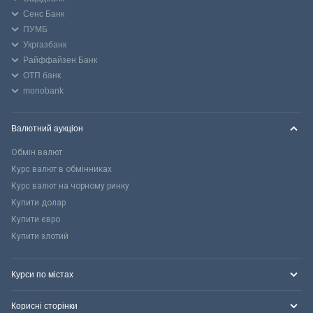
Сенс Банк
ПУМБ
Укргазбанк
Райффайзен Банк
ОТП банк
monobank
Валютний аукціон
Обмін валют
Курс валют в обмінниках
Курс валют на чорному ринку
Купити долар
Купити євро
Купити злотий
Курси по містах
Корисні сторінки