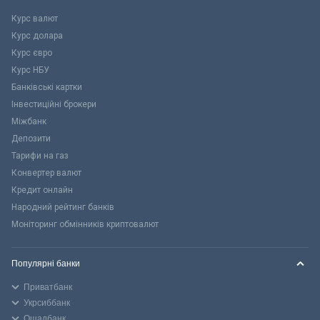
Курс валют
Курс долара
Курс євро
Курс НБУ
Банківські картки
Інвестиційні брокери
Міжбанк
Депозити
Тарифи на газ
Конвертер валют
Кредит онлайн
Народний рейтинг банків
Моніторинг обмінників криптовалют
Популярні банки
Приватбанк
Укрсиббанк
Ощадбанк