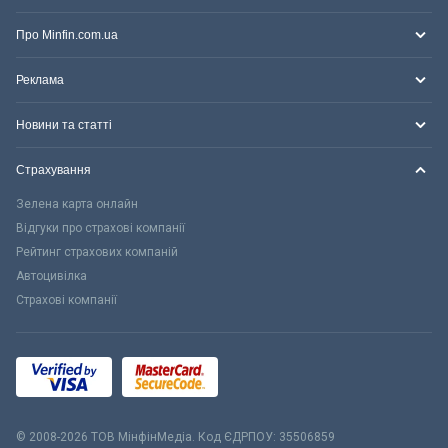
Про Minfin.com.ua
Реклама
Новини та статті
Страхування
Зелена карта онлайн
Відгуки про страхові компанії
Рейтинг страхових компаній
Автоцивілка
Страхові компанії
© 2008-2026 ТОВ МiнфiнМедiа. Код ЄДРПОУ: 35506859