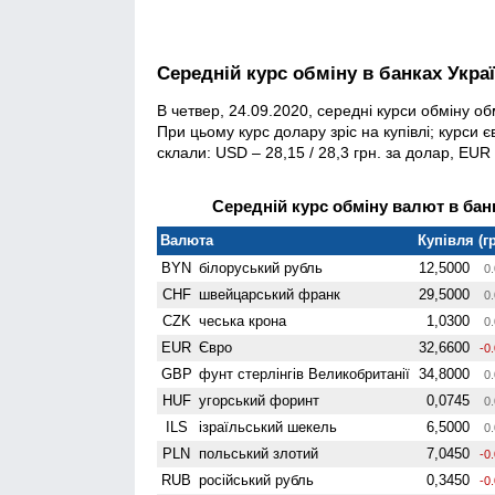
Середній курс обміну в банках Укра
В четвер, 24.09.2020, середні курси обміну об
При цьому курс долару зріс на купівлі; курси є
склали: USD – 28,15 / 28,3 грн. за долар, EUR –
Середній курс обміну валют в банк
Валюта
Купівля (гр
BYN
білоруський рубль
12,5000
0.
CHF
швейцарський франк
29,5000
0.
CZK
чеська крона
1,0300
0.
EUR
Євро
32,6600
-0
GBP
фунт стерлінгів Велико­британії
34,8000
0.
HUF
угорський форинт
0,0745
0.
ILS
ізраїльський шекель
6,5000
0.
PLN
польський злотий
7,0450
-0
RUB
російський рубль
0,3450
-0