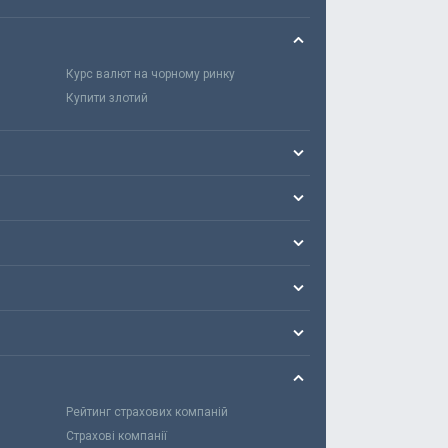
Курс валют на чорному ринку
Купити злотий
Рейтинг страхових компаній
Страхові компанії