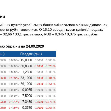
їни
мінних пунктів українських банків змінювалися в різних діапазонах.
вро та рубля знизилися. О 16:10 середні курси купівлі / продажу
 32,66 / 33,1 грн. за євро, RUB – 0,345 / 0,375 грн. за рубль.
ах України на 24.09.2020
н.)
Продаж (грн.)
15,0000
0000
0.000 %
0.0000
0.000 %
30,8500
0000
0.000 %
-0.1000
-0.323 %
1,2500
0000
0.000 %
0.0000
0.000 %
33,1000
.0600
-0.183 %
-0.1000
-0.301 %
36,1000
0000
0.000 %
-0.2000
-0.551 %
0,0955
0000
0.000 %
0.0000
0.000 %
7,5000
0000
0.000 %
0.0000
0.000 %
7,3450
.0300
-0.424 %
-0.0500
-0.676 %
0,3750
.0050
-1.429 %
-0.0010
-0.266 %