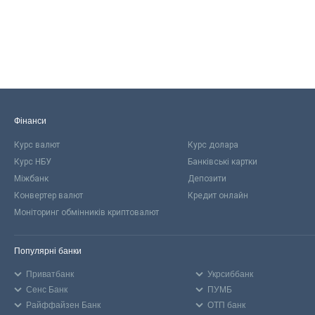
Фінанси
Курс валют
Курс долара
Курс НБУ
Банківські картки
Міжбанк
Депозити
Конвертер валют
Кредит онлайн
Моніторинг обмінників криптовалют
Популярні банки
Приватбанк
Укрсиббанк
Сенс Банк
ПУМБ
Райффайзен Банк
ОТП банк