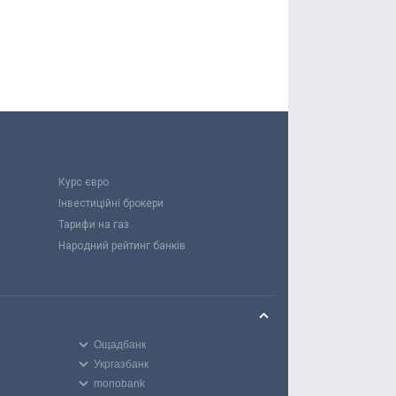
Курс євро
Інвестиційні брокери
Тарифи на газ
Народний рейтинг банків
Ощадбанк
Укргазбанк
monobank