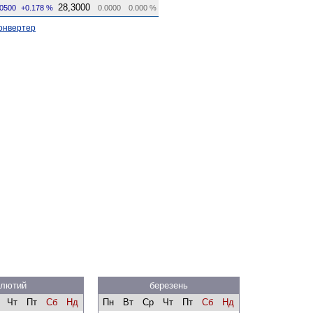
28,3000
.0500
+0.178 %
0.0000
0.000 %
онвертер
лютий
березень
Чт
Пт
Сб
Нд
Пн
Вт
Ср
Чт
Пт
Сб
Нд