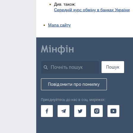
Див. також:
Середній курс обміну в банках України
Мапа сайту
Пошук
Повідомити про помилку
Приєднуйтесь до нас в соц. мережах: