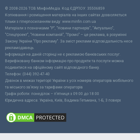
© 2008-2026 ТОВ МiнфiнМедiа. Код ЄДРПОУ: 35506859
Копіювання і розміщення матеріалів на інших сайтах дозволяється
тільки з гіперпосиланням виду: www.minfin.com.ua
Матеріали з позначками "Р", "Новини партнерів", "Актуально",
"Спецпроект", "Новини компаній", "Промо" – це реклама, в розумінні
Закону України "Про рекламу". За зміст реклами відповідальність несе
рекламодавець.
Інформація на даній сторінці не є рекламою банківських послуг.
Верифіковану банком інформацію про продукти та послуги можна
подивитися на офіційному сайті відповідного банку.
Телефон: (044) 392-47-40
Дзвінок в межах території України з усіх номерів операторів мобільного
та міського зв’язку за тарифами операторів
Графік роботи: понеділок – п’ятниця з 09:00 до 18:00
Юридична адреса: Україна, Київ, Вадима Гетьмана, 1-Б, 3 поверх