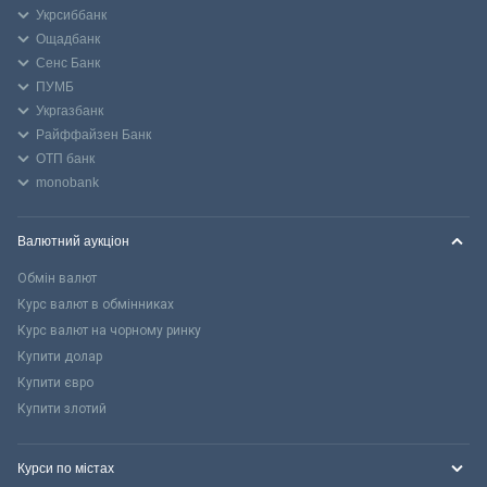
Укрсиббанк
Ощадбанк
Сенс Банк
ПУМБ
Укргазбанк
Райффайзен Банк
ОТП банк
monobank
Валютний аукціон
Обмін валют
Курс валют в обмінниках
Курс валют на чорному ринку
Купити долар
Купити євро
Купити злотий
Курси по містах