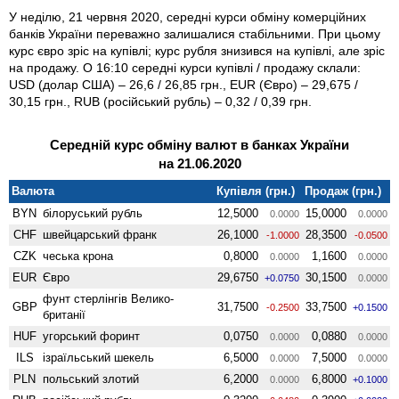
У неділю, 21 червня 2020, середні курси обміну комерційних
банків України переважно залишалися стабільними. При цьому
курс євро зріс на купівлі; курс рубля знизився на купівлі, але зріс
на продажу. О 16:10 середні курси купівлі / продажу склали:
USD (долар США) – 26,6 / 26,85 грн., EUR (Євро) – 29,675 /
30,15 грн., RUB (російський рубль) – 0,32 / 0,39 грн.
Середній курс обміну валют в банках України
на 21.06.2020
Валюта
Купівля (грн.)
Продаж (грн.)
BYN
білоруський рубль
12,5000
15,0000
0.0000
0.0000
CHF
швейцарський франк
26,1000
28,3500
-1.0000
-0.0500
CZK
чеська крона
0,8000
1,1600
0.0000
0.0000
EUR
Євро
29,6750
30,1500
+0.0750
0.0000
фунт стерлінгів Велико­
GBP
31,7500
33,7500
-0.2500
+0.1500
британії
HUF
угорський форинт
0,0750
0,0880
0.0000
0.0000
ILS
ізраїльський шекель
6,5000
7,5000
0.0000
0.0000
PLN
польський злотий
6,2000
6,8000
0.0000
+0.1000