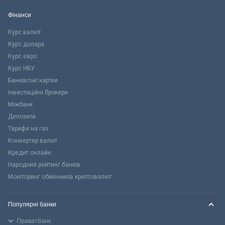
Фінанси
Курс валют
Курс долара
Курс євро
Курс НБУ
Банківські картки
Інвестиційні брокери
Міжбанк
Депозити
Тарифи на газ
Конвертер валют
Кредит онлайн
Народний рейтинг банків
Моніторинг обмінників криптовалют
Популярні банки
Приватбанк