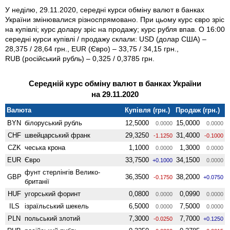
У неділю, 29.11.2020, середні курси обміну валют в банках
України змінювалися різноспрямовано. При цьому курс євро зріс
на купівлі; курс долару зріс на продажу; курс рубля впав. О 16:00
середні курси купівлі / продажу склали: USD (долар США) –
28,375 / 28,64 грн., EUR (Євро) – 33,75 / 34,15 грн.,
RUB (російський рубль) – 0,325 / 0,3785 грн.
Середній курс обміну валют в банках України
на 29.11.2020
Валюта
Купівля (грн.)
Продаж (грн.)
BYN
білоруський рубль
12,5000
15,0000
0.0000
0.0000
CHF
швейцарський франк
29,3250
31,4000
-1.1250
-0.1000
CZK
чеська крона
1,1000
1,3000
0.0000
0.0000
EUR
Євро
33,7500
34,1500
+0.1000
0.0000
фунт стерлінгів Велико­
GBP
36,3500
38,2000
-0.1750
+0.0750
британії
HUF
угорський форинт
0,0800
0,0990
0.0000
0.0000
ILS
ізраїльський шекель
6,5000
7,5000
0.0000
0.0000
PLN
польський злотий
7,3000
7,7000
-0.0250
+0.1250