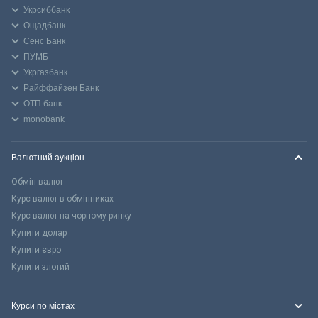
Укрсиббанк
Ощадбанк
Сенс Банк
ПУМБ
Укргазбанк
Райффайзен Банк
ОТП банк
monobank
Валютний аукціон
Обмін валют
Курс валют в обмінниках
Курс валют на чорному ринку
Купити долар
Купити євро
Купити злотий
Курси по містах