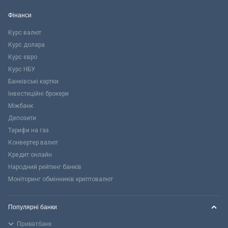
Фінанси
Курс валют
Курс долара
Курс євро
Курс НБУ
Банківські картки
Інвестиційні брокери
Міжбанк
Депозити
Тарифи на газ
Конвертер валют
Кредит онлайн
Народний рейтинг банків
Моніторинг обмінників криптовалют
Популярні банки
Приватбанк