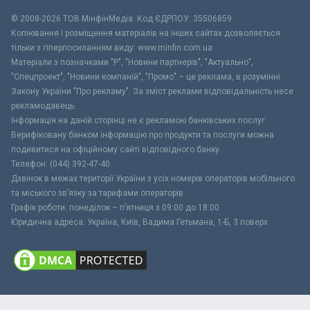
© 2008-2026 ТОВ МiнфiнМедiа. Код ЄДРПОУ: 35506859
Копіювання і розміщення матеріалів на інших сайтах дозволяється
тільки з гіперпосиланням виду: www.minfin.com.ua
Матеріали з позначками "Р", "Новини партнерів", "Актуально",
"Спецпроект", "Новини компаній", "Промо" – це реклама, в розумінні
Закону України "Про рекламу". За зміст реклами відповідальність несе
рекламодавець.
Інформація на даній сторінці не є рекламою банківських послуг.
Верифіковану банком інформацію про продукти та послуги можна
подивитися на офіційному сайті відповідного банку.
Телефон: (044) 392-47-40
Дзвінок в межах території України з усіх номерів операторів мобільного
та міського зв’язку за тарифами операторів
Графік роботи: понеділок – п’ятниця з 09:00 до 18:00
Юридична адреса: Україна, Київ, Вадима Гетьмана, 1-Б, 3 поверх