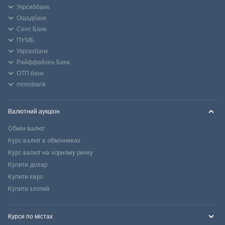
Укрсиббанк
Ощадбанк
Сенс Банк
ПУМБ
Укргазбанк
Райффайзен Банк
ОТП банк
monobank
Валютний аукціон
Обмін валют
Курс валют в обмінниках
Курс валют на чорному ринку
Купити долар
Купити євро
Купити злотий
Курси по містах