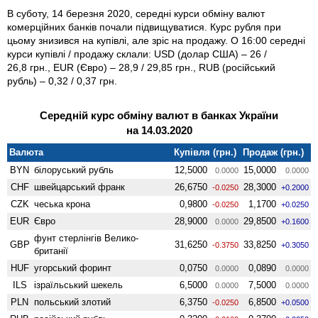
В суботу, 14 березня 2020, середні курси обміну валют
комерційних банків почали підвищуватися. Курс рубля при
цьому знизився на купівлі, але зріс на продажу. О 16:00 середні
курси купівлі / продажу склали: USD (долар США) – 26 /
26,8 грн., EUR (Євро) – 28,9 / 29,85 грн., RUB (російський
рубль) – 0,32 / 0,37 грн.
Середній курс обміну валют в банках України
на 14.03.2020
Валюта
Купівля (грн.)
Продаж (грн.)
BYN
білоруський рубль
12,5000
15,0000
0.0000
0.0000
CHF
швейцарський франк
26,6750
28,3000
-0.0250
+0.2000
CZK
чеська крона
0,9800
1,1700
-0.0250
+0.0250
EUR
Євро
28,9000
29,8500
0.0000
+0.1600
фунт стерлінгів Велико­
GBP
31,6250
33,8250
-0.3750
+0.3050
британії
HUF
угорський форинт
0,0750
0,0890
0.0000
0.0000
ILS
ізраїльський шекель
6,5000
7,5000
0.0000
0.0000
PLN
польський злотий
6,3750
6,8500
-0.0250
+0.0500