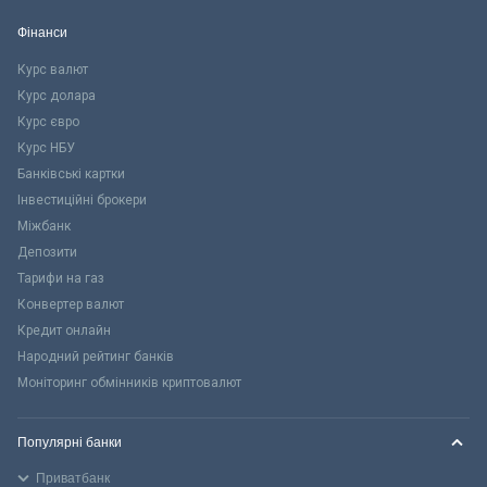
Фінанси
Курс валют
Курс долара
Курс євро
Курс НБУ
Банківські картки
Інвестиційні брокери
Міжбанк
Депозити
Тарифи на газ
Конвертер валют
Кредит онлайн
Народний рейтинг банків
Моніторинг обмінників криптовалют
Популярні банки
Приватбанк