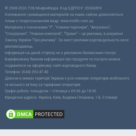
© 2008-2026 ТОВ МiнфiнМедiа. Код ЄДРПОУ: 35506859
Копіювання і розміщення матеріалів на інших сайтах дозволяється
тільки з гіперпосиланням виду: www.minfin.com.ua
Матеріали з позначками "Р", "Новини партнерів", "Актуально",
"Спецпроект", "Новини компаній", "Промо" – це реклама, в розумінні
Закону України "Про рекламу". За зміст реклами відповідальність несе
рекламодавець.
Інформація на даній сторінці не є рекламою банківських послуг.
Верифіковану банком інформацію про продукти та послуги можна
подивитися на офіційному сайті відповідного банку.
Телефон: (044) 392-47-40
Дзвінок в межах території України з усіх номерів операторів мобільного
та міського зв’язку за тарифами операторів
Графік роботи: понеділок – п’ятниця з 09:00 до 18:00
Юридична адреса: Україна, Київ, Вадима Гетьмана, 1-Б, 3 поверх