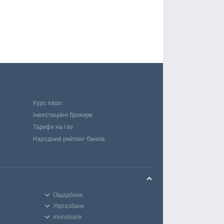
Курс євро
Інвестиційні брокери
Тарифи на газ
Народний рейтинг банків
Ощадбанк
Укргазбанк
monobank