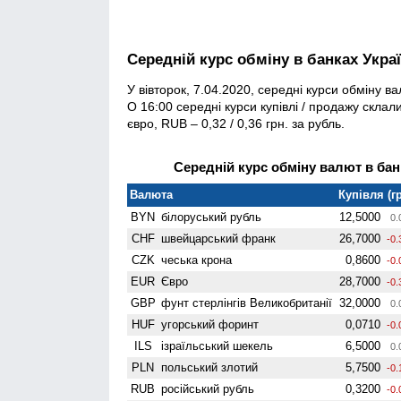
Середній курс обміну в банках Укра
У вівторок, 7.04.2020, середні курси обміну 
О 16:00 середні курси купівлі / продажу склали
євро, RUB – 0,32 / 0,36 грн. за рубль.
Середній курс обміну валют в банк
Валюта
Купівля (гр
BYN
білоруський рубль
12,5000
0.
CHF
швейцарський франк
26,7000
-0.
CZK
чеська крона
0,8600
-0.
EUR
Євро
28,7000
-0.
GBP
фунт стерлінгів Велико­британії
32,0000
0.
HUF
угорський форинт
0,0710
-0.
ILS
ізраїльський шекель
6,5000
0.
PLN
польський злотий
5,7500
-0.
RUB
російський рубль
0,3200
-0.