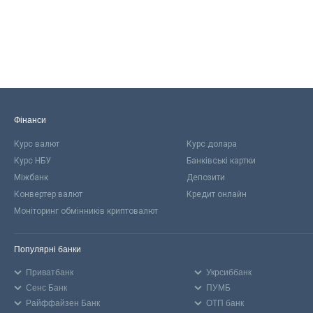
Фінанси
Курс валют
Курс долара
Курс НБУ
Банківські картки
Міжбанк
Депозити
Конвертер валют
Кредит онлайн
Моніторинг обмінників криптовалют
Популярні банки
Приватбанк
Укрсиббанк
Сенс Банк
ПУМБ
Райффайзен Банк
ОТП банк