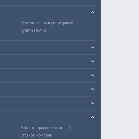
Курс валют на чорному ринку
Купити злотий
Рейтинг страхових компаній
Страхові компанії