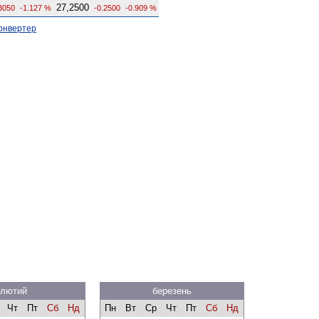
27,2500
3050
-1.127 %
-0.2500
-0.909 %
онвертер
лютий
березень
Чт
Пт
Сб
Нд
Пн
Вт
Ср
Чт
Пт
Сб
Нд