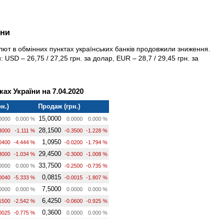
їни
валют в обмінних пунктах українських банків продовжили зниження.
: USD – 26,75 / 27,25 грн. за долар, EUR – 28,7 / 29,45 грн. за
ах України на 7.04.2020
н.)
Продаж (грн.)
15,0000
0000
0.000 %
0.0000
0.000 %
28,1500
3000
-1.111 %
-0.3500
-1.228 %
1,0950
0400
-4.444 %
-0.0200
-1.794 %
29,4500
3000
-1.034 %
-0.3000
-1.008 %
33,7500
0000
0.000 %
-0.2500
-0.735 %
0,0815
0040
-5.333 %
-0.0015
-1.807 %
7,5000
0000
0.000 %
0.0000
0.000 %
6,4250
1500
-2.542 %
-0.0600
-0.925 %
0,3600
0025
-0.775 %
0.0000
0.000 %