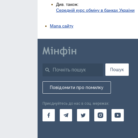
Див. також:
Середній курс обміну в банках України
Мапа сайту
Пошук
Повідомити про помилку
Приєднуйтесь до нас в соц. мережах: