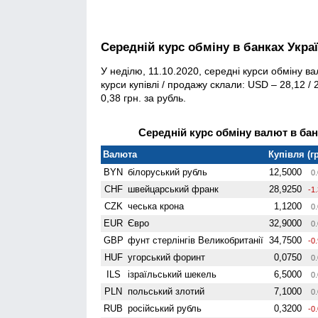
Середній курс обміну в банках Укра
У неділю, 11.10.2020, середні курси обміну ва
курси купівлі / продажу склали: USD – 28,12 / 2
0,38 грн. за рубль.
Середній курс обміну валют в банк
Валюта
Купівля (гр
BYN
білоруський рубль
12,5000
0.
CHF
швейцарський франк
28,9250
-1
CZK
чеська крона
1,1200
0.
EUR
Євро
32,9000
0.
GBP
фунт стерлінгів Велико­британії
34,7500
-0
HUF
угорський форинт
0,0750
0.
ILS
ізраїльський шекель
6,5000
0.
PLN
польський злотий
7,1000
0.
RUB
російський рубль
0,3200
-0