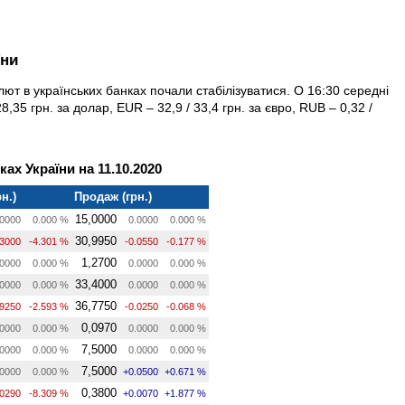
їни
лют в українських банках почали стабілізуватися. О 16:30 середні
8,35 грн. за долар, EUR – 32,9 / 33,4 грн. за євро, RUB – 0,32 /
ах України на 11.10.2020
н.)
Продаж (грн.)
15,0000
0000
0.000 %
0.0000
0.000 %
30,9950
.3000
-4.301 %
-0.0550
-0.177 %
1,2700
0000
0.000 %
0.0000
0.000 %
33,4000
0000
0.000 %
0.0000
0.000 %
36,7750
.9250
-2.593 %
-0.0250
-0.068 %
0,0970
0000
0.000 %
0.0000
0.000 %
7,5000
0000
0.000 %
0.0000
0.000 %
7,5000
0000
0.000 %
+0.0500
+0.671 %
0,3800
.0290
-8.309 %
+0.0070
+1.877 %