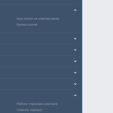
Курс валют на чорному ринку
Купити злотий
Рейтинг страхових компаній
Страхові компанії