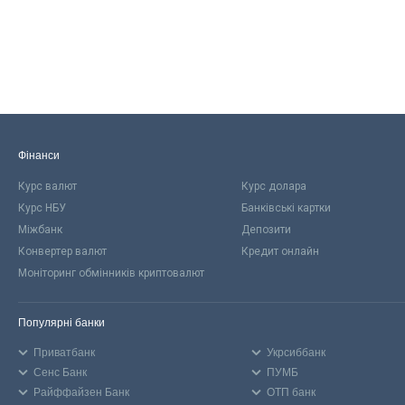
Фінанси
Курс валют
Курс долара
Курс НБУ
Банківські картки
Міжбанк
Депозити
Конвертер валют
Кредит онлайн
Моніторинг обмінників криптовалют
Популярні банки
Приватбанк
Укрсиббанк
Сенс Банк
ПУМБ
Райффайзен Банк
ОТП банк