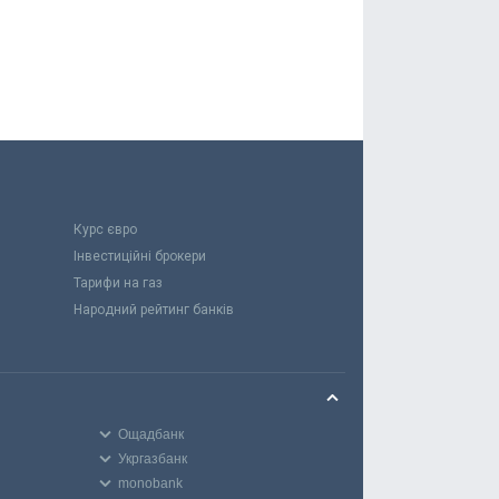
Курс євро
Інвестиційні брокери
Тарифи на газ
Народний рейтинг банків
Ощадбанк
Укргазбанк
monobank