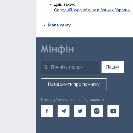
Див. також:
Середній курс обміну в банках України
Мапа сайту
Пошук
Повідомити про помилку
Приєднуйтесь до нас в соц. мережах: