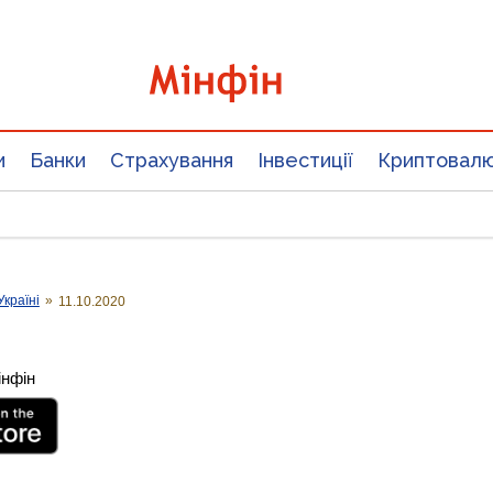
и
Банки
Страхування
Інвестиції
Криптовал
Україні
»
11.10.2020
інфін