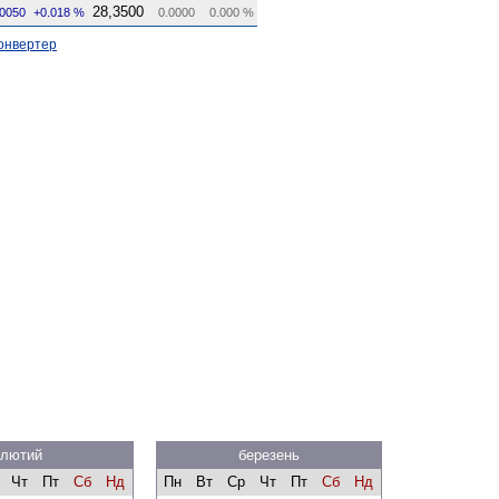
28,3500
.0050
+0.018 %
0.0000
0.000 %
онвертер
лютий
березень
Чт
Пт
Сб
Нд
Пн
Вт
Ср
Чт
Пт
Сб
Нд