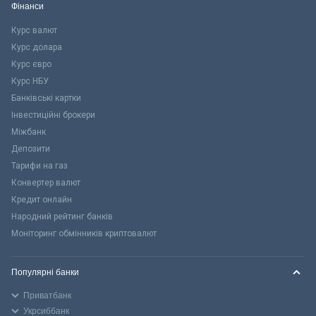
Фінанси
Курс валют
Курс долара
Курс євро
Курс НБУ
Банківські картки
Інвестиційні брокери
Міжбанк
Депозити
Тарифи на газ
Конвертер валют
Кредит онлайн
Народний рейтинг банків
Моніторинг обмінників криптовалют
Популярні банки
Приватбанк
Укрсиббанк