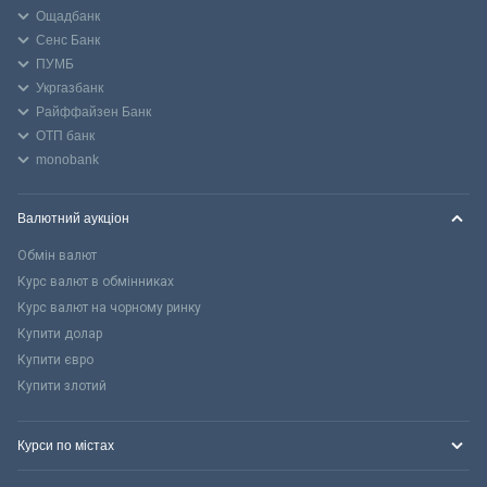
Ощадбанк
Сенс Банк
ПУМБ
Укргазбанк
Райффайзен Банк
ОТП банк
monobank
Валютний аукціон
Обмін валют
Курс валют в обмінниках
Курс валют на чорному ринку
Купити долар
Купити євро
Купити злотий
Курси по містах