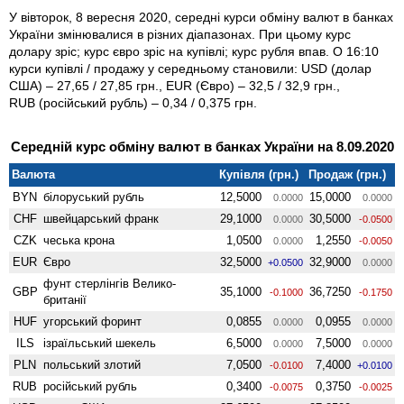
У вівторок, 8 вересня 2020, середні курси обміну валют в банках
України змінювалися в різних діапазонах. При цьому курс
долару зріс; курс євро зріс на купівлі; курс рубля впав. О 16:10
курси купівлі / продажу у середньому становили: USD (долар
США) – 27,65 / 27,85 грн., EUR (Євро) – 32,5 / 32,9 грн.,
RUB (російський рубль) – 0,34 / 0,375 грн.
Середній курс обміну валют в банках України на 8.09.2020
Валюта
Купівля (грн.)
Продаж (грн.)
BYN
білоруський рубль
12,5000
15,0000
0.0000
0.0000
CHF
швейцарський франк
29,1000
30,5000
0.0000
-0.0500
CZK
чеська крона
1,0500
1,2550
0.0000
-0.0050
EUR
Євро
32,5000
32,9000
+0.0500
0.0000
фунт стерлінгів Велико­
GBP
35,1000
36,7250
-0.1000
-0.1750
британії
HUF
угорський форинт
0,0855
0,0955
0.0000
0.0000
ILS
ізраїльський шекель
6,5000
7,5000
0.0000
0.0000
PLN
польський злотий
7,0500
7,4000
-0.0100
+0.0100
RUB
російський рубль
0,3400
0,3750
-0.0075
-0.0025