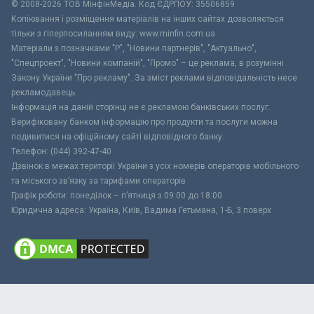
© 2008-2026 ТОВ МiнфiнМедiа. Код ЄДРПОУ: 35506859
Копіювання і розміщення матеріалів на інших сайтах дозволяється
тільки з гіперпосиланням виду: www.minfin.com.ua
Матеріали з позначками "Р", "Новини партнерів", "Актуально",
"Спецпроект", "Новини компаній", "Промо" – це реклама, в розумінні
Закону України "Про рекламу". За зміст реклами відповідальність несе
рекламодавець.
Інформація на даній сторінці не є рекламою банківських послуг.
Верифіковану банком інформацію про продукти та послуги можна
подивитися на офіційному сайті відповідного банку.
Телефон: (044) 392-47-40
Дзвінок в межах території України з усіх номерів операторів мобільного
та міського зв’язку за тарифами операторів
Графік роботи: понеділок – п’ятниця з 09:00 до 18:00
Юридична адреса: Україна, Київ, Вадима Гетьмана, 1-Б, 3 поверх