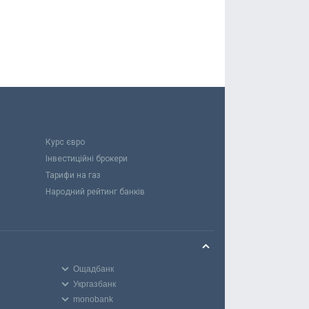
Курс євро
Інвестиційні брокери
Тарифи на газ
Народний рейтинг банків
Ощадбанк
Укргазбанк
monobank