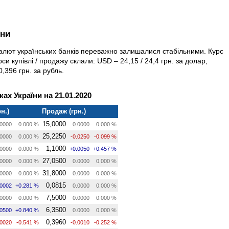
їни
 валют українських банків переважно залишалися стабільними. Курс
си купівлі / продажу склали: USD – 24,15 / 24,4 грн. за долар,
0,396 грн. за рубль.
ах України на 21.01.2020
н.)
Продаж (грн.)
15,0000
0000
0.000 %
0.0000
0.000 %
25,2250
0000
0.000 %
-0.0250
-0.099 %
1,1000
0000
0.000 %
+0.0050
+0.457 %
27,0500
0000
0.000 %
0.0000
0.000 %
31,8000
0000
0.000 %
0.0000
0.000 %
0,0815
.0002
+0.281 %
0.0000
0.000 %
7,5000
0000
0.000 %
0.0000
0.000 %
6,3500
.0500
+0.840 %
0.0000
0.000 %
0,3960
.0020
-0.541 %
-0.0010
-0.252 %