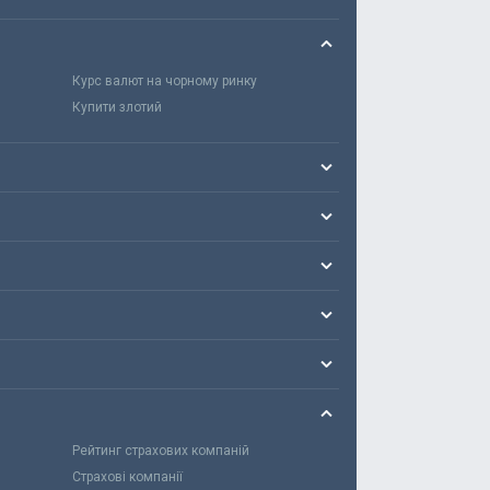
Курс валют на чорному ринку
Купити злотий
Рейтинг страхових компаній
Страхові компанії