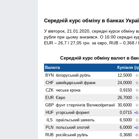
Середній курс обміну в банках Укра
У вівторок, 21.01.2020, середні курси обміну
рубля при цьому знизився. О 16:00 середні кур
EUR – 26,7 / 27,05 грн. за євро, RUB – 0,368 / 
Середній курс обміну валют в банк
Валюта
Купівля (гр
BYN
білоруський рубль
12,5000
0.
CHF
швейцарський франк
24,0000
0.
CZK
чеська крона
0,9150
0.
EUR
Євро
26,7000
0.
GBP
фунт стерлінгів Велико­британії
30,6000
0.
HUF
угорський форинт
0,0715
+0
ILS
ізраїльський шекель
6,5000
0.
PLN
польський злотий
6,0000
+0
RUB
російський рубль
0,3680
-0