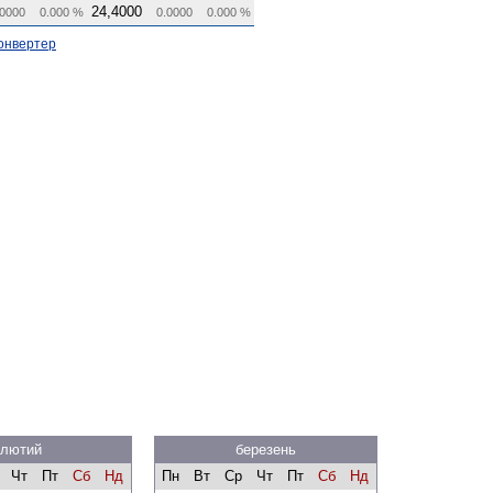
24,4000
0000
0.000 %
0.0000
0.000 %
онвертер
лютий
березень
Чт
Пт
Сб
Нд
Пн
Вт
Ср
Чт
Пт
Сб
Нд